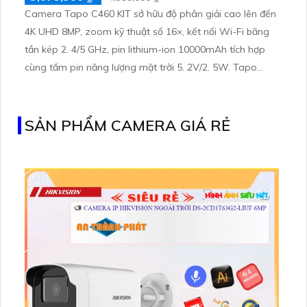
Camera Tapo C460 KIT sở hữu độ phân giải cao lên đến
4K UHD 8MP, zoom kỹ thuật số 16×, kết nối Wi-Fi băng
tần kép 2. 4/5 GHz, pin lithium-ion 10000mAh tích hợp
cùng tấm pin năng lượng mặt trời 5. 2V/2. 5W. Tapo
C460 KIT cũng hỗ trợ quan sát ban đêm màu với cảm
biến Starlight, tầm nhìn lên đến 15 m
SẢN PHẨM CAMERA GIÁ RẺ