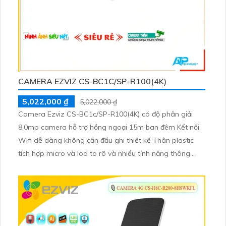
CAMERA EZVIZ CS-BC1C/SP-R100(4K)
5,022,000 ₫
5,022,000 ₫
Camera Ezviz CS-BC1c/SP-R100(4K) có độ phân giải
8.0mp camera hỗ trợ hồng ngoại 15m ban đêm Kết nối
Wifi dễ dàng không cần đầu ghi thiết kế Thân plastic
tích hợp micro và loa to rõ và nhiều tính năng thông
minh Phát hiện hình dáng người/phương tiện