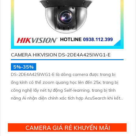
CAMERA HIKVISION DS-2DE4A425IWG1-E
5%-35%
DS-2DE4A425IWG1-E là dòng camera được trang bị
ống kính có thể zoom quang học lên đến 25x, trang bị
công nghệ lấy nét tự động Self-learning, trang bị tính
năng Ai nhận diện chính xác tích hợp AcuSearch khi kết
hợp chung với đầu ghi hình, nhìn ban đêm bằng hồng
ngoại 50m
CAMERA GIÁ RẺ KHUYẾN MÃI