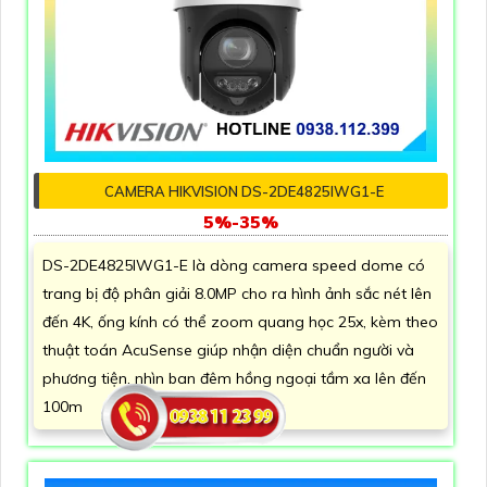
CAMERA HIKVISION DS-2DE4825IWG1-E
5%-35%
DS-2DE4825IWG1-E là dòng camera speed dome có
trang bị độ phân giải 8.0MP cho ra hình ảnh sắc nét lên
đến 4K, ống kính có thể zoom quang học 25x, kèm theo
thuật toán AcuSense giúp nhận diện chuẩn người và
phương tiện, nhìn ban đêm hồng ngoại tầm xa lên đến
100m