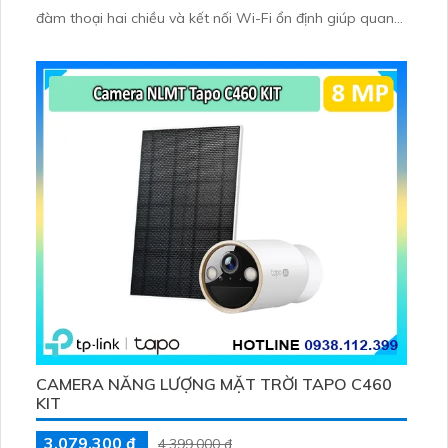
đàm thoại hai chiều và kết nối Wi-Fi ổn định giúp quan
sát từ xa. Lưu trữ linh hoạt qua thẻ microSD tối đa
256GB hoặc lưu đám mây dễ lắp đặt cho gia đình và văn
phòng nhỏ.
CAMERA NĂNG LƯỢNG MẶT TRỜI TAPO C460
KIT
3,079,300 ₫
4,399,000 ₫