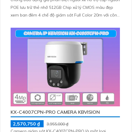
POE lưu trữ thẻ nhớ 512GB Chip xử lý CMOS màu đẹp
xem ban đêm 4 chế độ giám sát Full Color 20m với công
nghệ có màu ban đêm.
KX-C4007CPN-PRO CAMERA KBVISION
2,570,750 ₫
3,955,000 ₫
Camera giám sát KX-C4007CPN-PRO là một loại