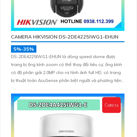
CAMERA HIKVISION DS-2DE4225IWG1-EHUN
5%-35%
DS-2DE4225IWG1-EHUN là dòng speed dome được
trang bị ống kính zoom có thể thay đổi tiêu cự, ống kính
có độ phân giải 2.0MP cho ra hình ảnh full HD, có trang
bị thuật toán AcuSense phân biệt người và phương tiện,
trang bị micro và loa giúp đàm thoại 2 chiều, nhìn ban
đêm bằng hồng ngoại 100m