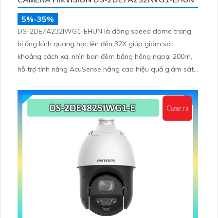
5%-35%
DS-2DE7A232IWG1-EHUN là dòng speed dome trang
bị ống kính quang học lên đến 32X giúp giám sát
khoảng cách xa, nhìn ban đêm bằng hồng ngoại 200m,
hỗ trợ tính năng AcuSense nâng cao hiệu quả giám sát
an ninh, có tốc độ lấy nét cao nhờ công nghệ Self-
learning