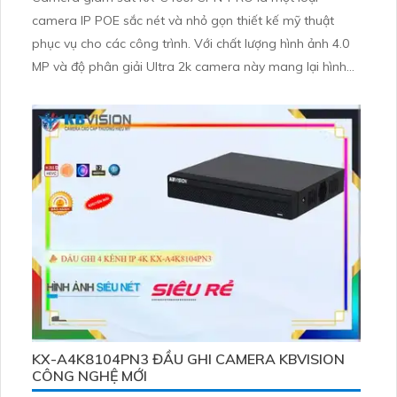
camera IP POE sắc nét và nhỏ gọn thiết kế mỹ thuật
phục vụ cho các công trình. Với chất lượng hình ảnh 4.0
MP và độ phân giải Ultra 2k camera này mang lại hình
ảnh sắc nét và chất lượng. Được trang bị công nghệ IP
POE camera có khả năng phân biệt người xe và các yếu
tố gây báo động giả khác
KX-A4K8104PN3 ĐẦU GHI CAMERA KBVISION
CÔNG NGHỆ MỚI