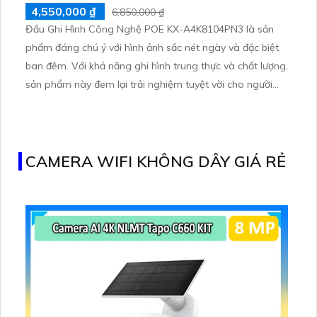
4,550,000 ₫
6,850,000 ₫
Đầu Ghi Hình Công Nghệ POE KX-A4K8104PN3 là sản
phẩm đáng chú ý với hình ảnh sắc nét ngày và đặc biệt
ban đêm. Với khả năng ghi hình trung thực và chất lượng,
sản phẩm này đem lại trải nghiệm tuyệt vời cho người
dùng. Đầu ghi 4 kênh được trang bị tính năng Tripwire
giúp bảo vệ hiệu quả. Chất lượng hình ảnh được cải thiện
với công nghệ IP POE và chuẩn nén H
CAMERA WIFI KHÔNG DÂY GIÁ RẺ