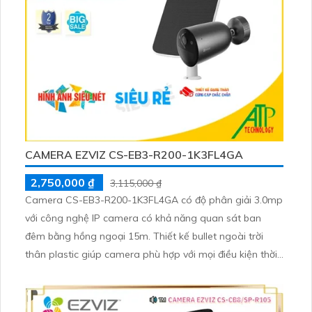
CAMERA EZVIZ CS-EB3-R200-1K3FL4GA
2,750,000 ₫
3,115,000 ₫
Camera CS-EB3-R200-1K3FL4GA có độ phân giải 3.0mp
với công nghệ IP camera có khả năng quan sát ban
đêm bằng hồng ngoại 15m. Thiết kế bullet ngoài trời
thân plastic giúp camera phù hợp với mọi điều kiện thời
tiết Có khả năng tích hợp âm thanh và loa tăng cường
sự linh hoạt trong sử dụng.