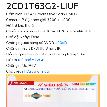
2CD1T63G2-LIUF
Cảm biến 1/2.4″ Progressive Scan CMOS
Camera IP độ phân giải 3200 × 1800
Hỗ trợ Mic thu âm
Chuẩn nén hình ảnh: H.265+, H.265, H.264+, H.264.
Chế độ Ngày/ Đêm.
Chống ngược sáng số WDR
120dB
.
Chống nhiễu 3D-DNR, Smart IR.
Hồng ngoại lên đến 50m, ánh sáng trắng 50m.
Hỗ trợ
thẻ nhớ 512GB
.
Chống nước IP67.
Chất liệu
nhựa
và
kim loại
.