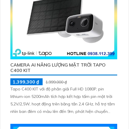
CAMERA AI NĂNG LƯỢNG MẶT TRỜI TAPO
C400 KIT
1,399,300 ₫
1,999,000 ₫
Tapo C400 KIT với độ phân giải Full HD 1080P, pin
lithium-ion 5200mAh tích hợp kết hợp tấm pin mặt trời
5,2V/2,5W, hoạt động trên băng tần 2,4 GHz, hỗ trợ tầm
nhìn ban đêm có màu lên đến 9m, phát hiện chuyển
động và con người bằng AI, đồng thời lưu trữ dữ liệu qua
thẻ microSD lên đến 512GB