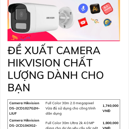
ĐỀ XUẤT CAMERA
HIKVISION CHẤT
LƯỢNG DÀNH CHO
BẠN
Camera Hikvision
Full Color 30m 2.0 megapixel
1,740,000
DS-2CD1027G2H-
Vừa đủ sử dụng cho công trình
VNĐ
LIUF
dân dụng
Camera Hikvision
Full Color 30m Ultra 2k 4.0 MP
1,800,000
DS-2CD1043G2-
dùng cho dự án yêu cầu sắc nét
VNĐ