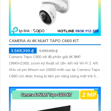
CAMERA AI 4K NLMT TAPO C660 KIT
3,569,300 ₫
5,099,000 ₫
Camera Tapo C660 với độ phân giải 4K 8MP
(3840×2160), zoom kỹ thuật số 18×, kết nối Wi-Fi 2. 4/5
GHz và pin lithium-ion 10000 mAh sạc lại. Camera Tapo
C660 còn được trang bị tấm pin năng lượng mặt trời 5.
2V 2. 5W, tích hợp AI phát hiện người, thú cưng, phương
tiện, lưu trữ thẻ microSD tối đa 512 GB