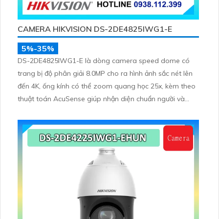
CAMERA HIKVISION DS-2DE4825IWG1-E
5%-35%
DS-2DE4825IWG1-E là dòng camera speed dome có
trang bị độ phân giải 8.0MP cho ra hình ảnh sắc nét lên
đến 4K, ống kính có thể zoom quang học 25x, kèm theo
thuật toán AcuSense giúp nhận diện chuẩn người và
phương tiện, nhìn ban đêm hồng ngoại tầm xa lên đến
100m