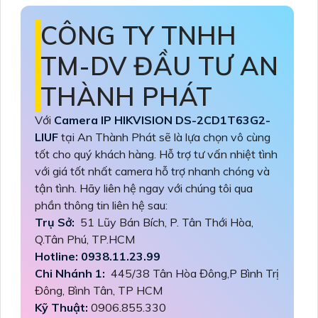
CÔNG TY TNHH
TM-DV ĐẦU TƯ AN
THÀNH PHÁT
Với
Camera IP HIKVISION DS-2CD1T63G2-
LIUF
tại An Thành Phát sẽ là lựa chọn vô cùng
tốt cho quý khách hàng. Hỗ trợ tư vấn nhiệt tình
với giá tốt nhất camera hỗ trợ nhanh chóng và
tận tình. Hãy liên hệ ngay với chúng tôi qua
phần thông tin liên hệ sau:
Trụ Sở:
51 Lũy Bán Bích, P. Tân Thới Hòa,
Q.Tân Phú, TP.HCM
Hotline: 0938.11.23.99
Chi Nhánh 1:
445/38 Tân Hòa Đông,P Bình Trị
Đông, Bình Tân, TP HCM
Kỹ Thuật:
0906.855.330