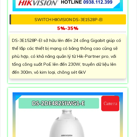
SWITCH HIKVISION DS-3E1528P-EI
5%-35%
DS-3E1528P-EI sở hữu lên đến 24 cổng Gigabit giúp có
thể lắp các thiết bị mạng có băng thông cao cũng sẽ
phù hợp, có khả năng quản lý từ Hik-Partner pro, với
tổng công suất PoE lên đến 230W, truyền dữ liệu lên
đến 300m, vỏ kim loại, chông sét 6kV