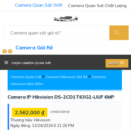
Camera Quan Sát Wifi
Camera Quan Sat Chất Lượng
Camera Giá Rẻ
1
3
MENU
CHỌN CAMERA QUAN SÁT
Camera Quan Sát
Camera Hikvision Giá Rẻ
Camera
Hikvision Nhìn Đêm
Camera IP Hikvision DS-2CD1T63G2-LIUF 6MP
2,562,000 ₫
2,562,000 ₫
Thương hiệu:
Hikvision
Ngày đăng:
12/24/2024 5:21:26 PM