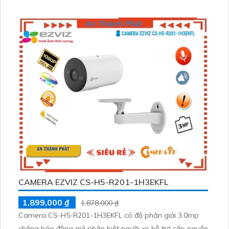
đến sự an toàn và tiện lợi
CAMERA EZVIZ CS-H5-R201-1H3EKFL
1,899,000 ₫
1,878,000 ₫
Camera CS-H5-R201-1H3EKFL có độ phân giải 3.0mp
chống báo động giả phân biệt người xe hỗ trợ cấp nguồn