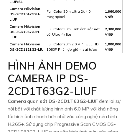
LIUF/SL
Camera Hikvision
Full Color 30m Ultra 2k 4.0
1,960,000
DS-2CD1047G2H-
megapixel
VNĐ
LIUF
Camera Hikvision
Full Color 30m Hình ảnh sắc nét
2,300,000
DS-2CD1067G2H-
với Ultra 4k lite
VNĐ
LIUF
Camera Hikvision
Full Color 20m 2.0 MP FULL HD
1,000,000
DS-2CD1121G2-LIU
1080P Phù hợp giám sát từ xa
VNĐ
HÌNH ẢNH DEMO
CAMERA IP DS-
2CD1T63G2-LIUF
Camera quan sát DS-2CD1T63G2-LIUF
đem lại sự
nổi bật với chất lượng hình ảnh 6.0 MP với khả năng
tải hình ảnh nhanh hơn nhờ vào công nghệ nén hình
H.265+. Sử dụng chip Progressive Scan CMOS DS-
2CD1T63G2-LIUF cung cấp hình ảnh màu sắc sáng