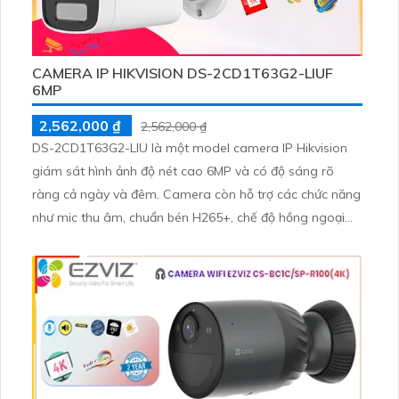
CAMERA IP HIKVISION DS-2CD1T63G2-LIUF
6MP
2,562,000 ₫
2,562,000 ₫
DS-2CD1T63G2-LIU là một model camera IP Hikvision
giám sát hình ảnh độ nét cao 6MP và có độ sáng rõ
ràng cả ngày và đêm. Camera còn hỗ trợ các chức năng
như mic thu âm, chuẩn bén H265+, chế độ hồng ngoại
lên đến 50m và hỗ trợ thẻ nhớ 512GB giúp hỗ trợ giám
sát và bảo vệ an ninh hiệu quả.