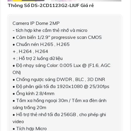
Thông Số DS-2CD1123G2-LIUF Giá rẻ
Camera IP Dome 2MP
- tích hợp khe cắm thẻ nhớ và micro
• Cảm biến 1/2.9" progressive scan CMOS
• Chuẩn nén H.265 , H.265
+ , H.264 , H.264
+ ; Hỗ trợ 2 luồng dữ liệu
• Độ nhạy sáng Color: 0.005 Lux @ (F1.6, AGC
ON)
• Chống ngược sáng DWDR , BLC , 3D DNR
• Độ phân giải tối đa 1920x1080 @ 25/30fps
• Ống kính 2.8/4mm
• Tầm xa hồng ngoại 30m / Tầm xa đèn ánh
sáng trắng 20m
• Hỗ trợ thẻ nhớ tối đa 256GB , cho phép ghi
video
• Tích hợp Micro