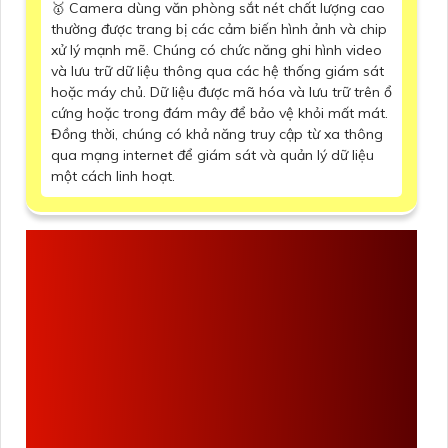
🥇 Camera dùng văn phòng sắt nét chất lượng cao
thường được trang bị các cảm biến hình ảnh và chip
xử lý mạnh mẽ. Chúng có chức năng ghi hình video
và lưu trữ dữ liệu thông qua các hệ thống giám sát
hoặc máy chủ. Dữ liệu được mã hóa và lưu trữ trên ổ
cứng hoặc trong đám mây để bảo vệ khỏi mất mát.
Đồng thời, chúng có khả năng truy cập từ xa thông
qua mạng internet để giám sát và quản lý dữ liệu
một cách linh hoạt.
NHỮNG LƯU Ý KHI
MUA BỘ
CAMERA
DÙNG VĂN PHÒNG
SẮT NÉT CHẤT
LƯỢNG CAO
ĐỂ CÓ