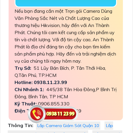
Nếu bạn đang cần một Trọn gói Camera Dùng
Văn Phòng Sắc Nét và Chất Lượng Cao của
thương hiệu Hikvision, hãy đến với An Thành
Phát. Chúng tôi cam kết cung cấp sản phẩm uy
tín và chất lượng. Với độ tin cậy cao, An Thành
Phát là địa chỉ đáng tin cậy cho bạn tìm kiếm
sản phẩm phù hợp. Hãy đến và trải nghiệm dịch
vụ của chúng tôi ngay hôm nay.
Trụ Sở:
51 Lũy Bán Bích, P. Tân Thới Hòa,
Q.Tân Phú, TP.HCM
Hotline: 0938.11.23.99
Chi Nhánh 1:
445/38 Tân Hòa Đông,P Bình Trị
Đông, Bình Tân, TP HCM
Kỹ Thuật:
0906.855.330
Điện Thoại:
(028) 6688.4949
Thông Tin:
Lắp Camera Giám Sát Quận 10
Lắp