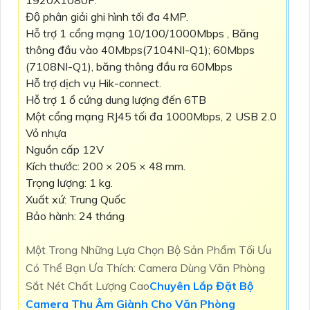
1920X1080P.
Độ phân giải ghi hình tối đa 4MP.
Hỗ trợ 1 cổng mạng 10/100/1000Mbps , Băng
thông đầu vào 40Mbps(7104NI-Q1); 60Mbps
(7108NI-Q1), băng thông đầu ra 60Mbps
Hỗ trợ dịch vụ Hik-connect.
Hỗ trợ 1 ổ cứng dung lượng đến 6TB
Một cổng mạng RJ45 tối đa 1000Mbps, 2 USB 2.0
Vỏ nhựa
Nguồn cấp 12V
Kích thước: 200 × 205 × 48 mm.
Trọng lượng: 1 kg.
Xuất xứ: Trung Quốc
Bảo hành: 24 tháng
Một Trong Những Lựa Chọn Bộ Sản Phẩm Tối Ưu
Có Thể Bạn Ưa Thích: Camera Dùng Văn Phòng
Sắt Nét Chất Lượng Cao
Chuyên Lắp Đặt Bộ
Camera Thu Âm Giành Cho Văn Phòng