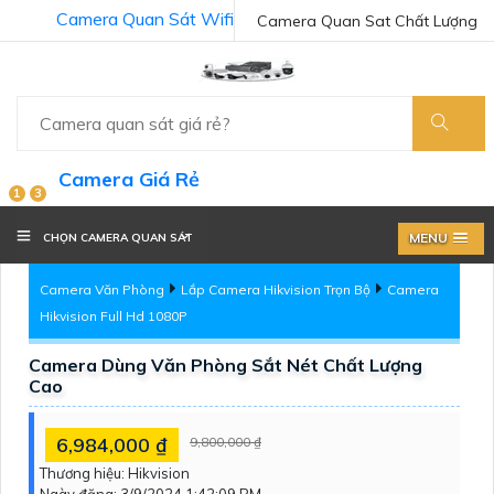
Camera Quan Sát Wifi
Camera Quan Sat Chất Lượng
Camera Giá Rẻ
1
3
MENU
CHỌN CAMERA QUAN SÁT
Camera Văn Phòng
Lắp Camera Hikvision Trọn Bộ
Camera
Hikvision Full Hd 1080P
Camera Dùng Văn Phòng Sắt Nét Chất Lượng
Cao
6,984,000 ₫
9,800,000 ₫
Thương hiệu:
Hikvision