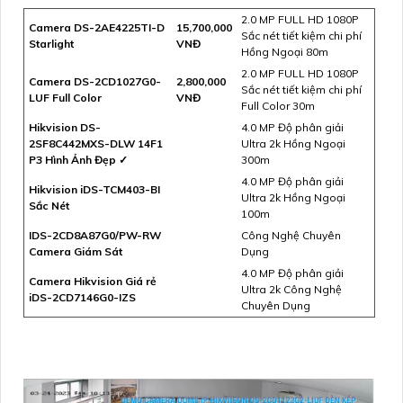
2.0 MP FULL HD 1080P
Camera DS-2AE4225TI-D
15,700,000
Sắc nét tiết kiệm chi phí
Starlight
VNĐ
Hồng Ngoại 80m
2.0 MP FULL HD 1080P
Camera DS-2CD1027G0-
2,800,000
Sắc nét tiết kiệm chi phí
LUF Full Color
VNĐ
Full Color 30m
Hikvision DS-
4.0 MP Độ phân giải
2SF8C442MXS-DLW 14F1
Ultra 2k Hồng Ngoại
P3 Hình Ảnh Đẹp ✓
300m
4.0 MP Độ phân giải
Hikvision iDS-TCM403-BI
Ultra 2k Hồng Ngoại
Sắc Nét
100m
IDS-2CD8A87G0/PW-RW
Công Nghệ Chuyên
Camera Giám Sát
Dụng
4.0 MP Độ phân giải
Camera Hikvision Giá rẻ
Ultra 2k Công Nghệ
iDS-2CD7146G0-IZS
Chuyên Dụng