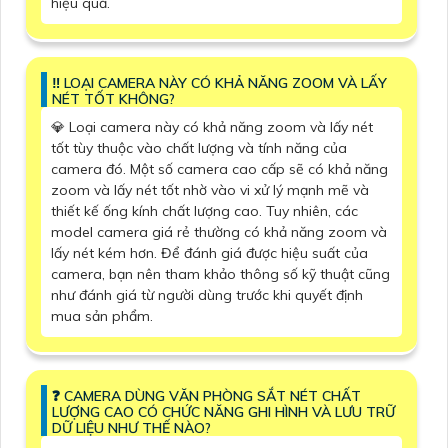
hiệu quả.
‼️ LOẠI CAMERA NÀY CÓ KHẢ NĂNG ZOOM VÀ LẤY
NÉT TỐT KHÔNG?
💎 Loại camera này có khả năng zoom và lấy nét
tốt tùy thuộc vào chất lượng và tính năng của
camera đó. Một số camera cao cấp sẽ có khả năng
zoom và lấy nét tốt nhờ vào vi xử lý mạnh mẽ và
thiết kế ống kính chất lượng cao. Tuy nhiên, các
model camera giá rẻ thường có khả năng zoom và
lấy nét kém hơn. Để đánh giá được hiệu suất của
camera, bạn nên tham khảo thông số kỹ thuật cũng
như đánh giá từ người dùng trước khi quyết định
mua sản phẩm.
️❓ CAMERA DÙNG VĂN PHÒNG SẮT NÉT CHẤT
LƯỢNG CAO CÓ CHỨC NĂNG GHI HÌNH VÀ LƯU TRỮ
DỮ LIỆU NHƯ THẾ NÀO?