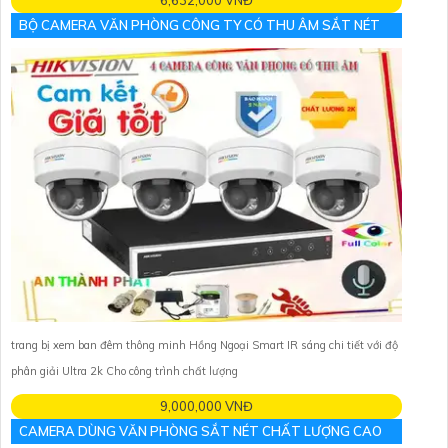
6,632,000 VNĐ
BỘ CAMERA VĂN PHÒNG CÔNG TY CÓ THU ÂM SẮT NÉT
trang bị xem ban đêm thông minh Hồng Ngoại Smart IR sáng chi tiết với độ
phân giải Ultra 2k Cho công trình chất lượng
9,000,000 VNĐ
CAMERA DÙNG VĂN PHÒNG SẮT NÉT CHẤT LƯỢNG CAO