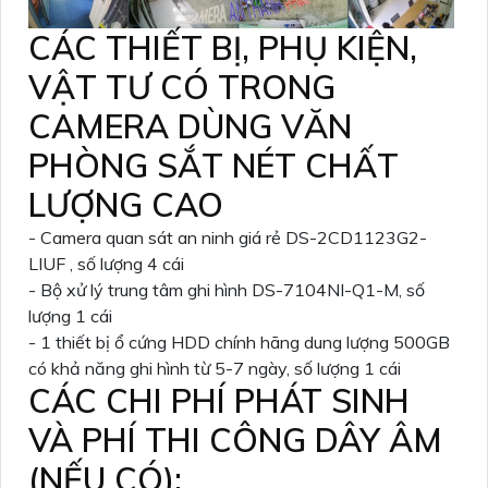
CÁC THIẾT BỊ, PHỤ KIỆN,
VẬT TƯ CÓ TRONG
CAMERA DÙNG VĂN
PHÒNG SẮT NÉT CHẤT
LƯỢNG CAO
- Camera quan sát an ninh giá rẻ DS-2CD1123G2-
LIUF , số lượng 4 cái
- Bộ xử lý trung tâm ghi hình DS-7104NI-Q1-M, số
lượng 1 cái
- 1 thiết bị ổ cứng HDD chính hãng dung lượng 500GB
có khả năng ghi hình từ 5-7 ngày, số lượng 1 cái
CÁC CHI PHÍ PHÁT SINH
VÀ PHÍ THI CÔNG DÂY ÂM
(NẾU CÓ):