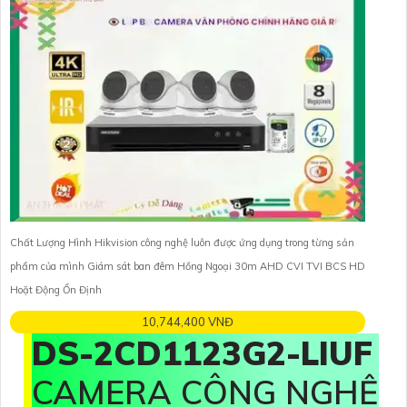
Chất Lượng Hình Hikvision công nghệ luôn được ứng dụng trong từng sản
phẩm của mình Giám sát ban đêm Hồng Ngoại 30m AHD CVI TVI BCS HD
Hoặt Động Ổn Định
10,744,400 VNĐ
DS-2CD1123G2-LIUF
CAMERA CÔNG NGHỆ