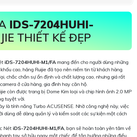
RA
IDS-7204HUHI-
IE THIẾT KẾ ĐẸP
ét
iDS-7204HUHI-M1/FA
mang đến cho người dùng những
t khấu cao, hãng Ruijie đã tạo nên niềm tin từ khách hàng.
, chắc chắn sự ổn định và chất lượng cao, nhưng giá rất
 camera ở cửa hàng, gia đình hay căn hộ.
jie còn được trang bị Dome Kim loại và chip hình ảnh 2.0 MP
 tuyệt vời.
ày là tính năng Turbo ACUSENSE. Nhờ công nghệ này, việc
ời dùng dễ dàng quản lý và kiểm soát các sự kiện một cách
ắc Nét
iDS-7204HUHI-M1/FA
, bạn sẽ hoàn toàn yên tâm về
nhanh tay sở hữu ngay một chiếc để tận hưởng những điều