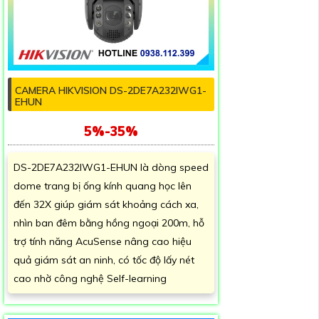
CAMERA HIKVISION DS-2DE7A232IWG1-
EHUN
5%-35%
DS-2DE7A232IWG1-EHUN là dòng speed
dome trang bị ống kính quang học lên
đến 32X giúp giám sát khoảng cách xa,
nhìn ban đêm bằng hồng ngoại 200m, hỗ
trợ tính năng AcuSense nâng cao hiệu
quả giám sát an ninh, có tốc độ lấy nét
cao nhờ công nghệ Self-learning