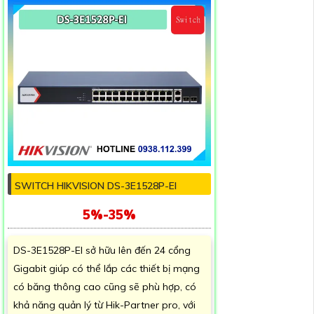
SWITCH HIKVISION DS-3E1528P-EI
5%-35%
DS-3E1528P-EI sở hữu lên đến 24 cổng
Gigabit giúp có thể lắp các thiết bị mạng
có băng thông cao cũng sẽ phù hợp, có
khả năng quản lý từ Hik-Partner pro, với