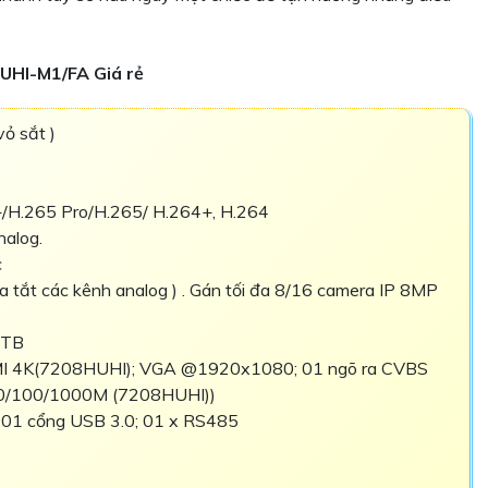
UHI-M1/FA Giá rẻ
ỏ sắt )
+/H.265 Pro/H.265/ H.264+, H.264
nalog.
c
 tắt các kênh analog ) . Gán tối đa 8/16 camera IP 8MP
0TB
I 4K(7208HUHI); VGA @1920x1080; 01 ngõ ra CVBS
10/100/1000M (7208HUHI))
01 cổng USB 3.0; 01 x RS485