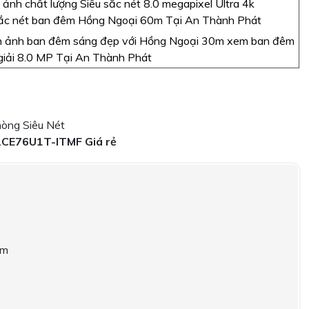
ảnh chất lượng Siêu sắc nét 8.0 megapixel Ultra 4k
 sắc nét ban đêm Hồng Ngoại 60m Tại An Thành Phát
 ảnh ban đêm sáng đẹp với Hồng Ngoại 30m xem ban đêm
giải 8.0 MP Tại An Thành Phát
2CE76U1T-ITMF Giá rẻ
 m