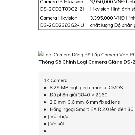
Camera IP Hikvision
3,950,000 VNĐ hình 
DS-2CD2T83G2-2I
Hikvision Hình ảnh
Camera Hikvision
3,395,000 VNĐ Hình
DS-2CD2383G2-IU
chất lượng Độ phân 
Thông Số Chính Loại Camera Giá re DS-
4K Camera
● l 8.29 MP high performance CMOS
● l Độ phân giải 3840 × 2160
● l 2.8 mm, 3.6 mm, 6 mm fixed lens
● l Hồng ngoại Smart EXIR 2.0 lên đến 30
● | Vỏ nhựa
● | Vỏ sắt
●