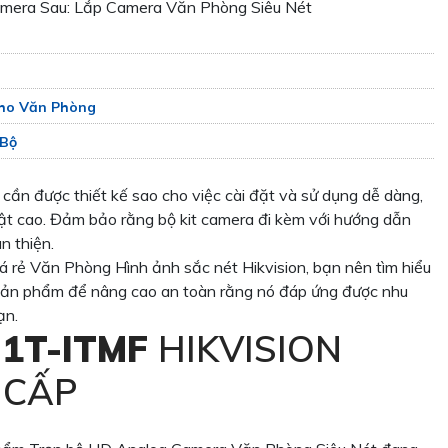
amera Sau: Lắp Camera Văn Phòng Siêu Nét
ho Văn Phòng
 Bộ
 cần được thiết kế sao cho việc cài đặt và sử dụng dễ dàng,
uật cao. Đảm bảo rằng bộ kit camera đi kèm với hướng dẫn
n thiện.
iá rẻ Văn Phòng Hình ảnh sắc nét Hikvision, bạn nên tìm hiểu
 sản phẩm để nâng cao an toàn rằng nó đáp ứng được nhu
ạn.
1T-ITMF
HIKVISION
 CẤP