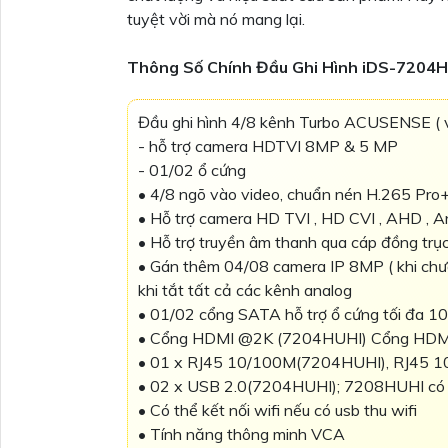
tuyệt vời mà nó mang lại.
Thông Số Chính Đầu Ghi Hình iDS-7204H
Đầu ghi hình 4/8 kênh Turbo ACUSENSE ( v
- hỗ trợ camera HDTVI 8MP & 5 MP
- 01/02 ổ cứng
• 4/8 ngõ vào video, chuẩn nén H.265 Pro
• Hỗ trợ camera HD TVI , HD CVI , AHD , A
• Hỗ trợ truyền âm thanh qua cáp đồng trụ
• Gán thêm 04/08 camera IP 8MP ( khi chưa
khi tắt tất cả các kênh analog
• 01/02 cổng SATA hỗ trợ ổ cứng tối đa 1
• Cổng HDMI @2K (7204HUHI) Cổng HDM
• 01 x RJ45 10/100M(7204HUHI), RJ45 
• 02 x USB 2.0(7204HUHI); 7208HUHI có 
• Có thể kết nối wifi nếu có usb thu wifi
• Tính năng thông minh VCA