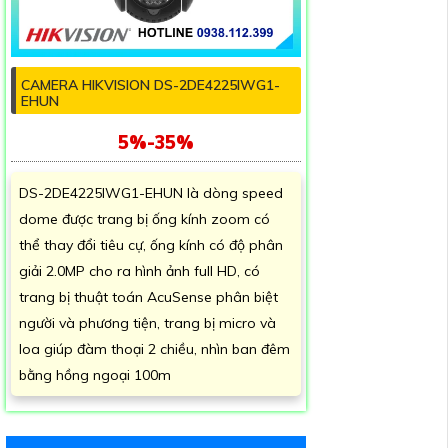
CAMERA HIKVISION DS-2DE4225IWG1-
EHUN
5%-35%
DS-2DE4225IWG1-EHUN là dòng speed
dome được trang bị ống kính zoom có
thể thay đổi tiêu cự, ống kính có độ phân
giải 2.0MP cho ra hình ảnh full HD, có
trang bị thuật toán AcuSense phân biệt
người và phương tiện, trang bị micro và
loa giúp đàm thoại 2 chiều, nhìn ban đêm
bằng hồng ngoại 100m