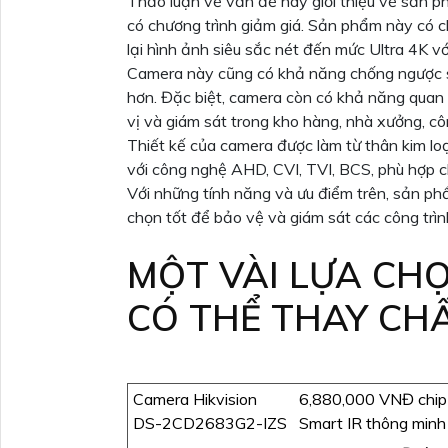
Thảo luận về vấn đề này giới thiệu về sản
có chương trình giảm giá. Sản phẩm này có c
lại hình ảnh siêu sắc nét đến mức Ultra 4K v
Camera này cũng có khả năng chống ngược s
hơn. Đặc biệt, camera còn có khả năng quan 
vị và giám sát trong kho hàng, nhà xưởng, cô
Thiết kế của camera được làm từ thân kim lo
với công nghệ AHD, CVI, TVI, BCS, phù hợp c
Với những tính năng và ưu điểm trên, sản p
chọn tốt để bảo vệ và giám sát các công trình
MỘT VÀI LỰA CH
CÓ THỂ THAY CH
Camera Hikvision
6,880,000 VNĐ chip
DS-2CD2683G2-IZS
Smart IR thông minh 