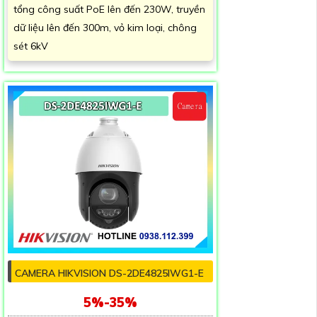
tổng công suất PoE lên đến 230W, truyền
dữ liệu lên đến 300m, vỏ kim loại, chông
sét 6kV
CAMERA HIKVISION DS-2DE4825IWG1-E
5%-35%