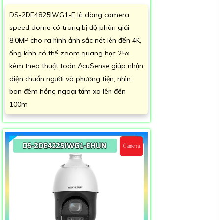
DS-2DE4825IWG1-E là dòng camera
speed dome có trang bị độ phân giải
8.0MP cho ra hình ảnh sắc nét lên đến 4K,
ống kính có thể zoom quang học 25x,
kèm theo thuật toán AcuSense giúp nhận
diện chuẩn người và phương tiện, nhìn
ban đêm hồng ngoại tầm xa lên đến
100m