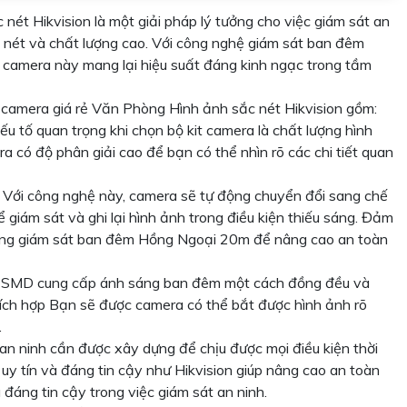
nét Hikvision là một giải pháp lý tưởng cho việc giám sát an
 nét và chất lượng cao. Với công nghệ giám sát ban đêm
camera này mang lại hiệu suất đáng kinh ngạc trong tầm
t camera giá rẻ Văn Phòng Hình ảnh sắc nét Hikvision gồm:
ếu tố quan trọng khi chọn bộ kit camera là chất lượng hình
có độ phân giải cao để bạn có thể nhìn rõ các chi tiết quan
Với công nghệ này, camera sẽ tự động chuyển đổi sang chế
 giám sát và ghi lại hình ảnh trong điều kiện thiếu sáng. Đảm
ăng giám sát ban đêm Hồng Ngoại 20m để nâng cao an toàn
 SMD cung cấp ánh sáng ban đêm một cách đồng đều và
ch hợp Bạn sẽ được camera có thể bắt được hình ảnh rõ
.
 an ninh cần được xây dựng để chịu được mọi điều kiện thời
 uy tín và đáng tin cậy như Hikvision giúp nâng cao an toàn
đáng tin cậy trong việc giám sát an ninh.