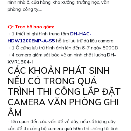
ninh nhà ở, cửa hàng, kho xưởng, trường học, văn
phòng, công ty,...
👉 Trọn bộ bao gồm:
+ 1 thiết bị ghi hình trung tâm
DH-HAC-
HDW1200EMP-A-S5
hỗ trợ lưu trữ dữ liệu camera
+ 1 Ổ cứng lưu trữ hình ảnh lên đến 6-7 ngày 500GB
+ 4 camera giám sát bảo vệ an ninh chất lượng
DH-
XVR1B04-I
CÁC KHOẢN PHÁT SINH
NẾU CÓ TRONG QUÁ
TRÌNH THI CÔNG LẮP ĐẶT
CAMERA VĂN PHÒNG GHI
ÂM
- liên quan đến các vấn đề về dây, nếu số lượng dây
cần để thi công bộ camera quá 50m thì chúng tôi tính