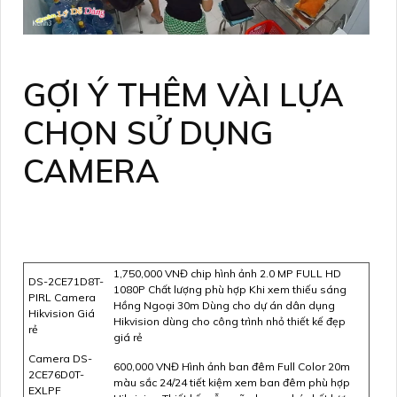
GỢI Ý THÊM VÀI LỰA
CHỌN SỬ DỤNG
CAMERA
1,750,000 VNĐ chip hình ảnh 2.0 MP FULL HD
DS-2CE71D8T-
1080P Chất lượng phù hợp Khi xem thiếu sáng
PIRL Camera
Hồng Ngoại 30m Dùng cho dự án dân dụng
Hikvision Giá
Hikvision dùng cho công trình nhỏ thiết kế đẹp
rẻ
giá rẻ
Camera DS-
600,000 VNĐ Hình ảnh ban đêm Full Color 20m
2CE76D0T-
màu sắc 24/24 tiết kiệm xem ban đêm phù hợp
EXLPF