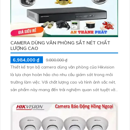
CAMERA DÙNG VĂN PHÒNG SẮT NÉT CHẤT
LƯỢNG CAO
6,984,000 ₫
9,800,000 ₫
Thiết kế trọn bộ camera dùng văn phòng của Hikvision
là lựa chọn hoàn hảo cho nhu cầu giám sát trong môi
trường làm việc. Với chất lượng cao và hình ảnh sắc nét,
sản phẩm này mang đến trải nghiệm quan sát tuyệt vời.
Việc cài đặt trên thiết bị điện thoại rất đơn giản, giúp
người dùng dễ dàng quản lý từ xa. Camera có độ phân
giải 2