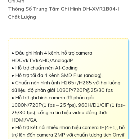
Thông Số Trung Tâm Ghi Hình DH-XVR1B04-I
Chất Lượng
• Đầu ghi hình 4 kênh, hỗ trợ camera
HDCVI/TVI/AHD/Analog/IP
• Hỗ trợ chuẩn nén AI-Coding
• Hỗ trợ tối đa 4 kênh SMD Plus (analog).
• Chuẩn nén hình ảnh H265+/H265 với hai luồng
dữ liệu, độ phân giải 1080P/720P@25/30 fps
• Hỗ trợ ghi hình camera độ phân giải
1080N/720P(1 fps – 25 fps), 960H/D1/CIF (1 fps–
25/30 fps), cổng ra tín hiệu video đồng thời
HDMI/VGA
• Hỗ trợ kết nối nhiều nhãn hiệu camera IP(4+1), hỗ
trợ lên đến camera 2MP với chuẩn tương tích Onvif