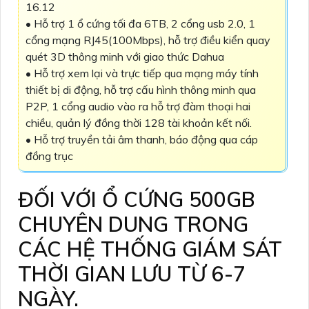
16.12
• Hỗ trợ 1 ổ cứng tối đa 6TB, 2 cổng usb 2.0, 1
cổng mạng RJ45(100Mbps), hỗ trợ điều kiển quay
quét 3D thông minh với giao thức Dahua
• Hỗ trợ xem lại và trực tiếp qua mạng máy tính
thiết bị di động, hỗ trợ cấu hình thông minh qua
P2P, 1 cổng audio vào ra hỗ trợ đàm thoại hai
chiều, quản lý đồng thời 128 tài khoản kết nối.
• Hỗ trợ truyền tải âm thanh, báo động qua cáp
đồng trục
ĐỐI VỚI Ổ CỨNG 500GB
CHUYÊN DUNG TRONG
CÁC HỆ THỐNG GIÁM SÁT
THỜI GIAN LƯU TỪ 6-7
NGÀY.