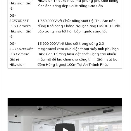
Hikvision Thiết kế mẫu mã phong phú chất lượng
Hikvision Giá
hình ảnh sáng đẹp Chức Năng Cao Cấp
rẻ
DS-
2CE70DF3T-
1,750,000 VNĐ Chức năng vượt trội Thu Âm nên
PFS Camera
dùng Khả năng Chống Ngược Sáng DWDR 130db
Hikvision Giá
Lắp trong nhà tốt hơn Lắp ngược sáng tốt
rẻ
DS-
15,900,000 VNĐ Màu sắt trong sáng 2.0
2CD7A26G0/P-
megapixel xem qua điện thoại máy tính phù hợp
IZS Camera
Hikvision Thương hiệu việt chất lượng cao nhiều
Giá rẻ
mẫu mã để lựa chọn cho công trình Giám sát ban
Hikvision
đêm Hồng Ngoại 100m Tại An Thành Phát