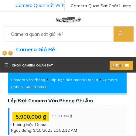
Camera Quan Sát Wifi
Camera Quan Sat Chất Lượng
Camera Giá Rẻ
1
3
MENU
CHỌN CAMERA QUAN SÁT
Camera Văn Phòng
Lắp Trọn Bộ Camera Dahua
Camera
Dahua Full Hd 1080P
Lắp Đặt Camera Văn Phòng Ghi Âm
5,900,000 ₫
9,500,000 ₫
Thương hiệu:
Dahua
Ngày đăng:
9/15/2023 11:52:12 AM