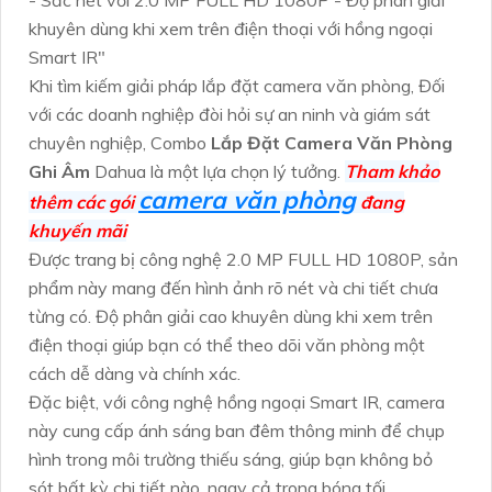
- Sắc nét với 2.0 MP FULL HD 1080P - Độ phân giải
khuyên dùng khi xem trên điện thoại với hồng ngoại
Smart IR"
Khi tìm kiếm giải pháp lắp đặt camera văn phòng, Đối
với các doanh nghiệp đòi hỏi sự an ninh và giám sát
chuyên nghiệp, Combo
Lắp Đặt Camera Văn Phòng
Ghi Âm
Dahua là một lựa chọn lý tưởng.
Tham khảo
camera văn phòng
thêm các gói
đang
khuyến mãi
Được trang bị công nghệ 2.0 MP FULL HD 1080P, sản
phẩm này mang đến hình ảnh rõ nét và chi tiết chưa
từng có. Độ phân giải cao khuyên dùng khi xem trên
điện thoại giúp bạn có thể theo dõi văn phòng một
cách dễ dàng và chính xác.
Đặc biệt, với công nghệ hồng ngoại Smart IR, camera
này cung cấp ánh sáng ban đêm thông minh để chụp
hình trong môi trường thiếu sáng, giúp bạn không bỏ
sót bất kỳ chi tiết nào, ngay cả trong bóng tối.