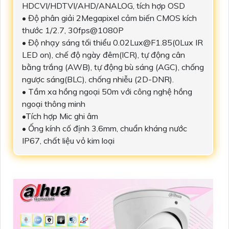
HDCVI/HDTVI/AHD/ANALOG, tích hợp OSD
• Độ phân giải 2Megapixel cảm biến CMOS kích
thước 1/2.7, 30fps@1080P
• Độ nhạy sáng tối thiểu 0.02Lux@F1.85(0Lux IR
LED on), chế độ ngày đêm(ICR), tự động cân
bằng trắng (AWB), tự động bù sáng (AGC), chống
ngược sáng(BLC), chống nhiễu (2D-DNR).
• Tầm xa hồng ngoại 50m với công nghệ hồng
ngoại thông minh
•Tích hợp Mic ghi âm
• Ống kính cố định 3.6mm, chuẩn kháng nước
IP67, chất liệu vỏ kim loại