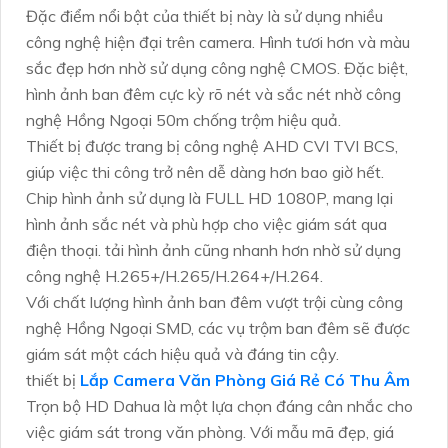
Đặc điểm nổi bật của thiết bị này là sử dụng nhiều
công nghệ hiện đại trên camera. Hình tươi hơn và màu
sắc đẹp hơn nhờ sử dụng công nghệ CMOS. Đặc biệt,
hình ảnh ban đêm cực kỳ rõ nét và sắc nét nhờ công
nghệ Hồng Ngoại 50m chống trộm hiệu quả.
Thiết bị được trang bị công nghệ AHD CVI TVI BCS,
giúp việc thi công trở nên dễ dàng hơn bao giờ hết.
Chip hình ảnh sử dụng là FULL HD 1080P, mang lại
hình ảnh sắc nét và phù hợp cho việc giám sát qua
điện thoại. tải hình ảnh cũng nhanh hơn nhờ sử dụng
công nghệ H.265+/H.265/H.264+/H.264.
Với chất lượng hình ảnh ban đêm vượt trội cùng công
nghệ Hồng Ngoại SMD, các vụ trộm ban đêm sẽ được
giám sát một cách hiệu quả và đáng tin cậy.
thiết bị
Lắp Camera Văn Phòng Giá Rẻ Có Thu Âm
Trọn bộ HD Dahua là một lựa chọn đáng cân nhắc cho
việc giám sát trong văn phòng. Với mẫu mã đẹp, giá