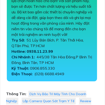
lựa chọn hoàn hảo cho bạn! Với sản phẩm này,
bạn sẽ được Tin hơn chất lượng và hiệu suất tối
ưu. Bộ kit bao gồm các thiết bị chuyên nghiệp và
dễ dàng cài đặt, giúp bạn theo dõi và ghi lại mọi
hoạt động trong văn phòng của mình. Hãy đặt
niềm tin vào chúng tôi để mang đến cho bạn
một trải nghiệm an ninh tuyệt vời!
Trụ Sở:
51 Lũy Bán Bích, P. Tân Thới Hòa,
Q.Tân Phú, TP.HCM
Hotline: 0938.11.23.99
Chi Nhánh 1:
445/38 Tân Hòa Đông,P Bình Trị
Đông, Bình Tân, TP HCM
Kỹ Thuật:
0906.855.330
Điện Thoại:
(028) 6688.4949
Thông Tin:
Dịch Vụ Bảo Trì Máy Tính Cho Doanh
Nghiệp
Lắp Camera Quan Sát Trạm Y Tế
Review