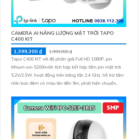
CAMERA AI NĂNG LƯỢNG MẶT TRỜI TAPO
C400 KIT
1,399,300 ₫
1,999,000 ₫
Tapo C400 KIT với độ phân giải Full HD 1080P, pin
lithium-ion 5200mAh tích hợp kết hợp tấm pin mặt trời
5,2V/2,5W, hoạt động trên băng tần 2,4 GHz, hỗ trợ tầm
nhìn ban đêm có màu lên đến 9m, phát hiện chuyển
động và con người bằng AI, đồng thời lưu trữ dữ liệu qua
thẻ microSD lên đến 512GB