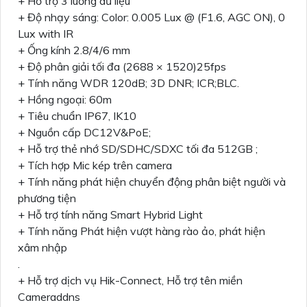
+ Hỗ trợ 3 luồng dữ liệu
+ Độ nhạy sáng: Color: 0.005 Lux @ (F1.6, AGC ON), 0
Lux with IR
+ Ống kính 2.8/4/6 mm
+ Độ phân giải tối đa (2688 × 1520)25fps
+ Tính năng WDR 120dB; 3D DNR; ICR;BLC.
+ Hồng ngoại: 60m
+ Tiêu chuẩn IP67, IK10
+ Nguồn cấp DC12V&PoE;
+ Hỗ trợ thẻ nhớ SD/SDHC/SDXC tối đa 512GB ;
+ Tích hợp Mic kép trên camera
+ Tính năng phát hiện chuyển động phân biệt người và
phương tiện
+ Hỗ trợ tính năng Smart Hybrid Light
+ Tính năng Phát hiện vượt hàng rào ảo, phát hiện
xâm nhập
.
+ Hỗ trợ dịch vụ Hik-Connect, Hỗ trợ tên miền
Cameraddns