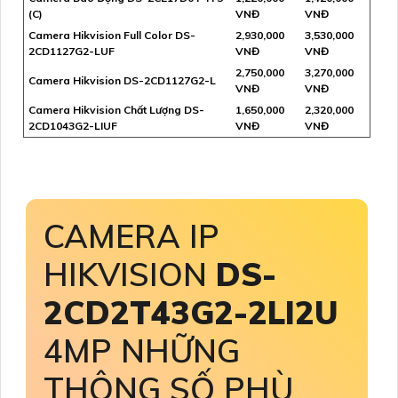
(C)
VNĐ
VNĐ
Camera Hikvision Full Color DS-
2,930,000
3,530,000
2CD1127G2-LUF
VNĐ
VNĐ
2,750,000
3,270,000
Camera Hikvision DS-2CD1127G2-L
VNĐ
VNĐ
Camera Hikvision Chất Lượng DS-
1,650,000
2,320,000
2CD1043G2-LIUF
VNĐ
VNĐ
CAMERA IP
HIKVISION
DS-
2CD2T43G2-2LI2U
4MP NHỮNG
THÔNG SỐ PHÙ