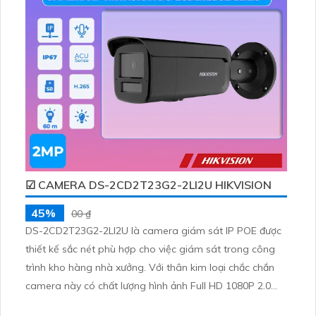
ban đêm hồng ngoại 10m ánh sáng kép chức năng
chuyên dụng
☑ CAMERA DS-2CD2T23G2-2LI2U HIKVISION
45%
00 ₫
DS-2CD2T23G2-2LI2U là camera giám sát IP POE được
thiết kế sắc nét phù hợp cho việc giám sát trong công
trình kho hàng nhà xưởng. Với thân kim loại chắc chắn
camera này có chất lượng hình ảnh Full HD 1080P 2.0
MP giúp hiển thị chi tiết rõ nét. trang bị chip phát hiện