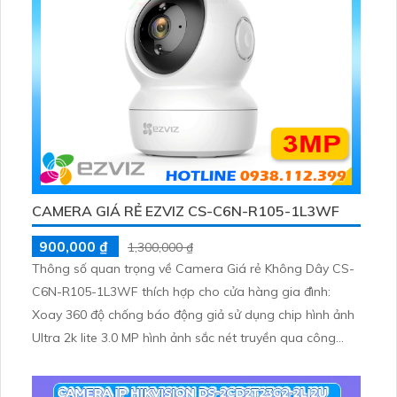
CAMERA GIÁ RẺ EZVIZ CS-C6N-R105-1L3WF
900,000 ₫
1,300,000 ₫
Thông số quan trọng về Camera Giá rẻ Không Dây CS-
C6N-R105-1L3WF thích hợp cho cửa hàng gia đình:
Xoay 360 độ chống báo động giả sử dụng chip hình ảnh
Ultra 2k lite 3.0 MP hình ảnh sắc nét truyền qua công
nghệ IP Wifi độ phân giải cao Mic và Loa tích hợp đàm
thoại 2 chiều thu âm và loa trong phạm vi 3m đèn led