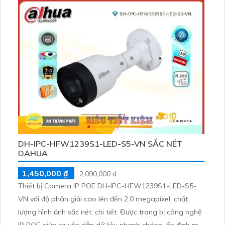
chuyển động người thông qua cảm biến AI
DH-IPC-HFW1239S1-LED-S5-VN SẮC NÉT
DAHUA
1,450,000 ₫
2,090,000 ₫
Thiết bị Camera IP POE DH-IPC-HFW1239S1-LED-S5-
VN với độ phân giải cao lên đến 2.0 megapixel, chất
lượng hình ảnh sắc nét, chi tiết. Được trang bị công nghệ
IP POE giúp truyền dẫn dữ liệu nhanh chóng, ổn định mà