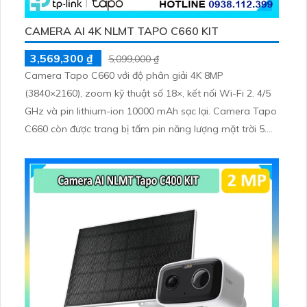
CAMERA AI 4K NLMT TAPO C660 KIT
3,569,300 ₫
5,099,000 ₫
Camera Tapo C660 với độ phân giải 4K 8MP
(3840×2160), zoom kỹ thuật số 18×, kết nối Wi-Fi 2. 4/5
GHz và pin lithium-ion 10000 mAh sạc lại. Camera Tapo
C660 còn được trang bị tấm pin năng lượng mặt trời 5.
2V 2. 5W, tích hợp AI phát hiện người, thú cưng, phương
tiện, lưu trữ thẻ microSD tối đa 512 GB