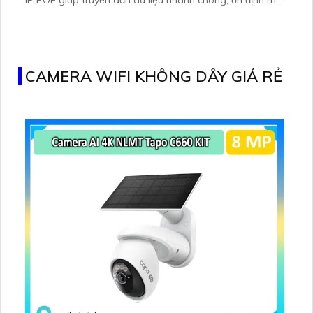
không giảm chất lượng. Khả năng xem ban đêm Full
Color trong khoảng cách 20m, mang đến trải nghiệm
như ban ngày, tiết kiệm năng lượng
CAMERA WIFI KHÔNG DÂY GIÁ RẺ