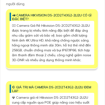
người dùng.
📣 CAMERA HIKVISION DS-2CD2T43G2-2LI2U CÓ GÌ
ĐẶC BIỆT?
🙆‍♀️ Camera Giá Rẻ Hikvision DS-2CD2T43G2-2LI2U
được trang bị nhiều tính năng đặc biệt để đáp ứng
nhu cầu giám sát và bảo vệ, bao gồm chất lượng
hình ảnh 4K Ultra HD, khả năng chống ngược sáng,
hồng ngoại thông minh dài 30m, hỗ trợ thẻ nhớ đến
256GB, chuẩn chống mưa và bụi IP67/IP66, tích hợp
âm thanh đàm thoại 2 chiều, công nghệ giảm noise
3D-DNR và nhiều ứng dụng thông minh khác.
☪ GIÁ TRỊ MÀ CAMERA DS-2CD2T43G2-2LI2U ĐEM
LẠI?
💎 Camera giá rẻ Hikvision DS-2CD2T43G2-2LI2U
cung cấp nguồn qua POE giúp nâng cao hiệu suất