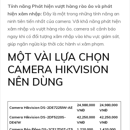
Tính năng Phát hiện vượt hàng rào ảo và phát
hiện xâm nhập:
Đây là một trong những tính năng an
ninh tiên tiến nhất của camera. Với khả năng phát hiện
xâm nhập và vượt hàng rào ảo, camera sẽ cảnh báo
ngay khi có đối tượng xâm nhập vào khu vực giám sát,
giúp ngăn ngừa kịp thời các hành vi xâm phạm.
MỘT VÀI LỰA CHỌN
CAMERA HIKVISION
NÊN DÙNG
24,980,000
24,980,000
Camera Hikvision DS-2DE7225IW-AE
VNĐ
VNĐ
Camera Hikvision DS-2DF5220S-
42,250,000
42,250,000
DE4/W
VNĐ
VNĐ
Camera Báo Động DS-2CE17D0T-IT5
1,220,000
1,420,000