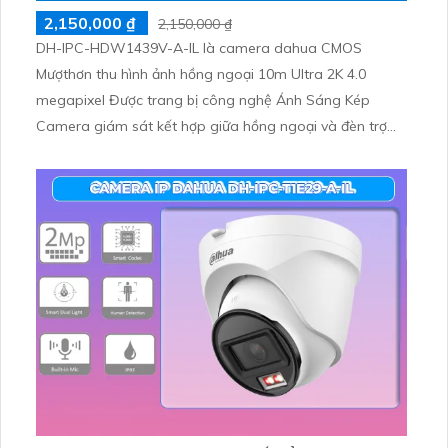
2,150,000 ₫
2,150,000 ₫
DH-IPC-HDW1439V-A-IL là camera dahua CMOS
Mượthơn thu hình ảnh hồng ngoại 10m Ultra 2K 4.0
megapixel Được trang bị công nghệ Ánh Sáng Kép
Camera giám sát kết hợp giữa hồng ngoại và đèn trợ
sáng mang đến hình ảnh màu đẹp hơn trong điều kiện
thiếu sáng. H.265+ cho truyền tải nhanh hơn