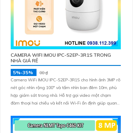
CAMERA WIFI IMOU IPC-S2EP-3R1S TRONG
NHÀ GIÁ RẺ
5%-35%
00 ₫
Camera WiFi IMOU IPC-S2EP-3R1S cho hình ảnh 3MP rõ
nét góc nhìn rộng 100° và tầm nhìn ban đêm 10m, phù
hợp giám sát trong nhà. Hỗ trợ gọi video một chạm
đàm thoại hai chiều và kết nối Wi-Fi ổn định giúp quan
sát từ xa. Lưu trữ linh hoạt qua thẻ microSD tối đa
256GB hoặc lưu đám mây dễ lắp đặt cho gia đình và văn
phòng nhỏ.