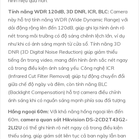
ninh hiệu quả hơn.
Tính năng WDR 120dB, 3D DNR, ICR, BLC:
Camera
này hỗ trợ tính năng WDR (Wide Dynamic Range) với
dải động rộng lên đến 120dB, giúp ghi lại hình ảnh rõ
nét trong môi trường có độ sáng chênh lệch lớn, ví dụ
như khi có ánh sáng mạnh từ cửa sổ. Tính năng 3D
DNR (3D Digital Noise Reduction) giúp giảm thiểu
tiếng ồn trong video, mang đến hình ảnh sắc nét ngay
cả trong điều kiện ánh sáng yếu. Công nghệ ICR
(Infrared Cut Filter Removal) giúp tự động chuyển đổi
giữa chế độ ngày và đêm, còn tính năng BLC
(Backlight Compensation) hỗ trợ camera điều chỉnh
ánh sáng khi có nguồn sáng mạnh phía sau đối tượng.
Hồng ngoại 60m:
Với khả năng hồng ngoại lên đến
60m,
camera quan sát Hikvision DS-2CD2T43G2-
2LI2U
có thể ghi hình rõ nét ngay cả trong điều kiện
thiếu sáng, giúp giám sát liên tục cả ban ngày lẫn ban