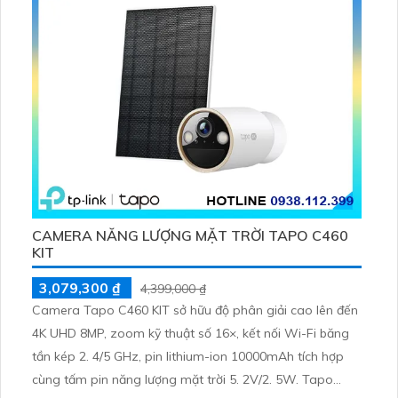
CAMERA NĂNG LƯỢNG MẶT TRỜI TAPO C460
KIT
3,079,300 ₫
4,399,000 ₫
Camera Tapo C460 KIT sở hữu độ phân giải cao lên đến
4K UHD 8MP, zoom kỹ thuật số 16×, kết nối Wi-Fi băng
tần kép 2. 4/5 GHz, pin lithium-ion 10000mAh tích hợp
cùng tấm pin năng lượng mặt trời 5. 2V/2. 5W. Tapo