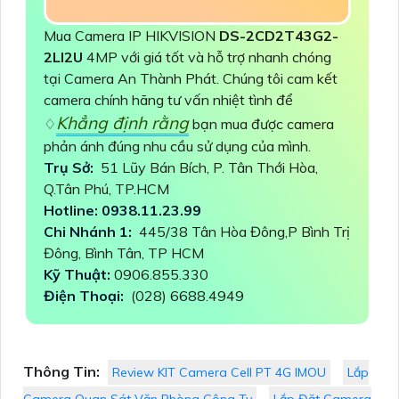
Mua Camera IP HIKVISION
DS-2CD2T43G2-
2LI2U
4MP với giá tốt và hỗ trợ nhanh chóng
tại Camera An Thành Phát. Chúng tôi cam kết
camera chính hãng tư vấn nhiệt tình để
Khẳng định rằng
♢
bạn mua được camera
phản ánh đúng nhu cầu sử dụng của mình.
Trụ Sở:
51 Lũy Bán Bích, P. Tân Thới Hòa,
Q.Tân Phú, TP.HCM
Hotline: 0938.11.23.99
Chi Nhánh 1:
445/38 Tân Hòa Đông,P Bình Trị
Đông, Bình Tân, TP HCM
Kỹ Thuật:
0906.855.330
Điện Thoại:
(028) 6688.4949
Thông Tin:
Review KIT Camera Cell PT 4G IMOU
Lắp
Camera Quan Sát Văn Phòng Công Ty
Lắp Đặt Camera