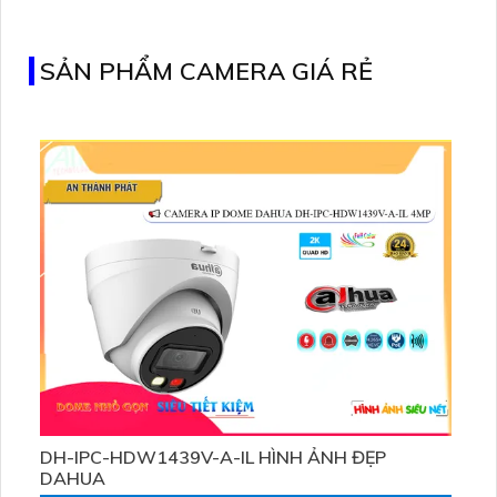
C460 KIT cũng hỗ trợ quan sát ban đêm màu với cảm
biến Starlight, tầm nhìn lên đến 15 m
SẢN PHẨM CAMERA GIÁ RẺ
DH-IPC-HDW1439V-A-IL HÌNH ẢNH ĐẸP
DAHUA