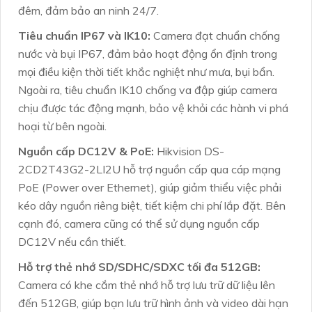
đêm, đảm bảo an ninh 24/7.
Tiêu chuẩn IP67 và IK10:
Camera đạt chuẩn chống
nước và bụi IP67, đảm bảo hoạt động ổn định trong
mọi điều kiện thời tiết khắc nghiệt như mưa, bụi bẩn.
Ngoài ra, tiêu chuẩn IK10 chống va đập giúp camera
chịu được tác động mạnh, bảo vệ khỏi các hành vi phá
hoại từ bên ngoài.
Nguồn cấp DC12V & PoE:
Hikvision DS-
2CD2T43G2-2LI2U hỗ trợ nguồn cấp qua cáp mạng
PoE (Power over Ethernet), giúp giảm thiểu việc phải
kéo dây nguồn riêng biệt, tiết kiệm chi phí lắp đặt. Bên
cạnh đó, camera cũng có thể sử dụng nguồn cấp
DC12V nếu cần thiết.
Hỗ trợ thẻ nhớ SD/SDHC/SDXC tối đa 512GB:
Camera có khe cắm thẻ nhớ hỗ trợ lưu trữ dữ liệu lên
đến 512GB, giúp bạn lưu trữ hình ảnh và video dài hạn