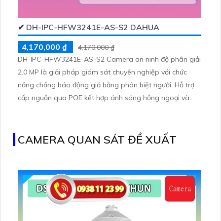
✔ DH-IPC-HFW3241E-AS-S2 DAHUA
4,170,000 ₫
4,170,000 ₫
DH-IPC-HFW3241E-AS-S2 Camera an ninh độ phân giải
2.0 MP là giải pháp giám sát chuyên nghiệp với chức
năng chống báo động giả bằng phân biệt người. Hỗ trợ
cấp nguồn qua POE kết hợp ánh sáng hồng ngoại và
đèn trợ sáng khẳng định hình ảnh rõ nét ngày đêm.
CAMERA QUAN SÁT ĐỀ XUẤT