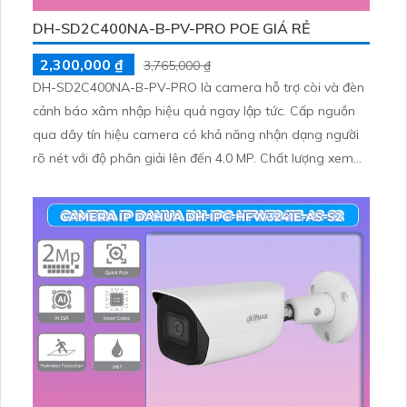
DH-SD2C400NA-B-PV-PRO POE GIÁ RẺ
2,300,000 ₫
3,765,000 ₫
DH-SD2C400NA-B-PV-PRO là camera hỗ trợ còi và đèn
cảnh báo xâm nhập hiệu quả ngay lập tức. Cấp nguồn
qua dây tín hiệu camera có khả năng nhận dạng người
rõ nét với độ phân giải lên đến 4.0 MP. Chất lượng xem
ban đêm tốt nhờ công nghệ đèn trợ sáng thông minh
cho hình ảnh màu sắc như ban ngày