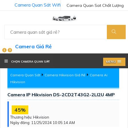
Camera Quan Sát Wifi
Camera Quan Sat Chất Lượng
Camera Giá Rẻ
1
3
MENU
CHỌN CAMERA QUAN SÁT
Camera Quan Sát
Camera Hikvision Giá Rẻ
Camera Ai
Hikvision
Camera IP Hikvision DS-2CD2T43G2-2LI2U 4MP
45%
Thương hiệu:
Hikvision
Ngày đăng:
11/25/2024 10:05:14 AM