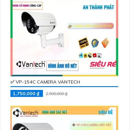
chuyên dụng cho mục đích quan sát đêm, camera có
thể lắp đặt ở các vị trí chống mưa nắng
✅ VP-154C CAMERA VANTECH
1,750,000 ₫
2,500,000 ₫