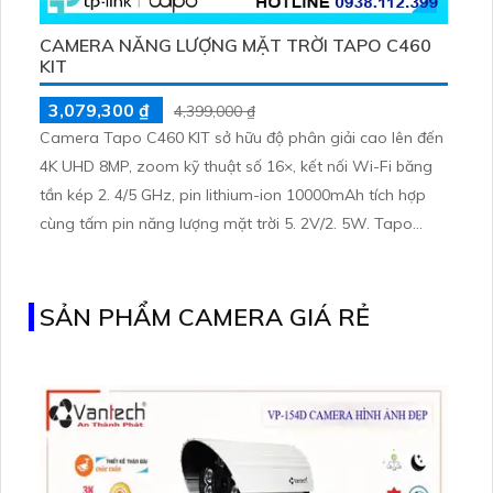
CAMERA NĂNG LƯỢNG MẶT TRỜI TAPO C460
KIT
3,079,300 ₫
4,399,000 ₫
Camera Tapo C460 KIT sở hữu độ phân giải cao lên đến
4K UHD 8MP, zoom kỹ thuật số 16×, kết nối Wi-Fi băng
tần kép 2. 4/5 GHz, pin lithium-ion 10000mAh tích hợp
cùng tấm pin năng lượng mặt trời 5. 2V/2. 5W. Tapo
C460 KIT cũng hỗ trợ quan sát ban đêm màu với cảm
biến Starlight, tầm nhìn lên đến 15 m
SẢN PHẨM CAMERA GIÁ RẺ