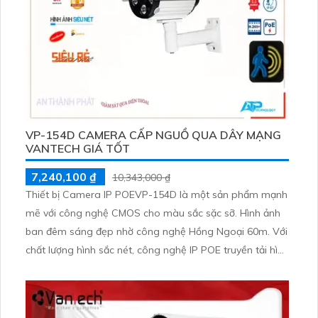
VP-154D CAMERA CẤP NGUỒ QUA DÂY MẠNG
VANTECH GIÁ TỐT
7,240,100 ₫
10,343,000 ₫
Thiết bị Camera IP POEVP-154D là một sản phẩm mạnh
mẽ với công nghệ CMOS cho màu sắc sặc sỡ. Hình ảnh
ban đêm sáng đẹp nhờ công nghệ Hồng Ngoại 60m. Với
chất lượng hình sắc nét, công nghệ IP POE truyền tải hình
ảnh qua mạng cực kỳ ổn định. Đặc biệt, camera này
cung cấp màu sắc sáng đẹp với độ phân giải 5