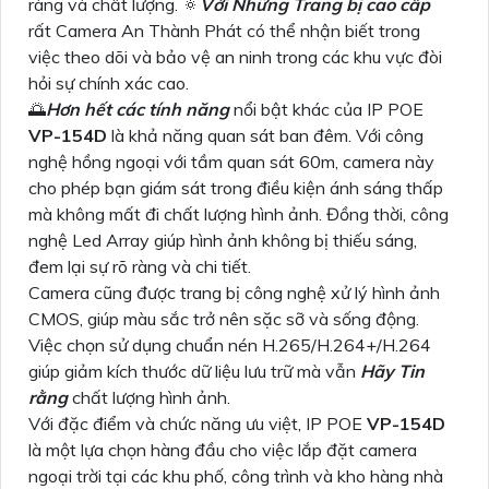
ràng và chất lượng. 🔅
Với Những Trang bị cao cấp
rất Camera An Thành Phát có thể nhận biết trong
việc theo dõi và bảo vệ an ninh trong các khu vực đòi
hỏi sự chính xác cao.
🌅
Hơn hết các tính năng
nổi bật khác của IP POE
VP-154D
là khả năng quan sát ban đêm. Với công
nghệ hồng ngoại với tầm quan sát 60m, camera này
cho phép bạn giám sát trong điều kiện ánh sáng thấp
mà không mất đi chất lượng hình ảnh. Đồng thời, công
nghệ Led Array giúp hình ảnh không bị thiếu sáng,
đem lại sự rõ ràng và chi tiết.
Camera cũng được trang bị công nghệ xử lý hình ảnh
CMOS, giúp màu sắc trở nên sặc sỡ và sống động.
Việc chọn sử dụng chuẩn nén H.265/H.264+/H.264
giúp giảm kích thước dữ liệu lưu trữ mà vẫn
Hãy Tin
rằng
chất lượng hình ảnh.
Với đặc điểm và chức năng ưu việt, IP POE
VP-154D
là một lựa chọn hàng đầu cho việc lắp đặt camera
ngoại trời tại các khu phố, công trình và kho hàng nhà