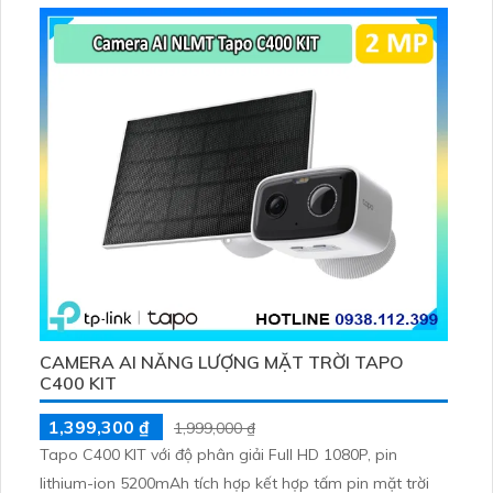
tiện, lưu trữ thẻ microSD tối đa 512 GB
CAMERA AI NĂNG LƯỢNG MẶT TRỜI TAPO
C400 KIT
1,399,300 ₫
1,999,000 ₫
Tapo C400 KIT với độ phân giải Full HD 1080P, pin
lithium-ion 5200mAh tích hợp kết hợp tấm pin mặt trời