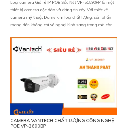
Loại camera Giá rẻ IP POE Sắc Nét VP-51590FP là một
thiết bị camera độc đáo và đáng tin cậy. Với thiết kế
camera mỹ thuật Dome kim loại chất lượng, sản phẩm
mang đến không chỉ vẻ ngoại hình sang trọng mà còn
bền bỉ với thời gian. Với độ phân giải hình ảnh 5.0 MP và
công nghệ Ultra 4k lite, camera này tiết kiệm băng
thông và chi phí cho người dùng
CAMERA VANTECH CHẤT LƯỢNG CÔNG NGHỆ
POE VP-2690BP