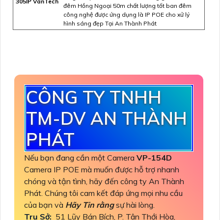
305IP VanTech
đêm Hồng Ngoại 50m chất lượng tốt ban đêm
công nghệ được ứng dụng là IP POE cho xử lý
hình sáng đẹp Tại An Thành Phát
CÔNG TY TNHH
TM-DV AN THÀNH
PHÁT
Nếu bạn đang cần một Camera
VP-154D
Camera IP POE mà muốn được hỗ trợ nhanh
chóng và tận tình, hãy đến công ty An Thành
Phát. Chúng tôi cam kết đáp ứng mọi nhu cầu
của bạn và
Hãy Tin rằng
sự hài lòng.
Trụ Sở:
51 Lũy Bán Bích, P. Tân Thới Hòa,