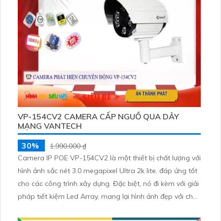
VP-154CV2 CAMERA CẤP NGUỒ QUA DÂY
MẠNG VANTECH
30%
1,990,000 ₫
Camera IP POE VP-154CV2 là một thiết bị chất lượng với
hình ảnh sắc nét 3.0 megapixel Ultra 2k lite, đáp ứng tốt
cho các công trình xây dựng. Đặc biệt, nó đi kèm với giải
pháp tiết kiệm Led Array, mang lại hình ảnh đẹp với chất
lượng ban đêm nhờ hồng ngoại 50m. Được thiết kế