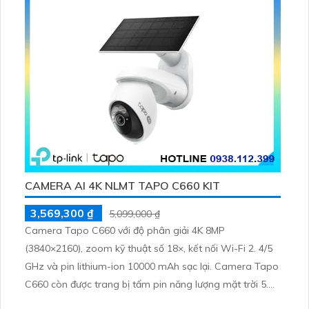
CAMERA AI 4K NLMT TAPO C660 KIT
3,569,300 ₫
5,099,000 ₫
Camera Tapo C660 với độ phân giải 4K 8MP
(3840×2160), zoom kỹ thuật số 18×, kết nối Wi-Fi 2. 4/5
GHz và pin lithium-ion 10000 mAh sạc lại. Camera Tapo
C660 còn được trang bị tấm pin năng lượng mặt trời 5.
2V 2. 5W, tích hợp AI phát hiện người, thú cưng, phương