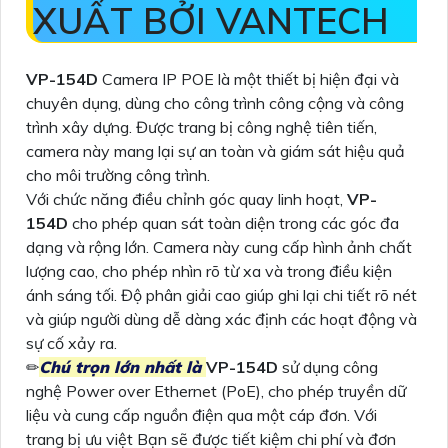
XUẤT BỞI VANTECH
VP-154D
Camera IP POE là một thiết bị hiện đại và
chuyên dụng, dùng cho công trình công cộng và công
trình xây dựng. Được trang bị công nghệ tiên tiến,
camera này mang lại sự an toàn và giám sát hiệu quả
cho môi trường công trình.
Với chức năng điều chỉnh góc quay linh hoạt,
VP-
154D
cho phép quan sát toàn diện trong các góc đa
dạng và rộng lớn. Camera này cung cấp hình ảnh chất
lượng cao, cho phép nhìn rõ từ xa và trong điều kiện
ánh sáng tối. Độ phân giải cao giúp ghi lại chi tiết rõ nét
và giúp người dùng dễ dàng xác định các hoạt động và
sự cố xảy ra.
✏
Chú trọn lớn nhất là
VP-154D
sử dụng công
nghệ Power over Ethernet (PoE), cho phép truyền dữ
liệu và cung cấp nguồn điện qua một cáp đơn. Với
trang bị ưu việt Bạn sẽ được tiết kiệm chi phí và đơn