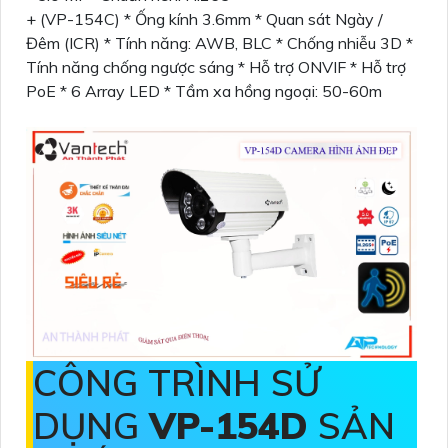
+ (VP-154C) * Ống kính 3.6mm * Quan sát Ngày /
Đêm (ICR) * Tính năng: AWB, BLC * Chống nhiễu 3D *
Tính năng chống ngược sáng * Hỗ trợ ONVIF * Hỗ trợ
PoE * 6 Array LED * Tầm xa hồng ngoại: 50-60m
CÔNG TRÌNH SỬ
DỤNG
VP-154D
SẢN