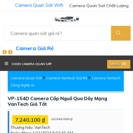
Camera Quan Sát Wifi
Camera Quan Sat Chất Lượng
Camera Giá Rẻ
1
3
MENU
CHỌN CAMERA QUAN SÁT
Camera Quan Sát
Camera Vantech Giá Rẻ
Camera Vantech
Công Nghệ Ai
VP-154D Camera Cấp Nguồ Qua Dây Mạng
VanTech Giá Tốt
7,240,100 ₫
10,343,000 ₫
Thương hiệu:
VanTech