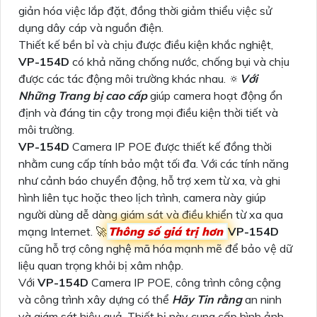
giản hóa việc lắp đặt, đồng thời giảm thiểu việc sử
dụng dây cáp và nguồn điện.
Thiết kế bền bỉ và chịu được điều kiện khắc nghiệt,
VP-154D
có khả năng chống nước, chống bụi và chịu
được các tác động môi trường khác nhau. 🔅
Với
Những Trang bị cao cấp
giúp camera hoạt động ổn
định và đáng tin cậy trong mọi điều kiện thời tiết và
môi trường.
VP-154D
Camera IP POE được thiết kế đồng thời
nhằm cung cấp tính bảo mật tối đa. Với các tính năng
như cảnh báo chuyển động, hỗ trợ xem từ xa, và ghi
hình liên tục hoặc theo lịch trình, camera này giúp
người dùng dễ dàng giám sát và điều khiển từ xa qua
mạng Internet. 🚀
Thông số giá trị hơn
VP-154D
cũng hỗ trợ công nghệ mã hóa mạnh mẽ để bảo vệ dữ
liệu quan trọng khỏi bị xâm nhập.
Với
VP-154D
Camera IP POE, công trình công cộng
và công trình xây dựng có thể
Hãy Tin rằng
an ninh
và giám sát hiệu quả. Thiết bị này cung cấp hình ảnh