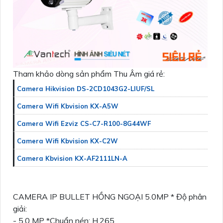
Tham khảo dòng sản phẩm Thu Âm giá rẻ:
Camera Hikvision DS-2CD1043G2-LIUF/SL
Camera Wifi Kbvision KX-A5W
Camera Wifi Ezviz CS-C7-R100-8G44WF
Camera Wifi Kbvision KX-C2W
Camera Kbvision KX-AF2111LN-A
CAMERA IP BULLET HỒNG NGOẠI 5.0MP * Độ phân
giải:
- 5.0 MP *Chuẩn nén: H.265