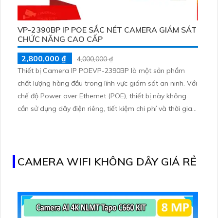
VP-2390BP IP POE SẮC NÉT CAMERA GIÁM SÁT
CHỨC NĂNG CAO CẤP
2,800,000 ₫
4,000,000 ₫
Thiết bị Camera IP POEVP-2390BP là một sản phẩm
chất lượng hàng đầu trong lĩnh vực giám sát an ninh. Với
chế độ Power over Ethernet (POE), thiết bị này không
cần sử dụng dây điện riêng, tiết kiệm chi phí và thời gian
cài đặt. Camera IP POEVP-2390BP có độ phân giải cao,
cho hình ảnh sắc nét và chi tiết. Tính năng hồng ngoại
giúp quan sát trong tối đến 30m
CAMERA WIFI KHÔNG DÂY GIÁ RẺ