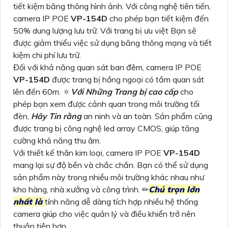
tiết kiệm băng thông hình ảnh. Với công nghệ tiên tiến,
camera IP POE
VP-154D
cho phép bạn tiết kiệm đến
50% dung lượng lưu trữ. Với trang bị ưu việt Bạn sẽ
được giảm thiểu việc sử dụng băng thông mạng và tiết
kiệm chi phí lưu trữ.
Đối với khả năng quan sát ban đêm, camera IP POE
VP-154D
được trang bị hồng ngoại có tầm quan sát
lên đến 60m. 🔅
Với Những Trang bị cao cấp
cho
phép bạn xem được cảnh quan trong môi trường tối
đèn,
Hãy Tin rằng
an ninh và an toàn. Sản phẩm cũng
được trang bị công nghệ led array CMOS, giúp tăng
cường khả năng thu âm.
Với thiết kế thân kim loại, camera IP POE
VP-154D
mang lại sự độ bền và chắc chắn. Bạn có thể sử dụng
sản phẩm này trong nhiều môi trường khác nhau như
kho hàng, nhà xưởng và công trình. ✏
Chú trọn lớn
nhất là
tính năng dễ dàng tích hợp nhiều hệ thống
camera giúp cho việc quản lý và điều khiển trở nên
thuận tiện hơn.