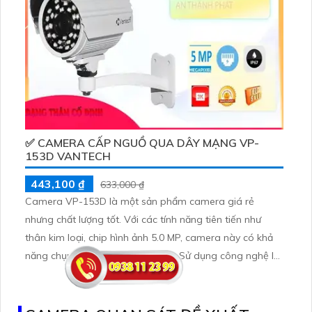
✅ CAMERA CẤP NGUỒ QUA DÂY MẠNG VP-
153D VANTECH
443,100 ₫
633,000 ₫
Camera VP-153D là một sản phẩm camera giá rẻ
nhưng chất lượng tốt. Với các tính năng tiên tiến như
thân kim loại, chip hình ảnh 5.0 MP, camera này có khả
năng chụp hình rõ nét và sắc nét. Sử dụng công nghệ IP
POE, camera VP-153D có khả năng kết nối và quản lý từ
xa