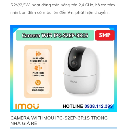
5,2V/2,5W, hoạt động trên băng tần 2,4 GHz, hỗ trợ tầm
nhìn ban đêm có màu lên đến 9m, phát hiện chuyển
động và con người bằng AI, đồng thời lưu trữ dữ liệu qua
thẻ microSD lên đến 512GB
CAMERA WIFI IMOU IPC-S2EP-3R1S TRONG
NHÀ GIÁ RẺ