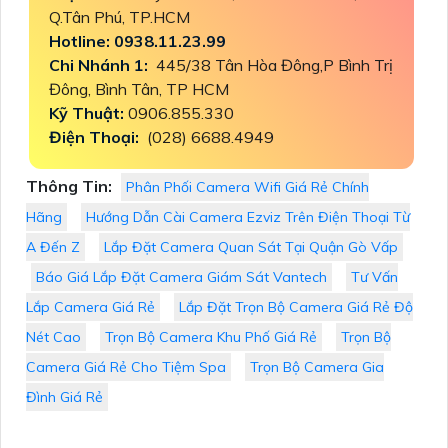
Q.Tân Phú, TP.HCM
Hotline: 0938.11.23.99
Chi Nhánh 1:
445/38 Tân Hòa Đông,P Bình Trị
Đông, Bình Tân, TP HCM
Kỹ Thuật:
0906.855.330
Điện Thoại:
(028) 6688.4949
Thông Tin:
Phân Phối Camera Wifi Giá Rẻ Chính
Hãng
Hướng Dẫn Cài Camera Ezviz Trên Điện Thoại Từ
A Đến Z
Lắp Đặt Camera Quan Sát Tại Quận Gò Vấp
Báo Giá Lắp Đặt Camera Giám Sát Vantech
Tư Vấn
Lắp Camera Giá Rẻ
Lắp Đặt Trọn Bộ Camera Giá Rẻ Độ
Nét Cao
Trọn Bộ Camera Khu Phố Giá Rẻ
Trọn Bộ
Camera Giá Rẻ Cho Tiệm Spa
Trọn Bộ Camera Gia
Đình Giá Rẻ