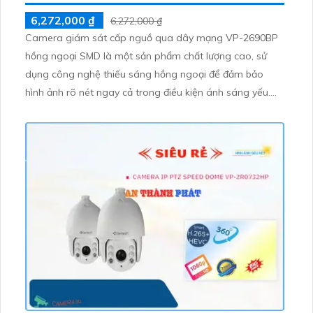
6,272,000 ₫
6,272,000 ₫
Camera giám sát cấp nguồ qua dây mạng VP-2690BP
hồng ngoại SMD là một sản phẩm chất lượng cao, sử
dụng công nghệ thiếu sáng hồng ngoại để đảm bảo
hình ảnh rõ nét ngay cả trong điều kiện ánh sáng yếu.
Với khả năng hồng ngoại 80m, camera VP-2690BP cho
phép quan sát xa hơn trong đêm tối. Camera cũng hỗ
trợ chức năng báo động chuyển động và sử dụng công
nghệ H