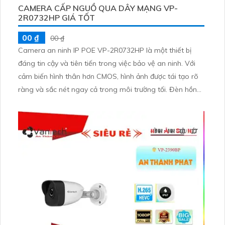
CAMERA CẤP NGUỒ QUA DÂY MẠNG VP-
2R0732HP GIÁ TỐT
00 ₫
00 ₫
Camera an ninh IP POE VP-2R0732HP là một thiết bị
đáng tin cậy và tiên tiến trong việc bảo vệ an ninh. Với
cảm biến hình thân hơn CMOS, hình ảnh được tái tạo rõ
ràng và sắc nét ngay cả trong môi trường tối. Đèn hồng
ngoại công suất 150m giúp quan sát trong khoảng cách
xa hơn. Công nghệ IP POE mới nhất cùng với độ phân
giải 2