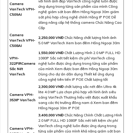
với hình ảnh đẹp VanTech công nghệ luôn được
Camera
ứng dụng trong từng sản phẩm của mình Công
VanTech VPH-
nghệ giám sát ban đêm Hồng Ngoại 30m giám
C509AI
sát phù hơp công nghệ chính Hãng IP POE Dễ
dàng nâng cấp hệ thống camera Chức Năng Cao
Cấp
Camera
2,250,000 VNĐ
Chức Năng chất lượng hình ảnh
VanTech VPH-
5.0 MP VanTech Xem ban đêm Hồng Ngoại 30m
C508AI
1,550,000 VNĐ
Chất Lượng Hình 2.0 MP FULL HD
VPH-
1080P Sắc nét tiết kiệm chi phí VanTech công
322PIRCamera
nghệ luôn được ứng dụng trong từng sản phẩm
Sắc Nét
của mình Xem được ban đêm Hồng Ngoại 30m
VanTech
Dùng cho dự án dân dụng Thiết kế ứng dụng
công nghệ tiên tiến IP POE Chất lượng tốt
2,300,000 VNĐ
chất lượng sắc nét đến Ultra 4k
lite 4.0 MP Lựa chọn phù hợp với hình ảnh siêu
Camera VPH-
sáng VanTech Thương hiệu việt được xuất khẩu
353IP VanTech
sang các thị trường đông nam á Xem ban đêm
Hồng Ngoại 30m IP POE
3,400,000 VNĐ
Chức Năng Chính Chất Lượng Hình
2.0 MP FULL HD 1080P Sắc nét tiết kiệm chi phí
VanTech công nghệ luôn được ứng dụng trong
Camera VPH-
từng sản phẩm của mình khả năng giám sát ban