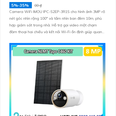
5%-35%
00 ₫
Camera WiFi IMOU IPC-S2EP-3R1S cho hình ảnh 3MP rõ
nét góc nhìn rộng 100° và tầm nhìn ban đêm 10m, phù
hợp giám sát trong nhà. Hỗ trợ gọi video một chạm
đàm thoại hai chiều và kết nối Wi-Fi ổn định giúp quan
sát từ xa. Lưu trữ linh hoạt qua thẻ microSD tối đa
256GB hoặc lưu đám mây dễ lắp đặt cho gia đình và văn
phòng nhỏ.