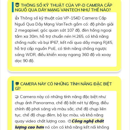
😇 THÔNG SỐ KỸ THUẬT CỦA VP-D CAMERA CẤP
NGUỒ QUA DÂY MẠNG VANTECH NHƯ THẾ NÀO?
👍 Thông số kỹ thuật của VP-154D Camera Cấp
Nguồ Qua Dây Mạng VanTech gồm có: độ phân giải
2 megapixel, góc quan sát 107 độ, đèn hồng ngoại
tầm xa 30m, hỗ trợ chuẩn nén H.265, có khả năng
chống nước và bụi IP67, kết nối qua dây mạng RJ45,
hỗ trợ cấp nguồn PoE, có tính năng chống ngược
sáng WDR, điều khiển xoay ngang 360 độ và xoay
dọc 90 độ.
️💬 CAMERA NÀY CÓ NHỮNG TÍNH NĂNG ĐẶC BIỆT
GÌ?
🤝 Camera này có những tính năng đặc biệt như
chụp ảnh Panorama, chế độ bắt nét tự động, điều
chỉnh độ phơi sáng và màu sắc, chế độ chụp liên
tục, chế độ chụp đêm, bộ lọc màu, và khả năng
quay video chất lượng cao. 🎨
Công nghệ chất
lượng cao hơn
nó còn có khả năng kết nối không