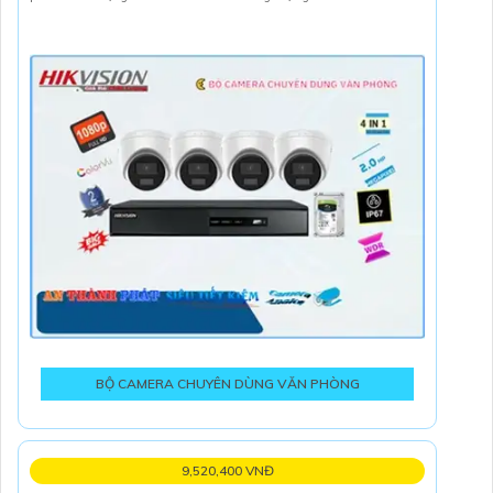
BỘ CAMERA CHUYÊN DÙNG VĂN PHÒNG
9,520,400 VNĐ