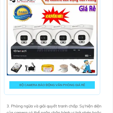
BỘ CAMERA BÁO ĐỘNG VĂN PHÒNG GIÁ RẺ
3. Phòng ngừa và giải quyết tranh chấp: Sự hiện diện
của camera có thể ngăn chặn hành vi trái phép hoặc