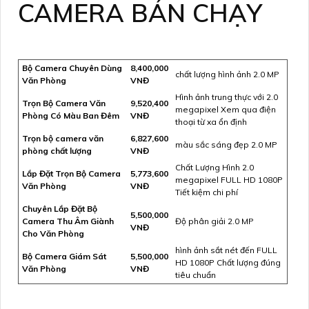
CAMERA BÁN CHẠY
Bộ Camera Chuyên Dùng
8,400,000
chất lượng hình ảnh 2.0 MP
Văn Phòng
VNĐ
Hình ảnh trung thực với 2.0
Trọn Bộ Camera Văn
9,520,400
megapixel Xem qua điện
Phòng Có Màu Ban Đêm
VNĐ
thoại từ xa ổn định
Trọn bộ camera văn
6,827,600
màu sắc sáng đẹp 2.0 MP
phòng chất lượng
VNĐ
Chất Lượng Hình 2.0
Lắp Đặt Trọn Bộ Camera
5,773,600
megapixel FULL HD 1080P
Văn Phòng
VNĐ
Tiết kiệm chi phí
Chuyên Lắp Đặt Bộ
5,500,000
Camera Thu Âm Giành
Độ phân giải 2.0 MP
VNĐ
Cho Văn Phòng
hình ảnh sắt nét đến FULL
Bộ Camera Giám Sát
5,500,000
HD 1080P Chất lượng đúng
Văn Phòng
VNĐ
tiêu chuẩn