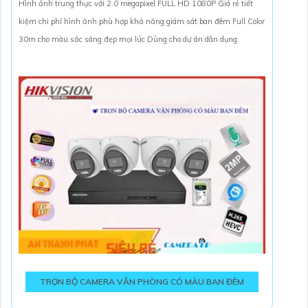
Hình ảnh trung thực với 2.0 megapixel FULL HD 1080P Giá rẻ tiết
kiệm chi phí hình ảnh phù hợp khả năng giám sát ban đêm Full Color
30m cho màu sắc sáng đẹp mọi lúc Dùng cho dự án dân dụng
TRỌN BỘ CAMERA VĂN PHÒNG CÓ MÀU BAN ĐÊM