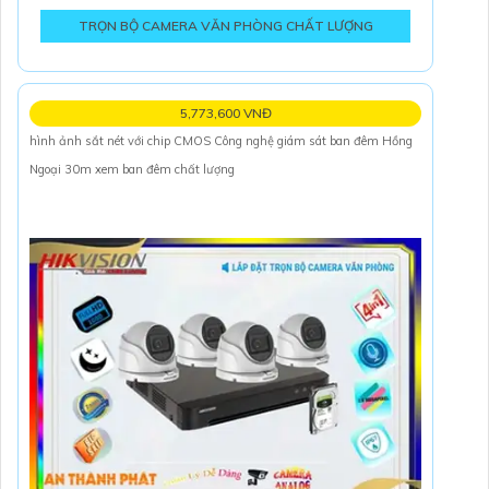
TRỌN BỘ CAMERA VĂN PHÒNG CHẤT LƯỢNG
5,773,600 VNĐ
hình ảnh sắt nét với chip CMOS Công nghệ giám sát ban đêm Hồng
Ngoại 30m xem ban đêm chất lượng