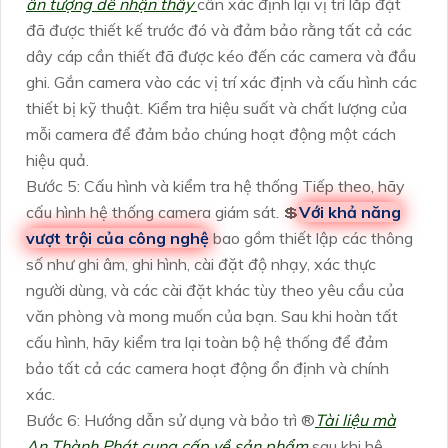
ấn tượng dễ nhận thấy
cần xác định lại vị trí lắp đặt
đã được thiết kế trước đó và đảm bảo rằng tất cả các
dây cáp cần thiết đã được kéo đến các camera và đầu
ghi. Gắn camera vào các vị trí xác định và cấu hình các
thiết bị kỹ thuật. Kiểm tra hiệu suất và chất lượng của
mỗi camera để đảm bảo chúng hoạt động một cách
hiệu quả.
Bước 5: Cấu hình và kiểm tra hệ thống Tiếp theo, hãy
cấu hình hệ thống camera giám sát. 💲
Với khả năng
vượt trội của công nghệ
bao gồm thiết lập các thông
số như ghi âm, ghi hình, cài đặt độ nhạy, xác thực
người dùng, và các cài đặt khác tùy theo yêu cầu của
văn phòng và mong muốn của bạn. Sau khi hoàn tất
cấu hình, hãy kiểm tra lại toàn bộ hệ thống để đảm
bảo tất cả các camera hoạt động ổn định và chính
xác.
Bước 6: Hướng dẫn sử dụng và bảo trì ®️
Tài liệu mà
An Thành Phát cung cấp về sản phẩm
sau khi hệ