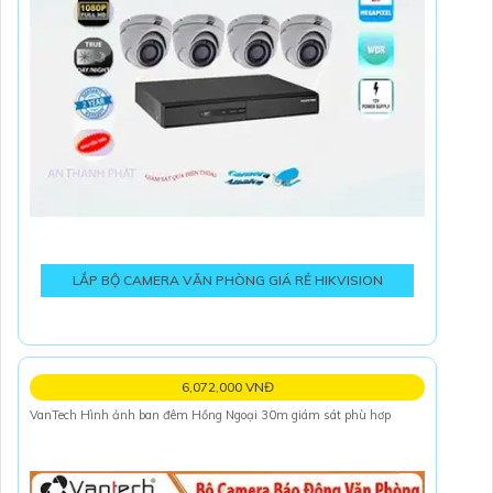
LẮP BỘ CAMERA VĂN PHÒNG GIÁ RẺ HIKVISION
6,072,000 VNĐ
VanTech Hình ảnh ban đêm Hồng Ngoại 30m giám sát phù hơp