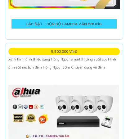
LẮP ĐẶT TRỌN BỘ CAMERA VĂN PHÒNG
5,500,000 VNĐ
xử lý hình ảnh thiếu sáng Hồng Ngoại Smart IR công suất cao Hình
ảnh sắt nét ban đêm Hồng Ngoại 50m Chuyên dụng về đêm