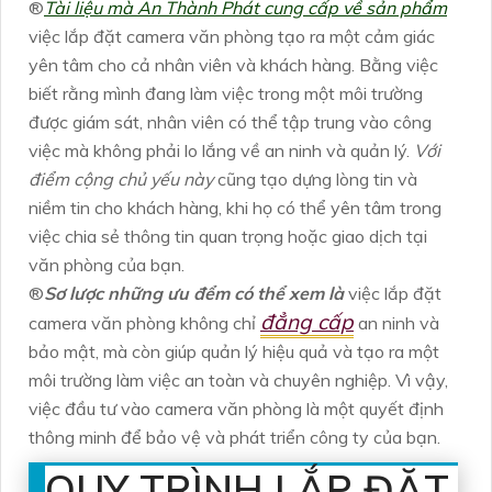
®️
Tài liệu mà An Thành Phát cung cấp về sản phẩm
việc lắp đặt camera văn phòng tạo ra một cảm giác
yên tâm cho cả nhân viên và khách hàng. Bằng việc
biết rằng mình đang làm việc trong một môi trường
được giám sát, nhân viên có thể tập trung vào công
việc mà không phải lo lắng về an ninh và quản lý.
Với
điểm cộng chủ yếu này
cũng tạo dựng lòng tin và
niềm tin cho khách hàng, khi họ có thể yên tâm trong
việc chia sẻ thông tin quan trọng hoặc giao dịch tại
văn phòng của bạn.
®️
Sơ lược những ưu đểm có thể xem là
việc lắp đặt
đẳng cấp
camera văn phòng không chỉ
an ninh và
bảo mật, mà còn giúp quản lý hiệu quả và tạo ra một
môi trường làm việc an toàn và chuyên nghiệp. Vì vậy,
việc đầu tư vào camera văn phòng là một quyết định
thông minh để bảo vệ và phát triển công ty của bạn.
QUY TRÌNH LẮP ĐẶT