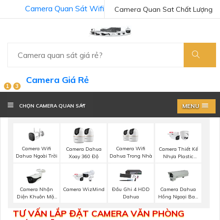
Camera Quan Sát Wifi
Camera Quan Sat Chất Lượng
Camera Giá Rẻ
1
3
MENU
CHỌN CAMERA QUAN SÁT
Camera Wifi
Camera Wifi
Camera Dahua
Camera Thiết Kế
Dahua Ngoài Trời
Dahua Trong Nhà
Xoay 360 Độ
Nhựa Plastic
Dahua
Camera Nhận
Camera WizMind
Đầu Ghi 4 HDD
Camera Dahua
Diện Khuôn Mặt
Dahua
Hồng Ngoại Ban
Dahua
Đêm
TƯ VẤN LẮP ĐẶT CAMERA VĂN PHÒNG