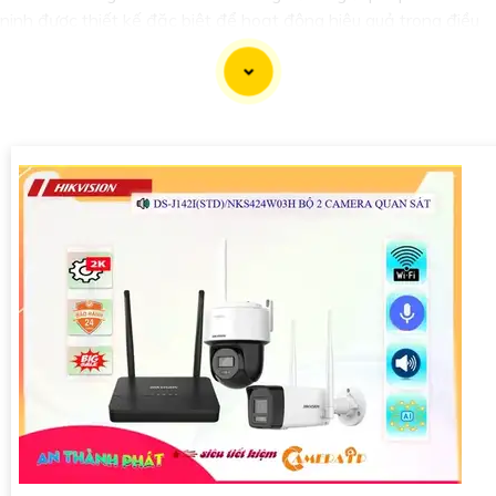
ninh được thiết kế đặc biệt để hoạt động hiệu quả trong điều
kiện ánh sáng yếu. Công nghệ Starlight cho phép camera thu
nhận và xử lý hình ảnh với chất lượng cao ngay cả trong môi
trường thiếu ánh sáng.
Ưu điểm của Camera Starlight Có Màu Ánh Sáng Yếu bao gồm:
«
1:
Chất lượng hình ảnh tốt: Camera có khả năng giữ hình ảnh
sắc nét, màu sắc trung thực ngay cả khi ánh sáng yếu. 🥇
2:
Tính năng phù hợp cho địa điểm thiếu ánh sáng: Đây là lựa
chọn tốt cho các khu vực cần giám sát vào ban đêm hoặc
trong môi trường thiếu ánh sáng.
3:
Công nghệ hỗ trợ: Camera Starlight thường đi kèm với các
công nghệ hỗ trợ khác như hồng ngoại, giúp cải thiện khả năng
quan sát vào ban đêm.
Để tìm hiểu thêm về các sản phẩm Camera Starlight Có Màu
Ánh Sáng Yếu và các công nghệ phù hợp, bạn có thể tham
khảo trực tiếp tại các cửa hàng chuyên về thiết bị an ninh
hoặc trên các trang web uy tín cung cấp các sản phẩm công
nghệ. Chúc bạn tìm được sự lựa chọn phù hợp cho nhu cầu của