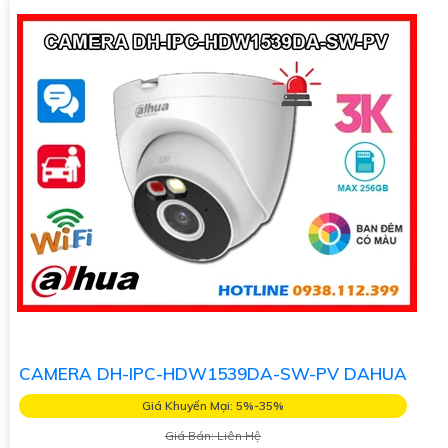
CAMERA DH-IPC-HDW1539DA-SW-PV DAHUA
Giá Khuyến Mại: 5%-35%
Giá Bán: Liên Hệ