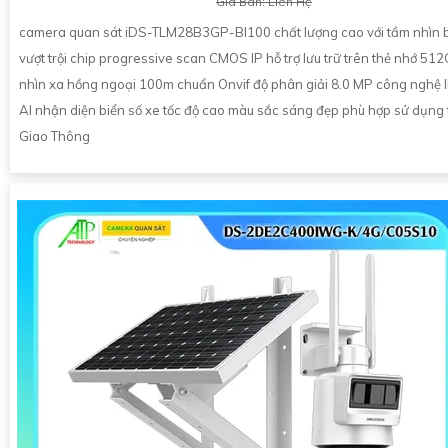
Giá Bán: Liên Hệ
camera quan sát iDS-TLM28B3GP-BI100 chất lượng cao với tầm nhìn
vượt trội chip progressive scan CMOS IP hỗ trợ lưu trữ trên thẻ nhớ 51
nhìn xa hồng ngoại 100m chuẩn Onvif độ phân giải 8.0 MP công nghệ 
AI nhận diện biển số xe tốc độ cao màu sắc sáng đẹp phù hợp sử dụng
Giao Thông