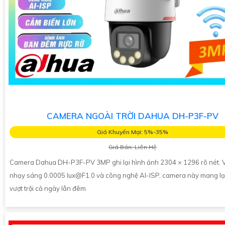
CAMERA NGOÀI TRỜI DAHUA DH-P3F-PV
Giá Khuyến Mại: 5%-35%
Giá Bán: Liên Hệ
Camera Dahua DH-P3F-PV 3MP ghi lại hình ảnh 2304 × 1296 rõ nét. V
nhạy sáng 0.0005 lux@F1.0 và công nghệ AI-ISP, camera này mang lạ
vượt trội cả ngày lẫn đêm