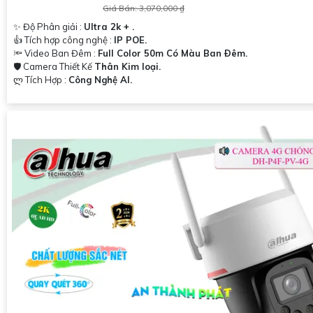
Giá Bán: 3,070,000 ₫
✨ Độ Phân giải :
Ultra 2k + .
👍 Tích hợp công nghệ :
IP POE.
🔦 Video Ban Đêm :
Full Color 50m Có Màu Ban Ðêm.
🛡 Camera Thiết Kế
Thân Kim loại.
️ლ Tích Hợp :
Công Nghệ AI.