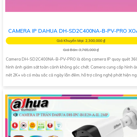
CAMERA IP DAHUA DH-SD2C400NA-B-PV-PRO XO
Giá Khuyến Mại: 2,300,000 ₫
Giá Bán: 3,765,000 ₫
Camera DH-SD2C400NA-B-PV-PRO là dòng camera IP quay quét 360
hình ảnh giám sát toàn cảnh không góc chết. Camera cung cấp hình ả
nét 2K+ và có màu sắc cả ngày lẫn đêm, hỗ trợ công nghệ phát hiện n