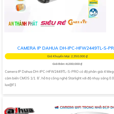
CAMERA IP DAHUA DH-IPC-HFW2449TL-S-P
Giá Khuyến Mại: 2,350,000 ₫
Giá Bán: 4,280,000 ₫
Camera IP Dahua DH-IPC-HFW2449TL-S-PRO có độ phân giải 4 Megap
cảm biến CMOS 1/1. 8”, hỗ trợ công nghệ Starlight với độ nhạy sáng 0.
lux@F1