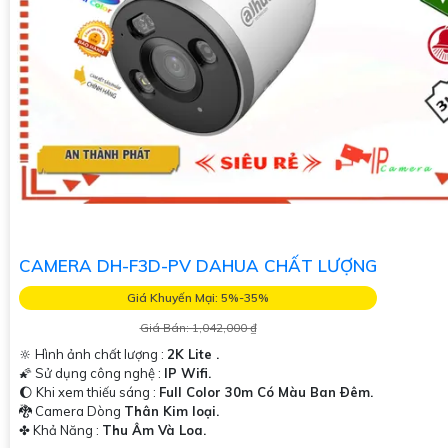
CAMERA DH-F3D-PV DAHUA CHẤT LƯỢNG
Giá Khuyến Mại: 5%-35%
Giá Bán: 1,042,000 ₫
🔆 Hình ảnh chất lượng :
2K Lite .
🌠 Sử dụng công nghệ :
IP Wifi.
🌔 Khi xem thiếu sáng :
Full Color 30m Có Màu Ban Ðêm.
🐉️ Camera Dòng
Thân Kim loại.
️✤ Khả Năng :
Thu Âm Và Loa.