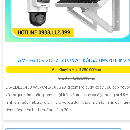
CAMERA DS-2DE2C400IWG-K/4G/C09S20 HIKVI
Giá Khuyến Mại: 5.850.000vnd
Giá Bán: 9.010.000vnd
DS-2DE2C400IWG-K/4G/C09S20 là camera quay xoay 360 cấp nguồn
và sạc pin bằng năng lượng mặt trời, với ống kính có độ phân giải 4.0M
hình ảnh sắc nét, trang bị micro và loa đàm thoại 2 chiều, nhìn có màu
đêm bằng đèn Led khoảng cách 30m