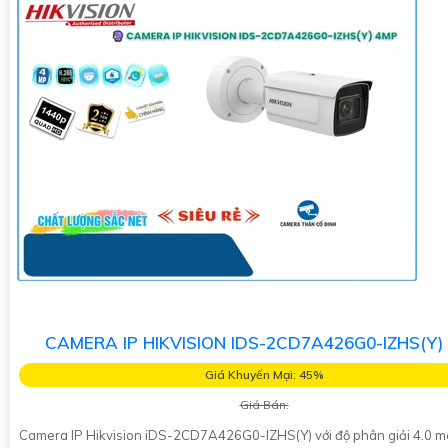
CAMERA IP HIKVISION IDS-2CD7A426G0-IZHS(Y)
Giá Khuyến Mại: 45%
Giá Bán:
Camera IP Hikvision iDS-2CD7A426G0-IZHS(Y) với độ phân giải 4.0 m