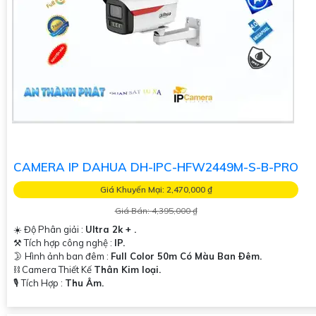
CAMERA IP DAHUA DH-IPC-HFW2449M-S-B-PRO
Giá Khuyến Mại: 2,470,000 ₫
Giá Bán: 4,395,000 ₫
☀️ Độ Phân giải :
Ultra 2k + .
⚒ Tích hợp công nghệ :
IP.
🌛 Hình ảnh ban đêm :
Full Color 50m Có Màu Ban Ðêm.
⛓ Camera Thiết Kế
Thân Kim loại.
️🎙 Tích Hợp :
Thu Âm.