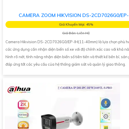
CAMERA ZOOM HIKVISION DS-2CD7026G0/EP-
Giá Khuyến Mại: 45%
Giá Bán: Liên Hệ
Camera Hikvision DS-2CD7026G0/EP-IH(11-40mm) là lựa chọn phù h
các ứng dụng cần nhận diện biển số xe với độ chính xác cao với khả n
hình rõ nét, tính năng nhận diện biển số tiên tiến và thiết kế bền bỉ, s
đáp ứng tốt các yêu cầu của hệ thống giám sát và quản lý giao thông.