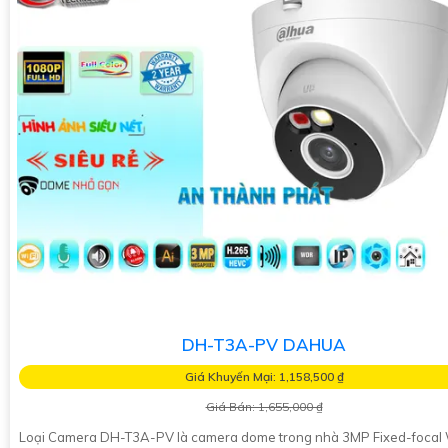
DH-T3A-PV DAHUA
Giá Khuyến Mại: 1,158,500 ₫
Giá Bán: 1,655,000 ₫
Loại Camera DH-T3A-PV là camera dome trong nhà 3MP Fixed-focal 