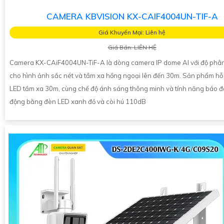
CAMERA KBVISION KX-CAIF4004UN-TIF-A
Giá Khuyến Mại: Liên hệ
Giá Bán: LIÊN HỆ
Camera KX-CAiF4004UN-TiF-A là dòng camera IP dome AI với độ phân
cho hình ảnh sắc nét và tầm xa hồng ngoại lên đến 30m. Sản phẩm hỗ 
LED tầm xa 30m, cùng chế độ ánh sáng thông minh và tính năng báo 
động bằng đèn LED xanh đỏ và còi hú 110dB