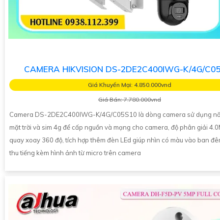
CAMERA HIKVISION DS-2DE2C400IWG-K/4G/C0
Giá Khuyến Mại: 4.850.000vnd
Giá Bán: 7.780.000vnd
Camera DS-2DE2C400IWG-K/4G/C05S10 là dòng camera sử dụng nă
mặt trời và sim 4g để cấp nguồn và mạng cho camera, độ phân giải 4.
quay xoay 360 độ, tích hợp thêm đèn LEd giúp nhìn có màu vào ban đê
thu tiếng kèm hình ảnh từ micro trên camera