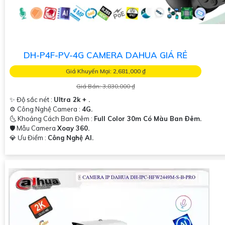
DH-P4F-PV-4G CAMERA DAHUA GIÁ RẺ
Giá Khuyến Mại: 2,681,000 ₫
Giá Bán: 3,830,000 ₫
✨ Độ sắc nét :
Ultra 2k + .
⚙ Công Nghệ Camera :
4G.
🌜 Khoảng Cách Ban Đêm :
Full Color 30m Có Màu Ban Ðêm.
🛡 Mẫu Camera
Xoay 360.
️💎 Ưu Điểm :
Công Nghệ AI.