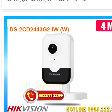
minh hỗ trợ giám sát bảo vệ an ninh ban đêm hiệu quả