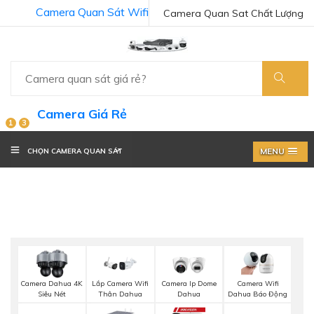
Camera Quan Sát Wifi
Camera Quan Sat Chất Lượng
Camera Giá Rẻ
1
3
MENU
CHỌN CAMERA QUAN SÁT
Camera Dahua 4K
Lắp Camera Wifi
Camera Ip Dome
Camera Wifi
Siêu Nét
Thân Dahua
Dahua
Dahua Báo Động