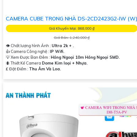
CAMERA CUBE TRONG NHÀ DS-2CD2423G2-IW (W
Giá Khuyến Mại: 868,000 ₫
Giá Bán: 1,240,000 ₫
👁 Chất lượng hình Ảnh :
Ultra 2k + .
👍 Camera Công nghệ :
IP Wifi.
💡 Xem Được Ban Đêm :
Hồng Ngoại 10m Hồng Ngoại SMD.
🐜 Thiết Kế Camera
Dome Kim loại + Nhựa.
️₤ Đặt Điểm :
Thu Âm Và Loa.