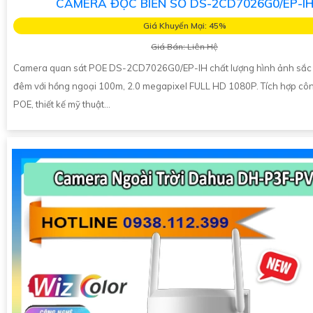
CAMERA ĐỌC BIỂN SỐ DS-2CD7026G0/EP-I
Giá Khuyến Mại: 45%
Giá Bán: Liên Hệ
Camera quan sát POE DS-2CD7026G0/EP-IH chất lượng hình ảnh sắc
đêm với hồng ngoại 100m, 2.0 megapixel FULL HD 1080P. Tích hợp cô
POE, thiết kế mỹ thuật...