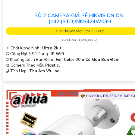
mình!
BỘ 2 CAMERA GIÁ RẺ HIKVISION DS-
J142I(STD)/NKS424W03H
Giá Khuyến Mại: 2,583,000 ₫
Giá Bán: 3,690,000 ₫
🔅 Chất lượng hình :
Ultra 2k + .
®️ Công Nghệ Sử Dụng :
IP Wifi.
❂ Khoảng Cách Ban Đêm :
Full Color 30m Có Màu Ban Ðêm.
🎨 Camera Theo Mẫu
Plastic.
'
️🛃 Tích Hợp :
Thu Âm Và Loa.