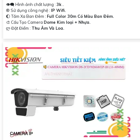
👁️‍🗨 Hình ảnh chất lượng :
3k .
®️ Sử dụng công nghệ :
IP Wifi.
🌔 Tầm Xa Ban Đêm :
Full Color 30m Có Màu Ban Ðêm.
🎨 Cấu Tạo Camera
Dome Kim loại + Nhựa.
️ლ Đặt Điểm :
Thu Âm Và Loa.