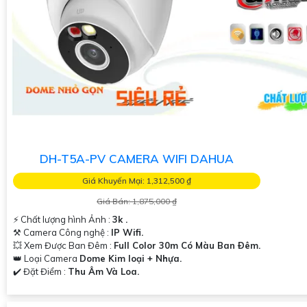
DH-T5A-PV CAMERA WIFI DAHUA
Giá Khuyến Mại: 1,312,500 ₫
Giá Bán: 1,875,000 ₫
️⚡ Chất lượng hình Ảnh :
3k .
⚒ Camera Công nghệ :
IP Wifi.
💥 Xem Được Ban Đêm :
Full Color 30m Có Màu Ban Ðêm.
👑 Loại Camera
Dome Kim loại + Nhựa.
️✔️ Đặt Điểm :
Thu Âm Và Loa.