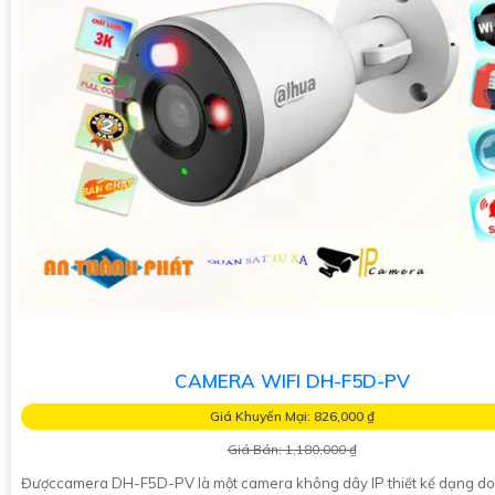
CAMERA WIFI DH-F5D-PV
Giá Khuyến Mại: 826,000 ₫
Giá Bán: 1,180,000 ₫
Đượccamera DH-F5D-PV là một camera không dây IP thiết kế dạng d