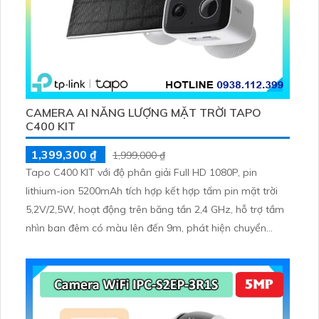
CAMERA AI NĂNG LƯỢNG MẶT TRỜI TAPO
C400 KIT
1,399,300 ₫
1,999,000 ₫
Tapo C400 KIT với độ phân giải Full HD 1080P, pin
lithium-ion 5200mAh tích hợp kết hợp tấm pin mặt trời
5,2V/2,5W, hoạt động trên băng tần 2,4 GHz, hỗ trợ tầm
nhìn ban đêm có màu lên đến 9m, phát hiện chuyển
động và con người bằng AI, đồng thời lưu trữ dữ liệu qua
thẻ microSD lên đến 512GB