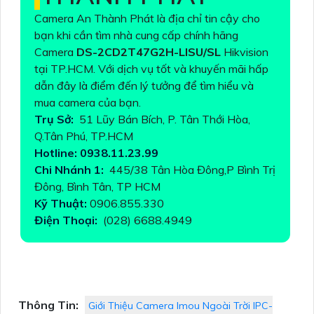
Camera An Thành Phát là địa chỉ tin cậy cho
bạn khi cần tìm nhà cung cấp chính hãng
Camera
DS-2CD2T47G2H-LISU/SL
Hikvision
tại TP.HCM. Với dịch vụ tốt và khuyến mãi hấp
dẫn đây là điểm đến lý tưởng để tìm hiểu và
mua camera của bạn.
Trụ Sở:
51 Lũy Bán Bích, P. Tân Thới Hòa,
Q.Tân Phú, TP.HCM
Hotline: 0938.11.23.99
Chi Nhánh 1:
445/38 Tân Hòa Đông,P Bình Trị
Đông, Bình Tân, TP HCM
Kỹ Thuật:
0906.855.330
Điện Thoại:
(028) 6688.4949
Thông Tin:
Giới Thiệu Camera Imou Ngoài Trời IPC-