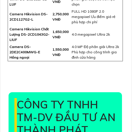
VNĐ
LUF
chọn
FULL HD 1080P 2.0
Camera Hikvision DS-
2,750,000
megapixel Ưu điểm giá rẻ
2CD1127G2-L
VNĐ
phù hợp chi phí
Camera Hikvision Chất
1,650,000
Lượng DS-2CD1043G2-
4.0 megapixel Ultra 2k
VNĐ
LIUF
Camera DS-
4.0 MP Độ phân giải Ultra 2k
1,550,000
2DE2C400MWG-E
Phù hợp cho công trình gia
VNĐ
Hồng ngoại
đình cửa hàng
CÔNG TY TNHH
TM-DV ĐẦU TƯ AN
THÀNH PHÁT