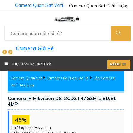
Camera Quan Sát Wifi
Camera Quan Sat Chất Lượng
Camera Giá Rẻ
1
3
MENU
CHỌN CAMERA QUAN SÁT
Camera Quan Sát
Camera Hikvision Giá Rẻ
Lắp Camera
Wifi Hikvision
Camera IP Hikvision DS-2CD2T47G2H-LISU/SL
4MP
45%
Thương hiệu:
Hikvision