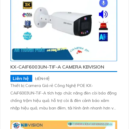
KX-CAIF6003UN-TIF-A CAMERA KBVISION
Liên hệ
LIÊN HỆ
Thiết bị Camera Giá rẻ Công Nghệ POE KX-
CAiF6003UN-TiF-A tích hợp chức năng đèn còi báo động
chống trộm hiệu quả. hỗ trợ còi & đèn cảnh báo xâm
nhập hiệu quả, màu ban đêm, tải hình ảnh nhanh hơn với
công nghệ H.265+/H.265/H