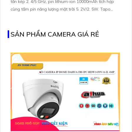
tần kép 2. 4/5 GHz, pin lithium-ion 10000mAh tích hợp
cùng tấm pin năng lượng mặt trời 5. 2V/2. 5W. Tapo
C460 KIT cũng hỗ trợ quan sát ban đêm màu với cảm
biến Starlight, tầm nhìn lên đến 15 m
SẢN PHẨM CAMERA GIÁ RẺ