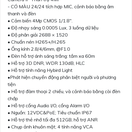
- CÓ MÀU 24/24 tích hợp MIC, cảnh báo bằng âm
thanh và đèn
• Cảm biến 4Mp CMOS 1/1.8".
• Độ nhạy sáng 0.0005 Lux, 3 luồng dữ liệu
• Độ phân giải 2688 × 1520
• Chuẩn nén H265+/H.265
• Ống kính 2.8/4/6mm, @F1.0
• Đèn hỗ trợ ánh sáng trắng: tầm xa 60m
• Hỗ trợ 3D DNR, WDR 130dB, HLC
• Hỗ trợ tính năng Hybird Light
•Phát hiện chuyển động phân biệt người và phương
tiện
• Hỗ trợ đàm thoại 2 chiều, và cảnh báo bằng còi đèn
chớp
• Hỗ trợ cổng Audio I/O, cổng Alarm I/O
• Nguồn: 12VDC&PoE; Tiêu chuẩn IP67
• Hỗ trợ thẻ nhớ tối đa 512GB, hỗ trợ ANR
• Chụp ảnh khuôn mặt; 4 tính năng VCA