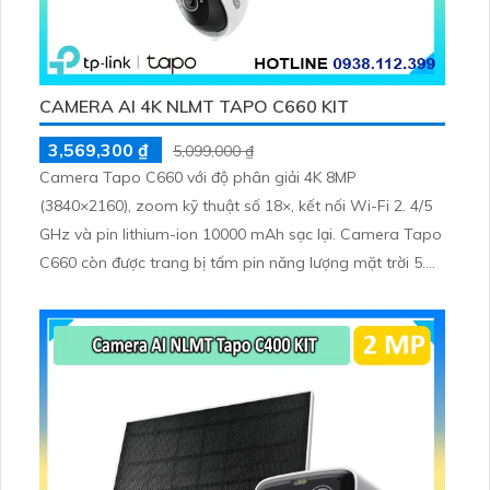
CAMERA AI 4K NLMT TAPO C660 KIT
3,569,300 ₫
5,099,000 ₫
Camera Tapo C660 với độ phân giải 4K 8MP
(3840×2160), zoom kỹ thuật số 18×, kết nối Wi-Fi 2. 4/5
GHz và pin lithium-ion 10000 mAh sạc lại. Camera Tapo
C660 còn được trang bị tấm pin năng lượng mặt trời 5.
2V 2. 5W, tích hợp AI phát hiện người, thú cưng, phương
tiện, lưu trữ thẻ microSD tối đa 512 GB