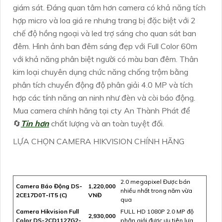
giám sát. Đáng quan tâm hơn camera có khả năng tích
hợp micro và loa giá re nhưng trang bị đặc biệt với 2
chế độ hồng ngoại và led trợ sáng cho quan sát ban
đêm. Hình ảnh ban đêm sáng đẹp với Full Color 60m
với khả năng phân biệt người có màu ban đêm. Thân
kim loại chuyên dụng chức năng chống trộm bằng
phân tích chuyển động độ phân giải 4.0 MP và tích
hợp các tính năng an ninh như đèn và còi báo động.
Mua camera chính hãng tại cty An Thành Phát để
🔄
Tin hơn
chất lượng và an toàn tuyệt đối.
LỰA CHỌN CAMERA HIKVISION CHÍNH HÃNG
2.0 megapixel Được bán
Camera Báo Động DS-
1,220,000
nhiều nhất trong năm vừa
2CE17D0T-IT5 (C)
VNĐ
qua
Camera Hikvision Full
FULL HD 1080P 2.0 MP độ
2,930,000
Color DS-2CD1127G2-
phân giải được ưu tiên lựa