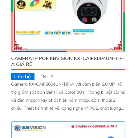
CAMERA IP POE KBVISION KX-CAIF8004UN-TIF-
A GIÁ RẺ
Liên hệ
LIÊN HỆ
Camera KX-CAiF8004UN-TiF-A với cảm biến 8.0 MP, hỗ
trợ giám sát ban đêm Full Color 30m. Trang bị bật còi hú
và đèn nhấp nháy phát hiện xâm nhập, đàm thoại 2
chiều. Thiết kế tinh tế với công nghệ IP POE, chất lượng
không giảm khi sử dụng chức năng Intrusion