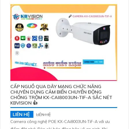
led hoặc hồng ngoại
CẤP NGUỒ QUA DÂY MẠNG CHỨC NĂNG
CHUYÊN DỤNG CẢM BIẾN CHUYỂN ĐỘNG
CHỐNG TRỘM KX-CAI8003UN-TIF-A SẮC NÉT
KBVISION 👍
LIÊN HỆ
LIÊN HỆ
Camera công nghệ POE KX-CAi8003UN-TiF-A với ưu
điểm đột phá: Đèn còi báo động bảo vệ an ninh. Khi