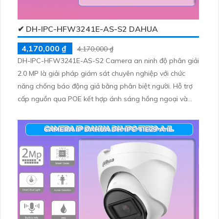
✔ DH-IPC-HFW3241E-AS-S2 DAHUA
4,170,000 ₫
4,170,000 ₫
DH-IPC-HFW3241E-AS-S2 Camera an ninh độ phân giải
2.0 MP là giải pháp giám sát chuyên nghiệp với chức
năng chống báo động giả bằng phân biệt người. Hỗ trợ
cấp nguồn qua POE kết hợp ánh sáng hồng ngoại và
đèn trợ sáng khẳng định hình ảnh rõ nét ngày đêm.