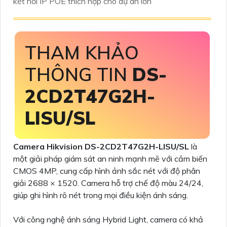
kết nối IP POE thích hợp cho dự án lớn
THAM KHẢO
THÔNG TIN
DS-
2CD2T47G2H-
LISU/SL
Camera Hikvision DS-2CD2T47G2H-LISU/SL
là
một giải pháp giám sát an ninh mạnh mẽ với cảm biến
CMOS 4MP, cung cấp hình ảnh sắc nét với độ phân
giải 2688 × 1520. Camera hỗ trợ chế độ màu 24/24,
giúp ghi hình rõ nét trong mọi điều kiện ánh sáng.
Với công nghệ ánh sáng Hybrid Light, camera có khả