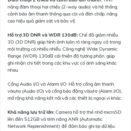
năng đàm thoại hai chiều (2-way audio) và hệ thống
cảnh báo âm thanh thông qua còi và đèn chớp, nâng
cao hiệu quả giám sát và bảo vệ.
Hỗ trợ 3D DNR và WDR 130dB:
Chế độ giảm nhiễu
3D (3D DNR) giúp hình ảnh luôn rõ ràng ngay cả trong
môi trường có nhiều nhiễu. Công nghệ Wide Dynamic
Range (WDR) 130dB cải thiện độ tương phản, giúp
ghi nhận chi tiết trong các khu vực có ánh sáng khác
nhau.
Cổng Audio I/O và Alarm I/O: Hỗ trợ cổng âm thanh
vào/ra (Audio I/O) và cổng báo động vào/ra (Alarm I/O),
mở rộng khả năng kết nối với các thiết bị ngoại vi khác.
Khả năng lưu trữ lớn:
Camera hỗ trợ thẻ nhớ microSD
lên đến 512GB và tính năng ANR (Automatic
Network Replenishment) để đảm bảo ghi lại dữ liệu