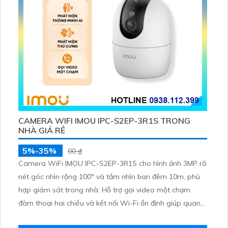
CAMERA WIFI IMOU IPC-S2EP-3R1S TRONG
NHÀ GIÁ RẺ
5%-35%
00 ₫
Camera WiFi IMOU IPC-S2EP-3R1S cho hình ảnh 3MP rõ
nét góc nhìn rộng 100° và tầm nhìn ban đêm 10m, phù
hợp giám sát trong nhà. Hỗ trợ gọi video một chạm
đàm thoại hai chiều và kết nối Wi-Fi ổn định giúp quan
sát từ xa. Lưu trữ linh hoạt qua thẻ microSD tối đa