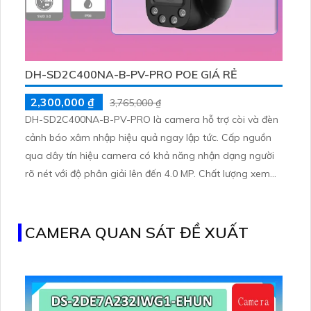
DH-SD2C400NA-B-PV-PRO POE GIÁ RẺ
2,300,000 ₫
3,765,000 ₫
DH-SD2C400NA-B-PV-PRO là camera hỗ trợ còi và đèn
cảnh báo xâm nhập hiệu quả ngay lập tức. Cấp nguồn
qua dây tín hiệu camera có khả năng nhận dạng người
rõ nét với độ phân giải lên đến 4.0 MP. Chất lượng xem
ban đêm tốt nhờ công nghệ đèn trợ sáng thông minh
cho hình ảnh màu sắc như ban ngày
CAMERA QUAN SÁT ĐỀ XUẤT