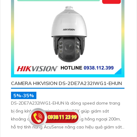
CAMERA HIKVISION DS-2DE7A232IWG1-EHUN
5%-35%
DS-2DE7A232IWG1-EHUN là dòng speed dome trang
bị ống kính quang học lên đến 32X giúp giám sát
khoảng cách xa, nhìn ban đêm bằng hồng ngoại 200m,
hỗ trợ tính năng AcuSense nâng cao hiệu quả giám sát
an ninh, có tốc độ lấy nét cao nhờ công nghệ Self-