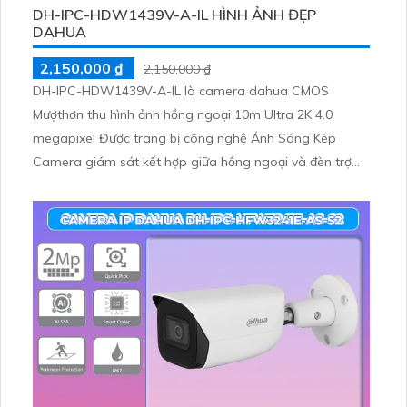
DH-IPC-HDW1439V-A-IL HÌNH ẢNH ĐẸP
DAHUA
2,150,000 ₫
2,150,000 ₫
DH-IPC-HDW1439V-A-IL là camera dahua CMOS
Mượthơn thu hình ảnh hồng ngoại 10m Ultra 2K 4.0
megapixel Được trang bị công nghệ Ánh Sáng Kép
Camera giám sát kết hợp giữa hồng ngoại và đèn trợ
sáng mang đến hình ảnh màu đẹp hơn trong điều kiện
thiếu sáng. H.265+ cho truyền tải nhanh hơn