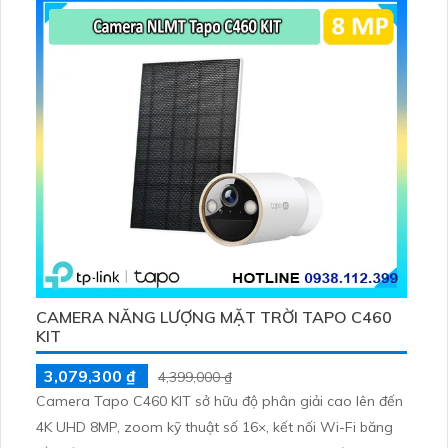
256GB hoặc lưu đám mây dễ lắp đặt cho gia đình và văn
phòng nhỏ.
CAMERA NĂNG LƯỢNG MẶT TRỜI TAPO C460
KIT
3,079,300 ₫
4,399,000 ₫
Camera Tapo C460 KIT sở hữu độ phân giải cao lên đến
4K UHD 8MP, zoom kỹ thuật số 16×, kết nối Wi-Fi băng