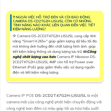
❔ NGOÀI VIỆC HỖ TRỢ ĐÈN VÀ CÒI BÁO ĐỘNG
CAMERA DS-CD2TG2H-LISU/SL CÒN CÓ NHỮNG
TÍNH NĂNG NÀO KHÁC LIÊN QUAN ĐẾN VIỆC TIẾT
KIỆM NĂNG LƯỢNG?
🦅 Camera DS-2CD2T47G2H-LISU/SL cung cấp tính
năng "Smart H.265+" giúp giảm lượng dữ liệu tối đa
mà không ảnh hưởng đến chất lượng hình ảnh, giúp
tiết kiệm băng thông và dung lượng lưu trữ. 📸
Công
nghệ chất lượng cao hơn
Camera IP Hikvision DS-
2CD2T47G2H-LISU/SL 4MP còn hỗ trợ Power over
Ethernet (PoE) giúp giảm thiểu việc sử dụng nguồn
điện và tiết kiệm năng lượng.
Camera IP POE
DS-2CD2T47G2H-LISU/SL
là một
camera mới của công nghệ phát hiện chuyển động với
công nghệ ban đêm có màu giúp tối ưu hóa hiệu suất