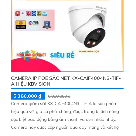
CAMERA IP POE SẮC NÉT KX-CAIF4004N3-TIF-
A HIỆU KBVISION
5,380,000 ₫
6,980,000 ₫
Camera giám sát KX-CAiF4004N3-TiF-A là sản phẩm
hiệu quả với giá cả phải chăng, được trang bị tính năng
đặc biệt báo động bằng âm thanh và đèn nhấp nháy.
Camera này được cấp nguồn qua dây mạng và kết hợp
khả năng giám sát ban đêm thông minh với ánh sáng