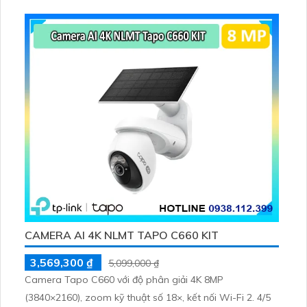
CAMERA AI 4K NLMT TAPO C660 KIT
3,569,300 ₫
5,099,000 ₫
Camera Tapo C660 với độ phân giải 4K 8MP
(3840×2160), zoom kỹ thuật số 18×, kết nối Wi-Fi 2. 4/5