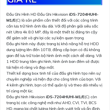
Đầu Ghi Hình HD Đầu Ghi Hikvision
iDS-7204HUHI-
M1/E
(C) là sản phẩm cần thiết đối với các công trình
cần lưu trữ hình ảnh lâu dài. Với độ phân giải siêu sắc
nét Ultra 4k 8.0 MP, đây là một thiết bị đáng tin cậy
để giám sát và ghi lại các sự kiện quan trọng.
Đầu ghi hình này được trang bị khả năng hỗ trợ HDD
dung lượng lên đến 10TB, đẳng cấp bạn có đủ không
gian để lưu trữ toàn bộ hình ảnh một cách dễ dàng. Với
1 HDD trung tâm ghi hình, hình ảnh ban đêm sẽ được
tái hiện rõ ràng và đẹp mắt.
Thiết kế dạng box tinh tế của đầu ghi hình tạo nên sự
chuyên nghiệp và hiện đại cho công trình của bạn. Với
4 kênh ghi hình, bạn có thể quản lý và theo dõi nhiều vị
trí cùng một lúc.
Đầu ghi hình Hikvision
iDS-7204HUHI-M1/E
(C) còn
trang bị các công nghệ mới như AHD, CVI, TVI, BCS
HD, mang lại chất lượng hình ảnh vượt trội và ổn định.