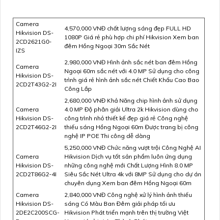
Camera
4,570,000 VNĐ chất lượng sáng đẹp FULL HD
Hikvision DS-
1080P Giá rẻ phù hợp chi phí Hikvision Xem ban
2CD2621G0-
đêm Hồng Ngoại 30m Sắc Nét
IZS
2,980,000 VNĐ Hình ảnh sắc nét ban đêm Hồng
Camera
Ngoại 60m sắc nét với 4.0 MP Sử dụng cho công
Hikvision DS-
trình giá rẻ hình ảnh sắc nét Chiết Khấu Cao Bao
2CD2T43G2-2I
Công Lắp
2,680,000 VNĐ Khả Năng chip hình ảnh sử dụng
Camera
4.0 MP Độ phân giải Ultra 2k Hikvision dùng cho
Hikvision DS-
công trình nhỏ thiết kế đẹp giá rẻ Công nghệ
2CD2T46G2-2I
thiếu sáng Hồng Ngoại 60m Được trang bị công
nghệ IP POE Thi công dễ dàng
5,250,000 VNĐ Chức năng vượt trội Công Nghệ AI
Camera
Hikvision Dịch vụ tốt sản phẩm luôn ứng dụng
Hikvision DS-
những công nghệ mới Chất Lượng Hình 8.0 MP
2CD2T86G2-4I
Siêu Sắc Nét Ultra 4k với 8MP Sử dụng cho dự án
chuyên dụng Xem ban đêm Hồng Ngoại 60m
Camera
2,840,000 VNĐ Công nghệ xử lý hình ảnh thiếu
Hikvision DS-
sáng Có Màu Ban Đêm giải pháp tối ưu
2DE2C200SCG-
Hikvision Phát triển mạnh trên thị trường Việt