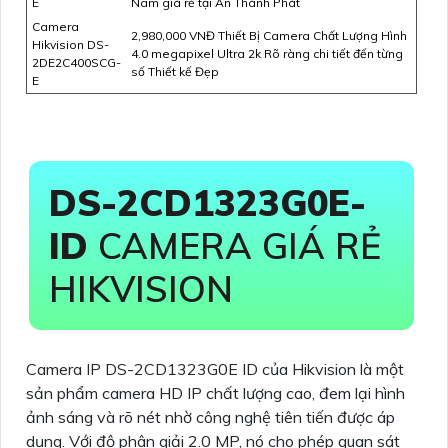
E
Nam giá rẻ tại An Thành Phát
Camera
2,980,000 VNĐ Thiết Bị Camera Chất Lượng Hình
Hikvision DS-
4.0 megapixel Ultra 2k Rõ ràng chi tiết đến từng
2DE2C400SCG-
số Thiết kế Đẹp
E
DS-2CD1323G0E-
ID
CAMERA GIÁ RẺ
HIKVISION
Camera IP DS-2CD1323G0E ID của Hikvision là một
sản phẩm camera HD IP chất lượng cao, đem lại hình
ảnh sáng và rõ nét nhờ công nghệ tiên tiến được áp
dụng. Với độ phân giải 2.0 MP, nó cho phép quan sát