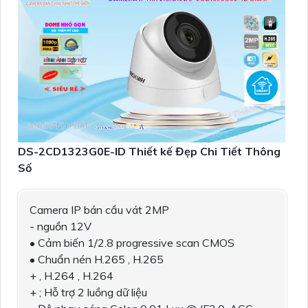
DS-2CD1323G0E-ID Thiết kế Đẹp Chi Tiết Thông
Số
Camera IP bán cầu vát 2MP
- nguồn 12V
• Cảm biến 1/2.8 progressive scan CMOS
• Chuẩn nén H.265 , H.265
+ , H.264 , H.264
+ ; Hỗ trợ 2 luồng dữ liệu