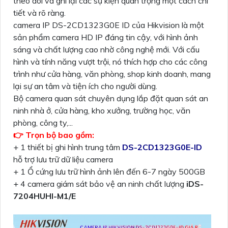
theo dõi và ghi lại các sự kiện quan trọng một cách chi
tiết và rõ ràng.
camera IP DS-2CD1323G0E ID của Hikvision là một
sản phẩm camera HD IP đáng tin cậy, với hình ảnh
sáng và chất lượng cao nhờ công nghệ mới. Với cấu
hình và tính năng vượt trội, nó thích hợp cho các công
trình như cửa hàng, văn phòng, shop kinh doanh, mang
lại sự an tâm và tiện ích cho người dùng.
Bộ camera quan sát chuyên dụng lắp đặt quan sát an
ninh nhà ở, cửa hàng, kho xưởng, trường học, văn
phòng, công ty,...
👉 Trọn bộ bao gồm:
+ 1 thiết bị ghi hình trung tâm
DS-2CD1323G0E-ID
hỗ trợ lưu trữ dữ liệu camera
+ 1 Ổ cứng lưu trữ hình ảnh lên đến 6-7 ngày 500GB
+ 4 camera giám sát bảo vệ an ninh chất lượng
iDS-
7204HUHI-M1/E