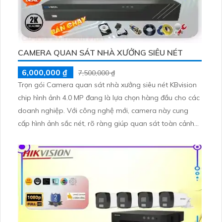
CAMERA QUAN SÁT NHÀ XƯỞNG SIÊU NÉT
6,000,000 ₫
7,500,000 ₫
Trọn gói Camera quan sát nhà xưởng siêu nét KBvision
chip hình ảnh 4.0 MP đang là lựa chọn hàng đầu cho các
doanh nghiệp. Với công nghệ mới, camera này cung
cấp hình ảnh sắc nét, rõ ràng giúp quan sát toàn cảnh
nhà xưởng một cách chính xác. Dịch vụ tốt được cung
cấp bởi công ty, tự tin hệ thống camera hoạt động liên
tục và ổn định