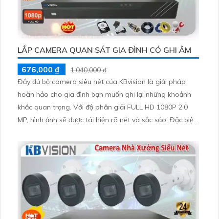
LẮP CAMERA QUAN SÁT GIA ĐÌNH CÓ GHI ÂM
676,000 ₫
1,040,000 ₫
Đầy đủ bộ camera siêu nét của KBvision là giải pháp
hoàn hảo cho gia đình bạn muốn ghi lại những khoảnh
khắc quan trọng. Với độ phân giải FULL HD 1080P 2.0
MP, hình ảnh sẽ được tái hiện rõ nét và sắc sảo. Đặc biệt,
bộ camera này kết hợp công nghệ sáng chi tiết, cho
phép bạn quan sát chi tiết ngay cả trong điều kiện ánh
sáng yếu