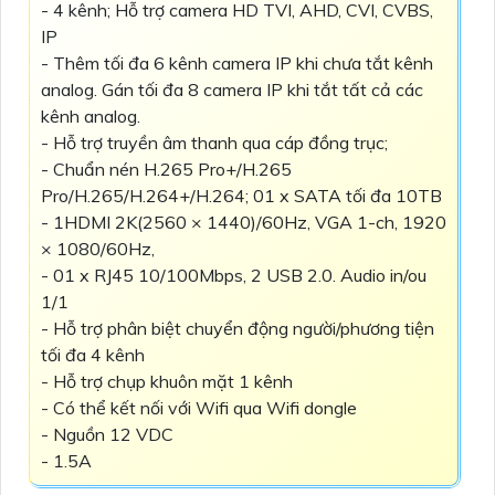
- 4 kênh; Hỗ trợ camera HD TVI, AHD, CVI, CVBS,
IP
- Thêm tối đa 6 kênh camera IP khi chưa tắt kênh
analog. Gán tối đa 8 camera IP khi tắt tất cả các
kênh analog.
- Hỗ trợ truyền âm thanh qua cáp đồng trục;
- Chuẩn nén H.265 Pro+/H.265
Pro/H.265/H.264+/H.264; 01 x SATA tối đa 10TB
- 1HDMI 2K(2560 × 1440)/60Hz, VGA 1-ch, 1920
× 1080/60Hz,
- 01 x RJ45 10/100Mbps, 2 USB 2.0. Audio in/ou
1/1
- Hỗ trợ phân biệt chuyển động người/phương tiện
tối đa 4 kênh
- Hỗ trợ chụp khuôn mặt 1 kênh
- Có thể kết nối với Wifi qua Wifi dongle
- Nguồn 12 VDC
- 1.5A