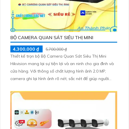
BỘ CAMERA QUAN SÁT SIÊU THỊ MINI
4,300,000 ₫
5,700,000 ₫
Thiết kế trọn bộ Bộ Camera Quan Sát Siêu Thị Mini
Hikvision mang lại sự tiện lợi và an ninh cho gia đình và
cửa hàng. Với thông số chất lượng hình ảnh 2.0 MP,
camera ghi lại hình ảnh rõ nét, sắc nét để giúp người
dùng quan sát mọi hoạt động một cách chi tiết. Hình
ảnh sáng đẹp, sắc nét ngay cả trong tình trạng ánh
sáng yếu, giúp không bỏ lỡ bất kỳ chi tiết nào