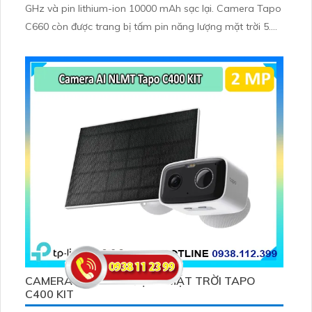
GHz và pin lithium-ion 10000 mAh sạc lại. Camera Tapo
C660 còn được trang bị tấm pin năng lượng mặt trời 5.
2V 2. 5W, tích hợp AI phát hiện người, thú cưng, phương
tiện, lưu trữ thẻ microSD tối đa 512 GB
CAMERA AI NĂNG LƯỢNG MẶT TRỜI TAPO
C400 KIT