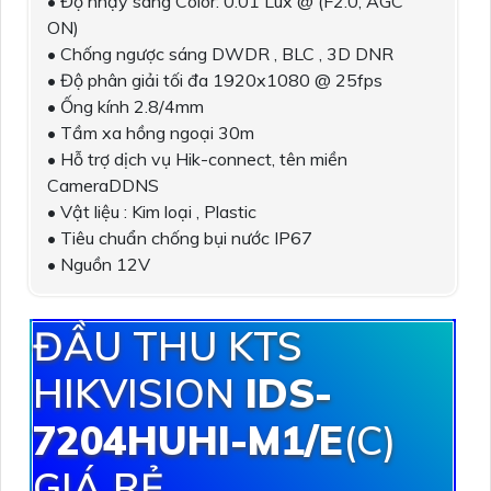
• Độ nhạy sáng Color: 0.01 Lux @ (F2.0, AGC
ON)
• Chống ngược sáng DWDR , BLC , 3D DNR
• Độ phân giải tối đa 1920x1080 @ 25fps
• Ống kính 2.8/4mm
• Tầm xa hồng ngoại 30m
• Hỗ trợ dịch vụ Hik-connect, tên miền
CameraDDNS
• Vật liệu : Kim loại , Plastic
• Tiêu chuẩn chống bụi nước IP67
• Nguồn 12V
ĐẦU THU KTS
HIKVISION
IDS-
7204HUHI-M1/E
(C)
GIÁ RẺ