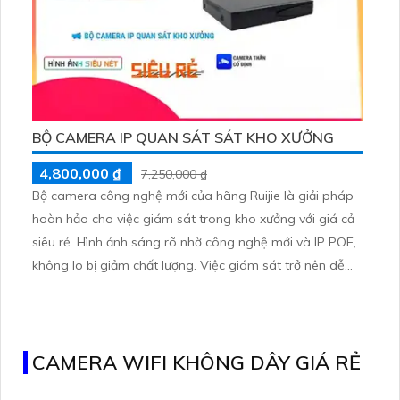
BỘ CAMERA IP QUAN SÁT SÁT KHO XƯỞNG
4,800,000 ₫
7,250,000 ₫
Bộ camera công nghệ mới của hãng Ruijie là giải pháp
hoàn hảo cho việc giám sát trong kho xưởng với giá cả
siêu rẻ. Hình ảnh sáng rõ nhờ công nghệ mới và IP POE,
không lo bị giảm chất lượng. Việc giám sát trở nên dễ
dàng hơn khi bạn có thể xem từ xa qua điện thoại di
động mọi lúc mọi nơi. Độ tin cậy và hiệu suất của bộ
camera này cao, mang lại sự an tâm cho người sử dụng
CAMERA WIFI KHÔNG DÂY GIÁ RẺ