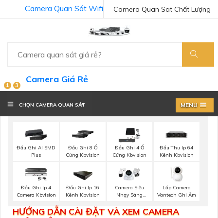
Camera Quan Sát Wifi
Camera Quan Sat Chất Lượng
Camera Giá Rẻ
1
3
MENU
CHỌN CAMERA QUAN SÁT
Đầu Ghi AI SMD
Đầu Ghi 8 Ổ
Đầu Ghi 4 Ổ
Đầu Thu Ip 64
Plus
Cứng Kbvision
Cứng Kbvision
Kênh Kbvision
Lắp Camera
Đầu Ghi Ip 4
Đầu Ghi Ip 16
Camera Siêu
Vantech Ghi Âm
Camera Kbvision
Kênh Kbvision
Nhạy Sáng
Dahua
HƯỚNG DẪN CÀI ĐẶT VÀ XEM CAMERA