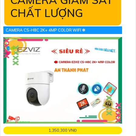
CHẤT LƯỢNG
CAMERA CS-H8C 2K+ 4MP COLOR WIFI ✲
1,350,300 VNĐ