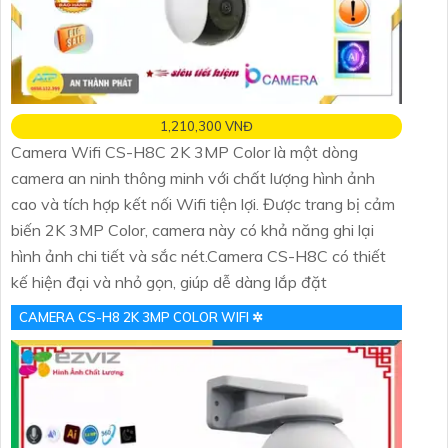
1,210,300 VNĐ
Camera Wifi CS-H8C 2K 3MP Color là một dòng
camera an ninh thông minh với chất lượng hình ảnh
cao và tích hợp kết nối Wifi tiện lợi. Được trang bị cảm
biến 2K 3MP Color, camera này có khả năng ghi lại
hình ảnh chi tiết và sắc nét.Camera CS-H8C có thiết
kế hiện đại và nhỏ gọn, giúp dễ dàng lắp đặt
CAMERA CS-H8 2K 3MP COLOR WIFI ✲