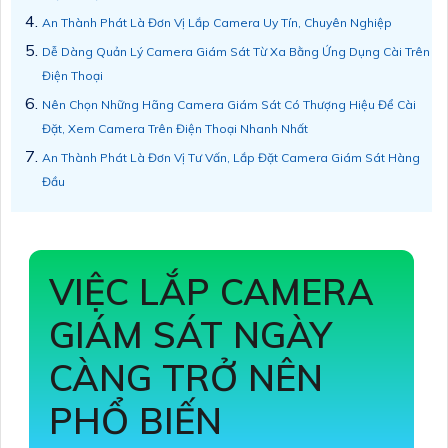
An Thành Phát Là Đơn Vị Lắp Camera Uy Tín, Chuyên Nghiệp
Dễ Dàng Quản Lý Camera Giám Sát Từ Xa Bằng Ứng Dụng Cài Trên
Điện Thoại
Nên Chọn Những Hãng Camera Giám Sát Có Thượng Hiệu Để Cài
Đặt, Xem Camera Trên Điện Thoại Nhanh Nhất
An Thành Phát Là Đơn Vị Tư Vấn, Lắp Đặt Camera Giám Sát Hàng
Đầu
VIỆC LẮP CAMERA
GIÁM SÁT NGÀY
CÀNG TRỞ NÊN
PHỔ BIẾN