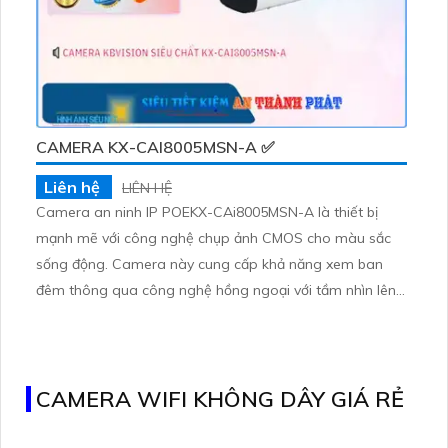
CAMERA KX-CAI8005MSN-A ✅
Liên hệ
LIÊN HỆ
Camera an ninh IP POEKX-CAi8005MSN-A là thiết bị
mạnh mẽ với công nghệ chụp ảnh CMOS cho màu sắc
sống động. Camera này cung cấp khả năng xem ban
đêm thông qua công nghệ hồng ngoại với tầm nhìn lên
đến 60m. Hình ảnh được ghi lại bằng công nghệ IP POE,
mang lại chất lượng hình ảnh sắc nét. Đặc biệt, camera
này tích hợp công nghệ hình ảnh sắc nét với độ phân giải
8
CAMERA WIFI KHÔNG DÂY GIÁ RẺ