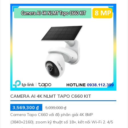
CAMERA AI 4K NLMT TAPO C660 KIT
3,569,300 ₫
5,099,000 ₫
Camera Tapo C660 với độ phân giải 4K 8MP
(3840×2160), zoom kỹ thuật số 18×, kết nối Wi-Fi 2. 4/5