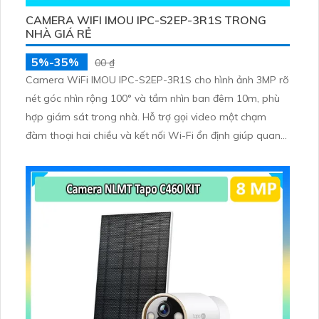
CAMERA WIFI IMOU IPC-S2EP-3R1S TRONG
NHÀ GIÁ RẺ
5%-35%
00 ₫
Camera WiFi IMOU IPC-S2EP-3R1S cho hình ảnh 3MP rõ
nét góc nhìn rộng 100° và tầm nhìn ban đêm 10m, phù
hợp giám sát trong nhà. Hỗ trợ gọi video một chạm
đàm thoại hai chiều và kết nối Wi-Fi ổn định giúp quan
sát từ xa. Lưu trữ linh hoạt qua thẻ microSD tối đa
256GB hoặc lưu đám mây dễ lắp đặt cho gia đình và văn
phòng nhỏ.