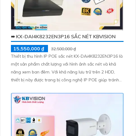
➠ KX-DAI4K8232EN3P16 SẮC NÉT KBVISION
15,550,000 ₫
32,500,000 ₫
Thiết bị thu hình IP POE sắc nét KX-DAi4K8232EN3P16 là
một sản phẩm chất lượng với hình ảnh sắc nét và khả
năng xem ban đêm. Với khả năng lưu trữ trên 2 HDD,
thiết bị này được trang bị công nghệ IP POE giúp tránh
giảm chất lượng. ONVIF cũng là một ưu điểm tiêu biểu,
cùng với thiết kế nhỏ gọn đẹp mắt