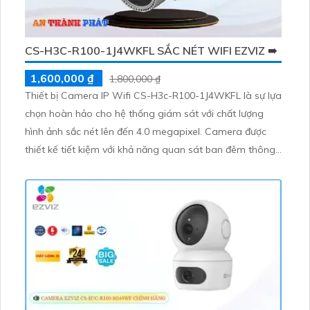
CS-H3C-R100-1J4WKFL SẮC NÉT WIFI EZVIZ ➠
1,600,000 ₫
1,800,000 ₫
Thiết bị Camera IP Wifi CS-H3c-R100-1J4WKFL là sự lựa
chọn hoàn hảo cho hệ thống giám sát với chất lượng
hình ảnh sắc nét lên đến 4.0 megapixel. Camera được
thiết kế tiết kiệm với khả năng quan sát ban đêm thông
qua công nghệ hồng ngoại có tầm xa 30m. Sản phẩm
được trang bị công nghệ IP Wifi tiên tiến, không giảm
chất lượng dù kết nối không dây