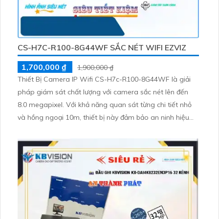
CS-H7C-R100-8G44WF SẮC NÉT WIFI EZVIZ
1,700,000 ₫
1,900,000 ₫
Thiết Bị Camera IP Wifi CS-H7c-R100-8G44WF là giải
pháp giám sát chất lượng với camera sắc nét lên đến
8.0 megapixel. Với khả năng quan sát từng chi tiết nhỏ
và hồng ngoại 10m, thiết bị này đảm bảo an ninh hiệu
quả cả ngày lẫn đêm. Sản phẩm được trang bị công
nghệ IP Wifi tiên tiến, không giảm chất lượng hình ảnh