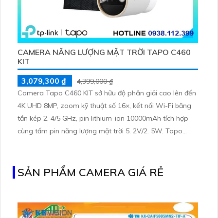
CAMERA NĂNG LƯỢNG MẶT TRỜI TAPO C460
KIT
3,079,300 ₫
4,399,000 ₫
Camera Tapo C460 KIT sở hữu độ phân giải cao lên đến
4K UHD 8MP, zoom kỹ thuật số 16×, kết nối Wi-Fi băng
tần kép 2. 4/5 GHz, pin lithium-ion 10000mAh tích hợp
cùng tấm pin năng lượng mặt trời 5. 2V/2. 5W. Tapo
C460 KIT cũng hỗ trợ quan sát ban đêm màu với cảm
biến Starlight, tầm nhìn lên đến 15 m
SẢN PHẨM CAMERA GIÁ RẺ