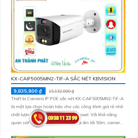
KX-CAIF5005MN2-TIF-A SẮC NÉT KBVISION
9,835,800 ₫
15,132,000 ₫
Thiết bị Camera IP POE sắc nét KX-CAiF5005MN2-TiF-A
là một lựa chọn hoàn hảo cho các công trình giá rẻ nhờ
chất lượng hình ảnh đến 5.0 megapixel. Với khả năng
quan sát ban đêm qua hồng ngoại lên tới 50m, camera
này mang đến sự an ninh toàn diện. Thiết bị được trang