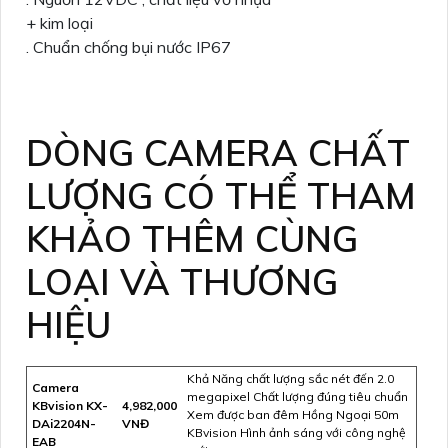
+ kim loại
. Chuẩn chống bụi nước IP67
DÒNG CAMERA CHẤT
LƯỢNG CÓ THỂ THAM
KHẢO THÊM CÙNG
LOẠI VÀ THƯƠNG
HIỆU
Khả Năng chất lượng sắc nét đến 2.0
Camera
megapixel Chất lượng đúng tiêu chuẩn
KBvision KX-
4,982,000
Xem được ban đêm Hồng Ngoại 50m
DAi2204N-
VNĐ
KBvision Hình ảnh sáng với công nghệ
EAB