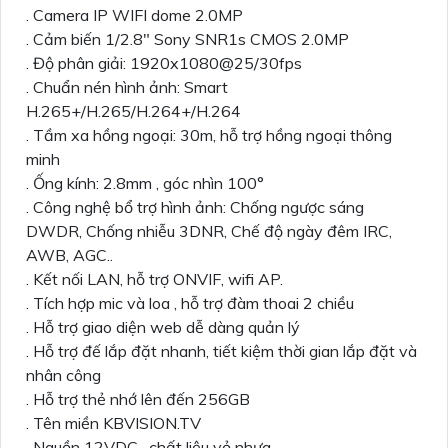
. Camera IP WIFI dome 2.0MP
. Cảm biến 1/2.8" Sony SNR1s CMOS 2.0MP
. Độ phân giải: 1920x1080@25/30fps
. Chuẩn nén hình ảnh: Smart
H.265+/H.265/H.264+/H.264
. Tầm xa hồng ngoại: 30m, hỗ trợ hồng ngoại thông
minh
. Ống kính: 2.8mm , góc nhìn 100°
. Công nghệ bổ trợ hình ảnh: Chống ngược sáng
DWDR, Chống nhiễu 3DNR, Chế độ ngày đêm IRC,
AWB, AGC..
. Kết nối LAN, hỗ trợ ONVIF, wifi AP.
. Tích hợp mic và loa , hỗ trợ đàm thoai 2 chiều
. Hỗ trợ giao diện web dễ dàng quản lý
. Hỗ trợ đế lắp đặt nhanh, tiết kiệm thời gian lắp đặt và
nhân công
. Hỗ trợ thẻ nhớ lên đến 256GB
. Tên miền KBVISION.TV
. Nguồn 12VDC , chất liệu vỏ nhựa