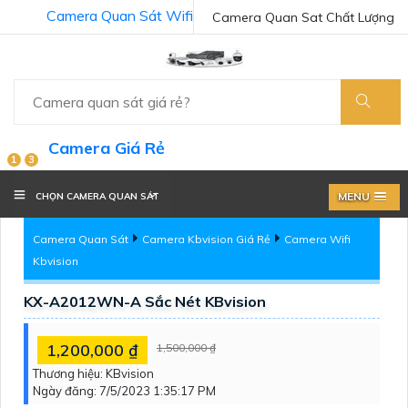
Camera Quan Sát Wifi
Camera Quan Sat Chất Lượng
Camera Giá Rẻ
1
3
MENU
CHỌN CAMERA QUAN SÁT
Camera Quan Sát
Camera Kbvision Giá Rẻ
Camera Wifi
Kbvision
KX-A2012WN-A Sắc Nét KBvision
1,200,000 ₫
1,500,000 ₫
Thương hiệu:
KBvision
Ngày đăng:
7/5/2023 1:35:17 PM