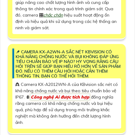
giúp nâng cao chất lượng hình ảnh và cung cấp
thông tin chính xác trong quá trình giám sát. Qua
đó, camera 🎛
chắc chắn
hiệu suất hoạt động ổn
định và hiệu quả khi sử dụng trong các hệ thống an
ninh và giám sát.
📌 CAMERA KX-A2WN-A SẮC NÉT KBVISION CÓ
KHẢ NĂNG CHỐNG NƯỚC VÀ BỤI KHÔNG ĐÁP ỨNG
TIÊU CHUẨN BẢO VỆ IP NÀO? HY VỌNG RẰNG CÂU
HỎI TRÊN SẼ GIÚP BẠN HIỂU RÕ HƠN VỀ SẢN PHẨM
ĐÓ. NẾU CÓ THÊM CÂU HỎI HOẶC CẦN THÊM
THÔNG TIN, BẠN CÓ THỂ HỎI THÊM.
👸 Camera KX-A2012WN-A của KBvision sắc nét có
khả năng chống nước và bụi theo tiêu chuẩn bảo vệ
IP67. 🐜
Công nghệ Ai được tích hợp
đồng nghĩa
rằng camera có khả năng chống nước và bụi hiệu
quả, phù hợp để sử dụng trong môi trường khắc
nghiệt mà không ảnh hưởng đến chất lượng hình
ảnh.