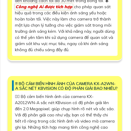
đến khoảng cách tối đa 30 mét trong bóng tối. 🐜
Công nghệ Ai được tích hợp
cho phép quan sát
hiệu quả trong các điều kiện ánh sáng yếu hoặc
hoàn toàn tối. Việc này làm cho camera trở thành
một lựa chọn lý tưởng cho việc giám sát trong môi
trường ánh sáng kém. Với khả năng này, người dùng
có thể yên tâm khi sử dụng camera để quan sát và
giám sát khu vực mục tiêu, ngay cả khi ánh sáng
không đủ chiếu sáng đầy đủ.
‼️ BỘ CẢM BIẾN HÌNH ẢNH CỦA CAMERA KX-A2WN-
A SẮC NÉT KBVISION CÓ ĐỘ PHÂN GIẢI BAO NHIÊU?
❤️‍💋‍ Bộ cảm biến hình ảnh của camera KX-
A2012WN-A sắc nét KBvision có độ phân giải lên
đến 2.0 Megapixel, giúp chụp hình rõ nét và sắc sảo.
Với độ phân giải cao như vậy, bạn có thể thấy chi
tiết rõ ràng trong các hình ảnh và video mà camera
ghi lại. Những tích hợp mang tính công nghệ cao