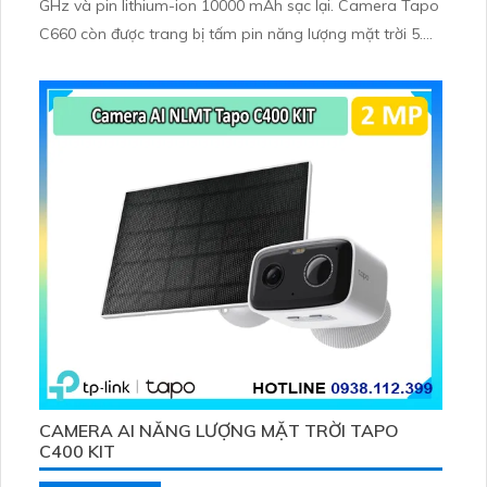
GHz và pin lithium-ion 10000 mAh sạc lại. Camera Tapo
C660 còn được trang bị tấm pin năng lượng mặt trời 5.
2V 2. 5W, tích hợp AI phát hiện người, thú cưng, phương
tiện, lưu trữ thẻ microSD tối đa 512 GB
CAMERA AI NĂNG LƯỢNG MẶT TRỜI TAPO
C400 KIT