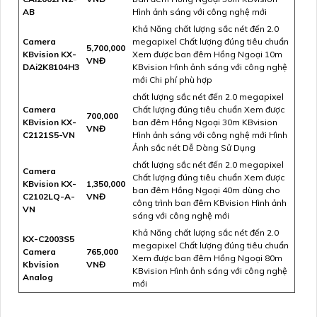
AB
Hình ảnh sáng với công nghệ mới
Khả Năng chất lượng sắc nét đến 2.0
Camera
megapixel Chất lượng đúng tiêu chuẩn
5,700,000
KBvision KX-
Xem được ban đêm Hồng Ngoại 10m
VNĐ
DAi2K8104H3
KBvision Hình ảnh sáng với công nghệ
mới Chi phí phù hợp
chất lượng sắc nét đến 2.0 megapixel
Camera
Chất lượng đúng tiêu chuẩn Xem được
700,000
KBvision KX-
ban đêm Hồng Ngoại 30m KBvision
VNĐ
C2121S5-VN
Hình ảnh sáng với công nghệ mới Hình
Ảnh sắc nét Dễ Dàng Sử Dụng
chất lượng sắc nét đến 2.0 megapixel
Camera
Chất lượng đúng tiêu chuẩn Xem được
KBvision KX-
1,350,000
ban đêm Hồng Ngoại 40m dùng cho
C2102LQ-A-
VNĐ
công trình ban đêm KBvision Hình ảnh
VN
sáng với công nghệ mới
Khả Năng chất lượng sắc nét đến 2.0
KX-C2003S5
megapixel Chất lượng đúng tiêu chuẩn
Camera
765,000
Xem được ban đêm Hồng Ngoại 80m
Kbvision
VNĐ
KBvision Hình ảnh sáng với công nghệ
Analog
mới