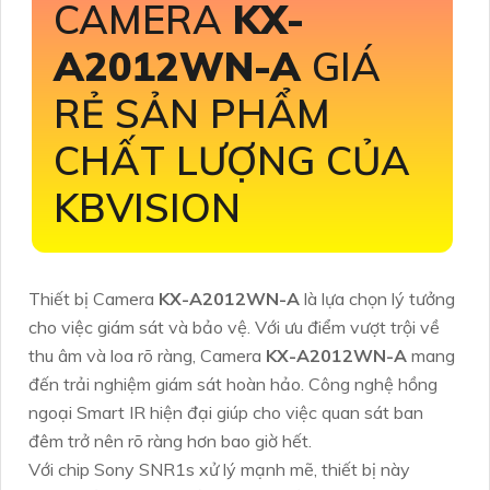
CAMERA
KX-
A2012WN-A
GIÁ
RẺ SẢN PHẨM
CHẤT LƯỢNG CỦA
KBVISION
Thiết bị Camera
KX-A2012WN-A
là lựa chọn lý tưởng
cho việc giám sát và bảo vệ. Với ưu điểm vượt trội về
thu âm và loa rõ ràng, Camera
KX-A2012WN-A
mang
đến trải nghiệm giám sát hoàn hảo. Công nghệ hồng
ngoại Smart IR hiện đại giúp cho việc quan sát ban
đêm trở nên rõ ràng hơn bao giờ hết.
Với chip Sony SNR1s xử lý mạnh mẽ, thiết bị này