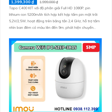
1,399,300 ₫
1,999,000 ₫
Tapo C400 KIT với độ phân giải Full HD 1080P, pin
lithium-ion 5200mAh tích hợp kết hợp tấm pin mặt trời
5,2V/2,5W, hoạt động trên băng tần 2,4 GHz, hỗ trợ tầm
nhìn ban đêm có màu lên đến 9m, phát hiện chuyển
động và con người bằng AI, đồng thời lưu trữ dữ liệu qua
thẻ microSD lên đến 512GB