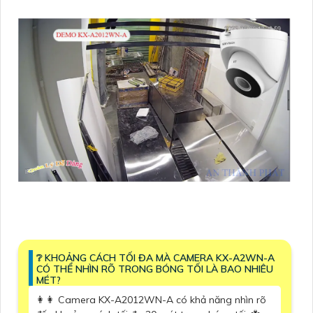
❔ KHOẢNG CÁCH TỐI ĐA MÀ CAMERA KX-A2WN-A
CÓ THỂ NHÌN RÕ TRONG BÓNG TỐI LÀ BAO NHIÊU
MÉT?
️👩‍👩 Camera KX-A2012WN-A có khả năng nhìn rõ