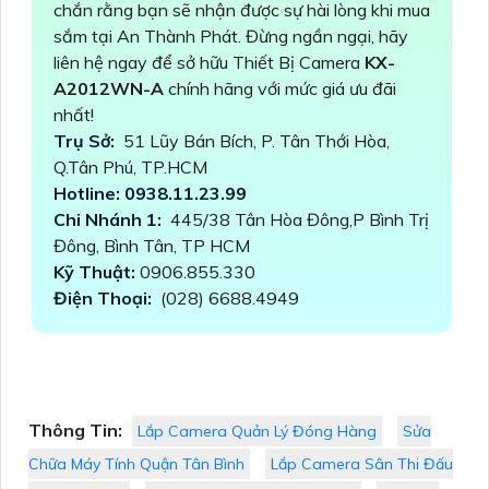
chắn rằng bạn sẽ nhận được sự hài lòng khi mua
sắm tại An Thành Phát. Đừng ngần ngại, hãy
liên hệ ngay để sở hữu Thiết Bị Camera
KX-
A2012WN-A
chính hãng với mức giá ưu đãi
nhất!
Trụ Sở:
51 Lũy Bán Bích, P. Tân Thới Hòa,
Q.Tân Phú, TP.HCM
Hotline: 0938.11.23.99
Chi Nhánh 1:
445/38 Tân Hòa Đông,P Bình Trị
Đông, Bình Tân, TP HCM
Kỹ Thuật:
0906.855.330
Điện Thoại:
(028) 6688.4949
Thông Tin:
Lắp Camera Quản Lý Đóng Hàng
Sửa
Chữa Máy Tính Quận Tân Bình
Lắp Camera Sân Thi Đấu