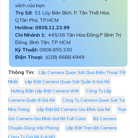
sách của bạn.
Trụ Sở:
51 Lũy Bán Bích, P. Tân Thới Hòa,
Q.Tân Phú, TP.HCM
Hotline: 0938.11.23.99
Chi Nhánh 1:
445/38 Tân Hòa Đông,P Bình Trị
Đông, Bình Tân, TP HCM
Kỹ Thuật:
0906.855.330
Điện Thoại:
(028) 6688.4949
Thông Tin:
Lắp Camera Quan Sát Qua Điện Thoại Tốt
Nhất
Lắp Đặt Camera Quan Sát Quận 6 Giá Rẻ
Hướng Đẫn Lắp Đặt Camera Wifi
Công Ty Lắp
Camera Quận 8 Giá Rẻ
Công Ty Camera Quan Sat Tai
Nha Trang
Lắp Đặt Bộ Camera Gia ĐÌnh Giá Rẻ
Trọn
Gói Camera Gia Đình Giá Rẻ Full Color
Bộ Camera
Chuyên Dùng Văn Phòng
Lắp Đặt Trọn Bộ Camera
Công Ty Giá Rẻ Full HD