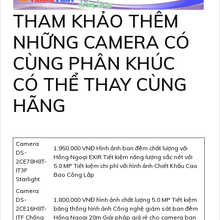
THAM KHẢO THÊM
NHỮNG CAMERA CÓ
CÙNG PHÂN KHÚC
CÓ THỂ THAY CÙNG
HÃNG
Camera
1,950,000 VNĐ Hình ảnh ban đêm chất lượng với
DS-
Hồng Ngoại EXIR Tiết kiệm năng lượng sắc nét với
2CE78H8T-
5.0 MP Tiết kiệm chi phí với hình ảnh Chiết Khấu Cao
IT3F
Bao Công Lắp
Starlight
Camera
DS-
1,800,000 VNĐ hình ảnh chất lượng 5.0 MP Tiết kiệm
2CE16H8T-
băng thông hình ảnh Công nghệ giám sát ban đêm
ITF Chống
Hồng Ngoại 20m Giải pháp giá rẻ cho camera ban