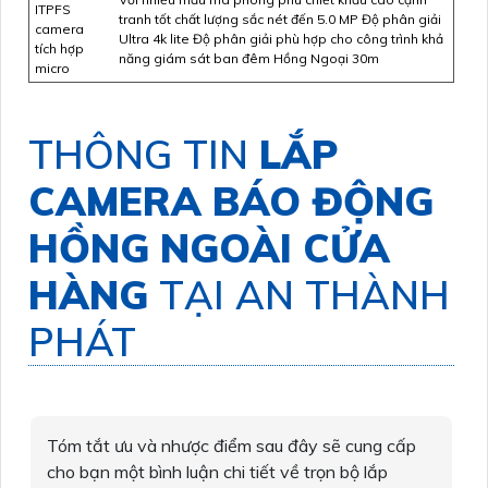
ITPFS
tranh tốt chất lượng sắc nét đến 5.0 MP Độ phân giải
camera
Ultra 4k lite Độ phân giải phù hợp cho công trình khả
tích hợp
năng giám sát ban đêm Hồng Ngoại 30m
micro
THÔNG TIN
LẮP
CAMERA BÁO ĐỘNG
HỒNG NGOÀI CỬA
HÀNG
TẠI AN THÀNH
PHÁT
Tóm tắt ưu và nhược điểm sau đây sẽ cung cấp
cho bạn một bình luận chi tiết về trọn bộ lắp