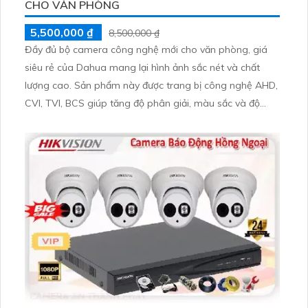
CHO VĂN PHÒNG
5,500,000 ₫
8,500,000 ₫
Đầy đủ bộ camera công nghệ mới cho văn phòng, giá
siêu rẻ của Dahua mang lại hình ảnh sắc nét và chất
lượng cao. Sản phẩm này được trang bị công nghệ AHD,
CVI, TVI, BCS giúp tăng độ phân giải, màu sắc và độ
chân thực. Hình ảnh sáng với công nghệ mới giúp quan
sát rõ nét ngay cả trong điều kiện ánh sáng yếu