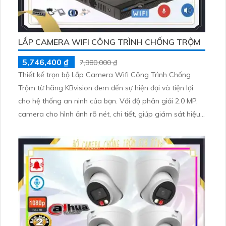
LẮP CAMERA WIFI CÔNG TRÌNH CHỐNG TRỘM
5,746,400 ₫
7,980,000 ₫
Thiết kế trọn bộ Lắp Camera Wifi Công Trình Chống
Trộm từ hãng KBvision đem đến sự hiện đại và tiện lợi
cho hệ thống an ninh của bạn. Với độ phân giải 2.0 MP,
camera cho hình ảnh rõ nét, chi tiết, giúp giám sát hiệu
quả. Mẫu mã phong phú và đa dạng, từ camera bán
cầu, camera thân, đến camera xoay có sẵn để đáp ứng
mọi nhu cầu của công trình của bạn