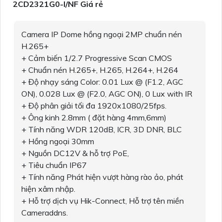
2CD2321G0-I/NF Giá rẻ
Camera IP Dome hồng ngoại 2MP chuẩn nén
H.265+
+ Cảm biến 1/2.7 Progressive Scan CMOS
+ Chuẩn nén H.265+, H.265, H.264+, H.264
+ Độ nhạy sáng Color: 0.01 Lux @ (F1.2, AGC
ON), 0.028 Lux @ (F2.0, AGC ON), 0 Lux with IR
+ Độ phân giải tối đa 1920x1080/25fps.
+ Ông kinh 2.8mm ( đặt hàng 4mm,6mm)
+ Tính năng WDR 120dB, ICR, 3D DNR, BLC
+ Hồng ngoại 30mm
+ Nguồn DC12V & hỗ trợ PoE,
+ Tiêu chuẩn IP67
+ Tính năng Phát hiện vượt hàng rào ảo, phát
hiện xâm nhập.
+ Hỗ trợ dịch vụ Hik-Connect, Hỗ trợ tên miền
Cameraddns.