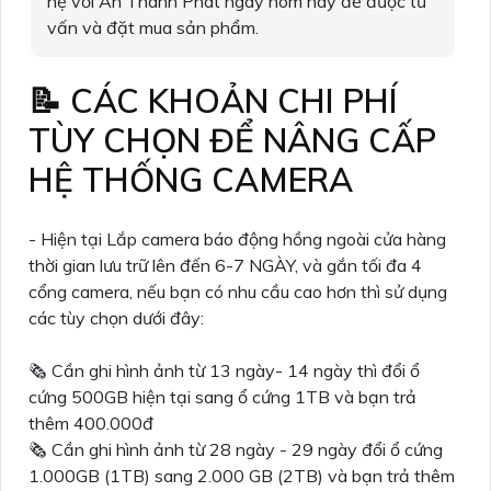
hệ với An Thành Phát ngay hôm nay để được tư
vấn và đặt mua sản phẩm.
📝 CÁC KHOẢN CHI PHÍ
TÙY CHỌN ĐỂ NÂNG CẤP
HỆ THỐNG CAMERA
- Hiện tại Lắp camera báo động hồng ngoài cửa hàng
thời gian lưu trữ lên đến 6-7 NGÀY, và gắn tối đa 4
cổng camera, nếu bạn có nhu cầu cao hơn thì sử dụng
các tùy chọn dưới đây:
🗞 Cần ghi hình ảnh từ 13 ngày- 14 ngày thì đổi ổ
cứng 500GB hiện tại sang ổ cứng 1TB và bạn trả
thêm 400.000đ
🗞 Cần ghi hình ảnh từ 28 ngày - 29 ngày đổi ổ cứng
1.000GB (1TB) sang 2.000 GB (2TB) và bạn trả thêm