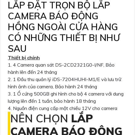
LẮP ĐẶT TRỌN BỘ LẮP
CAMERA BÁO ĐỘNG
HỒNG NGOÀI CỬA HÀNG
CÓ NHỮNG THIẾT BỊ NHƯ
SAU
Thiết bị chính
1. 4 Camera quan sát DS-2CD2321G0-I/NF, Bảo
hành lên đến 24 tháng
2. 1 Đầu thu quản lý iDS-7204HUHI-M1/E và lưu trữ
hình ảnh của camera, Bảo hành 24 tháng
3. 1 Ổ cứng 500GB ghi hình cho bộ 4 camera với dung
lượng lên đến 1 tuần, bảo hành 18 tháng
4. Nguồn điện cung cấp một chiều 12V cho camera
NÊN CHỌN
LẮP
CAMERA BÁO ĐỘNG