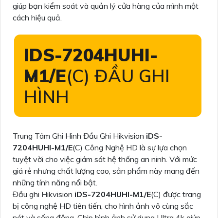
giúp bạn kiểm soát và quản lý cửa hàng của mình một
cách hiệu quả.
IDS-7204HUHI-
M1/E
(C) ĐẦU GHI
HÌNH
Trung Tâm Ghi Hình Đầu Ghi Hikvision
iDS-
7204HUHI-M1/E
(C) Công Nghệ HD là sự lựa chọn
tuyệt vời cho việc giám sát hệ thống an ninh. Với mức
giá rẻ nhưng chất lượng cao, sản phẩm này mang đến
những tính năng nổi bật.
Đầu ghi Hikvision
iDS-7204HUHI-M1/E
(C) được trang
bị công nghệ HD tiên tiến, cho hình ảnh vô cùng sắc
nét và sống động. Chip hình ảnh sử dụng Ultra 4k giúp