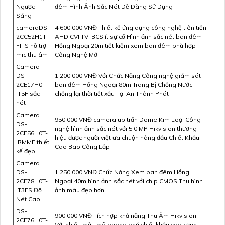
Ngược
đêm Hình Ảnh Sắc Nét Dễ Dàng Sử Dụng
Sáng
cameraDS-
4,600,000 VNĐ Thiết kế ứng dụng công nghệ tiên tiến
2CC52H1T-
AHD CVI TVI BCS ít sự cố Hình ảnh sắc nét ban đêm
FITS hỗ trợ
Hồng Ngoại 20m tiết kiệm xem ban đêm phù hợp
mic thu âm
Công Nghệ Mới
Camera
DS-
1,200,000 VNĐ Với Chức Năng Công nghệ giám sát
2CE17H0T-
ban đêm Hồng Ngoại 80m Trang Bị Chống Nước
IT5F sắc
chống lại thời tiết xấu Tại An Thành Phát
nét
Camera
950,000 VNĐ camera up trần Dome Kim Loại Công
DS-
nghệ hình ảnh sắc nét với 5.0 MP Hikvision thương
2CE56H0T-
hiệu được người việt ưa chuộn hàng đầu Chiết Khấu
IRMMF thiết
Cao Bao Công Lắp
kế đẹp
Camera
DS-
1,250,000 VNĐ Chức Năng Xem ban đêm Hồng
2CE78H0T-
Ngoại 40m hình ảnh sắc nét với chip CMOS Thu hình
IT3FS Độ
ảnh màu đẹp hơn
Nét Cao
DS-
900,000 VNĐ Tích hợp khả năng Thu Âm Hikvision
2CE76H0T-
Với nhiều mẫu mã phong phú chiết khấu cao cạnh