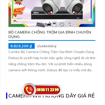
BỘ CAMERA CHỐNG TRỘM GIA ĐÌNH CHUYÊN
DỤNG
9,819,200 ₫
15,440,000 ₫
Combo Bộ Camera Chống Trộm Gia Đình Chuyên Dụng
Dahua là sự kết hợp hoàn hảo giữa công nghệ AI và tính
năng chống trộm thu âm. Với sự phát triển nhiều dòng
camera wifi thông minh, Dahua đã tạo ra mẫu mã đa
dạng và phong phú, đáp ứng nhu cầu an ninh cho gia
đình một cách tối ưu
CAMERA WIFI KHÔNG DÂY GIÁ RẺ