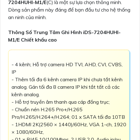
7204HUHI-M1/E
(C) là một sự lựa chọn thông minh.
Dòng sản phẩm này đáng để bạn đầu tư cho hệ thống
an ninh của mình.
Thông Số Trung Tâm Ghi Hình iDS-7204HUHI-
M1/E Chiết khấu cao
- 4 kênh; Hỗ trợ camera HD TVI, AHD, CVI, CVBS,
IP
- Thêm tối đa 6 kênh camera IP khi chưa tắt kênh
analog. Gán tối đa 8 camera IP khi tắt tất cả các
kênh analog.
- Hỗ trợ truyền âm thanh qua cáp đồng trục;
- Chuẩn nén H.265 Pro+/H.265
Pro/H.265/H.264+/H.264; 01 x SATA tối đa 10TB
- 1HDMI 2K(2560 × 1440)/60Hz, VGA 1-ch, 1920
× 1080/60Hz,
- 01 x RJ45 10/100Mbps, 2 USB 2.0. Audio in/ou