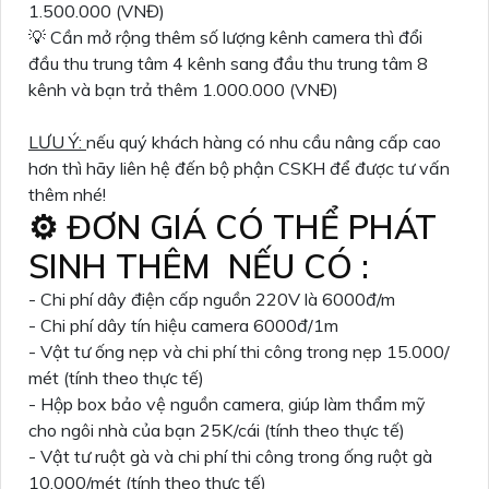
1.500.000 (VNĐ)
💡 Cần mở rộng thêm số lượng kênh camera thì đổi
đầu thu trung tâm 4 kênh sang đầu thu trung tâm 8
kênh và bạn trả thêm 1.000.000 (VNĐ)
LƯU Ý:
nếu quý khách hàng có nhu cầu nâng cấp cao
hơn thì hãy liên hệ đến bộ phận CSKH để được tư vấn
thêm nhé!
⚙ ĐƠN GIÁ CÓ THỂ PHÁT
SINH THÊM NẾU CÓ :
- Chi phí dây điện cấp nguồn 220V là 6000đ/m
- Chi phí dây tín hiệu camera 6000đ/1m
- Vật tư ống nẹp và chi phí thi công trong nẹp 15.000/
mét (tính theo thực tế)
- Hộp box bảo vệ nguồn camera, giúp làm thẩm mỹ
cho ngôi nhà của bạn 25K/cái (tính theo thực tế)
- Vật tư ruột gà và chi phí thi công trong ống ruột gà
10.000/mét (tính theo thực tế)