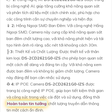
bị công nghệ AI, giúp tăng cường khả năng quan sát
và phân tích dữ liệu một cách chính xác, phù hợp cho
các công trình cần sự chuyên nghiệp và hiện đại.
📱
2:
Hồng Ngoại SMD Ban Đêm: Với công nghệ Hồng
Ngoại SMD, Camera này cung cấp khả năng quan sát
ban đêm chất lượng cao, với khả năng phát hiện và tái
tạo hình ảnh rõ ràng, sắc nét tới khoảng cách 30m.
╠
3:
Thiết Kế và Chất Lượng: Được thiết kế với thân
kim loại,
DS-2CD2621G0-IZS
cho phép bạn quan sát
một cách dễ dàng và đáng tin cậy. Với khả năng xem
được ban đêm và không bị giảm chất lượng, Camera
này đáng để bạn cân nhắc sử dụng.
♻️
4:
IP POE: Camera
DS-2CD2621G0-IZS
được
trang bị công nghệ IP POE, giúp bạn tiết kiệm thời gian
và công sức trong việc cài đặt và sử dụng, đồng thời
Hoàn toàn tin tưởng
chất lượng truyền dẫn thông
tin một cách ổn định.