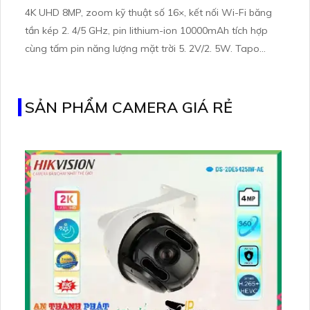
4K UHD 8MP, zoom kỹ thuật số 16×, kết nối Wi-Fi băng
tần kép 2. 4/5 GHz, pin lithium-ion 10000mAh tích hợp
cùng tấm pin năng lượng mặt trời 5. 2V/2. 5W. Tapo
C460 KIT cũng hỗ trợ quan sát ban đêm màu với cảm
biến Starlight, tầm nhìn lên đến 15 m
SẢN PHẨM CAMERA GIÁ RẺ