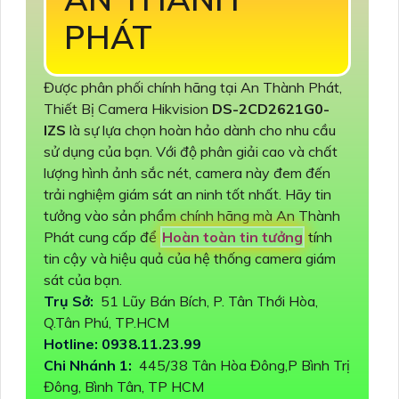
PHÁT
Được phân phối chính hãng tại An Thành Phát,
Thiết Bị Camera Hikvision
DS-2CD2621G0-
IZS
là sự lựa chọn hoàn hảo dành cho nhu cầu
sử dụng của bạn. Với độ phân giải cao và chất
lượng hình ảnh sắc nét, camera này đem đến
trải nghiệm giám sát an ninh tốt nhất. Hãy tin
tưởng vào sản phẩm chính hãng mà An Thành
Phát cung cấp để
Hoàn toàn tin tưởng
tính
tin cậy và hiệu quả của hệ thống camera giám
sát của bạn.
Trụ Sở:
51 Lũy Bán Bích, P. Tân Thới Hòa,
Q.Tân Phú, TP.HCM
Hotline: 0938.11.23.99
Chi Nhánh 1:
445/38 Tân Hòa Đông,P Bình Trị
Đông, Bình Tân, TP HCM