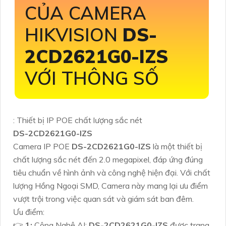
CỦA CAMERA
HIKVISION
DS-
2CD2621G0-IZS
VỚI THÔNG SỐ
: Thiết bị IP POE chất lượng sắc nét
DS-2CD2621G0-IZS
Camera IP POE
DS-2CD2621G0-IZS
là một thiết bị
chất lượng sắc nét đến 2.0 megapixel, đáp ứng đúng
tiêu chuẩn về hình ảnh và công nghệ hiện đại. Với chất
lượng Hồng Ngoại SMD, Camera này mang lại ưu điểm
vượt trội trong việc quan sát và giám sát ban đêm.
Ưu điểm:
👉
1:
Công Nghệ AI:
DS-2CD2621G0-IZS
được trang