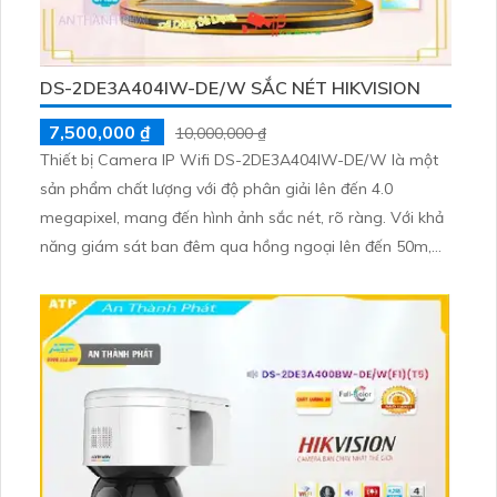
DS-2DE3A404IW-DE/W SẮC NÉT HIKVISION
7,500,000 ₫
10,000,000 ₫
Thiết bị Camera IP Wifi DS-2DE3A404IW-DE/W là một
sản phẩm chất lượng với độ phân giải lên đến 4.0
megapixel, mang đến hình ảnh sắc nét, rõ ràng. Với khả
năng giám sát ban đêm qua hồng ngoại lên đến 50m,
camera này đảm bảo an ninh tối đa. Trang bị công nghệ
IP Wifi hiện đại, không bị giảm chất lượng dù kết nối từ
xa