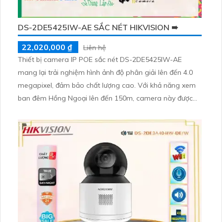
DS-2DE5425IW-AE SẮC NÉT HIKVISION ➠
22,020,000 ₫
Liên hệ
Thiết bị camera IP POE sắc nét DS-2DE5425IW-AE
mang lại trải nghiệm hình ảnh độ phân giải lên đến 4.0
megapixel, đảm bảo chất lượng cao. Với khả năng xem
ban đêm Hồng Ngoại lên đến 150m, camera này được
trang bị công nghệ IP POE tiết kiệm và không giảm chất
lượng. Thiết bị Starlight cho phép lắp đặt camera tại các
gia đình, căn hộ mà không cần lo lắng về ánh sáng yếu