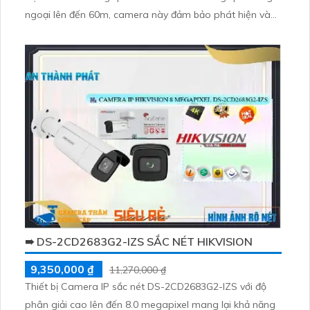
ngoại lên đến 60m, camera này đảm bảo phát hiện và
ghi lại mọi chi tiết 24/7
➠ DS-2CD2683G2-IZS SẮC NÉT HIKVISION
9,350,000 ₫
11,270,000 ₫
Thiết bị Camera IP sắc nét DS-2CD2683G2-IZS với độ
phân giải cao lên đến 8.0 megapixel mang lại khả năng