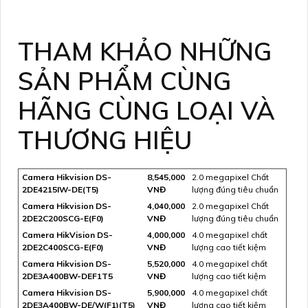
THAM KHẢO NHỮNG
SẢN PHẨM CÙNG
HÃNG CÙNG LOẠI VÀ
THƯƠNG HIỆU
Camera Hikvision DS-
8,545,000
2.0 megapixel Chất
2DE4215IW-DE(T5)
VNĐ
lượng đúng tiêu chuẩn
Camera Hikvision DS-
4,040,000
2.0 megapixel Chất
2DE2C200SCG-E(F0)
VNĐ
lượng đúng tiêu chuẩn
Camera HikVision DS-
4,000,000
4.0 megapixel chất
2DE2C400SCG-E(F0)
VNĐ
lượng cao tiết kiệm
Camera Hikvision DS-
5,520,000
4.0 megapixel chất
2DE3A400BW-DEF1T5
VNĐ
lượng cao tiết kiệm
Camera Hikvision DS-
5,900,000
4.0 megapixel chất
2DE3A400BW-DE/W(F1)(T5)
VNĐ
lượng cao tiết kiệm