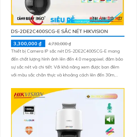
DS-2DE2C400SCG-E SẮC NÉT HIKVISION
3,300,000 ₫
4,730,000 ₫
Thiết bị Camera IP sắc nét DS-2DE2C400SCG-E mang
đến chất lượng hình ảnh lên đến 4.0 megapixel, đảm bảo
sự sắc nét và chi tiết. Với khả năng xem được ban đêm
với màu sắc chân thực và khoảng cách lên đến 30m,
camera này cung cấp giải pháp an ninh hiệu quả cho
gia đình và căn hộ. Công nghệ IP tiên tiến giữ cho chất
lượng hình ảnh không bị giảm sút, ngay cả vào ban đêm