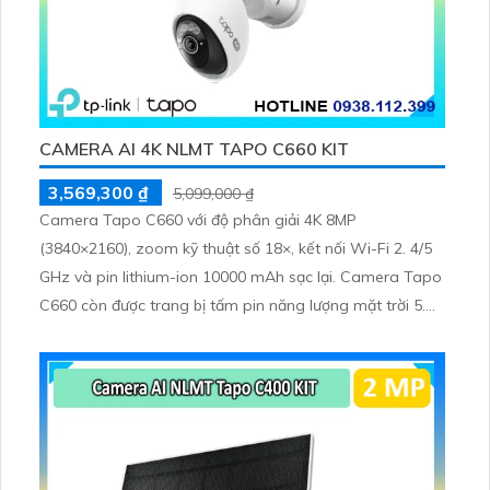
CAMERA AI 4K NLMT TAPO C660 KIT
3,569,300 ₫
5,099,000 ₫
Camera Tapo C660 với độ phân giải 4K 8MP
(3840×2160), zoom kỹ thuật số 18×, kết nối Wi-Fi 2. 4/5
GHz và pin lithium-ion 10000 mAh sạc lại. Camera Tapo
C660 còn được trang bị tấm pin năng lượng mặt trời 5.
2V 2. 5W, tích hợp AI phát hiện người, thú cưng, phương
tiện, lưu trữ thẻ microSD tối đa 512 GB