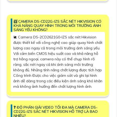
📨 CAMERA DS-CD22G-IZS SẮC NÉT HIKVISION CÓ
KHẢ NĂNG QUAY HÌNH TRONG MÔI TRƯỜNG ÁNH
SÁNG YẾU KHÔNG?
🐌 Camera DS-2CD2621G0-IZS sắc nét Hikvision
được thiết kế với công nghệ cao giúp quay hình chất
lượng cao ngay cả trong môi trường ánh sáng yếu.
Với cảm biến CMOS hiệu suất cao và khả năng hỗ
trợ hồng ngoại, camera này có thể chụp hình rõ
ràng, sắc nét ngay cả khi ánh sáng môi trường
không đủ. Những tính năng chất lượng được tích hợp
Công trình Được cho việc giám sát và ghi lại hình
ảnh dễ dàng trong các điều kiện ánh sáng khó khăn
mà không ảnh hưởng đến chất lượng hình ảnh.
❓ ĐỘ PHÂN GIẢI VIDEO TỐI ĐA MÀ CAMERA DS-
CD22G-IZS SẮC NÉT HIKVISION HỖ TRỢ LÀ BAO
NHIÊU?