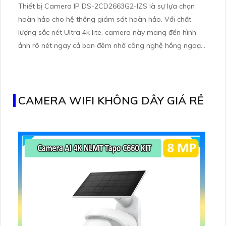
Thiết bị Camera IP DS-2CD2663G2-IZS là sự lựa chọn
hoàn hảo cho hệ thống giám sát hoàn hảo. Với chất
lượng sắc nét Ultra 4k lite, camera này mang đến hình
ảnh rõ nét ngay cả ban đêm nhờ công nghệ hồng ngoại
60m. Với công nghệ IP tiên tiến, camera không bị giảm
chất lượng hình ảnh. Thân kim loại chắc chắn và công
nghệ AI đem lại hiệu suất tối ưu, phù hợp cho mọi công
trình giám sát
CAMERA WIFI KHÔNG DÂY GIÁ RẺ