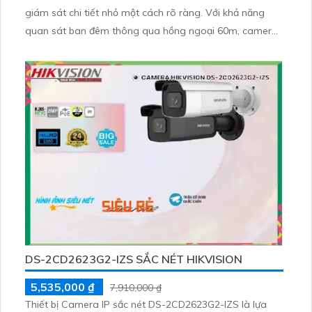
giám sát chi tiết nhỏ một cách rõ ràng. Với khả năng
quan sát ban đêm thông qua hồng ngoại 60m, camera
này không chỉ cung cấp hình ảnh chất lượng mà còn
được trang bị công nghệ IP tiên tiến giúp duy trì chất
lượng hình ảnh
DS-2CD2623G2-IZS SẮC NÉT HIKVISION
5,535,000 ₫
7,910,000 ₫
Thiết bị Camera IP sắc nét DS-2CD2623G2-IZS là lựa