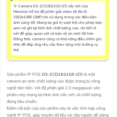
💠 Camera DS-2CD2621G0-IZS sắc nét của
Hikvision hỗ trợ độ phân giải video tối đa là
1920x1080 (2MP) khi sử dụng trong các điều kiện
ánh sáng tốt. Mang lại giá trị vượt trội cho phép bạn
xem và ghi lại hình ảnh chất lượng cao, chi tiết rõ
nét để giúp quan sát và bảo vệ an ninh tốt hơn.
Đồng thời, camera cũng có khả năng điều chỉnh góc
nhìn để đáp ứng nhu cầu theo từng môi trường cụ
thể.
Sản phẩm IP POE
DS-2CD2621G0-IZS
là một
camera an ninh chất lượng cao được trang bị công
nghệ tiên tiến. Với độ phân giải 2.0 megapixel, sản
phẩm này mang lại hình ảnh sắc nét và chất lượng
đúng tiêu chuẩn.
Điểm nổi bật của sản phẩm này là việc tích hợp công
nghệ IP POE, giúp truyền dữ liệu và cấp nguồn dễ dàng