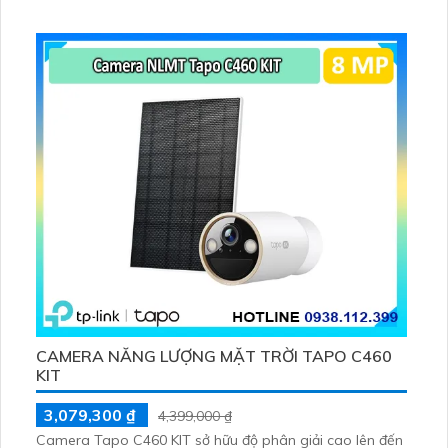
sát từ xa. Lưu trữ linh hoạt qua thẻ microSD tối đa
256GB hoặc lưu đám mây dễ lắp đặt cho gia đình và văn
phòng nhỏ.
CAMERA NĂNG LƯỢNG MẶT TRỜI TAPO C460
KIT
3,079,300 ₫
4,399,000 ₫
Camera Tapo C460 KIT sở hữu độ phân giải cao lên đến