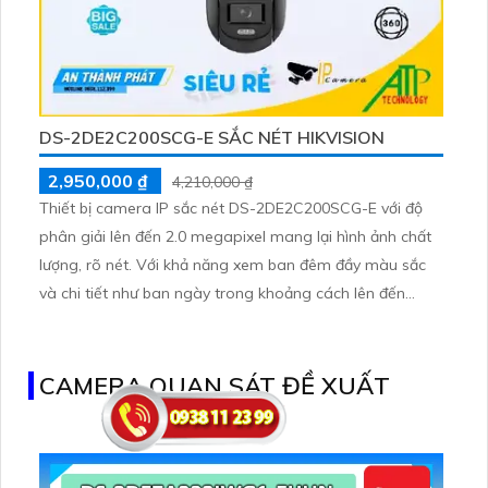
DS-2DE2C200SCG-E SẮC NÉT HIKVISION
2,950,000 ₫
4,210,000 ₫
Thiết bị camera IP sắc nét DS-2DE2C200SCG-E với độ
phân giải lên đến 2.0 megapixel mang lại hình ảnh chất
lượng, rõ nét. Với khả năng xem ban đêm đầy màu sắc
và chi tiết như ban ngày trong khoảng cách lên đến
30m, thiết bị này phù hợp để lắp đặt trong gia đình hay
căn hộ
CAMERA QUAN SÁT ĐỀ XUẤT