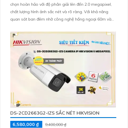
chọn hoàn hảo với độ phân giải lên đến 2.0 megapixel,
chất lượng hình ảnh sắc nét và rõ ràng. Với khả năng
quan sát ban đêm nhờ công nghệ hồng ngoại 60m và
không bị giảm chất lượng, camera này thực sự ấn tượng.
Thiết bị được trang bị công nghệ IP tiên tiến, SMD
camera xưởng sản xuất, thân kim loại bền bỉ và chất
lượng
DS-2CD2663G2-IZS SẮC NÉT HIKVISION
6,580,000 ₫
9,400,000 ₫