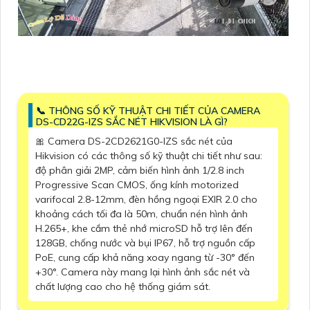
📞 THÔNG SỐ KỸ THUẬT CHI TIẾT CỦA CAMERA
DS-CD22G-IZS SẮC NÉT HIKVISION LÀ GÌ?
🎀 Camera DS-2CD2621G0-IZS sắc nét của
Hikvision có các thông số kỹ thuật chi tiết như sau:
độ phân giải 2MP, cảm biến hình ảnh 1/2.8 inch
Progressive Scan CMOS, ống kính motorized
varifocal 2.8-12mm, đèn hồng ngoại EXIR 2.0 cho
khoảng cách tối đa là 50m, chuẩn nén hình ảnh
H.265+, khe cắm thẻ nhớ microSD hỗ trợ lên đến
128GB, chống nước và bụi IP67, hỗ trợ nguồn cấp
PoE, cung cấp khả năng xoay ngang từ -30° đến
+30°. Camera này mang lại hình ảnh sắc nét và
chất lượng cao cho hệ thống giám sát.