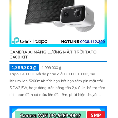
CAMERA AI NĂNG LƯỢNG MẶT TRỜI TAPO
C400 KIT
1,399,300 ₫
1,999,000 ₫
Tapo C400 KIT với độ phân giải Full HD 1080P, pin
lithium-ion 5200mAh tích hợp kết hợp tấm pin mặt trời
5,2V/2,5W, hoạt động trên băng tần 2,4 GHz, hỗ trợ tầm
nhìn ban đêm có màu lên đến 9m, phát hiện chuyển
động và con người bằng AI, đồng thời lưu trữ dữ liệu qua
thẻ microSD lên đến 512GB