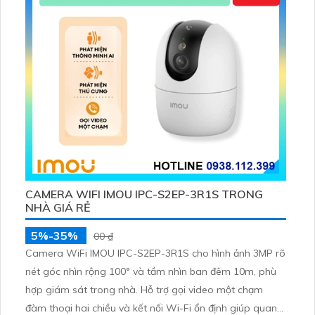
CAMERA WIFI IMOU IPC-S2EP-3R1S TRONG
NHÀ GIÁ RẺ
5%-35%
00 ₫
Camera WiFi IMOU IPC-S2EP-3R1S cho hình ảnh 3MP rõ
nét góc nhìn rộng 100° và tầm nhìn ban đêm 10m, phù
hợp giám sát trong nhà. Hỗ trợ gọi video một chạm
đàm thoại hai chiều và kết nối Wi-Fi ổn định giúp quan