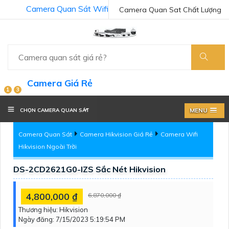
Camera Quan Sát Wifi
Camera Quan Sat Chất Lượng
Camera Giá Rẻ
1
3
MENU
CHỌN CAMERA QUAN SÁT
Camera Quan Sát
Camera Hikvision Giá Rẻ
Camera Wifi
Hikvision Ngoài Trời
DS-2CD2621G0-IZS Sắc Nét Hikvision
4,800,000 ₫
6,870,000 ₫
Thương hiệu:
Hikvision
Ngày đăng:
7/15/2023 5:19:54 PM