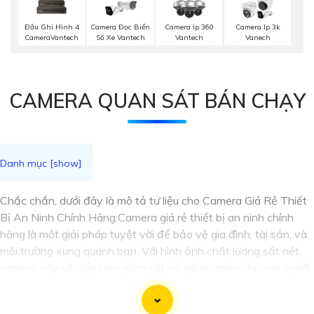
Đầu Ghi Hình 4
Camera Đọc Biển
Camera Ip 360
Camera Ip 3k
CameraVantech
Số Xe Vantech
Vantech
Vanech
CAMERA QUAN SÁT BÁN CHẠY
Chắc chắn, dưới đây là mô tả tư liệu cho Camera Giá Rẻ Thiết
Bị An Ninh Chính Hãng:Camera giá rẻ thiết bị an ninh chính
hãng là một giải pháp tuyệt vời để bảo vệ gia đình, tài sản, và
môi trường xung quanh bạn. Với hình ảnh chất lượng sắt nét,
camera này sẽ giúp bạn giám sát và giữ an toàn cho mọi người
và vật phẩm quan trọng trong cuộc sống hàng ngày của bạn.
Những tính năng chính của camera này bao gồm:- Hình ảnh