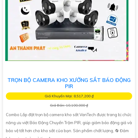
TRỌN BỘ CAMERA KHO XƯỞNG SẮT BÁO ĐỘNG
PIR
Giá Khuyến Mại: 8,517,200 ₫
Giá Bán: 10,100,000 ₫
Combo Lắp đặt trọn bộ camera kho sắt VanTech được trang bị chức
năng ưu việt Báo Động Chuyển Trộm PIR, giúp giảm báo động giả và
bảo vệ tốt hơn cho kho sắt của bạn. Sản phẩm chất lượng, 🔄 Đảm