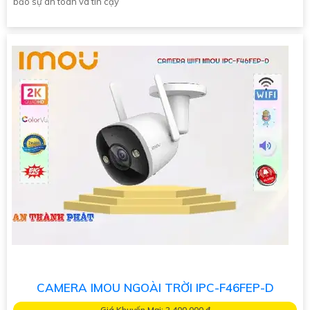
bảo sự an toàn và tin cậy
CAMERA IMOU NGOÀI TRỜI IPC-F46FEP-D
Giá Khuyến Mại: 2,400,000 ₫