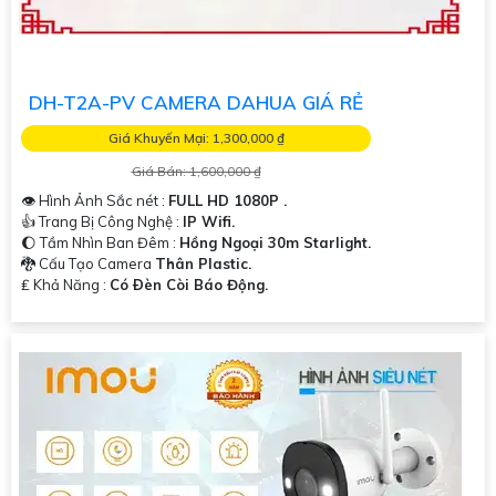
DH-T2A-PV CAMERA DAHUA GIÁ RẺ
Giá Khuyến Mại: 1,300,000 ₫
Giá Bán: 1,600,000 ₫
👁 Hình Ảnh Sắc nét :
FULL HD 1080P .
👍 Trang Bị Công Nghệ :
IP Wifi.
🌔 Tầm Nhìn Ban Đêm :
Hồng Ngoại 30m Starlight.
🐉️ Cấu Tạo Camera
Thân Plastic.
️₤ Khả Năng :
Có Ðèn Còi Báo Động.