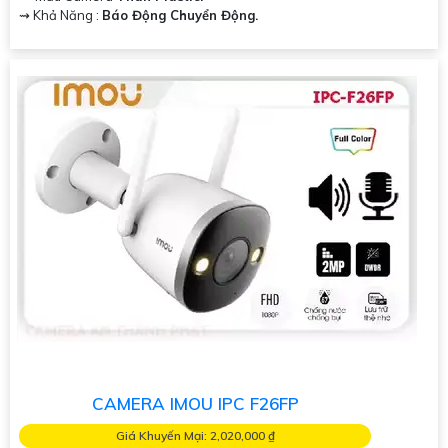
️⇝ Khả Năng :
Báo Động Chuyển Động.
CAMERA IMOU IPC F26FP
Giá Khuyến Mại: 2,020,000 ₫