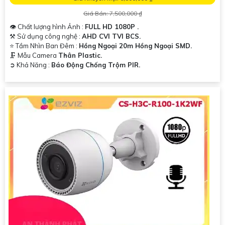
Giá Bán: 7,500,000 ₫
👁 Chất lượng hình Ảnh :
FULL HD 1080P .
⚒ Sử dụng công nghệ :
AHD CVI TVI BCS.
'
⭐ Tầm Nhìn Ban Đêm :
Hồng Ngoại 20m Hồng Ngoại SMD.
🗜️ Mẫu Camera
Thân Plastic.
️➲ Khả Năng :
Báo Động Chống Trộm PIR.