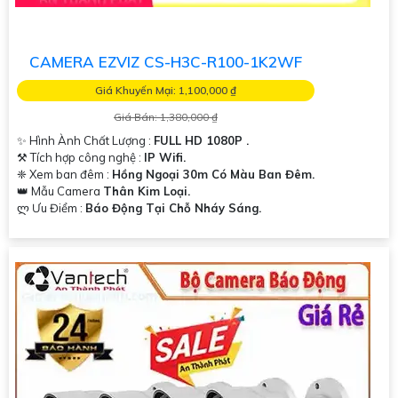
CAMERA EZVIZ CS-H3C-R100-1K2WF
Giá Khuyến Mại: 1,100,000 ₫
Giá Bán: 1,380,000 ₫
✨ Hình Ành Chất Lượng :
FULL HD 1080P .
⚒ Tích hợp công nghệ :
IP Wifi.
❈ Xem ban đêm :
Hồng Ngoại 30m Có Màu Ban Đêm.
👑 Mẫu Camera
Thân Kim Loại.
️ლ Ưu Điểm :
Báo Động Tại Chỗ Nháy Sáng.