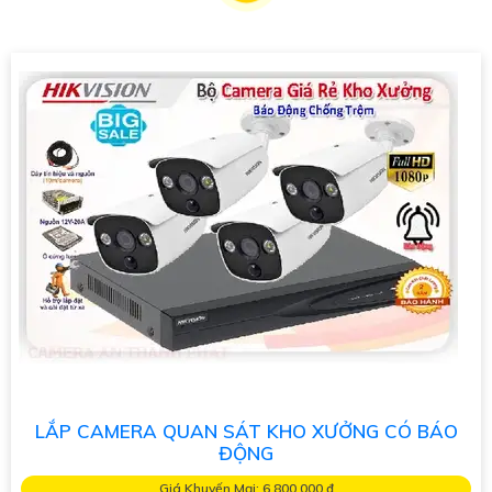
sắc nét: Cung cấp hình ảnh chất lượng cao với độ phân giải
cao, giúp bạn quan sát rõ nét mọi chi tiết.- Thiết bị an ninh
chính hãng: Đảm bảo sự ổn định và tin cậy từ nhà sản xuất uy
tín, giúp bạn yên tâm về chất lượng sản phẩm.- Giá cả phải
chăng: Camera giá rẻ nhưng vẫn nâng cao an toàn hiệu suất
và chất lượng, phù hợp với ngân sách của mọi gia đình và
doanh nghiệp.
Với sự kết hợp hoàn hảo giữa hiệu suất, chất lượng và giá cả,
camera giá rẻ thiết bị an ninh chính hãng là lựa chọn tốt cho
việc tăng cường an ninh và kiểm soát trong mọi tình huống.
Hãy đầu tư vào sản phẩm này ngay hôm nay để mang lại sự
bình yên và an toàn cho bạn và gia đình.
LẮP CAMERA QUAN SÁT KHO XƯỞNG CÓ BÁO
ĐỘNG
Giá Khuyến Mại: 6,800,000 ₫