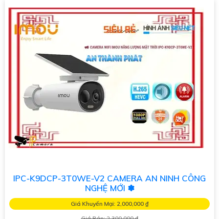
IPC-K9DCP-3T0WE-V2 CAMERA AN NINH CÔNG
NGHỆ MỚI ✽
Giá Khuyến Mại: 2,000,000 ₫
Giá Bán: 2,300,000 ₫