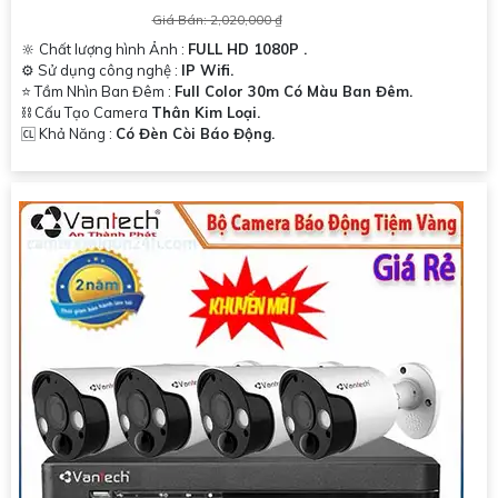
Giá Bán: 2,020,000 ₫
🔆 Chất lượng hình Ảnh :
FULL HD 1080P .
⚙ Sử dụng công nghệ :
IP Wifi.
⭐ Tầm Nhìn Ban Đêm :
Full Color 30m Có Màu Ban Đêm.
⛓ Cấu Tạo Camera
Thân Kim Loại.
️🆑 Khả Năng :
Có Đèn Còi Báo Động.