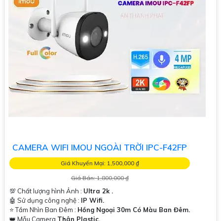
CAMERA WIFI IMOU NGOÀI TRỜI IPC-F42FP
Giá Khuyến Mại: 1,500,000 ₫
Giá Bán: 1,800,000 ₫
💯 Chất lượng hình Ảnh :
Ultra 2k .
🤖️ Sử dụng công nghệ :
IP Wifi.
⭐ Tầm Nhìn Ban Đêm :
Hồng Ngoại 30m Có Màu Ban Đêm.
👑 Mẫu Camera
Thân Plastic.