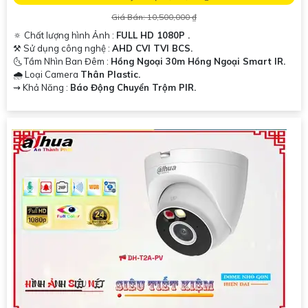
Giá Bán: 10,500,000 ₫
🔅 Chất lượng hình Ảnh :
FULL HD 1080P .
⚒ Sử dụng công nghệ :
AHD CVI TVI BCS.
🌜 Tầm Nhìn Ban Đêm :
Hồng Ngoại 30m Hồng Ngoại Smart IR.
🌧️ Loại Camera
Thân Plastic.
️⇝ Khả Năng :
Báo Động Chuyển Trộm PIR.