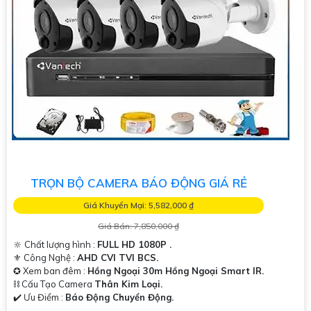
TRỌN BỘ CAMERA BÁO ĐỘNG GIÁ RẺ
Giá Khuyến Mại: 5,582,000 ₫
Giá Bán: 7,850,000 ₫
🔆 Chất lượng hình :
FULL HD 1080P .
⚜️ Công Nghệ :
AHD CVI TVI BCS.
✪ Xem ban đêm :
Hồng Ngoại 30m Hồng Ngoại Smart IR.
⛓ Cấu Tạo Camera
Thân Kim Loại.
️✔️ Ưu Điểm :
Báo Động Chuyển Động.