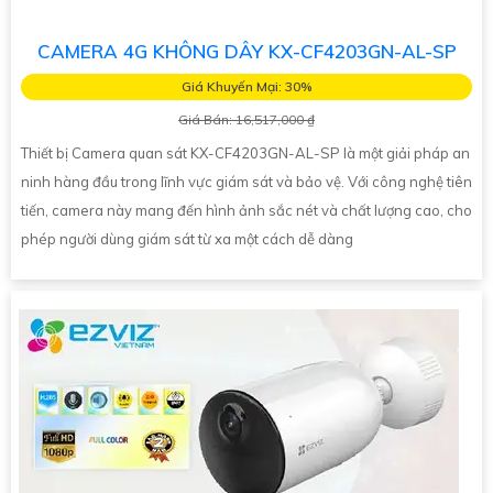
CAMERA 4G KHÔNG DÂY KX-CF4203GN-AL-SP
Giá Khuyến Mại: 30%
Giá Bán: 16,517,000 ₫
Thiết bị Camera quan sát KX-CF4203GN-AL-SP là một giải pháp an
ninh hàng đầu trong lĩnh vực giám sát và bảo vệ. Với công nghệ tiên
tiến, camera này mang đến hình ảnh sắc nét và chất lượng cao, cho
phép người dùng giám sát từ xa một cách dễ dàng