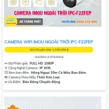
CAMERA WIFI IMOU NGOÀI TRỜI IPC-F22FEP
Giá Khuyến Mại: 1,500,000 ₫
Giá Bán: 2,074,000 ₫
👀 Độ Phân giải :
FULL HD 1080P .
⚜️ Công Nghệ Camera :
IP Wifi.
💥 Xem ban đêm :
Hồng Ngoại 30m Có Màu Ban Đêm.
🎼️ Camera Theo Mẫu
Thân Kim Loại.
️↭ Ưu Điểm :
Báo Động Chuyển Động.