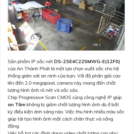
Sản phẩm IP sắc nét
DS-2SE4C225MWG-E(12F0)
của An Thành Phát là một lựa chọn xuất sắc cho hệ
thống giám sát an ninh của bạn. Với độ phân giải cao
lên đến 2.0 megapixel, camera này mang đến chất
lượng hình ảnh rõ nét và sắc sảo.
Chip Progressive Scan CMOS cùng công nghệ IP giúp
an Tâm
không bị giảm chất lượng hình ảnh dù ở bất
kỳ điều kiện ánh sáng nào. Việc thu hình nhiều màu sắc
giúp tái tạo hình ảnh một cách chân thực và sống
động.
Việc hỗ trợ các định dạng video chất lượng cao như