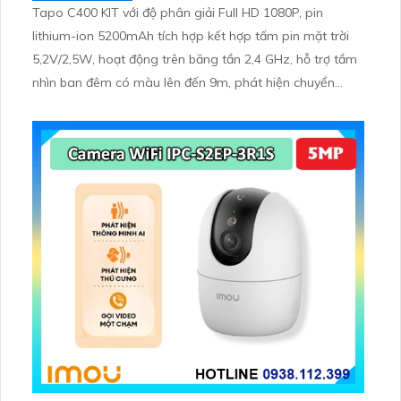
Tapo C400 KIT với độ phân giải Full HD 1080P, pin
lithium-ion 5200mAh tích hợp kết hợp tấm pin mặt trời
5,2V/2,5W, hoạt động trên băng tần 2,4 GHz, hỗ trợ tầm
nhìn ban đêm có màu lên đến 9m, phát hiện chuyển
động và con người bằng AI, đồng thời lưu trữ dữ liệu qua
thẻ microSD lên đến 512GB