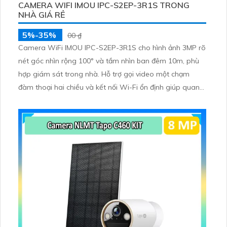
CAMERA WIFI IMOU IPC-S2EP-3R1S TRONG
NHÀ GIÁ RẺ
5%-35%
00 ₫
Camera WiFi IMOU IPC-S2EP-3R1S cho hình ảnh 3MP rõ
nét góc nhìn rộng 100° và tầm nhìn ban đêm 10m, phù
hợp giám sát trong nhà. Hỗ trợ gọi video một chạm
đàm thoại hai chiều và kết nối Wi-Fi ổn định giúp quan
sát từ xa. Lưu trữ linh hoạt qua thẻ microSD tối đa
256GB hoặc lưu đám mây dễ lắp đặt cho gia đình và văn
phòng nhỏ.