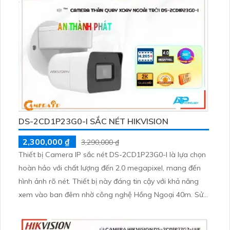
DS-2CD1P23G0-I SẮC NÉT HIKVISION
2,300,000 ₫
3,290,000 ₫
Thiết bị Camera IP sắc nét DS-2CD1P23G0-I là lựa chọn
hoàn hảo với chất lượng đến 2.0 megapixel, mang đến
hình ảnh rõ nét. Thiết bị này đáng tin cậy với khả năng
xem vào ban đêm nhờ công nghệ Hồng Ngoại 40m. Sử
dụng cho công trình ban đêm với chất lượng đúng tiêu
chuẩn với công nghệ IP tiên tiến không bị giảm chất