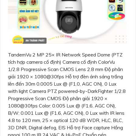
TandemVu 2 MP 25× IR Network Speed Dome (PTZ
tích hợp camera cố định) Camera cố định ColorVu
1/2.8 Progressive Scan CMOS Lens 2.8 mm Độ phân
giải 1920 × 1080@30fps Hỗ trợ đèn ánh sáng trắng
lên đến 30m 0.0005 Lux @ (F1.0, AGC ON), 0 Lux
with light Camera PTZ powered-by-DarkFighter 1/2.8
Progressive Scan CMOS Độ phân giải 1920 ×
1080@30fps Color: 0.005 Lux @ (F1.6, AGC ON),
B/W: 0.001 Lux @ (F1.6, AGC ON), 0 Lux with IR lens
4.8 to 120 mm, 25 × optical 120 dB WDR, HLC, BLC,
3D DNR, Digital defog, EIS Hỗ trợ Face capture Hồng
ngoại 100 m IR 24 VAC & Hi-PoE Chuẩn nén