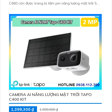
C660 còn được trang bị tấm pin năng lượng mặt trời 5.
2V 2. 5W, tích hợp AI phát hiện người, thú cưng, phương
tiện, lưu trữ thẻ microSD tối đa 512 GB
CAMERA AI NĂNG LƯỢNG MẶT TRỜI TAPO
C400 KIT
1,399,300 ₫
1,999,000 ₫