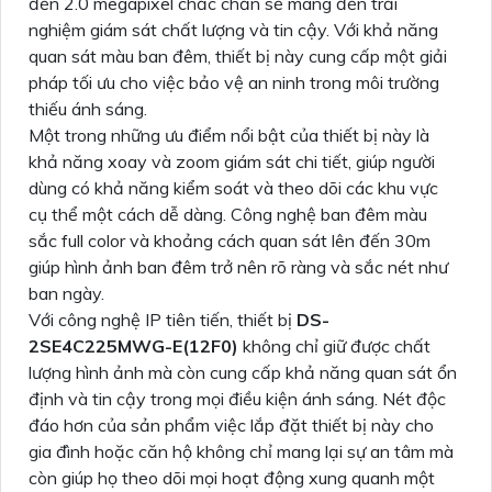
đến 2.0 megapixel chắc chắn sẽ mang đến trải
nghiệm giám sát chất lượng và tin cậy. Với khả năng
quan sát màu ban đêm, thiết bị này cung cấp một giải
pháp tối ưu cho việc bảo vệ an ninh trong môi trường
thiếu ánh sáng.
Một trong những ưu điểm nổi bật của thiết bị này là
khả năng xoay và zoom giám sát chi tiết, giúp người
dùng có khả năng kiểm soát và theo dõi các khu vực
cụ thể một cách dễ dàng. Công nghệ ban đêm màu
sắc full color và khoảng cách quan sát lên đến 30m
giúp hình ảnh ban đêm trở nên rõ ràng và sắc nét như
ban ngày.
Với công nghệ IP tiên tiến, thiết bị
DS-
2SE4C225MWG-E(12F0)
không chỉ giữ được chất
lượng hình ảnh mà còn cung cấp khả năng quan sát ổn
định và tin cậy trong mọi điều kiện ánh sáng. Nét độc
đáo hơn của sản phẩm việc lắp đặt thiết bị này cho
gia đình hoặc căn hộ không chỉ mang lại sự an tâm mà
còn giúp họ theo dõi mọi hoạt động xung quanh một