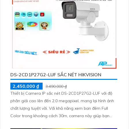
lượng
DS-2CD1P27G2-LUF SẮC NÉT HIKVISION
2,450,000 ₫
3,490,000 ₫
Thiết bị Camera IP sắc nét DS-2CD1P27G2-LUF với độ
phân giải cao lên đến 2.0 megapixel, mang lại hình ảnh
chất lượng tuyệt vời. Với khả năng xem ban đêm Full
Color trong khoảng cách 30m, camera này giúp bạn
quan sát mọi chi tiết ngay cả trong bóng tối. Sử dụng