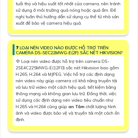
tuổi thọ và hiệu suất tốt nhất của camera, nên tránh
sử dụng ở môi trường quá nóng hoặc quá ẩm. Đề
nghị tuân thủ hướng dẫn sử dụng cụ thể từ nhà sản
xuất để bảo vệ camera hiệu quả.
️❓ LOẠI NÉN VIDEO NÀO ĐƯỢC HỖ TRỢ TRÊN
CAMERA DS-SEC22MWG-E(2F) SẮC NÉT HIKVISION?
🦅 Loại nén video được hỗ trợ trên camera DS-
2SE4C225MWG-E(12F0) sắc nét Hikvision bao gồm
H.265, H.264 và MJPEG. Việc hỗ trợ các định dạng
nén video này giúp camera có khả năng truyền tải
và lưu trữ video một cách hiệu quả, tiết kiệm băng
thông mạng và không gian lưu trữ. Đồng thời, việc
sử dụng các định dạng nén video tiêu chuẩn như
H.265 và H.264 cũng giúp
an Tâm
chất lượng hình
ảnh và video được bảo vệ và truyền tải một cách ổn
định.