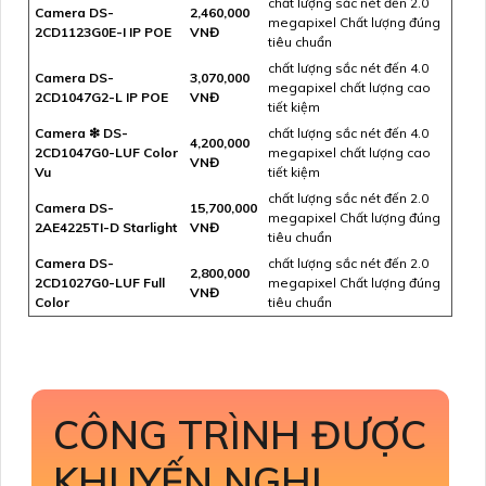
chất lượng sắc nét đến 2.0
Camera DS-
2,460,000
megapixel Chất lượng đúng
2CD1123G0E-I IP POE
VNĐ
tiêu chuẩn
chất lượng sắc nét đến 4.0
Camera DS-
3,070,000
megapixel chất lượng cao
2CD1047G2-L IP POE
VNĐ
tiết kiệm
Camera ❇ DS-
chất lượng sắc nét đến 4.0
4,200,000
2CD1047G0-LUF Color
megapixel chất lượng cao
VNĐ
Vu
tiết kiệm
chất lượng sắc nét đến 2.0
Camera DS-
15,700,000
megapixel Chất lượng đúng
2AE4225TI-D Starlight
VNĐ
tiêu chuẩn
Camera DS-
chất lượng sắc nét đến 2.0
2,800,000
2CD1027G0-LUF Full
megapixel Chất lượng đúng
VNĐ
Color
tiêu chuẩn
CÔNG TRÌNH ĐƯỢC
KHUYẾN NGHỊ