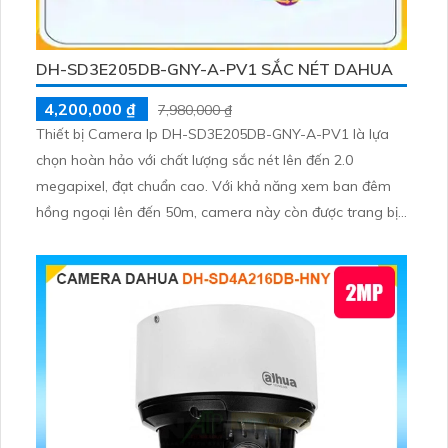
DH-SD3E205DB-GNY-A-PV1 SẮC NÉT DAHUA
4,200,000 ₫
7,980,000 ₫
Thiết bị Camera Ip DH-SD3E205DB-GNY-A-PV1 là lựa
chọn hoàn hảo với chất lượng sắc nét lên đến 2.0
megapixel, đạt chuẩn cao. Với khả năng xem ban đêm
hồng ngoại lên đến 50m, camera này còn được trang bị
công nghệ IP hiện đại không giảm chất lượng. Starlight
giúp tái tạo màu sắc trung thực, lắp đặt dễ dàng cho
gia đình, căn hộ