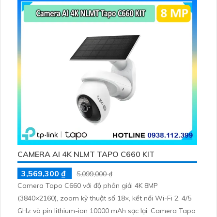
CAMERA AI 4K NLMT TAPO C660 KIT
3,569,300 ₫
5,099,000 ₫
Camera Tapo C660 với độ phân giải 4K 8MP
(3840×2160), zoom kỹ thuật số 18×, kết nối Wi-Fi 2. 4/5
GHz và pin lithium-ion 10000 mAh sạc lại. Camera Tapo