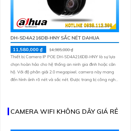
DH-SD4A216DB-HNY SẮC NÉT DAHUA
11,580,000 ₫
14,985,000 ₫
Thiết bị Camera IP POE DH-SD4A216DB-HNY là sự lựa
chọn hoàn hảo cho hệ thống an ninh gia đình hoặc căn
hộ. Với độ phân giải 2.0 megapixel, camera này mang
đến hình ảnh rõ nét và sắc nét. Được trang bị công nghệ
IP POE hiện đại, không giảm chất lượng hồng ngoại
Smart IR kể cả ban đêm
CAMERA WIFI KHÔNG DÂY GIÁ RẺ