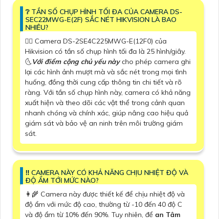
❔ TẦN SỐ CHỤP HÌNH TỐI ĐA CỦA CAMERA DS-
SEC22MWG-E(2F) SẮC NÉT HIKVISION LÀ BAO
NHIÊU?
🙆‍♀️ Camera DS-2SE4C225MWG-E(12F0) của
Hikvision có tần số chụp hình tối đa là 25 hình/giây.
🌜
Với điểm cộng chủ yếu này
cho phép camera ghi
lại các hình ảnh mượt mà và sắc nét trong mọi tình
huống, đồng thời cung cấp thông tin chi tiết và rõ
ràng. Với tần số chụp hình này, camera có khả năng
xuất hiện và theo dõi các vật thể trong cảnh quan
nhanh chóng và chính xác, giúp nâng cao hiệu quả
giám sát và bảo vệ an ninh trên môi trường giám
sát.
‼️ CAMERA NÀY CÓ KHẢ NĂNG CHỊU NHIỆT ĐỘ VÀ
ĐỘ ẨM TỚI MỨC NÀO?
👩‍🌾 Camera này được thiết kế để chịu nhiệt độ và
độ ẩm với mức độ cao, thường từ -10 đến 40 độ C
và độ ẩm từ 10% đến 90%. Tuy nhiên, để
an Tâm