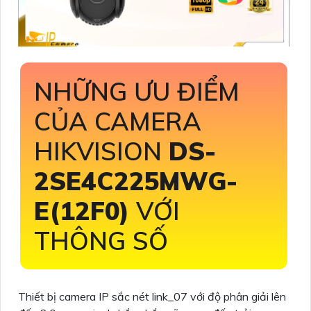
NHỮNG ƯU ĐIỂM
CỦA CAMERA
HIKVISION
DS-
2SE4C225MWG-
E(12F0)
VỚI
THÔNG SỐ
Thiết bị camera IP sắc nét link_07 với độ phân giải lên