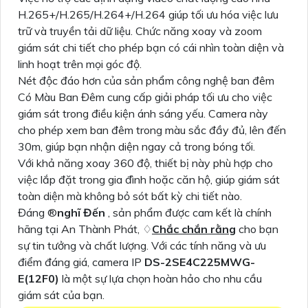
H.265+/H.265/H.264+/H.264 giúp tối ưu hóa việc lưu
trữ và truyền tải dữ liệu. Chức năng xoay và zoom
giám sát chi tiết cho phép bạn có cái nhìn toàn diện và
linh hoạt trên mọi góc độ.
Nét độc đáo hơn của sản phẩm công nghệ ban đêm
Có Màu Ban Đêm cung cấp giải pháp tối ưu cho việc
giám sát trong điều kiện ánh sáng yếu. Camera này
cho phép xem ban đêm trong màu sắc đầy đủ, lên đến
30m, giúp bạn nhận diện ngay cả trong bóng tối.
Với khả năng xoay 360 độ, thiết bị này phù hợp cho
việc lắp đặt trong gia đình hoặc căn hộ, giúp giám sát
toàn diện mà không bỏ sót bất kỳ chi tiết nào.
Đáng ®️
nghĩ Đến
, sản phẩm được cam kết là chính
hãng tại An Thành Phát, ♢
Chắc chắn rằng
cho bạn
sự tin tưởng và chất lượng. Với các tính năng và ưu
điểm đáng giá, camera IP
DS-2SE4C225MWG-
E(12F0)
là một sự lựa chọn hoàn hảo cho nhu cầu
giám sát của bạn.