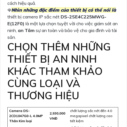
cách hiệu quả.
☫
Nhìn những đặc điểm của thiết bị có thể nói là
thiết bị camera IP sắc nét
DS-2SE4C225MWG-
E(12F0)
là một lựa chọn tuyệt vời cho việc giám sát an
ninh,
an Tâm
sự an toàn và bảo vệ cho gia đình và tài
sản.
CHỌN THÊM NHỮNG
THIẾT BỊ AN NINH
KHÁC THAM KHẢO
CÙNG LOẠI VÀ
THƯƠNG HIỆU
Camera DS-
chất lượng sắc nét đến 4.0
2,930,000
2CD1047G0-L 4.0MP
megapixel chất lượng cao
VNĐ
Thân Kim loại
tiết kiệm