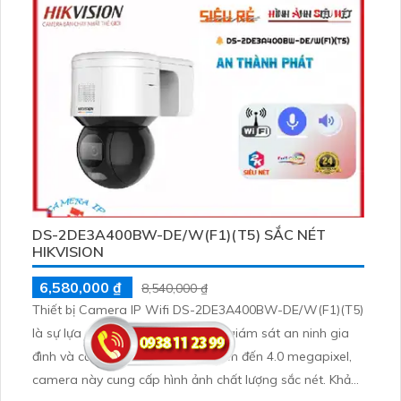
DS-2DE3A400BW-DE/W(F1)(T5) SẮC NÉT
HIKVISION
6,580,000 ₫
8,540,000 ₫
Thiết bị Camera IP Wifi DS-2DE3A400BW-DE/W(F1)(T5)
là sự lựa chọn hoàn hảo cho việc giám sát an ninh gia
đình và căn hộ. Với độ phân giải lên đến 4.0 megapixel,
camera này cung cấp hình ảnh chất lượng sắc nét. Khả