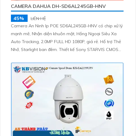
CAMERA DAHUA DH-SD6AL245GB-HNV
45%
LIÊN HỆ
Camera An Ninh Ip POE SD6AL245GB-HNV có chip xử lý
mạnh mẽ, Nhận diện khuôn mặt, Hồng Ngoại Siêu Xa
Auto Tracking, 2.0MP FULL HD 1080P, giá rẻ. Hổ trợ Thẻ
Nhớ, Starlight ban đêm. Thiết kế Sony STARVIS CMOS
tiết kiệm năng lượng, chất lượng sắc nét