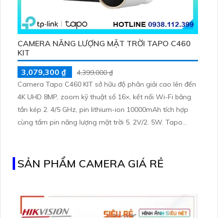
CAMERA NĂNG LƯỢNG MẶT TRỜI TAPO C460
KIT
3,079,300 ₫
4,399,000 ₫
Camera Tapo C460 KIT sở hữu độ phân giải cao lên đến
4K UHD 8MP, zoom kỹ thuật số 16×, kết nối Wi-Fi băng
tần kép 2. 4/5 GHz, pin lithium-ion 10000mAh tích hợp
cùng tấm pin năng lượng mặt trời 5. 2V/2. 5W. Tapo
C460 KIT cũng hỗ trợ quan sát ban đêm màu với cảm
biến Starlight, tầm nhìn lên đến 15 m
SẢN PHẨM CAMERA GIÁ RẺ