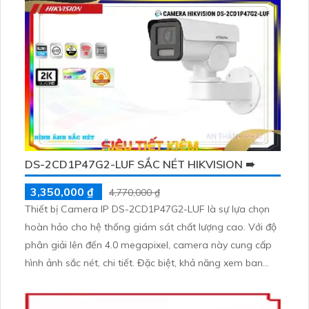
công nghệ IP tiên tiến, camera không bị giảm chất lượng
và cho phép xem hình ảnh ban đêm như ban ngày
DS-2CD1P47G2-LUF SẮC NÉT HIKVISION ➠
3,350,000 ₫
4,770,000 ₫
Thiết bị Camera IP DS-2CD1P47G2-LUF là sự lựa chọn
hoàn hảo cho hệ thống giám sát chất lượng cao. Với độ
phân giải lên đến 4.0 megapixel, camera này cung cấp
hình ảnh sắc nét, chi tiết. Đặc biệt, khả năng xem ban
đêm Full Color trong khoảng cách 30m giúp quan sát
hiệu quả ngay cả khi thiếu ánh sáng