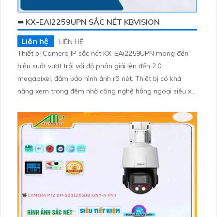
➠ KX-EAI2259UPN SẮC NÉT KBVISION
Liên hệ
LIÊN HỆ
Thiết bị Camera IP sắc nét KX-EAi2259UPN mang đến
hiệu suất vượt trội với độ phân giải lên đến 2.0
megapixel, đảm bảo hình ảnh rõ nét. Thiết bị có khả
năng xem trong đêm nhờ công nghệ hồng ngoại siêu xa,
giúp quan sát ban đêm mà không bị chất lượng giảm
sút. Với tính năng xe quay 360 độ và Zoom, giúp giám
sát mọi chi tiết một cách linh hoạt