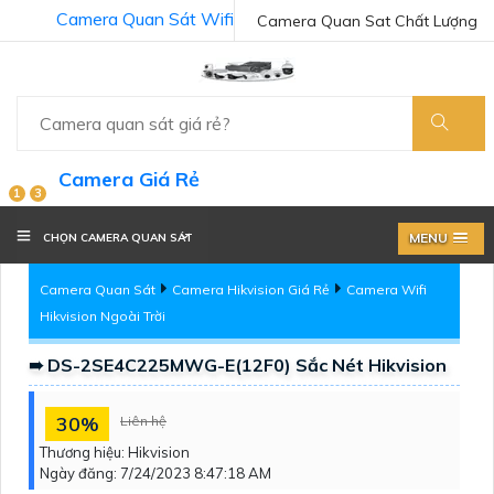
Camera Quan Sát Wifi
Camera Quan Sat Chất Lượng
Camera Giá Rẻ
1
3
MENU
CHỌN CAMERA QUAN SÁT
Camera Quan Sát
Camera Hikvision Giá Rẻ
Camera Wifi
Hikvision Ngoài Trời
➠ DS-2SE4C225MWG-E(12F0) Sắc Nét Hikvision
30%
Liên hệ
Thương hiệu:
Hikvision
Ngày đăng:
7/24/2023 8:47:18 AM