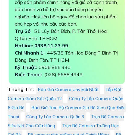
cấp sản phẩm chính hãng với giá cả cạnh tranh,
bảo hành và hỗ trợ sau bán hàng chuyên
nghiệp. Hãy liên hệ ngay để chọn lựa sản phẩm
phù hợp với nhu cầu của bạn.
Trụ Sở:
51 Lũy Bán Bích, P. Tân Thới Hòa,
Q.Tân Phú, TP.HCM
Hotline: 0938.11.23.99
Chi Nhánh 1:
445/38 Tân Hòa Đông,P Bình Trị
Đông, Bình Tân, TP HCM
Kỹ Thuật:
0906.855.330
Điện Thoại:
(028) 6688.4949
Thông Tin:
Báo Giá Camera Unv Mới Nhất
Lắp Đặt
Camera Giám Sát Quận 12
Công Ty Lắp Camera Quận
8 Giá Rẻ
Báo Giá Trọn Bộ Camera Giá Rẻ Xem Qua Điện
Thoại
Công Ty Lắp Camera Quận 3
Trọn Bộ Camera
Siêu Nét Cho Cửa Hàng
Trọn Bộ Camera Trường Học
Giá Rẻ
Bộ camera nhà xưởng giá rẻ Chính Hãng
Bộ