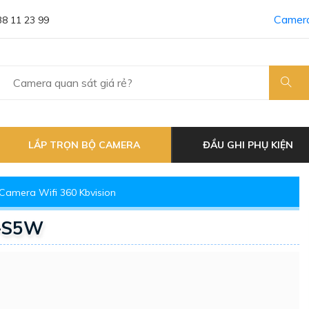
Camera
38 11 23 99
LẮP TRỌN BỘ CAMERA
ĐẦU GHI PHỤ KIỆN
Camera Wifi 360 Kbvision
X-S5W