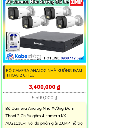
BỘ CAMERA ANALOG NHÀ XƯỞNG ĐÀM
THOẠI 2 CHIỀU
3,400,000 ₫
5,599,000 ₫
Bộ Camera Analog Nhà Xưởng Đàm
Thoại 2 Chiều gồm 4 camera KX-
AD2111C-T với độ phân giải 2.0MP, hỗ trợ