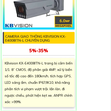
CAMERA GIAO THÔNG KBVISION KX-
E4008ITN-L CHUYÊN DỤNG
5%-35%
KBvision KX-E4008ITN-L trang bị cảm biến
1/1. 8” CMOS, độ phân giải 4MP, xử lý biển
số tốc độ cao đến 180km/h, tích hợp GPS,
LED sáng ấm, chuẩn IP67/IK10, khả năng
phân tích vi phạm vượt trội: lấn làn, đi
ngược chiều, phát hiện kẹt xe, ANPR chính
xác >99%.