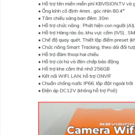
• Hỗ trợ tên miền miễn phí KBVISION.TV và 
• Ống kính cố định 4mm , góc nhìn 80.4°
• Tầm chiếu sáng ban đêm: 30m
• Hỗ trợ chức năng : Phát hiện con người (AI)
• Hỗ trợ Hàng rào ảo, khu vực cấm (IVS) , S
• Chế độ quay quét, Thiết lập điểm preset (k
• Chức năng Smart Tracking, theo dõi đối t
• Hỗ trợ đàm thoại hai chiều
• Hỗ trợ còi hú và đèn chớp báo động
• Hỗ trợ khe cắm thẻ nhớ 256GB
• Kết nối WIFI, LAN, hỗ trợ ONVIF
• Chuẩn chống nước IP66, lắp đặt ngoài trời
• Điện áp DC12V (không hỗ trợ PoE)