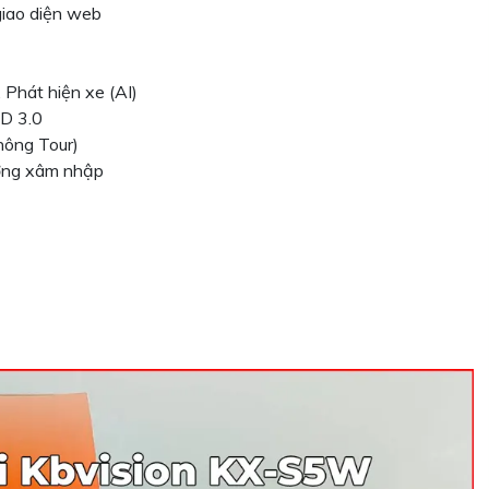
giao diện web
, Phát hiện xe (AI)
MD 3.0
hông Tour)
ượng xâm nhập