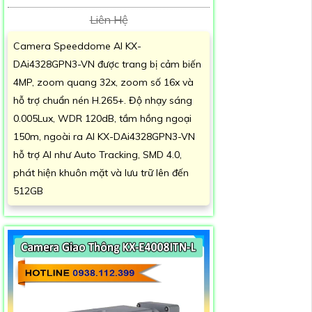
Liên Hệ
Camera Speeddome AI KX-
DAi4328GPN3-VN được trang bị cảm biến
4MP, zoom quang 32x, zoom số 16x và
hỗ trợ chuẩn nén H.265+. Độ nhạy sáng
0.005Lux, WDR 120dB, tầm hồng ngoại
150m, ngoài ra AI KX-DAi4328GPN3-VN
hỗ trợ AI như Auto Tracking, SMD 4.0,
phát hiện khuôn mặt và lưu trữ lên đến
512GB