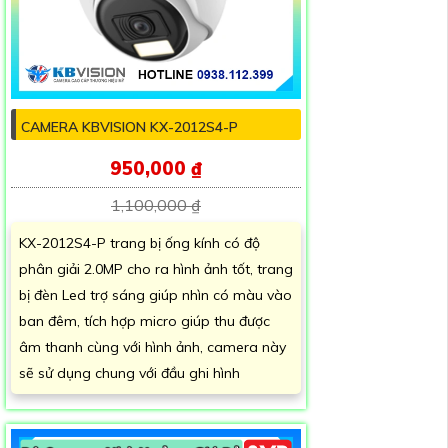
CAMERA KBVISION KX-2012S4-P
950,000 ₫
1,100,000 ₫
KX-2012S4-P trang bị ống kính có độ
phân giải 2.0MP cho ra hình ảnh tốt, trang
bị đèn Led trợ sáng giúp nhìn có màu vào
ban đêm, tích hợp micro giúp thu được
âm thanh cùng với hình ảnh, camera này
sẽ sử dụng chung với đầu ghi hình