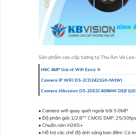
Sản phẩm cao cấp tương tự Thu Âm Và Loa
H6C 4MP Giá rẻ Wifi Ezviz ✨
Camera IP WIFI DS-2CD2421G0-IW(W)
Camera Hikvision DS-2DE2C400MW-DE(F1)(S
• Camera wifi quay quét ngoài trời 5.0MP
• Độ phân giải 1/2.8"" CMOS 5MP, 25/30
• Chuẩn nén H265+
• Hỗ trợ các chế độ ánh sáng ban đêm: Có mà