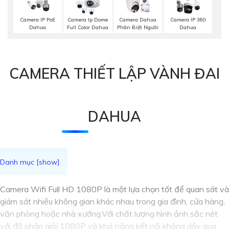
Camera IP PoE
Camera Ip Dome
Camera Dahua
Camera IP 360
Dahua
Full Color Dahua
Phân Biệt Người
Dahua
CAMERA THIẾT LẬP VÀNH ĐAI
DAHUA
Camera Wifi Full HD 1080P là một lựa chọn tốt để quan sát và
giám sát nhiều không gian khác nhau trong gia đình, cửa hàng,
văn phòng hoặc nhà xưởng.Với chất lượng hình ảnh sắc nét
với độ phân giải 1080P và khả năng kết nối không dây qua