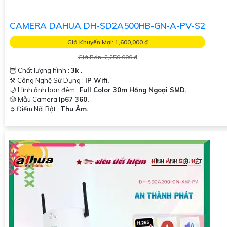
CAMERA DAHUA DH-SD2A500HB-GN-A-PV-S2
Giá Khuyến Mại: 1,600,000 ₫
Giá Bán: 2,250,000 ₫
🦉 Chất lượng hình :
3k .
⚒ Công Nghệ Sử Dụng :
IP Wifi.
🌙 Hình ảnh ban đêm :
Full Color 30m Hồng Ngoại SMD.
🎲 Mẫu Camera
Ip67 360.
️➲ Điểm Nỗi Bật :
Thu Âm.