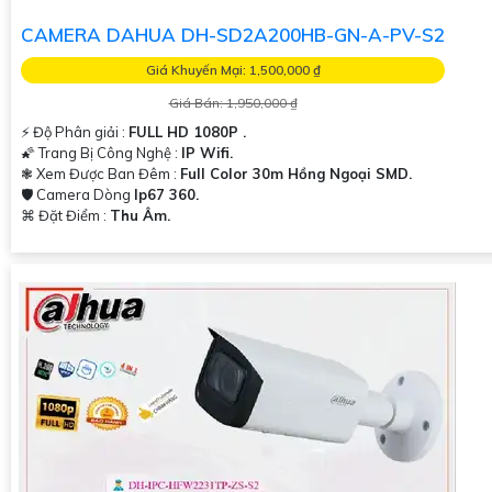
CAMERA DAHUA DH-SD2A200HB-GN-A-PV-S2
Giá Khuyến Mại: 1,500,000 ₫
Giá Bán: 1,950,000 ₫
️⚡ Độ Phân giải :
FULL HD 1080P .
🌠 Trang Bị Công Nghệ :
IP Wifi.
❃ Xem Được Ban Đêm :
Full Color 30m Hồng Ngoại SMD.
🛡 Camera Dòng
Ip67 360.
️⌘ Đặt Điểm :
Thu Âm.