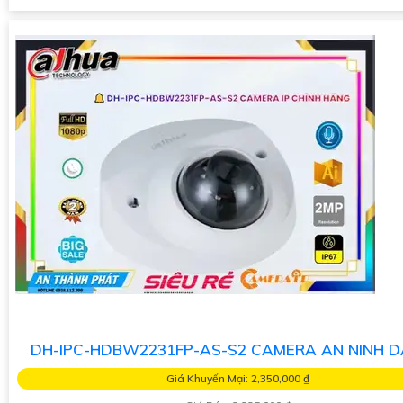
DH-IPC-HDBW2231FP-AS-S2 CAMERA AN NINH 
Giá Khuyến Mại: 2,350,000 ₫