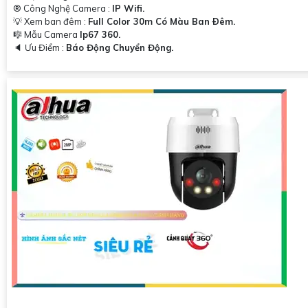
®️ Công Nghệ Camera :
IP Wifi.
💡 Xem ban đêm :
Full Color 30m Có Màu Ban Ðêm.
🎼️ Mẫu Camera
Ip67 360.
️🔈 Ưu Điểm :
Báo Động Chuyển Động.