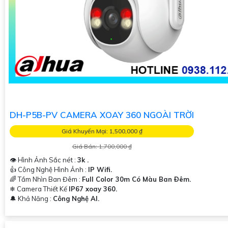
DH-P5B-PV CAMERA XOAY 360 NGOÀI TRỜI
Giá Khuyến Mại: 1,500,000 ₫
Giá Bán: 1,700,000 ₫
👁 Hình Ảnh Sắc nét :
3k .
👍 Công Nghệ Hình Ảnh :
IP Wifi.
🌈 Tầm Nhìn Ban Đêm :
Full Color 30m Có Màu Ban Ðêm.
❄ Camera Thiết Kế
IP67 xoay 360.
️🔔 Khả Năng :
Công Nghệ AI.