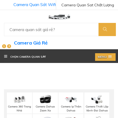
Camera Quan Sát Wifi
Camera Quan Sat Chất Lượng
Camera Giá Rẻ
1
3
MENU
CHỌN CAMERA QUAN SÁT
Camera 360 Trong
Camera Dahua
Camera Ip Thân
Camera Thiết Lập
Nhà
Zoom Xa
Dahua
Vành Đai Dahua