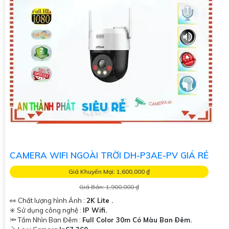
CAMERA WIFI NGOÀI TRỜI DH-P3AE-PV GIÁ RẺ
Giá Khuyến Mại: 1,600,000 ₫
Giá Bán: 1,900,000 ₫
👀 Chất lượng hình Ảnh :
2K Lite .
✳️ Sử dụng công nghệ :
IP Wifi.
🔦 Tầm Nhìn Ban Đêm :
Full Color 30m Có Màu Ban Ðêm.