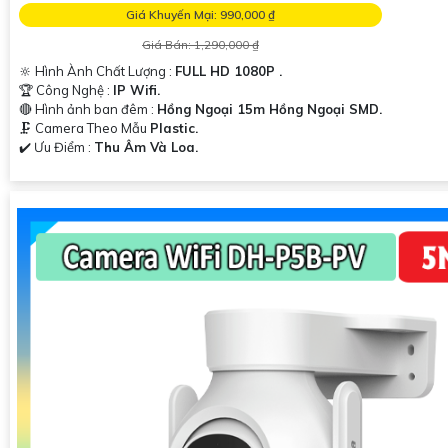
Giá Khuyến Mại: 990,000 ₫
Giá Bán: 1,290,000 ₫
🔆 Hình Ành Chất Lượng :
FULL HD 1080P .
🏆 Công Nghệ :
IP Wifi.
🔴 Hình ảnh ban đêm :
Hồng Ngoại 15m Hồng Ngoại SMD.
🗜️ Camera Theo Mẫu
Plastic.
️✔️ Ưu Điểm :
Thu Âm Và Loa.