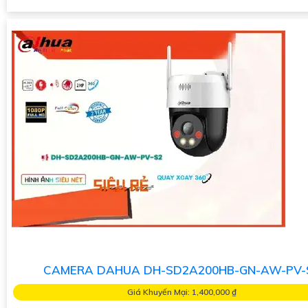
CAMERA DAHUA DH-SD2A200HB-GN-AW-PV-
Giá Khuyến Mại: 1,400,000 ₫