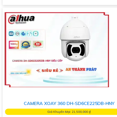
CAMERA XOAY 360 DH-SD6CE225DB-HNY
Giá Khuyến Mại: 21,500,000 ₫