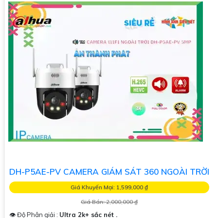
DH-P5AE-PV CAMERA GIÁM SÁT 360 NGOÀI TRỜI
Giá Khuyến Mại: 1,599,000 ₫
Giá Bán: 2,000,000 ₫
👁 Độ Phân giải :
Ultra 2k+ sắc nét .