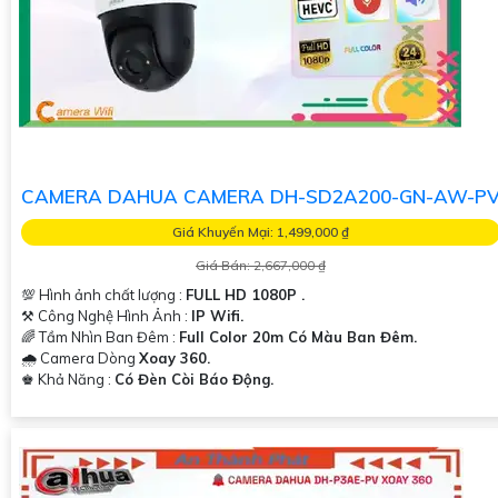
CAMERA DAHUA CAMERA DH-SD2A200-GN-AW-P
Giá Khuyến Mại: 1,499,000 ₫
Giá Bán: 2,667,000 ₫
💯 Hình ảnh chất lượng :
FULL HD 1080P .
⚒ Công Nghệ Hình Ảnh :
IP Wifi.
🌈 Tầm Nhìn Ban Đêm :
Full Color 20m Có Màu Ban Đêm.
🌧️ Camera Dòng
Xoay 360.
️♚ Khả Năng :
Có Đèn Còi Báo Động.