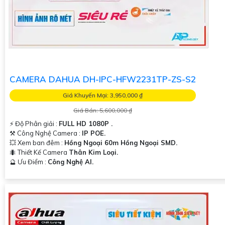
CAMERA DAHUA DH-IPC-HFW2231TP-ZS-S2
Giá Khuyến Mại: 3,950,000 ₫
Giá Bán: 5,600,000 ₫
️⚡ Độ Phân giải :
FULL HD 1080P .
⚒ Công Nghệ Camera :
IP POE.
💥 Xem ban đêm :
Hồng Ngoại 60m Hồng Ngoại SMD.
🐜 Thiết Kế Camera
Thân Kim Loại.
️🔮 Ưu Điểm :
Công Nghệ AI.