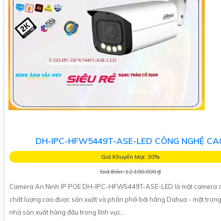
DH-IPC-HFW5449T-ASE-LED CÔNG NGHỆ CA
Giá Khuyến Mại: 30%
Giá Bán: 12,180,000 ₫
Camera An Ninh IP POE DH-IPC-HFW5449T-ASE-LED là một camera a
chất lượng cao được sản xuất và phân phối bởi hãng Dahua - một tron
nhà sản xuất hàng đầu trong lĩnh vực...