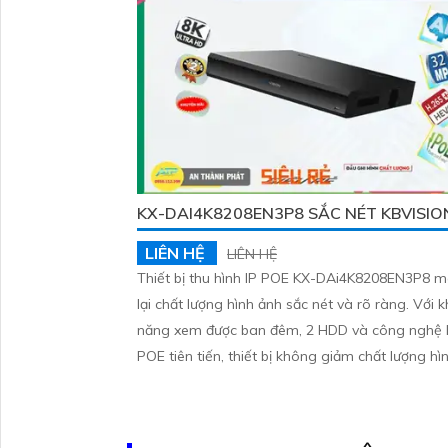
KX-DAI4K8208EN3P8 SẮC NÉT KBVISIO
LIÊN HỆ
LIÊN HỆ
Thiết bị thu hình IP POE KX-DAi4K8208EN3P8 
lại chất lượng hình ảnh sắc nét và rõ ràng. Với khả
năng xem được ban đêm, 2 HDD và công nghệ 
POE tiên tiến, thiết bị không giảm chất lượng hì
ảnh. ONVIF giúp kết nối và sử dụng dễ dàng. Đầu
ghi 8 kênh tích hợp công nghệ AI, phù hợp với c
khu vực như kho hàng, nhà xưởng và các công t