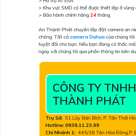
> Hỗ trợ AI SSA.
> Khu vực SMD có thể được thiết lập ở vùng 
> Bảo hành chính hãng
24
tháng
An Thành Phát chuyên lắp đặt camera an ninh
chóng. Tất cả
camera Dahua
của chúng tôi
tuyệt đối cho bạn. Nếu bạn đang có thắc mắc
ngay với chúng tôi qua phần thông tin bên dư
CÔNG TY TNHH
THÀNH PHÁT
Trụ Sở:
51 Lũy Bán Bích, P. Tân Thới H
Hotline: 0938.11.23.99
Chi Nhánh 1:
445/38 Tân Hòa Đông,P. Bì