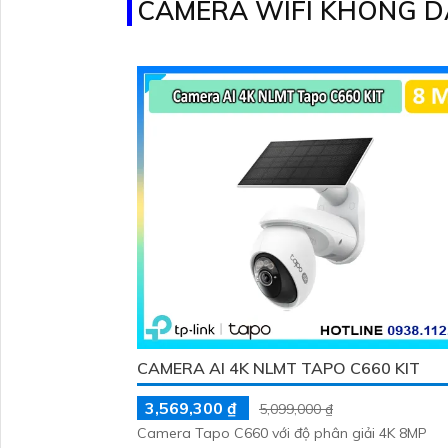
CAMERA WIFI KHÔNG DÂ
khác
CAMERA AI 4K NLMT TAPO C660 KIT
3,569,300 ₫
5,099,000 ₫
Camera Tapo C660 với độ phân giải 4K 8MP