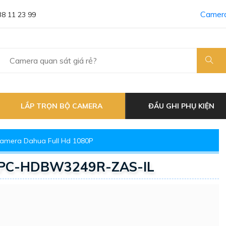
Camera
38 11 23 99
LẮP TRỌN BỘ CAMERA
ĐẦU GHI PHỤ KIỆN
amera Dahua Full Hd 1080P
IPC-HDBW3249R-ZAS-IL