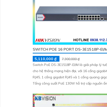
SWITCH POE 16 PORT DS-3E1518P-EI/
5,110,000 ₫
7,300,000 ₫
Switch PoE DS-3E1518P-EI/M là giải pháp lý tư
cho hệ thống mạng hiện đại, với 16 cổng gigabi
RJ45, 1 cổng gigabit RJ45 và 1 cổng quang giga
Tổng công suất PoE 130W hỗ trợ cấp nguồn ổn
cho nhiều thiết bị.