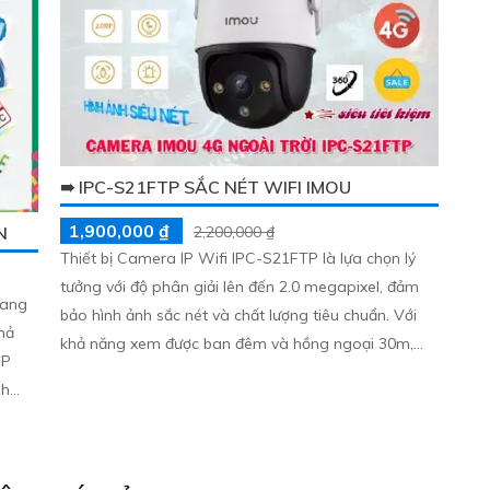
➠ IPC-S21FTP SẮC NÉT WIFI IMOU
1,900,000 ₫
N
2,200,000 ₫
Thiết bị Camera IP Wifi IPC-S21FTP là lựa chọn lý
tưởng với độ phân giải lên đến 2.0 megapixel, đảm
mang
bảo hình ảnh sắc nét và chất lượng tiêu chuẩn. Với
khả năng xem được ban đêm và hồng ngoại 30m,
IP
thiết bị này giúp bảo vệ gia đình và căn hộ một cách
nh
an toàn. Sản phẩm trang bị công nghệ IP Wifi hiện
đại, không giảm chất lượng dù ở chế độ ban đêm
ác
rình