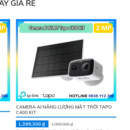
Y GIÁ RẺ
CAMERA AI NĂNG LƯỢNG MẶT TRỜI TAPO
C400 KIT
1,399,300 ₫
1,999,000 ₫