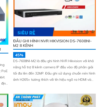
ĐẦU GHI HÌNH NVR HIKVISION DS-7608NI-
M2 8 KÊNH
M
45%
DS-7608NI-M2 là đầu ghi hình NVR Hikvision với khả
ởng
năng hỗ trợ 8 kênh camera IP đầu vào độ phân giải
t PoE
tối đa lên đến 32MP. Đầu ghi sử dụng chuẩn nén hình
bit.
ảnh H265+ tương thích với tín hiệu ngõ ra HDMI và
 định
VGA, hỗ trợ 2 khe cắm ổ cứng SATA, mỗi ổ có dung
lượng tối đa 16TB.