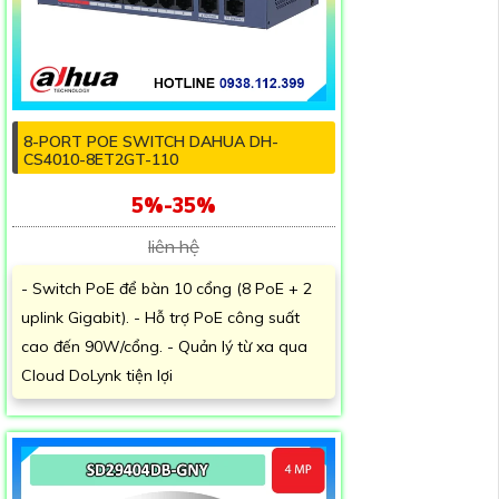
8-PORT POE SWITCH DAHUA DH-
CS4010-8ET2GT-110
5%-35%
liên hệ
- Switch PoE để bàn 10 cổng (8 PoE + 2
uplink Gigabit). - Hỗ trợ PoE công suất
cao đến 90W/cổng. - Quản lý từ xa qua
Cloud DoLynk tiện lợi