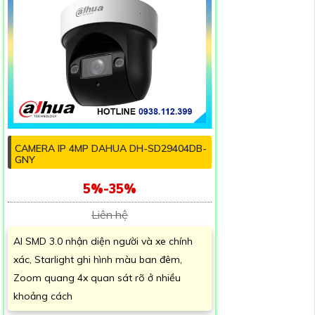
CAMERA IP 4MP DAHUA DH-SD29404DB-
GNY
5%-35%
Liên hệ
AI SMD 3.0 nhận diện người và xe chính
xác, Starlight ghi hình màu ban đêm,
Zoom quang 4x quan sát rõ ở nhiều
khoảng cách