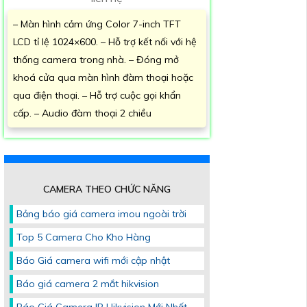
– Màn hình cảm ứng Color 7-inch TFT
LCD tỉ lệ 1024×600. – Hỗ trợ kết nối với hệ
thống camera trong nhà. – Đóng mở
khoá cửa qua màn hình đàm thoại hoặc
qua điện thoại. – Hỗ trợ cuộc gọi khẩn
cấp. – Audio đàm thoại 2 chiều
CAMERA THEO CHỨC NĂNG
Bảng báo giá camera imou ngoài trời
Top 5 Camera Cho Kho Hàng
Báo Giá camera wifi mới cập nhật
Báo giá camera 2 mắt hikvision