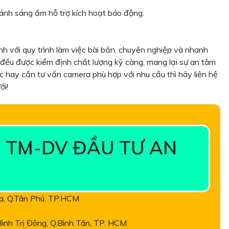
ánh sáng ấm hỗ trợ kích hoạt báo động.
 với quy trình làm việc bài bản, chuyên nghiệp và nhanh
 đều được kiểm định chất lượng kỹ càng, mang lại sự an tâm
 hay cần tư vấn camera phù hợp với nhu cầu thì hãy liên hệ
ới!
 TM-DV ĐẦU TƯ AN
òa, Q.Tân Phú, TP.HCM
nh Trị Đông, Q.Bình Tân, TP. HCM