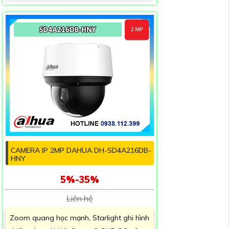
CAMERA IP 2MP DAHUA DH-SD4A216DB-
HNY
5%-35%
Liên hệ
Zoom quang học mạnh, Starlight ghi hình