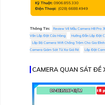
Kỹ Thuật:
0906.855.330
Điện Thoại:
(028) 6688.4949
Thông Tin:
Review Về Mẫu Camera H8 Pro 3
Vấn Lắp Đặt Cửa Hàng
Hướng Đẫn Lắp Đặt C
Lắp Bộ Camera Wifi Chống Trộm Cho Gia Đình 
Camera Giám Sát Từ Xa Giá Rẻ
Lắp Đặt Cam
CAMERA QUAN SÁT ĐỀ 