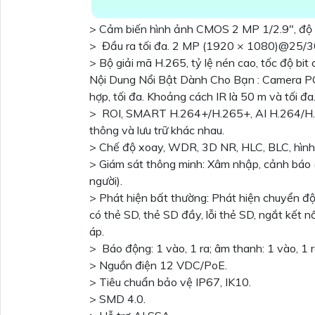
> Cảm biến hình ảnh CMOS 2 MP 1/2.9", độ s
> Đầu ra tối đa. 2 MP (1920 × 1080)@25/30
> Bộ giải mã H.265, tỷ lệ nén cao, tốc độ bit
Nội Dung Nổi Bật Dành Cho Bạn : Camera
hợp, tối đa. Khoảng cách IR là 50 m và tối 
> ROI, SMART H.264+/H.265+, AI H.264/H.26
thông và lưu trữ khác nhau.
> Chế độ xoay, WDR, 3D NR, HLC, BLC, hình 
> Giám sát thông minh: Xâm nhập, cảnh báo (
người).
> Phát hiện bất thường: Phát hiện chuyển độ
có thẻ SD, thẻ SD đầy, lỗi thẻ SD, ngắt kết n
áp.
> Báo động: 1 vào, 1 ra; âm thanh: 1 vào, 1 
> Nguồn điện 12 VDC/PoE.
> Tiêu chuẩn bảo vệ IP67, IK10.
> SMD 4.0.