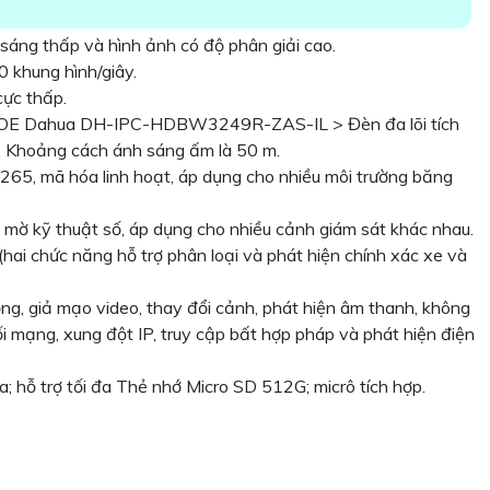
áng thấp và hình ảnh có độ phân giải cao.
 khung hình/giây.
 cực thấp.
 POE Dahua DH-IPC-HDBW3249R-ZAS-IL > Đèn đa lõi tích
đa. Khoảng cách ánh sáng ấm là 50 m.
5, mã hóa linh hoạt, áp dụng cho nhiều môi trường băng
mờ kỹ thuật số, áp dụng cho nhiều cảnh giám sát khác nhau.
hai chức năng hỗ trợ phân loại và phát hiện chính xác xe và
ng, giả mạo video, thay đổi cảnh, phát hiện âm thanh, không
ối mạng, xung đột IP, truy cập bất hợp pháp và phát hiện điện
ra; hỗ trợ tối đa Thẻ nhớ Micro SD 512G; micrô tích hợp.