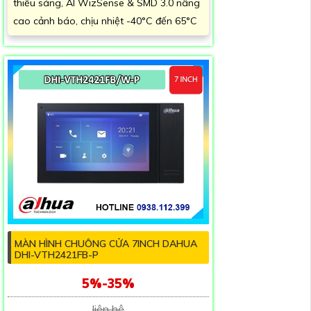
thiếu sáng, AI WizSense & SMD 3.0 nâng
cao cảnh báo, chịu nhiệt -40°C đến 65°C
MÀN HÌNH CHUÔNG CỬA 7INCH DAHUA
DHI-VTH2421FB-P
5%-35%
liên hệ