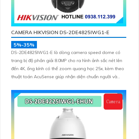
CAMERA HIKVISION DS-2DE4825IWG1-E
5%-35%
DS-2DE4825IWG1-E là dòng camera speed dome có
trang bị độ phân giải 8.0MP cho ra hình ảnh sắc nét lên
đến 4K, ống kính có thể zoom quang học 25x, kèm theo
thuật toán AcuSense giúp nhận diện chuẩn người và
phương tiện, nhìn ban đêm hồng ngoại tầm xa lên đến
100m