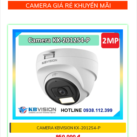
CAMERA GIÁ RẺ KHUYẾN MÃI
CAMERA KBVISION KX-2012S4-P
950,000 ₫