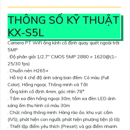
THÔNG SỐ KỸ THUẬT
KX-S5L
Camera PT WiFi ống kính cố định quay quét ngoài trời
5MP
. Độ phân giải 1/2.7" CMOS 5MP 2880 × 1620@(1–
25/30 fps)
. Chuẩn nén H265+
. Hỗ trợ 4 chế độ ánh sáng ban đêm: Có màu (Full
Color), Hồng ngoại, Thông minh và Tắt
. Ống kính cố định 4mm, góc nhìn 78°
. Tầm xa đèn hồng ngoại 30m, tầm xa đèn LED ánh
sáng ấm thu hình có màu 30m
. Chức năng thông minh: Hàng rào ảo, khu vực cấm
(IVS), phát hiện con người, phát hiện phương tiện (ô tô)
. Thiết lập điểm yêu thích (Preset) và gọi điểm nhanh.