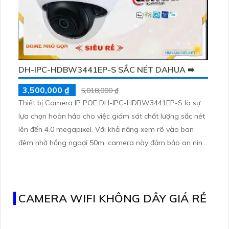
DH-IPC-HDBW3441EP-S SẮC NÉT DAHUA ➠
3,500,000 ₫
5,018,000 ₫
Thiết bị Camera IP POE DH-IPC-HDBW3441EP-S là sự
lựa chọn hoàn hảo cho việc giám sát chất lượng sắc nét
lên đến 4.0 megapixel. Với khả năng xem rõ vào ban
đêm nhờ hồng ngoại 50m, camera này đảm bảo an ninh
cho ngôi nhà của bạn. Trang bị công nghệ IP POE,
camera đảm bảo không bị giảm chất lượng dù có nhiều
thiết bị kết nối
CAMERA WIFI KHÔNG DÂY GIÁ RẺ