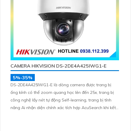
CAMERA HIKVISION DS-2DE4A425IWG1-E
5%-35%
DS-2DE4A425IWG1-E là dòng camera được trang bị
ống kính có thể zoom quang học lên đến 25x, trang bị
công nghệ lấy nét tự động Self-learning, trang bị tính
năng Ai nhận diện chính xác tích hợp AcuSearch khi kết
hợp chung với đầu ghi hình, nhìn ban đêm bằng hồng
ngoại 50m