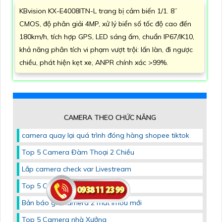
KBvision KX-E4008ITN-L trang bị cảm biến 1/1. 8”
CMOS, độ phân giải 4MP, xử lý biển số tốc độ cao đến
180km/h, tích hợp GPS, LED sáng ấm, chuẩn IP67/IK10,
khả năng phân tích vi phạm vượt trội: lấn làn, đi ngược
chiều, phát hiện kẹt xe, ANPR chính xác >99%.
CAMERA THEO CHỨC NĂNG
camera quay lại quá trình đóng hàng shopee tiktok
Top 5 Camera Đàm Thoại 2 Chiều
Lắp camera check var Livestream
Top 5 Camera Chống Trộm
Bản báo giá camera 2 mắt imou mới
Top 5 Camera nhà Xưởng