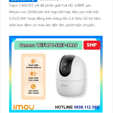
Tapo C400 KIT với độ phân giải Full HD 1080P, pin
lithium-ion 5200mAh tích hợp kết hợp tấm pin mặt trời
5,2V/2,5W, hoạt động trên băng tần 2,4 GHz, hỗ trợ tầm
nhìn ban đêm có màu lên đến 9m, phát hiện chuyển
động và con người bằng AI, đồng thời lưu trữ dữ liệu qua
thẻ microSD lên đến 512GB