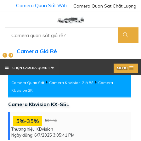
Camera Quan Sát Wifi
Camera Quan Sat Chất Lượng
Camera Giá Rẻ
1
3
MENU
CHỌN CAMERA QUAN SÁT
Camera Quan Sát
Camera Kbvision Giá Rẻ
Camera
Kbvision 2K
Camera Kbvision KX-S5L
5%-35%
liên hệ
Thương hiệu:
KBvision
Ngày đăng:
6/7/2025 3:05:41 PM