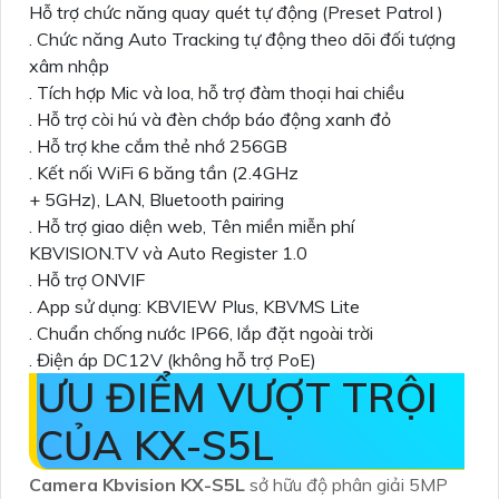
Hỗ trợ chức năng quay quét tự động (Preset Patrol )
. Chức năng Auto Tracking tự động theo dõi đối tượng
xâm nhập
. Tích hợp Mic và loa, hỗ trợ đàm thoại hai chiều
. Hỗ trợ còi hú và đèn chớp báo động xanh đỏ
. Hỗ trợ khe cắm thẻ nhớ 256GB
. Kết nối WiFi 6 băng tần (2.4GHz
+ 5GHz), LAN, Bluetooth pairing
. Hỗ trợ giao diện web, Tên miền miễn phí
KBVISION.TV và Auto Register 1.0
. Hỗ trợ ONVIF
. App sử dụng: KBVIEW Plus, KBVMS Lite
. Chuẩn chống nước IP66, lắp đặt ngoài trời
. Điện áp DC12V (không hỗ trợ PoE)
ƯU ĐIỂM VƯỢT TRỘI
CỦA KX-S5L
Camera Kbvision KX-S5L
sở hữu độ phân giải 5MP