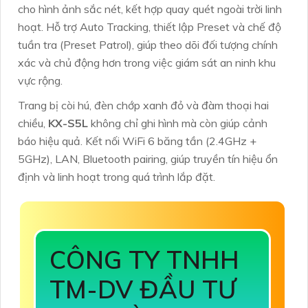
cho hình ảnh sắc nét, kết hợp quay quét ngoài trời linh
hoạt. Hỗ trợ Auto Tracking, thiết lập Preset và chế độ
tuần tra (Preset Patrol), giúp theo dõi đối tượng chính
xác và chủ động hơn trong việc giám sát an ninh khu
vực rộng.
Trang bị còi hú, đèn chớp xanh đỏ và đàm thoại hai
chiều,
KX-S5L
không chỉ ghi hình mà còn giúp cảnh
báo hiệu quả. Kết nối WiFi 6 băng tần (2.4GHz +
5GHz), LAN, Bluetooth pairing, giúp truyền tín hiệu ổn
định và linh hoạt trong quá trình lắp đặt.
CÔNG TY TNHH
TM-DV ĐẦU TƯ