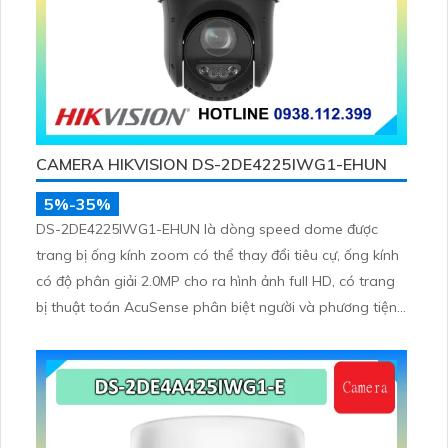
CAMERA HIKVISION DS-2DE4225IWG1-EHUN
5%-35%
DS-2DE4225IWG1-EHUN là dòng speed dome được
trang bị ống kính zoom có thể thay đổi tiêu cự, ống kính
có độ phân giải 2.0MP cho ra hình ảnh full HD, có trang
bị thuật toán AcuSense phân biệt người và phương tiện,
trang bị micro và loa giúp đàm thoại 2 chiều, nhìn ban
đêm bằng hồng ngoại 100m