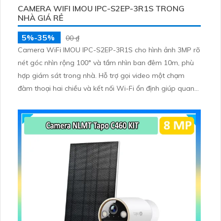
CAMERA WIFI IMOU IPC-S2EP-3R1S TRONG
NHÀ GIÁ RẺ
5%-35%
00 ₫
Camera WiFi IMOU IPC-S2EP-3R1S cho hình ảnh 3MP rõ
nét góc nhìn rộng 100° và tầm nhìn ban đêm 10m, phù
hợp giám sát trong nhà. Hỗ trợ gọi video một chạm
đàm thoại hai chiều và kết nối Wi-Fi ổn định giúp quan
sát từ xa. Lưu trữ linh hoạt qua thẻ microSD tối đa
256GB hoặc lưu đám mây dễ lắp đặt cho gia đình và văn
phòng nhỏ.