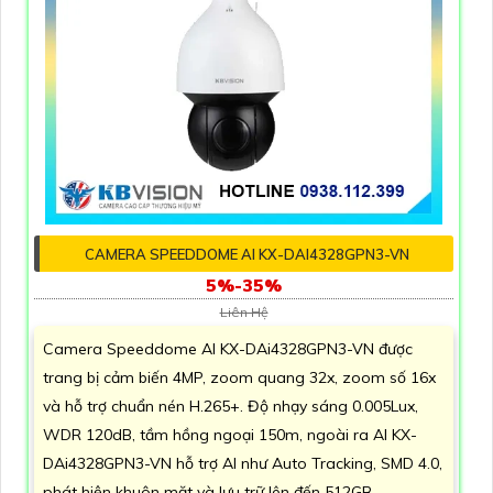
CAMERA SPEEDDOME AI KX-DAI4328GPN3-VN
5%-35%
Liên Hệ
Camera Speeddome AI KX-DAi4328GPN3-VN được
trang bị cảm biến 4MP, zoom quang 32x, zoom số 16x
và hỗ trợ chuẩn nén H.265+. Độ nhạy sáng 0.005Lux,
WDR 120dB, tầm hồng ngoại 150m, ngoài ra AI KX-
DAi4328GPN3-VN hỗ trợ AI như Auto Tracking, SMD 4.0,
phát hiện khuôn mặt và lưu trữ lên đến 512GB