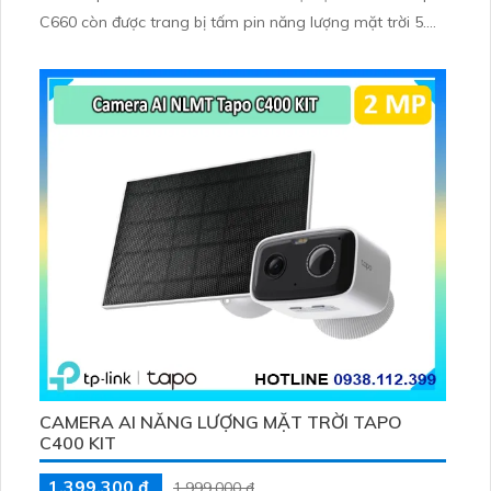
C660 còn được trang bị tấm pin năng lượng mặt trời 5.
2V 2. 5W, tích hợp AI phát hiện người, thú cưng, phương
tiện, lưu trữ thẻ microSD tối đa 512 GB
CAMERA AI NĂNG LƯỢNG MẶT TRỜI TAPO
C400 KIT
1,399,300 ₫
1,999,000 ₫