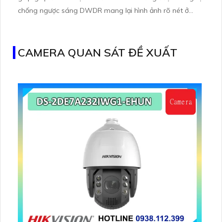
chống ngược sáng DWDR mang lại hình ảnh rõ nét ở
mọi điều kiện ánh sáng.
CAMERA QUAN SÁT ĐỀ XUẤT