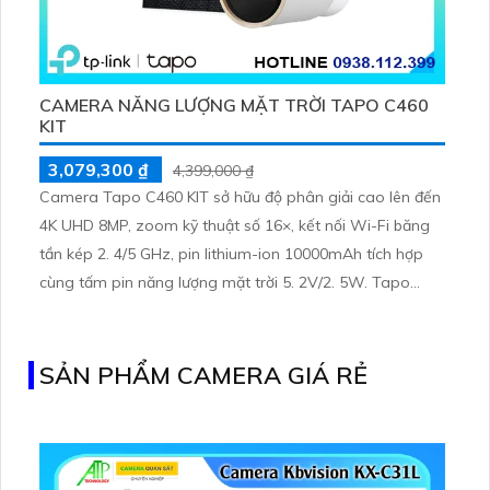
CAMERA NĂNG LƯỢNG MẶT TRỜI TAPO C460
KIT
3,079,300 ₫
4,399,000 ₫
Camera Tapo C460 KIT sở hữu độ phân giải cao lên đến
4K UHD 8MP, zoom kỹ thuật số 16×, kết nối Wi-Fi băng
tần kép 2. 4/5 GHz, pin lithium-ion 10000mAh tích hợp
cùng tấm pin năng lượng mặt trời 5. 2V/2. 5W. Tapo
C460 KIT cũng hỗ trợ quan sát ban đêm màu với cảm
biến Starlight, tầm nhìn lên đến 15 m
SẢN PHẨM CAMERA GIÁ RẺ