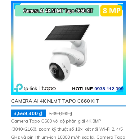
CAMERA AI 4K NLMT TAPO C660 KIT
3,569,300 ₫
5,099,000 ₫
Camera Tapo C660 với độ phân giải 4K 8MP
(3840×2160), zoom kỹ thuật số 18×, kết nối Wi-Fi 2. 4/5
GHz và pin lithium-ion 10000 mAh sạc lại. Camera Tapo