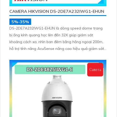
CAMERA HIKVISION DS-2DE7A232IWG1-EHUN
5%-35%
DS-2DE7A232IWG1-EHUN là dòng speed dome trang
bị ống kính quang học lên đến 32X giúp giám sát
khoảng cách xa, nhìn ban đêm bằng hồng ngoại 200m,
hỗ trợ tính năng AcuSense nâng cao hiệu quả giám sát
an ninh, có tốc độ lấy nét cao nhờ công nghệ Self-
learning