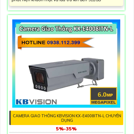
CAMERA GIAO THÔNG KBVISION KX-E4008ITN-L CHUYÊN
DỤNG
5%-35%