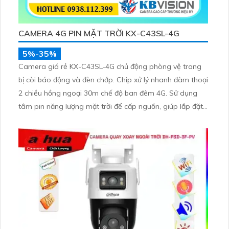
CAMERA 4G PIN MẶT TRỜI KX-C43SL-4G
5%-35%
Camera giá rẻ KX-C43SL-4G chủ động phòng vệ trang
bị còi báo động và đèn chớp. Chip xử lý nhanh đàm thoại
2 chiều hồng ngoại 30m chế độ ban đêm 4G. Sử dụng
tâm pin năng lượng mặt trời để cấp nguồn, giúp lắp đặt
tại các nơi không có hạ tầng điện và mạng