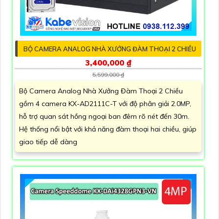
BỘ CAMERA ANALOG NHÀ XƯỞNG ĐÀM THOẠI 2 CHIỀU
3,400,000 ₫
5,599,000 ₫
Bộ Camera Analog Nhà Xưởng Đàm Thoại 2 Chiều
gồm 4 camera KX-AD2111C-T với độ phân giải 2.0MP,
hỗ trợ quan sát hồng ngoại ban đêm rõ nét đến 30m.
Hệ thống nổi bật với khả năng đàm thoại hai chiều, giúp
giao tiếp dễ dàng