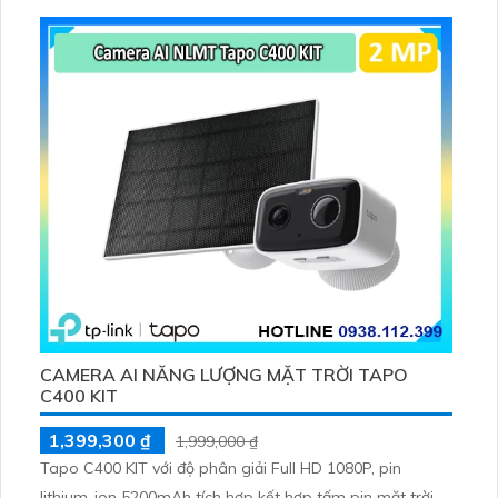
tiện, lưu trữ thẻ microSD tối đa 512 GB
CAMERA AI NĂNG LƯỢNG MẶT TRỜI TAPO
C400 KIT
1,399,300 ₫
1,999,000 ₫
Tapo C400 KIT với độ phân giải Full HD 1080P, pin
lithium-ion 5200mAh tích hợp kết hợp tấm pin mặt trời