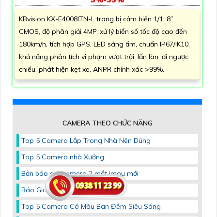
KBvision KX-E4008ITN-L trang bị cảm biến 1/1. 8”
CMOS, độ phân giải 4MP, xử lý biển số tốc độ cao đến
180km/h, tích hợp GPS, LED sáng ấm, chuẩn IP67/IK10,
khả năng phân tích vi phạm vượt trội: lấn làn, đi ngược
chiều, phát hiện kẹt xe, ANPR chính xác >99%.
CAMERA THEO CHỨC NĂNG
Top 5 Camera Lắp Trong Nhà Nên Dùng
Top 5 Camera nhà Xưởng
Bản báo giá camera 2 mắt imou mới
Báo Giá Camera Dahua
Top 5 Camera Có Màu Ban Đêm Siêu Sáng