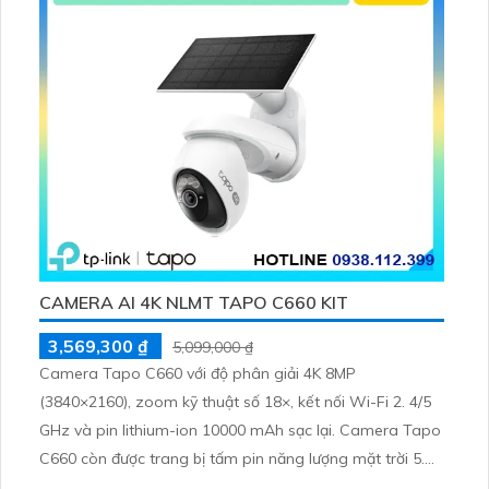
CAMERA AI 4K NLMT TAPO C660 KIT
3,569,300 ₫
5,099,000 ₫
Camera Tapo C660 với độ phân giải 4K 8MP
(3840×2160), zoom kỹ thuật số 18×, kết nối Wi-Fi 2. 4/5
GHz và pin lithium-ion 10000 mAh sạc lại. Camera Tapo
C660 còn được trang bị tấm pin năng lượng mặt trời 5.
2V 2. 5W, tích hợp AI phát hiện người, thú cưng, phương