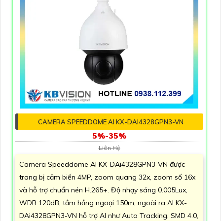
CAMERA SPEEDDOME AI KX-DAI4328GPN3-VN
5%-35%
Liên Hệ
Camera Speeddome AI KX-DAi4328GPN3-VN được
trang bị cảm biến 4MP, zoom quang 32x, zoom số 16x
và hỗ trợ chuẩn nén H.265+. Độ nhạy sáng 0.005Lux,
WDR 120dB, tầm hồng ngoại 150m, ngoài ra AI KX-
DAi4328GPN3-VN hỗ trợ AI như Auto Tracking, SMD 4.0,