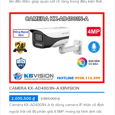
lên đến 60m, giúp quan sát rõ ràng trong điều kiện thiếu
sáng. Ngoài ra, camera còn hỗ trợ thẻ nhớ lên tới
256GB, lưu trữ dữ liệu dài hạn một cách dễ dàng
CAMERA KX-AD4003N-A KBVISION
2,005,500 ₫
2,865,000 ₫
Camera KX-AD4003N-A là dòng camera IP thân cố định
ngoài trời với độ phân giải 4.0MP, mang lại hình ảnh sắc