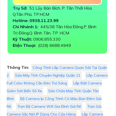
Trụ Sở:
51 Lũy Bán Bích, P. Tân Thới Hòa,
Q.Tân Phú, TP.HCM
Hotline: 0938.11.23.99
Chi Nhánh 1:
445/38 Tân Hòa Đông,P. Bình
Trị Đông,Q. Bình Tân, TP. HCM
Kỹ Thuật:
0906.855.330
Điện Thoại:
(028) 6688.4949
Thông Tin:
Công Trình Lắp Camera Quan Sát Tại Quận
2
Sửa Máy Tính Chuyên Nghiệp Quận 11
Lắp Camera
Full Color Không Cần Đèn Trợ Sáng
Lắp Đặt Camera
Giám Sát Biển Số Xe
Sửa Chữa Máy Tính Quận Tân
Bình
Bộ Camera Ip Công Trình Có Màu Ban Đêm Giá
Rẻ
Trọn Bộ Camera Wifi Gia Đình Giá Rẻ
Trọn Gói
Camera Sắc Nét IP Dùng Cho Cửa Hàng
Lắp Camera