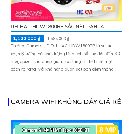
DH-HAC-HDW1800RP SẮC NÉT DAHUA
1,100,000 ₫
1,585,000 ₫
Thiết bị Camera HD DH-HAC-HDW1800RP là sự lựa
chọn lý tưởng với chất lượng hình ảnh sắc nét lên đến 8.0
megapixel, cho phép giám sát từng chi tiết nhỏ một
cách rõ ràng. Với khả năng quan sát ban đêm thông
qua hồng ngoại lên đến 30m, camera này hỗ trợ các
công nghệ AHD, CVI, TVI, BCS mang lại độ bền cao và
chất lượng hình ảnh vượt trội
CAMERA WIFI KHÔNG DÂY GIÁ RẺ