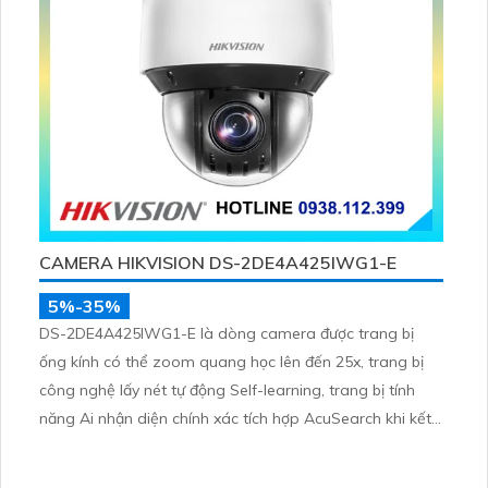
CAMERA HIKVISION DS-2DE4A425IWG1-E
5%-35%
DS-2DE4A425IWG1-E là dòng camera được trang bị
ống kính có thể zoom quang học lên đến 25x, trang bị
công nghệ lấy nét tự động Self-learning, trang bị tính
năng Ai nhận diện chính xác tích hợp AcuSearch khi kết
hợp chung với đầu ghi hình, nhìn ban đêm bằng hồng
ngoại 50m