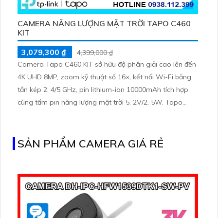
CAMERA NĂNG LƯỢNG MẶT TRỜI TAPO C460
KIT
3,079,300 ₫
4,399,000 ₫
Camera Tapo C460 KIT sở hữu độ phân giải cao lên đến
4K UHD 8MP, zoom kỹ thuật số 16×, kết nối Wi-Fi băng
tần kép 2. 4/5 GHz, pin lithium-ion 10000mAh tích hợp
cùng tấm pin năng lượng mặt trời 5. 2V/2. 5W. Tapo
C460 KIT cũng hỗ trợ quan sát ban đêm màu với cảm
biến Starlight, tầm nhìn lên đến 15 m
SẢN PHẨM CAMERA GIÁ RẺ