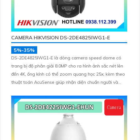
CAMERA HIKVISION DS-2DE4825IWG1-E
5%-35%
DS-2DE4825IWG1-E là dòng camera speed dome có
trang bị độ phân giải 8.0MP cho ra hình ảnh sắc nét lên
đến 4K, ống kính có thể zoom quang học 25x, kèm theo
thuật toán AcuSense giúp nhận diện chuẩn người và
phương tiện, nhìn ban đêm hồng ngoại tầm xa lên đến
100m