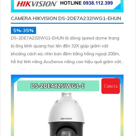
CAMERA HIKVISION DS-2DE7A232IWG1-EHUN
5%-35%
DS-2DE7A232IWG1-EHUN là dòng speed dome trang
bị ống kính quang học lên đến 32X giúp giám sát
khoảng cách xa, nhìn ban đêm bằng hồng ngoại 200m,
hỗ trợ tính năng AcuSense nâng cao hiệu quả giám sát
an ninh, có tốc độ lấy nét cao nhờ công nghệ Self-
learning