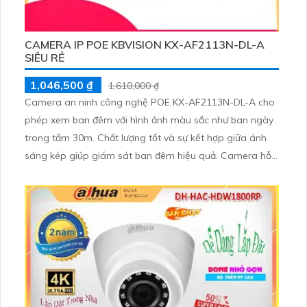
CAMERA IP POE KBVISION KX-AF2113N-DL-A
SIÊU RẺ
1,046,500 ₫
1,610,000 ₫
Camera an ninh công nghệ POE KX-AF2113N-DL-A cho
phép xem ban đêm với hình ảnh màu sắc như ban ngày
trong tầm 30m. Chất lượng tốt và sự kết hợp giữa ánh
sáng kép giúp giám sát ban đêm hiệu quả. Camera hỗ
trợ lựa chọn hình ảnh trắng đen hoặc màu với độ phân
giải 2.0 MP