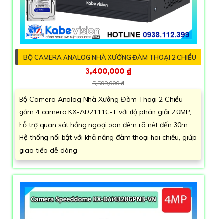
BỘ CAMERA ANALOG NHÀ XƯỞNG ĐÀM THOẠI 2 CHIỀU
3,400,000 ₫
5,599,000 ₫
Bộ Camera Analog Nhà Xưởng Đàm Thoại 2 Chiều
gồm 4 camera KX-AD2111C-T với độ phân giải 2.0MP,
hỗ trợ quan sát hồng ngoại ban đêm rõ nét đến 30m.
Hệ thống nổi bật với khả năng đàm thoại hai chiều, giúp
giao tiếp dễ dàng