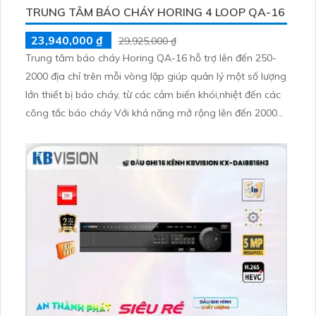
TRUNG TÂM BÁO CHÁY HORING 4 LOOP QA-16
23,940,000 ₫
29,925,000 ₫
Trung tâm báo cháy Horing QA-16 hỗ trợ lên đến 250-
2000 địa chỉ trên mỗi vòng lặp giúp quản lý một số lượng
lớn thiết bị báo cháy, từ các cảm biến khói,nhiệt đến các
công tắc báo cháy Với khả năng mở rộng lên đến 2000
địa chỉ trên mỗi vòng lặp Horing QA-16 phù hợp cho các
tòa nhà văn phòng,khu công nghiệp,trung tâm thương
mại,bệnh viện, trường học và các cơ sở hạ tầng công
cộng