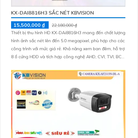
KX-DAI8816H3 SẮC NÉT KBVISION
15,500,000 ₫
22,180,000 ₫
Thiết bị thu hình HD KX-DAi8816H3 mang đến chất lượng
hình ảnh sắc nét lên đến 5.0 megapixel, phù hợp cho các
công trình với mức giá rẻ. Khả năng xem ban đêm, hỗ trợ
8 ổ cứng HDD và tích hợp công nghệ AHD, CVI, TVI, BCS
giúp tăng độ bền và chất lượng hơn. Thiết bị còn kết nối
với 8 camera IP, thích hợp cho công trình lớn