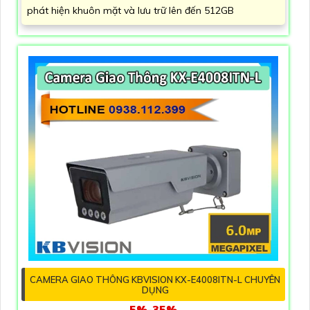
phát hiện khuôn mặt và lưu trữ lên đến 512GB
CAMERA GIAO THÔNG KBVISION KX-E4008ITN-L CHUYÊN
DỤNG
5%-35%