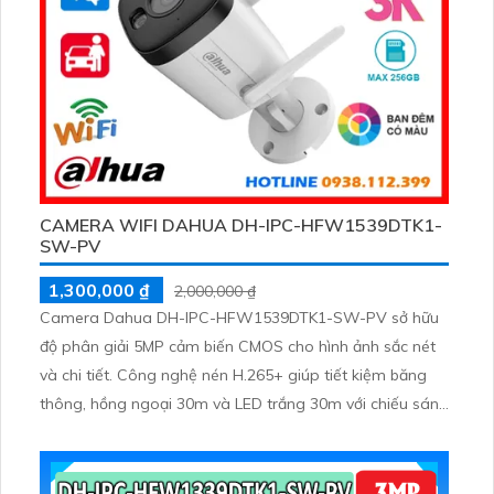
CAMERA WIFI DAHUA DH-IPC-HFW1539DTK1-
SW-PV
1,300,000 ₫
2,000,000 ₫
Camera Dahua DH-IPC-HFW1539DTK1-SW-PV sở hữu
độ phân giải 5MP cảm biến CMOS cho hình ảnh sắc nét
và chi tiết. Công nghệ nén H.265+ giúp tiết kiệm băng
thông, hồng ngoại 30m và LED trắng 30m với chiếu sáng
kép thông minh