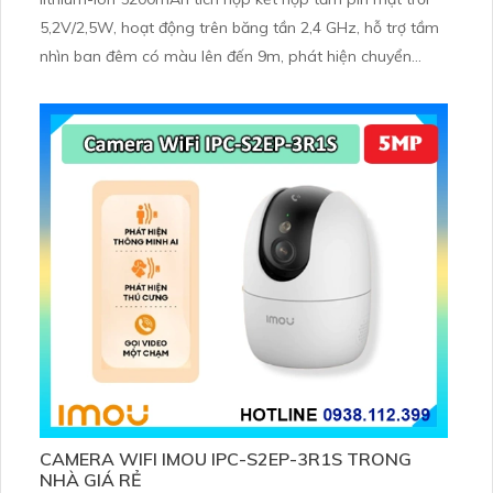
5,2V/2,5W, hoạt động trên băng tần 2,4 GHz, hỗ trợ tầm
nhìn ban đêm có màu lên đến 9m, phát hiện chuyển
động và con người bằng AI, đồng thời lưu trữ dữ liệu qua
thẻ microSD lên đến 512GB
CAMERA WIFI IMOU IPC-S2EP-3R1S TRONG
NHÀ GIÁ RẺ