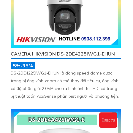
CAMERA HIKVISION DS-2DE4225IWG1-EHUN
5%-35%
DS-2DE4225IWG1-EHUN là dòng speed dome được
trang bị ống kính zoom có thể thay đổi tiêu cự, ống kính
có độ phân giải 2.0MP cho ra hình ảnh full HD, có trang
bị thuật toán AcuSense phân biệt người và phương tiện,
trang bị micro và loa giúp đàm thoại 2 chiều, nhìn ban
đêm bằng hồng ngoại 100m