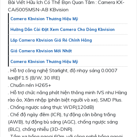
Bài Viết Hữu Ích Có Thể Bạn Quan Tâm : Camera KX-
CAi5005MSN-AB KBvision
Camera Kbvision Thương Hiệu Mỹ
Hường Dẫn Cài Đặt Xem Camera Cho Dòng Kbvision
Lắp Camera Kbvision Giá Rẻ Chính Hãng
Giá Camera Kbvision Mới Nhất
Camera Kbvision Thương Hiệu Mỹ
. Hỗ trợ công nghệ Starlight, độ nhạy sáng 0.0007
lux@F1.5 (B/W, 30 IRE)
. Chuẩn nén H265+
. Hỗ trợ chức năng phát hiện thông minh IVS như Hàng
rào ảo, Xâm nhập (phân biệt người và xe), SMD Plus.
. Chống ngược sáng thực WDR(120dB)
. Chế độ ngày đêm (ICR), tự động cân bằng trắng
(AWB), tự động bù sáng (AGC), chống ngược sáng
(BLC), chống nhiễu (3D-DNR).
. Tầm xa hồng ngoại 60m, với công nghệ hồng ngoại