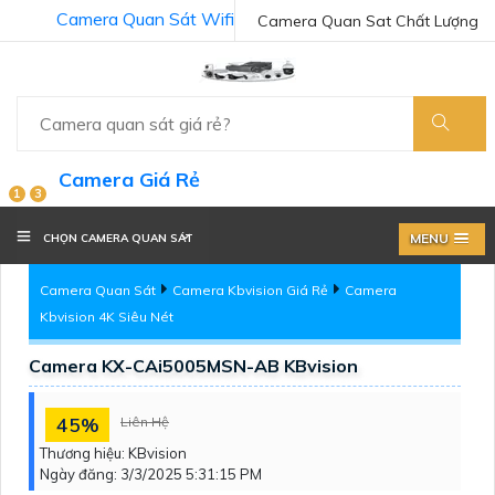
Camera Quan Sát Wifi
Camera Quan Sat Chất Lượng
Camera Giá Rẻ
1
3
MENU
CHỌN CAMERA QUAN SÁT
Camera Quan Sát
Camera Kbvision Giá Rẻ
Camera
Kbvision 4K Siêu Nét
Camera KX-CAi5005MSN-AB KBvision
45%
Liên Hệ
Thương hiệu:
KBvision
Ngày đăng:
3/3/2025 5:31:15 PM