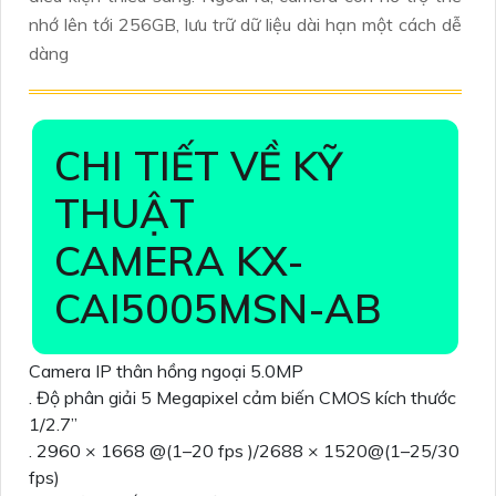
nhớ lên tới 256GB, lưu trữ dữ liệu dài hạn một cách dễ
dàng
CHI TIẾT VỀ KỸ
THUẬT
CAMERA KX-
CAI5005MSN-AB
Camera IP thân hồng ngoại 5.0MP
. Độ phân giải 5 Megapixel cảm biến CMOS kích thước
1/2.7”
. 2960 × 1668 @(1–20 fps )/2688 × 1520@(1–25/30
fps)