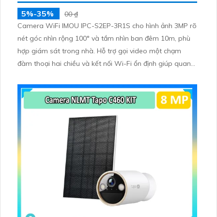
5%-35%
00 ₫
Camera WiFi IMOU IPC-S2EP-3R1S cho hình ảnh 3MP rõ
nét góc nhìn rộng 100° và tầm nhìn ban đêm 10m, phù
hợp giám sát trong nhà. Hỗ trợ gọi video một chạm
đàm thoại hai chiều và kết nối Wi-Fi ổn định giúp quan
sát từ xa. Lưu trữ linh hoạt qua thẻ microSD tối đa
256GB hoặc lưu đám mây dễ lắp đặt cho gia đình và văn
phòng nhỏ.