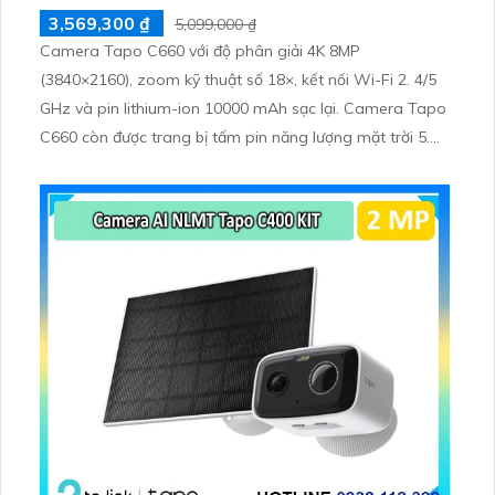
3,569,300 ₫
5,099,000 ₫
Camera Tapo C660 với độ phân giải 4K 8MP
(3840×2160), zoom kỹ thuật số 18×, kết nối Wi-Fi 2. 4/5
GHz và pin lithium-ion 10000 mAh sạc lại. Camera Tapo
C660 còn được trang bị tấm pin năng lượng mặt trời 5.
2V 2. 5W, tích hợp AI phát hiện người, thú cưng, phương
tiện, lưu trữ thẻ microSD tối đa 512 GB