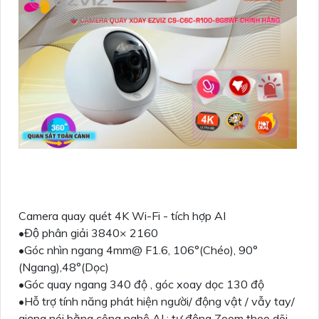
Camera quay quét 4K Wi-Fi - tích hợp AI
•Độ phân giải 3840× 2160
•Góc nhìn ngang 4mm@ F1.6, 106°(Chéo), 90°
(Ngang),48°(Dọc)
•Góc quay ngang 340 độ , góc xoay dọc 130 độ
•Hỗ trợ tính năng phát hiện người/ động vật / vẫy tay/
giọng nói bằng công nghệ AI ; tự động Zoom theo dõi