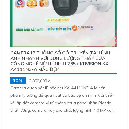
CAMERA IP THÔNG SỐ CÓ TRUYỀN TẢI HÌNH
ẢNH NHANH VỚI DUNG LƯỢNG THẤP CỦA
CÔNG NGHỆ NÉN HÌNH H.265+ KBVISION KX-
A4111N3-A MẪU ĐẸP
30%
3,850,000 ₫
Camera quan sát IP sắc nét KX-A4111N3-A là sản
phẩm lý tưởng để quan sát và bảo vệ an ninh. Với thiết
kế lắp đặt camera vị trí chống mưa nắng, thân Plastic
chất lượng, camera này cho chất lượng hình 4.0 MP và
độ phân giải Ultra 2k. Khả năng thu âm IP, khả năng xem
ban đêm thông qua hồng ngoại 30m và hồng ngoại