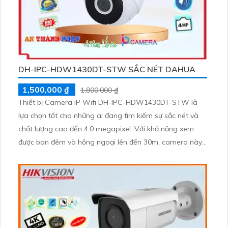
DH-IPC-HDW1430DT-STW SẮC NÉT DAHUA
1,500,000 ₫
1,800,000 ₫
Thiết bị Camera IP Wifi DH-IPC-HDW1430DT-STW là
lựa chọn tốt cho những ai đang tìm kiếm sự sắc nét và
chất lượng cao đến 4.0 megapixel. Với khả năng xem
được ban đêm và hồng ngoại lên đến 30m, camera này
mang lại hiệu suất tốt cả ngày lẫn đêm. Sử dụng công
nghệ IP Wifi, camera không giảm chất lượng hồng ngoại
SMD, phù hợp cho căn hộ, nhà phố Dome Plastic