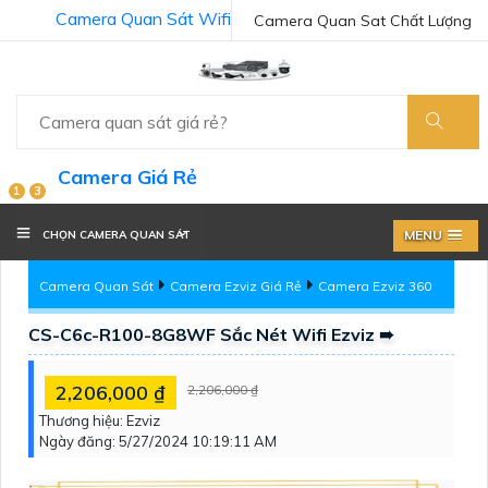
Camera Quan Sát Wifi
Camera Quan Sat Chất Lượng
Camera Giá Rẻ
1
3
MENU
CHỌN CAMERA QUAN SÁT
Camera Quan Sát
Camera Ezviz Giá Rẻ
Camera Ezviz 360
CS-C6c-R100-8G8WF Sắc Nét Wifi Ezviz ➠
2,206,000 ₫
2,206,000 ₫
Thương hiệu:
Ezviz
Ngày đăng:
5/27/2024 10:19:11 AM