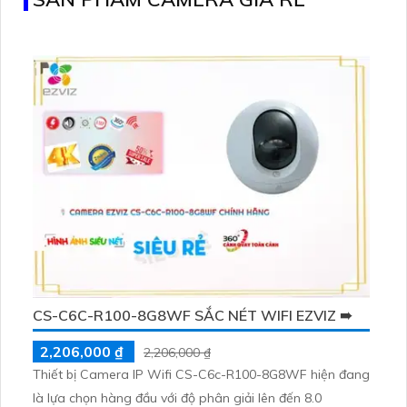
CS-C6C-R100-8G8WF SẮC NÉT WIFI EZVIZ ➠
2,206,000 ₫
2,206,000 ₫
Thiết bị Camera IP Wifi CS-C6c-R100-8G8WF hiện đang
là lựa chọn hàng đầu với độ phân giải lên đến 8.0