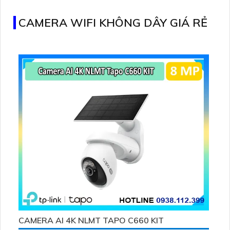
Smart IR giúp hình ảnh rõ nét, sắc nét mọi lúc, mọi nơi
CAMERA WIFI KHÔNG DÂY GIÁ RẺ
CAMERA AI 4K NLMT TAPO C660 KIT