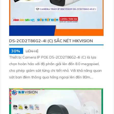
DS-2CD2T86G2-4I (C) SẮC NÉT HIKVISION
30%
LIÊN HỆ
Thiết bị Camera IP POE DS-2CD2T86G2-4I (C) là lựa
chọn hoàn hảo với độ phân giải lên đến 8.0 megapixel,
cho phép giám sát từng chi tiết nhỏ. Với khả năng quan
sát ban đêm thông qua hồng ngoại lên đến 80m,
camera này mang đến hiệu suất ổn định và chất lượng
hình ảnh sắc nét. Với công nghệ IP POE tiên tiến, không
bị giảm chất lượng, Smart IR camera cung cấp chất
lượng hình ảnh đỉnh cao