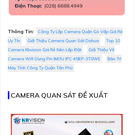
Điện Thoại:
(028) 6688.4949
Thông Tin:
Công Ty Lắp Camera Quận Gò Vấp Giá Rẻ
Uy Tín
Giới Thiệu Camera Quan Sát Dahua
Top 10
Camera Kbvision Giá Rẻ Nên Lắp Đặt
Giới Thiệu Về
Camera Wifi Dùng Pin IMOU IPC-K9EP-3T0WE
Bảo Trì
Máy Tính Công Ty Quận Tân Phú
CAMERA QUAN SÁT ĐỀ XUẤT