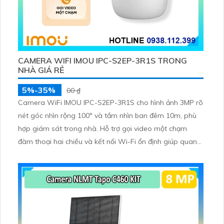
CAMERA WIFI IMOU IPC-S2EP-3R1S TRONG
NHÀ GIÁ RẺ
5%-35%
00 ₫
Camera WiFi IMOU IPC-S2EP-3R1S cho hình ảnh 3MP rõ
nét góc nhìn rộng 100° và tầm nhìn ban đêm 10m, phù
hợp giám sát trong nhà. Hỗ trợ gọi video một chạm
đàm thoại hai chiều và kết nối Wi-Fi ổn định giúp quan
sát từ xa. Lưu trữ linh hoạt qua thẻ microSD tối đa
256GB hoặc lưu đám mây dễ lắp đặt cho gia đình và văn
phòng nhỏ.