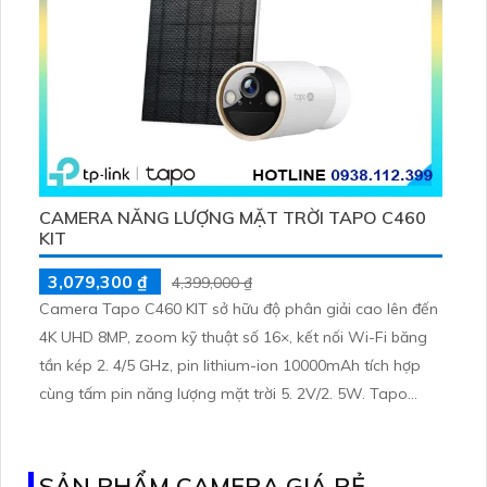
CAMERA NĂNG LƯỢNG MẶT TRỜI TAPO C460
KIT
3,079,300 ₫
4,399,000 ₫
Camera Tapo C460 KIT sở hữu độ phân giải cao lên đến
4K UHD 8MP, zoom kỹ thuật số 16×, kết nối Wi-Fi băng
tần kép 2. 4/5 GHz, pin lithium-ion 10000mAh tích hợp
cùng tấm pin năng lượng mặt trời 5. 2V/2. 5W. Tapo
C460 KIT cũng hỗ trợ quan sát ban đêm màu với cảm
biến Starlight, tầm nhìn lên đến 15 m
SẢN PHẨM CAMERA GIÁ RẺ