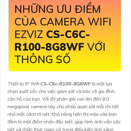
NHỮNG ƯU ĐIỂM
CỦA CAMERA WIFI
EZVIZ
CS-C6C-
R100-8G8WF
VỚI
THÔNG SỐ
Thiết bị IP Wifi
CS-C6c-R100-8G8WF
là một lựa
chọn xuất sắc cho việc giám sát và bảo vệ gia đình,
căn hộ của bạn. Với độ phân giải cao lên đến 8.0
megapixel, camera này cho phép quan sát mỗi chi tiết
nhỏ một cách rõ nét. Khả năng hiển thị màu vào ban
đêm là một điểm nhấn đặc biệt, giúp hình ảnh vẫn sắc
nét và chân thực ngay cả trong điều kiện ánh sáng