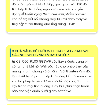
độ phân giải Full HD 1080p, góc quan sát 130 độ,
tích hợp 8 đèn hồng ngoại và cảm biến chuyển
động. 🌈
Điểm cộng thêm của sản phẩm
camera
còn hỗ trợ kết nối không dây, lưu trữ đám mây và
truy cập từ xa thông qua ứng dụng Ezviz.
‼️ KHẢ NĂNG KẾT NỐI WIFI CỦA CS-CC-R0-G8WF
SẮC NÉT WIFI EZVIZ LÀ BAO NHIÊU?
🐌 CS-C6C-R100-8G8WF của Ezviz được trang bị
công nghệ kết nối Wifi sắc nét, cho phép truy cập
mạng nhanh chóng và ổn định. Với 8 anten Wifi độc
lập, thiết bị này cung cấp khả năng kết nối mạnh mẽ
và cho phép truyền dữ liệu với tốc độ cao, đáng tin
cậy trong mọi tình huống. Đây là sự lựa chọn hoàn
hảo cho việc quản lý và giám sát từ xa.