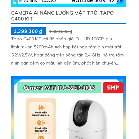
CAMERA AI NĂNG LƯỢNG MẶT TRỜI TAPO
C400 KIT
1,399,300 ₫
1,999,000 ₫
Tapo C400 KIT với độ phân giải Full HD 1080P, pin
lithium-ion 5200mAh tích hợp kết hợp tấm pin mặt trời
5,2V/2,5W, hoạt động trên băng tần 2,4 GHz, hỗ trợ tầm
nhìn ban đêm có màu lên đến 9m, phát hiện chuyển
động và con người bằng AI, đồng thời lưu trữ dữ liệu qua
thẻ microSD lên đến 512GB