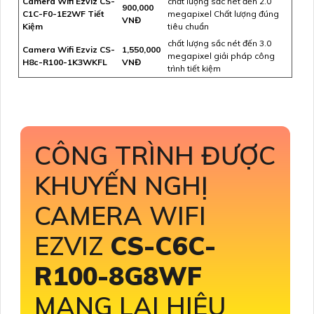
Camera Wifi Ezviz CS-
chất lượng sắc nét đến 2.0
900,000
C1C-F0-1E2WF Tiết
megapixel Chất lượng đúng
VNĐ
Kiệm
tiêu chuẩn
chất lượng sắc nét đến 3.0
Camera Wifi Ezviz CS-
1,550,000
megapixel giải pháp công
H8c-R100-1K3WKFL
VNĐ
trình tiết kiệm
CÔNG TRÌNH ĐƯỢC
KHUYẾN NGHỊ
CAMERA WIFI
EZVIZ
CS-C6C-
R100-8G8WF
MANG LẠI HIỆU