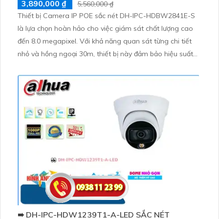
3,890,000 ₫
5,560,000 ₫
Thiết bị Camera IP POE sắc nét DH-IPC-HDBW2841E-S
là lựa chọn hoàn hảo cho việc giám sát chất lượng cao
đến 8.0 megapixel. Với khả năng quan sát từng chi tiết
nhỏ và hồng ngoại 30m, thiết bị này đảm bảo hiệu suất
tốt cả ban ngày lẫn ban đêm. Được trang bị công nghệ
IP POE tiên tiến, camera không bị giảm chất lượng, cung
cấp hình ảnh sắc nét
➠ DH-IPC-HDW1239T1-A-LED SẮC NÉT