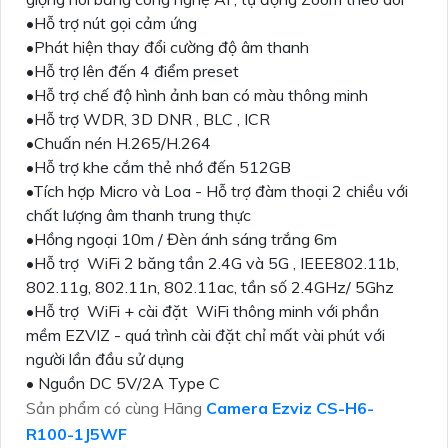
•Hỗ trợ nút gọi cảm ứng
•Phát hiện thay đổi cường độ âm thanh
•Hỗ trợ lên đến 4 điểm preset
•Hỗ trợ chế độ hình ảnh ban có màu thông minh
•Hỗ trợ WDR, 3D DNR , BLC , ICR
•Chuấn nén H.265/H.264
•Hỗ trợ khe cắm thẻ nhớ đến 512GB
•Tích hợp Micro và Loa - Hỗ trợ đàm thoại 2 chiều với
chất lượng âm thanh trung thực
•Hồng ngoại 10m / Đèn ánh sáng trắng 6m
•Hỗ trợ WiFi 2 băng tần 2.4G và 5G , IEEE802.11b,
802.11g, 802.11n, 802.11ac, tần số 2.4GHz/ 5Ghz
•Hỗ trợ WiFi + cài đặt WiFi thông minh với phần
mềm EZVIZ - quá trình cài đặt chỉ mất vài phút với
người lần đầu sử dụng
• Nguồn DC 5V/2A Type C
Sản phẩm có cùng Hãng
Camera Ezviz CS-H6-
R100-1J5WF