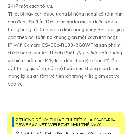
24/7 một cách tối ưu.
Thiết bị này còn được trang bị hồng ngoại có tầm nhìn
ban đêm lên đến 10m, giúp ghi lại mọi sự kiện xảy ra
trong bóng tối. Camera có khả năng xoay 360 độ, giúp
bạn theo dõi toàn bộ không gian một cách linh hoạt.
IP Wifi Camera
CS-C6c-R100-8G8WF
là sản phẩm
chính hãng của An Thành Phát, ⁂
Tin hơn
chất lượng
và hiệu suất cao. Đây là sự lựa chọn lý tưởng để lắp
đặt trong gia đình, căn hộ hoặc các không gian khác,
mang lại sự an tâm và tiện ích trong việc giám sát và
bảo vệ.
❔ THÔNG SỐ KỸ THUẬT CHI TIẾT CỦA CS-CC-R0-
G8WF SẮC NÉT WIFI EZVIZ NHƯ THẾ NÀO?
🦅 CS-C6C-R100-8G8WF là camera Wifi Ezviz có