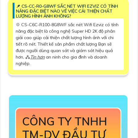
📌 CS-CC-R0-G8WF SẮC NÉT WIFI EZVIZ CÓ TÍNH
NĂNG ĐẶC BIỆT NÀO VỀ VIỆC CẢI THIỆN CHẤT
LƯỢNG HÌNH ẢNH KHÔNG?
💠 CS-C6C-R100-8G8WF sắc nét Wifi Ezviz có tính
năng đặc biệt là công nghệ Super HD 2K độ phân
giải cao giúp cải thiện chất lượng hình ảnh với chi
tiết rõ nét. Thiết kế sản phẩm chất lượng Bạn sẽ
được người dùng quan sát và giám sát hiệu quả
hơn, ⁂
Tin hơn
an ninh cho gia đình và doanh
nghiệp.
CÔNG TY TNHH
TM-DV ĐẦU TƯ