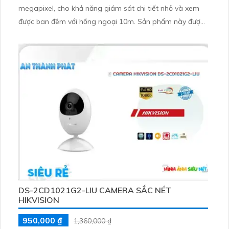
megapixel, cho khả năng giám sát chi tiết nhỏ và xem
được ban đêm với hồng ngoại 10m. Sản phẩm này được
trang bị công nghệ IP Wifi giúp truyền tải hình ảnh mà
không giảm chất lượng, cung cấp hình ảnh màu sắc rõ
ràng ngay cả trong bóng tối
DS-2CD1021G2-LIU CAMERA SẮC NÉT
HIKVISION
950,000 ₫
1,360,000 ₫