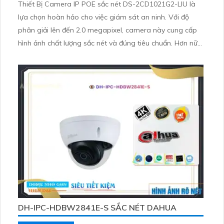
Thiết Bị Camera IP POE sắc nét DS-2CD1021G2-LIU là
lựa chọn hoàn hảo cho việc giám sát an ninh. Với độ
phân giải lên đến 2.0 megapixel, camera này cung cấp
hình ảnh chất lượng sắc nét và đúng tiêu chuẩn. Hơn nữa,
khả năng xem ban đêm Full Color trong khoảng cách
20m giúp hình ảnh vẫn rõ nét như ban ngày, tiết kiệm và
hiệu quả
DH-IPC-HDBW2841E-S SẮC NÉT DAHUA