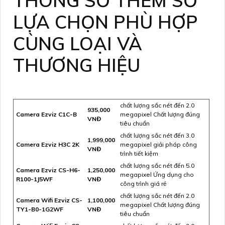
THÔNG SỐ THÊM SỐ
LỰA CHỌN PHÙ HỢP
CÙNG LOẠI VÀ
THƯƠNG HIỆU
chất lượng sắc nét đến 2.0
935,000
Camera Ezviz C1C-B
megapixel Chất lượng đúng
VNĐ
tiêu chuẩn
chất lượng sắc nét đến 3.0
1,999,000
Camera Ezviz H3C 2K
megapixel giải pháp công
VNĐ
trình tiết kiệm
chất lượng sắc nét đến 5.0
Camera Ezviz CS-H6-
1,250,000
megapixel Ứng dụng cho
R100-1J5WF
VNĐ
công trình giá rẻ
chất lượng sắc nét đến 2.0
Camera Wifi Ezviz CS-
1,100,000
megapixel Chất lượng đúng
TY1-B0-1G2WF
VNĐ
tiêu chuẩn