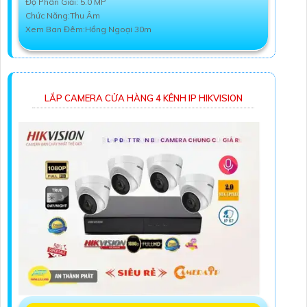
Độ Phân Giải: 5.0 MP
Chức Năng:Thu Âm
Xem Ban Đêm:Hồng Ngoại 30m
LẮP CAMERA CỬA HÀNG 4 KÊNH IP HIKVISION