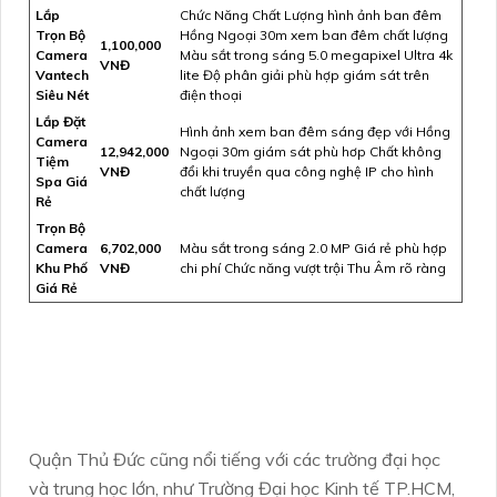
Lắp
Chức Năng Chất Lượng hình ảnh ban đêm
Trọn Bộ
Hồng Ngoại 30m xem ban đêm chất lượng
1,100,000
Camera
Màu sắt trong sáng 5.0 megapixel Ultra 4k
VNĐ
Vantech
lite Độ phân giải phù hợp giám sát trên
Siêu Nét
điện thoại
Lắp Đặt
Hình ảnh xem ban đêm sáng đẹp với Hồng
Camera
12,942,000
Ngoại 30m giám sát phù hơp Chất không
Tiệm
VNĐ
đổi khi truyền qua công nghệ IP cho hình
Spa Giá
chất lượng
Rẻ
Trọn Bộ
Camera
6,702,000
Màu sắt trong sáng 2.0 MP Giá rẻ phù hợp
Khu Phố
VNĐ
chi phí Chức năng vượt trội Thu Âm rõ ràng
Giá Rẻ
Quận Thủ Đức cũng nổi tiếng với các trường đại học
và trung học lớn, như Trường Đại học Kinh tế TP.HCM,