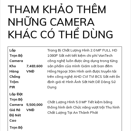
THAM KHẢO THÊM
NHỮNG CAMERA
KHÁC CÓ THỂ DÙNG
Lắp
Trang Bị Chất Lượng Hình 2.0 MP FULL HD
Trọn Bộ
1080P Sắt nét tiết kiệm chi phí VanTech
Camera
công nghệ luôn được ứng dụng trong từng
Kho
7,483,600
sản phẩm của mình Giám sát ban đêm
Hàng
VNĐ
Hồng Ngoại 30m Hình anh được truyền tải
Chống
trên công nghệ AHD CVI TVI BCS Sắt nét ổn
Trộm
định giá rẻ Hình Ảnh Sắt Nét Dễ Dàng Sử
PIR
Dụng
Lắp Đặt
Trọn Bộ
Chất Lượng Hình 5.0 MP Tiết kiệm băng
Camera
5,500,000
thông hình ảnh Chức năng vượt trội Thu hình
Giá Rẻ
VNĐ
Chất Lượng Tại An Thành Phát
Độ Nét
Cao
Trọn Bộ