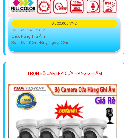
6,500,000 VNĐ
Độ Phân Giải: 2.0 MP
Chức Năng:Thu Âm
Xem Ban Đêm:Hồng Ngoại 20m
TRỌN BỘ CAMERA CỬA HÀNG GHI ÂM