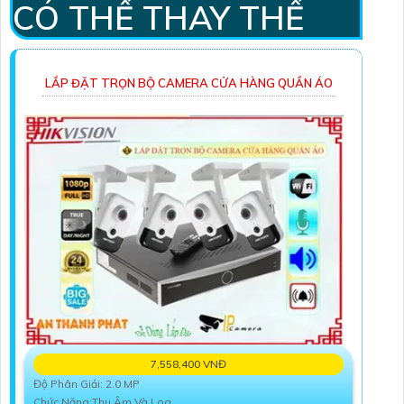
CÓ THỂ THAY THẾ
LẮP ĐẶT TRỌN BỘ CAMERA CỬA HÀNG QUẦN ÁO
7,558,400 VNĐ
Độ Phân Giải: 2.0 MP
Chức Năng:Thu Âm Và Loa