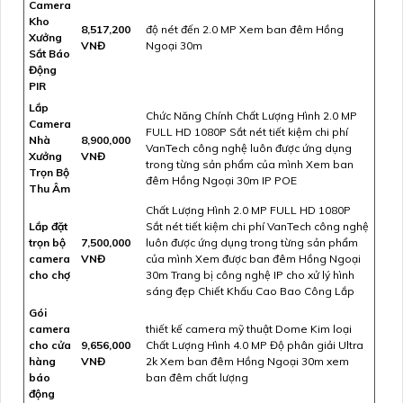
Camera
Kho
8,517,200
độ nét đến 2.0 MP Xem ban đêm Hồng
Xưởng
VNĐ
Ngoại 30m
Sắt Báo
Động
PIR
Lắp
Chức Năng Chính Chất Lượng Hình 2.0 MP
Camera
FULL HD 1080P Sắt nét tiết kiệm chi phí
Nhà
8,900,000
VanTech công nghệ luôn được ứng dụng
Xưởng
VNĐ
trong từng sản phẩm của mình Xem ban
Trọn Bộ
đêm Hồng Ngoại 30m IP POE
Thu Âm
Chất Lượng Hình 2.0 MP FULL HD 1080P
Lắp đặt
Sắt nét tiết kiệm chi phí VanTech công nghệ
trọn bộ
7,500,000
luôn được ứng dụng trong từng sản phẩm
camera
VNĐ
của mình Xem được ban đêm Hồng Ngoại
cho chợ
30m Trang bị công nghệ IP cho xử lý hình
sáng đẹp Chiết Khấu Cao Bao Công Lắp
Gói
camera
thiết kế camera mỹ thuật Dome Kim loại
cho cửa
9,656,000
Chất Lượng Hình 4.0 MP Độ phân giải Ultra
hàng
VNĐ
2k Xem ban đêm Hồng Ngoại 30m xem
báo
ban đêm chất lượng
động