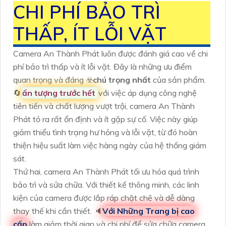
CHI PHÍ BẢO TRÌ
THẤP, ÍT LỖI VẶT
Camera An Thành Phát luôn được đánh giá cao về chi
phí bảo trì thấp và ít lỗi vặt. Đây là những ưu điểm
quan trọng và đáng ☣️
chú trọng nhất
của sản phẩm.
🔄
ấn tượng trước hết
với việc áp dụng công nghệ
tiên tiến và chất lượng vượt trội, camera An Thành
Phát tỏ ra rất ổn định và ít gặp sự cố. Việc này giúp
giảm thiểu tình trạng hư hỏng và lỗi vặt, từ đó hoàn
thiện hiệu suất làm việc hàng ngày của hệ thống giám
sát.
Thứ hai, camera An Thành Phát tối ưu hóa quá trình
bảo trì và sửa chữa. Với thiết kế thông minh, các linh
kiện của camera được lắp ráp chặt chẽ và dễ dàng
thay thế khi cần thiết. 🔈
Với Những Trang bị cao
cấp
làm giảm thời gian và chi phí để sửa chữa camera