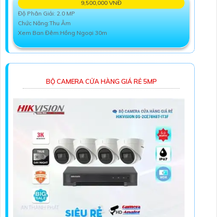
9,500,000 VNĐ
Độ Phân Giải: 2.0 MP
Chức Năng:Thu Âm
Xem Ban Đêm:Hồng Ngoại 30m
BỘ CAMERA CỬA HÀNG GIÁ RẺ 5MP