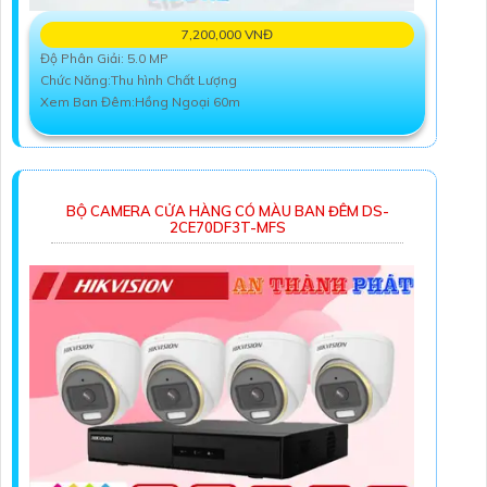
7,200,000 VNĐ
Độ Phân Giải: 5.0 MP
Chức Năng:Thu hình Chất Lượng
Xem Ban Đêm:Hồng Ngoại 60m
BỘ CAMERA CỬA HÀNG CÓ MÀU BAN ĐÊM DS-
2CE70DF3T-MFS