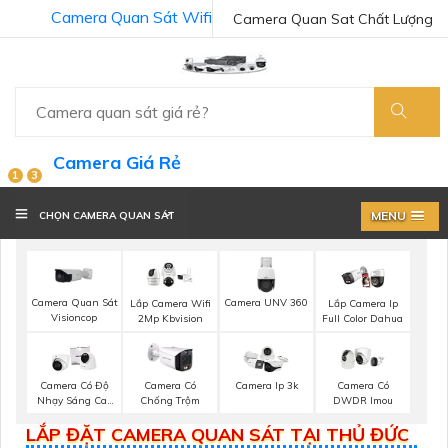
Camera Quan Sát Wifi
Camera Quan Sat Chất Lượng
Camera Giá Rẻ
1
3
MENU
CHỌN CAMERA QUAN SÁT
Camera Quan Sát
Camera UNV 360
Lắp Camera Wifi
Lắp Camera Ip
Visioncop
2Mp Kbvision
Full Color Dahua
Camera Có Độ
Camera Có
Camera Ip 3k
Camera Có
Nhạy Sáng Cao
Chống Trộm
DWDR Imou
Kbvision
LẮP ĐẶT CAMERA QUAN SÁT TẠI THỦ ĐỨC