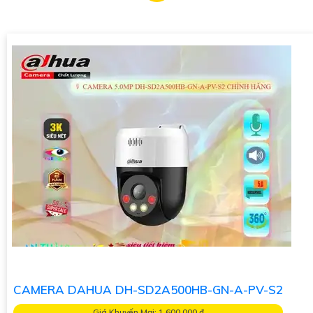
trường thiếu ánh sáng.
Ưu điểm của Camera Starlight Có Màu Ánh Sáng Yếu bao gồm:
«
1:
Chất lượng hình ảnh tốt: Camera có khả năng giữ hình ảnh
sắc nét, màu sắc trung thực ngay cả khi ánh sáng yếu. 🥇
2:
Tính năng phù hợp cho địa điểm thiếu ánh sáng: Đây là lựa
chọn tốt cho các khu vực cần giám sát vào ban đêm hoặc
trong môi trường thiếu ánh sáng.
3:
Công nghệ hỗ trợ: Camera Starlight thường đi kèm với các
công nghệ hỗ trợ khác như hồng ngoại, giúp cải thiện khả năng
quan sát vào ban đêm.
Để tìm hiểu thêm về các sản phẩm Camera Starlight Có Màu
Ánh Sáng Yếu và các công nghệ phù hợp, bạn có thể tham
khảo trực tiếp tại các cửa hàng chuyên về thiết bị an ninh
hoặc trên các trang web uy tín cung cấp các sản phẩm công
nghệ. Chúc bạn tìm được sự lựa chọn phù hợp cho nhu cầu của
mình!
CAMERA DAHUA DH-SD2A500HB-GN-A-PV-S2
Giá Khuyến Mại: 1,600,000 ₫