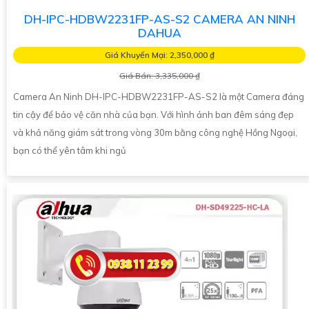
DH-IPC-HDBW2231FP-AS-S2 CAMERA AN NINH
DAHUA
Giá Khuyến Mại: 2,350,000 ₫
Giá Bán: 3,335,000 ₫
Camera An Ninh DH-IPC-HDBW2231FP-AS-S2 là một Camera đáng
tin cậy để bảo vệ căn nhà của bạn. Với hình ảnh ban đêm sáng đẹp
và khả năng giám sát trong vòng 30m bằng công nghệ Hồng Ngoại,
bạn có thể yên tâm khi ngủ