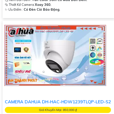
🔩 Thiết Kế Camera
Xoay 360.
️✨ Ưu Điểm :
Có Đèn Còi Báo Động.
CAMERA DAHUA DH-HAC-HDW1239TLQP-LED-S2
Giá Khuyến Mại: 850,000 ₫