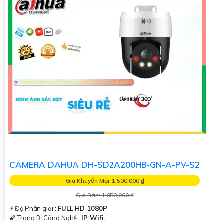
CAMERA DAHUA DH-SD2A200HB-GN-A-PV-S2
Giá Khuyến Mại: 1,500,000 ₫
Giá Bán: 1,950,000 ₫
️⚡ Độ Phân giải :
FULL HD 1080P .
🌠 Trang Bị Công Nghệ :
IP Wifi.