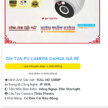
DH-T2A-PV CAMERA DAHUA GIÁ RẺ
Giá Khuyến Mại: 1,300,000 ₫
Giá Bán: 1,600,000 ₫
👁 Hình Ảnh Sắc nét :
FULL HD 1080P .
👍 Trang Bị Công Nghệ :
IP Wifi.
🌔 Tầm Nhìn Ban Đêm :
Hồng Ngoại 30m Starlight.
🐉️ Cấu Tạo Camera
Thân Plastic.
️₤ Khả Năng :
Có Ðèn Còi Báo Động.