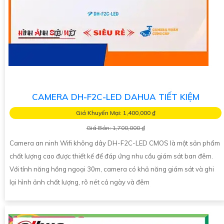
CAMERA DH-F2C-LED DAHUA TIẾT KIỆM
Giá Khuyến Mại: 1,400,000 ₫
Giá Bán: 1,700,000 ₫
Camera an ninh Wifi không dây DH-F2C-LED CMOS là một sản phẩm
chất lượng cao được thiết kế để đáp ứng nhu cầu giám sát ban đêm.
Với tính năng hồng ngoại 30m, camera có khả năng giám sát và ghi
lại hình ảnh chất lượng, rõ nét cả ngày và đêm