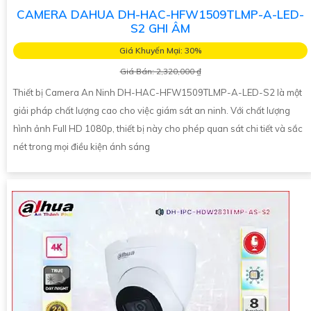
CAMERA DAHUA DH-HAC-HFW1509TLMP-A-LED-
S2 GHI ÂM
Giá Khuyến Mại: 30%
Giá Bán: 2,320,000 ₫
Thiết bị Camera An Ninh DH-HAC-HFW1509TLMP-A-LED-S2 là một
giải pháp chất lượng cao cho việc giám sát an ninh. Với chất lượng
hình ảnh Full HD 1080p, thiết bị này cho phép quan sát chi tiết và sắc
nét trong mọi điều kiện ánh sáng