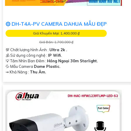
۞ DH-T4A-PV CAMERA DAHUA MẪU ĐẸP
Giá Khuyến Mại: 1,400,000 ₫
Giá Bán: 1,700,000 ₫
💯 Chất lượng hình Ảnh :
Ultra 2k .
🕉️ Sử dụng công nghệ :
IP Wifi.
💡 Tầm Nhìn Ban Đêm :
Hồng Ngoại 30m Starlight.
💦 Mẫu Camera
Dome Plastic.
️⇝ Khả Năng :
Thu Âm.