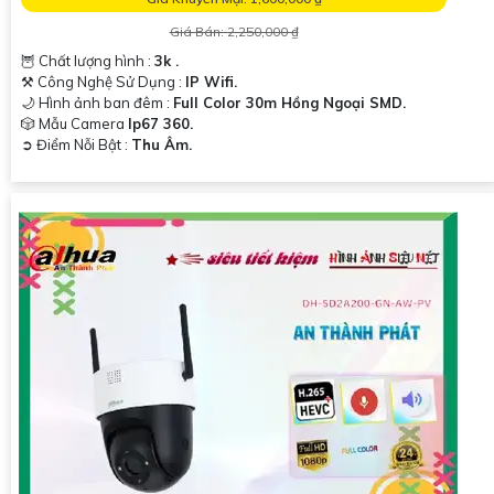
Giá Bán: 2,250,000 ₫
🦉 Chất lượng hình :
3k .
⚒ Công Nghệ Sử Dụng :
IP Wifi.
🌙 Hình ảnh ban đêm :
Full Color 30m Hồng Ngoại SMD.
🎲 Mẫu Camera
Ip67 360.
️➲ Điểm Nỗi Bật :
Thu Âm.
'