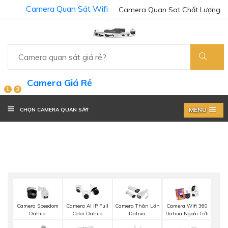
Camera Quan Sát Wifi
Camera Quan Sat Chất Lượng
Camera Giá Rẻ
1
3
MENU
CHỌN CAMERA QUAN SÁT
Camera Speedom
Camera AI IP Full
Camera Thân Lớn
Camera Wifi 360
Dahua
Color Dahua
Dahua
Dahua Ngoài Trời