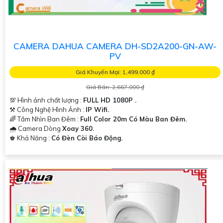
CAMERA DAHUA CAMERA DH-SD2A200-GN-AW-
PV
Giá Khuyến Mại: 1,499,000 ₫
Giá Bán: 2,667,000 ₫
💯 Hình ảnh chất lượng :
FULL HD 1080P .
⚒ Công Nghệ Hình Ảnh :
IP Wifi.
🌈 Tầm Nhìn Ban Đêm :
Full Color 20m Có Màu Ban Đêm.
🌧️ Camera Dòng
Xoay 360.
️♚ Khả Năng :
Có Đèn Còi Báo Động.