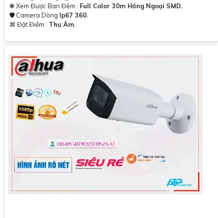
❃ Xem Được Ban Đêm :
Full Color 30m Hồng Ngoại SMD.
🛡 Camera Dòng
Ip67 360.
️⌘ Đặt Điểm :
Thu Âm.