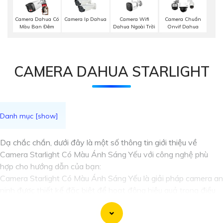
Camera Wifi
Camera Dahua Có
Camera Ip Dahua
Camera Chuẩn
Dahua Ngoài Trời
Màu Ban Đêm
Onvif Dahua
CAMERA DAHUA STARLIGHT
Dạ chắc chắn, dưới đây là một số thông tin giới thiệu về
Camera Starlight Có Màu Ánh Sáng Yếu với công nghệ phù
hợp cho hướng dẫn của bạn:
Camera Starlight Có Màu Ánh Sáng Yếu là giải pháp camera an
ninh được thiết kế đặc biệt để hoạt động hiệu quả trong điều
kiện ánh sáng yếu. Công nghệ Starlight cho phép camera thu
nhận và xử lý hình ảnh với chất lượng cao ngay cả trong môi