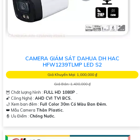
CAMERA GIÁM SÁT DAHUA DH HAC
HFW1239TLMP LED S2
Giá Khuyến Mại: 1,000,000 ₫
Giá Bán: 1,430,000 ₫
🦉 Chất lượng hình :
FULL HD 1080P .
🌠 Công Nghệ :
AHD CVI TVI BCS.
🌙 Xem ban đêm :
Full Color 30m Có Màu Ban Đêm.
👑 Mẫu Camera
Thân Plastic.
️👮 Ưu Điểm :
Chống Nước.