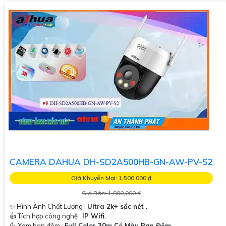
CAMERA DAHUA DH-SD2A500HB-GN-AW-PV-S2
Giá Khuyến Mại: 1,500,000 ₫
Giá Bán: 1,800,000 ₫
✨ Hình Ành Chất Lượng :
Ultra 2k+ sắc nét .
👍 Tích hợp công nghệ :
IP Wifi.
🌜 Xem ban đêm :
Full Color 30m Có Màu Ban Đêm.