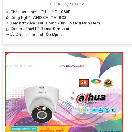
Giá Bán: 1,190,000 ₫
🔅 Chất lượng hình :
FULL HD 1080P .
🌠 Công Nghệ :
AHD CVI TVI BCS.
🔅 Xem ban đêm :
Full Color 20m Có Màu Ban Đêm.
🤹 Camera Thiết Kế
Dome Kim Loại.
️⇝ Ưu Điểm :
Thu hình Ổn Định.