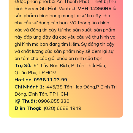
Được phân phối bởi An Thành Phát, Thiết bị thu
hình Server Ghi Hình Vantech
VPH-12860RS
là
sản phẩm chính hãng mang lại sự tin cậy cho
nhu cầu sử dụng của bạn. Với thông tin chính
xác và đáng tin cậy từ nhà sản xuất, sản phẩm
này đáp ứng đầy đủ các yêu cầu về thu hình và
ghi hình mà bạn đang tìm kiếm. Sự đáng tin cậy
và chất lượng của sản phẩm này sẽ đem lại sự
an tâm cho các giải pháp an ninh của bạn.
Trụ Sở:
51 Lũy Bán Bích, P. Tân Thới Hòa,
Q.Tân Phú, TP.HCM
Hotline: 0938.11.23.99
Chi Nhánh 1:
445/38 Tân Hòa Đông,P Bình Trị
Đông, Bình Tân, TP HCM
Kỹ Thuật:
0906.855.330
Điện Thoại:
(028) 6688.4949