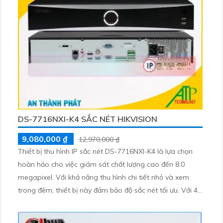
DS-7716NXI-K4 SẮC NÉT HIKVISION
9,080,000 ₫
12,970,000 ₫
Thiết bị thu hình IP sắc nét DS-7716NXI-K4 là lựa chọn
hoàn hảo cho việc giám sát chất lượng cao đến 8.0
megapixel. Với khả năng thu hình chi tiết nhỏ và xem
trong đêm, thiết bị này đảm bảo độ sắc nét tối ưu. Với 4
ổ cứng, công nghệ IP tiên tiến giữ cho chất lượng hình
ảnh không bị giảm