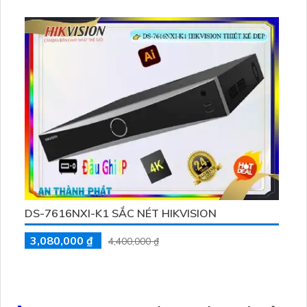
Với 4 ổ cứng HDD, thiết bị này mang lại khả năng lưu trữ
dữ liệu mạnh mẽ. Được trang bị công nghệ IP và hỗ trợ
ONVIF, đảm bảo không giảm chất lượng
DS-7616NXI-K1 SẮC NÉT HIKVISION
3,080,000 ₫
4,400,000 ₫