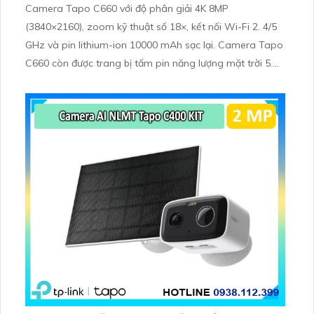
Camera Tapo C660 với độ phân giải 4K 8MP
(3840×2160), zoom kỹ thuật số 18×, kết nối Wi-Fi 2. 4/5
GHz và pin lithium-ion 10000 mAh sạc lại. Camera Tapo
C660 còn được trang bị tấm pin năng lượng mặt trời 5.
2V 2. 5W, tích hợp AI phát hiện người, thú cưng, phương
tiện, lưu trữ thẻ microSD tối đa 512 GB