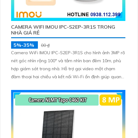
CAMERA WIFI IMOU IPC-S2EP-3R1S TRONG
NHÀ GIÁ RẺ
5%-35%
00 ₫
Camera WiFi IMOU IPC-S2EP-3R1S cho hình ảnh 3MP rõ
nét góc nhìn rộng 100° và tầm nhìn ban đêm 10m, phù
hợp giám sát trong nhà. Hỗ trợ gọi video một chạm
đàm thoại hai chiều và kết nối Wi-Fi ổn định giúp quan
sát từ xa. Lưu trữ linh hoạt qua thẻ microSD tối đa
256GB hoặc lưu đám mây dễ lắp đặt cho gia đình và văn
phòng nhỏ.