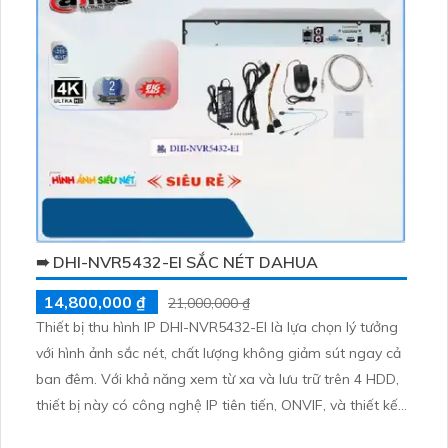
➠ DHI-NVR5432-EI SẮC NÉT DAHUA
14,800,000 ₫
21,000,000 ₫
Thiết bị thu hình IP DHI-NVR5432-EI là lựa chọn lý tưởng
với hình ảnh sắc nét, chất lượng không giảm sút ngay cả
ban đêm. Với khả năng xem từ xa và lưu trữ trên 4 HDD,
thiết bị này có công nghệ IP tiên tiến, ONVIF, và thiết kế
nhỏ gọn nhưng đầy ấn tượng. Đầu ghi 32 kênh cung cấp