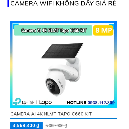
CAMERA WIFI KHÔNG DÂY GIÁ RẺ
CAMERA AI 4K NLMT TAPO C660 KIT
3,569,300 ₫
5,099,000 ₫