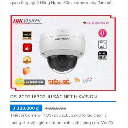
qua công nghệ Hồng Ngoại 30m, camera này đảm bảo
hình ảnh rõ ràng dù trong điều kiện ánh sáng yếu. Được
trang bị công nghệ IP hiện đại, camera không bị giảm
chất lượng Hồng Ngoại SMD, phù hợp cho việc giám sát
căn hộ, nhà phố
DS-2CD2163G2-IU SẮC NÉT HIKVISION
3,380,000 ₫
4,830,000 ₫
Thiết bị Camera IP DS-2CD2163G2-IU là lựa chọn lý
tưởng cho việc giám sát an ninh chất lượng cao. Với độ