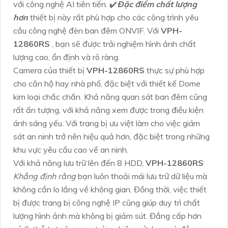
với công nghệ AI tiên tiến. ✔️
Đặc điểm chất lượng
hơn
thiết bị này rất phù hợp cho các công trình yêu
cầu công nghệ đèn ban đêm ONVIF. Với
VPH-
12860RS
, bạn sẽ được trải nghiệm hình ảnh chất
lượng cao, ổn định và rõ ràng.
Camera của thiết bị
VPH-12860RS
thực sự phù hợp
cho căn hộ hay nhà phố, đặc biệt với thiết kế Dome
kim loại chắc chắn. Khả năng quan sát ban đêm cũng
rất ấn tượng, với khả năng xem được trong điều kiện
ánh sáng yếu. Với trang bị ưu việt làm cho việc giám
sát an ninh trở nên hiệu quả hơn, đặc biệt trong những
khu vực yêu cầu cao về an ninh.
Với khả năng lưu trữ lên đến 8 HDD,
VPH-12860RS
Khẳng định rằng
bạn luôn thoải mái lưu trữ dữ liệu mà
không cần lo lắng về không gian. Đồng thời, việc thiết
bị được trang bị công nghệ IP cũng giúp duy trì chất
lượng hình ảnh mà không bị giảm sút. Đẳng cấp hơn