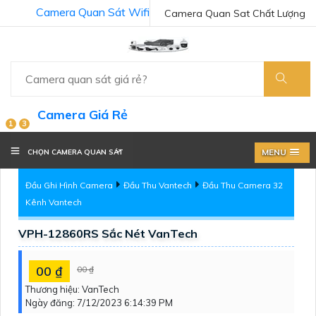
Camera Quan Sát Wifi
Camera Quan Sat Chất Lượng
Camera Giá Rẻ
1
3
MENU
CHỌN CAMERA QUAN SÁT
Đầu Ghi Hình Camera
Đầu Thu Vantech
Đầu Thu Camera 32
Kênh Vantech
VPH-12860RS Sắc Nét VanTech
00 ₫
00 ₫
Thương hiệu:
VanTech
Ngày đăng:
7/12/2023 6:14:39 PM