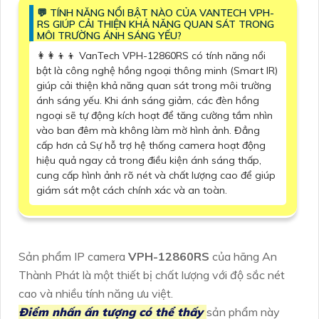
️💬 TÍNH NĂNG NỔI BẬT NÀO CỦA VANTECH VPH-
RS GIÚP CẢI THIỆN KHẢ NĂNG QUAN SÁT TRONG
MÔI TRƯỜNG ÁNH SÁNG YẾU?
👩‍👩‍👦‍👦 VanTech VPH-12860RS có tính năng nổi
bật là công nghệ hồng ngoại thông minh (Smart IR)
giúp cải thiện khả năng quan sát trong môi trường
ánh sáng yếu. Khi ánh sáng giảm, các đèn hồng
ngoại sẽ tự động kích hoạt để tăng cường tầm nhìn
vào ban đêm mà không làm mờ hình ảnh. Đẳng
cấp hơn cả Sự hỗ trợ hệ thống camera hoạt động
hiệu quả ngay cả trong điều kiện ánh sáng thấp,
cung cấp hình ảnh rõ nét và chất lượng cao để giúp
giám sát một cách chính xác và an toàn.
Sản phẩm IP camera
VPH-12860RS
của hãng An
Thành Phát là một thiết bị chất lượng với độ sắc nét
cao và nhiều tính năng ưu việt.
Điểm nhấn ấn tượng có thể thấy
sản phẩm này