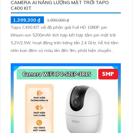
CAMERA AI NĂNG LƯỢNG MẶT TRỜI TAPO
C400 KIT
1,399,300 ₫
1,999,000 ₫
Tapo C400 KIT với độ phân giải Full HD 1080P, pin
lithium-ion 5200mAh tích hợp kết hợp tấm pin mặt trời
5,2V/2,5W, hoạt động trên băng tần 2,4 GHz, hỗ trợ tầm
nhìn ban đêm có màu lên đến 9m, phát hiện chuyển
động và con người bằng AI, đồng thời lưu trữ dữ liệu qua
thẻ microSD lên đến 512GB