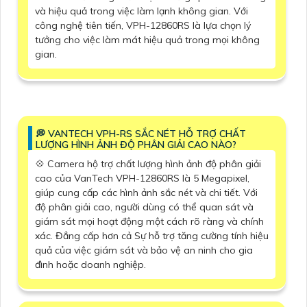
và hiệu quả trong việc làm lạnh không gian. Với
công nghệ tiên tiến, VPH-12860RS là lựa chọn lý
tưởng cho việc làm mát hiệu quả trong mọi không
gian.
️💭 VANTECH VPH-RS SẮC NÉT HỖ TRỢ CHẤT
LƯỢNG HÌNH ẢNH ĐỘ PHÂN GIẢI CAO NÀO?
💠 Camera hộ trợ chất lượng hình ảnh độ phân giải
cao của VanTech VPH-12860RS là 5 Megapixel,
giúp cung cấp các hình ảnh sắc nét và chi tiết. Với
độ phân giải cao, người dùng có thể quan sát và
giám sát mọi hoạt động một cách rõ ràng và chính
xác. Đẳng cấp hơn cả Sự hỗ trợ tăng cường tính hiệu
quả của việc giám sát và bảo vệ an ninh cho gia
đình hoặc doanh nghiệp.