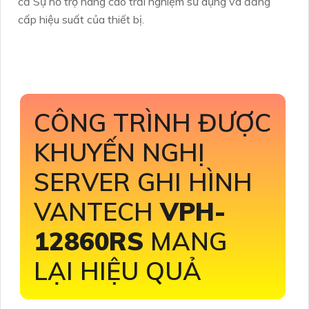
cả Sự hỗ trợ nâng cao trải nghiệm sử dụng và đẳng
cấp hiệu suất của thiết bị.
CÔNG TRÌNH ĐƯỢC
KHUYẾN NGHỊ
SERVER GHI HÌNH
VANTECH
VPH-
12860RS
MANG
LẠI HIỆU QUẢ