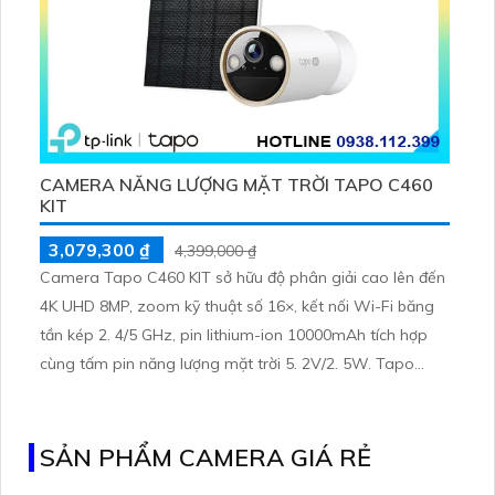
CAMERA NĂNG LƯỢNG MẶT TRỜI TAPO C460
KIT
3,079,300 ₫
4,399,000 ₫
Camera Tapo C460 KIT sở hữu độ phân giải cao lên đến
4K UHD 8MP, zoom kỹ thuật số 16×, kết nối Wi-Fi băng
tần kép 2. 4/5 GHz, pin lithium-ion 10000mAh tích hợp
cùng tấm pin năng lượng mặt trời 5. 2V/2. 5W. Tapo
C460 KIT cũng hỗ trợ quan sát ban đêm màu với cảm
biến Starlight, tầm nhìn lên đến 15 m
SẢN PHẨM CAMERA GIÁ RẺ