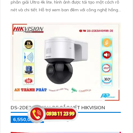
phân giải Ultra 4k lite, hình ảnh được tái tạo một cách rõ
nét và chi tiết. Hỗ trợ xem ban đêm với công nghệ hồng
ngoại EXIR có tầm quan sát lên đến 30m. Thiết bị được
trang bị công nghệ IP giúp giữ cho chất lượng hình ảnh
luôn đạt mức cao nhất
DS-2DE3A404IW-DE SẮC NÉT HIKVISION
6,550,000 ₫
9,220,000 ₫