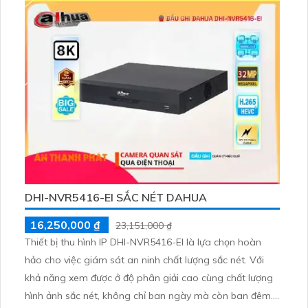
ưu điểm vượt trội với công nghệ AI, phù hợp cho các
công trình an ninh hiện đại.
DHI-NVR5416-EI SẮC NÉT DAHUA
16,250,000 ₫
23,151,000 ₫
Thiết bị thu hình IP DHI-NVR5416-EI là lựa chọn hoàn
hảo cho việc giám sát an ninh chất lượng sắc nét. Với
khả năng xem được ở độ phân giải cao cùng chất lượng
hình ảnh sắc nét, không chỉ ban ngày mà còn ban đêm.