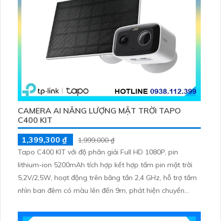
CAMERA AI NĂNG LƯỢNG MẶT TRỜI TAPO
C400 KIT
1,399,300 ₫
1,999,000 ₫
Tapo C400 KIT với độ phân giải Full HD 1080P, pin
lithium-ion 5200mAh tích hợp kết hợp tấm pin mặt trời
5,2V/2,5W, hoạt động trên băng tần 2,4 GHz, hỗ trợ tầm
nhìn ban đêm có màu lên đến 9m, phát hiện chuyển
động và con người bằng AI, đồng thời lưu trữ dữ liệu qua
thẻ microSD lên đến 512GB