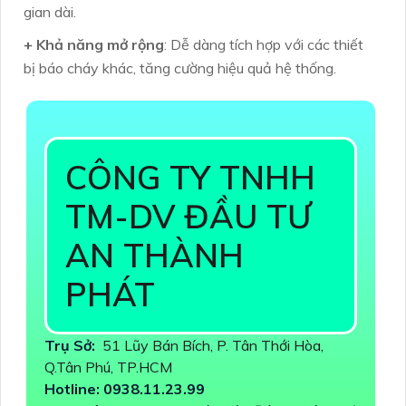
gian dài.
+ Khả năng mở rộng
: Dễ dàng tích hợp với các thiết
bị báo cháy khác, tăng cường hiệu quả hệ thống.
CÔNG TY TNHH
TM-DV ĐẦU TƯ
AN THÀNH
PHÁT
Trụ Sở:
51 Lũy Bán Bích, P. Tân Thới Hòa,
Q.Tân Phú, TP.HCM
Hotline: 0938.11.23.99