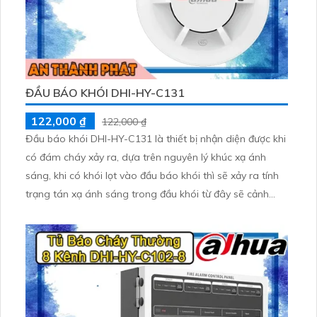
ĐẦU BÁO KHÓI DHI-HY-C131
122,000 ₫
122,000 ₫
Đầu báo khói DHI-HY-C131 là thiết bị nhận diện được khi
có đám cháy xảy ra, dựa trên nguyên lý khúc xạ ánh
sáng, khi có khói lọt vào đầu báo khói thì sẽ xảy ra tính
trạng tán xạ ánh sáng trong đầu khói từ đây sẽ cảnh
báo đang có đám cháy xảy ra.