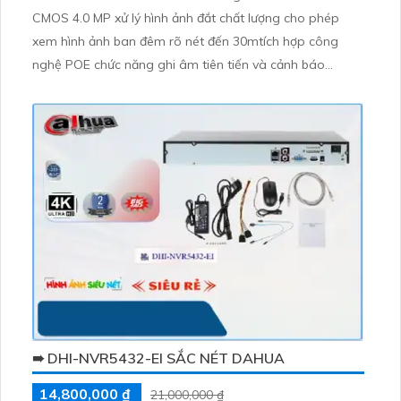
CMOS 4.0 MP xử lý hình ảnh đắt chất lượng cho phép
xem hình ảnh ban đêm rõ nét đến 30mtích hợp công
nghệ POE chức năng ghi âm tiên tiến và cảnh báo
chuyển động với motion detection nhận dạng người.
Smart IR hồng ngoại phân biệt người cung cấp hình ảnh
đẹp ban đêm.
➠ DHI-NVR5432-EI SẮC NÉT DAHUA
14,800,000 ₫
21,000,000 ₫