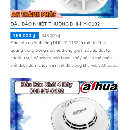
ĐẦU BÁO NHIỆT THƯỜNG DHI-HY-C132
169,000 ₫
348,000 ₫
Đầu báo nhiệt thường DHI-HY-C132 là một thiết bị
quang trọng trong một hệ thống giám sát,lắp đặt tại
các khu vực dễ xảy ra hỏa hoạn, cháy nổ, có thể nhận
biết được đám cháy khi nhiệt độ trong khu vực vượt quá
mức cho phép, thiết kế dạng tròn lắp đặt ốp trần.