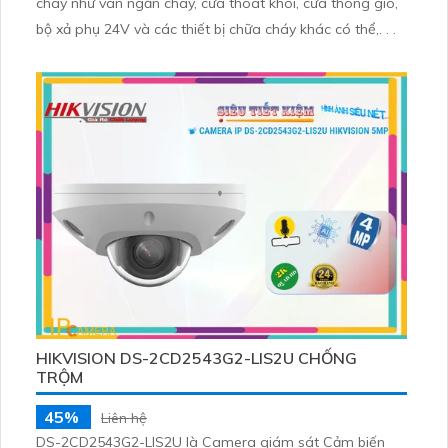
cháy như van ngăn cháy, cửa thoát khói, cửa thông gió,
bộ xả phụ 24V và các thiết bị chữa cháy khác có thể,. . .
HIKVISION DS-2CD2543G2-LIS2U CHỐNG
TRỘM
45%
Liên hệ
DS-2CD2543G2-LIS2U là Camera giám sát Cảm biến