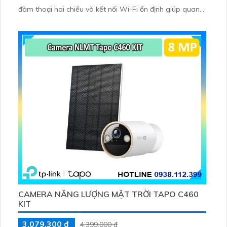
đàm thoại hai chiều và kết nối Wi-Fi ổn định giúp quan
sát từ xa. Lưu trữ linh hoạt qua thẻ microSD tối đa
256GB hoặc lưu đám mây dễ lắp đặt cho gia đình và văn
phòng nhỏ.
CAMERA NĂNG LƯỢNG MẶT TRỜI TAPO C460
KIT
3,079,300 ₫
4,399,000 ₫