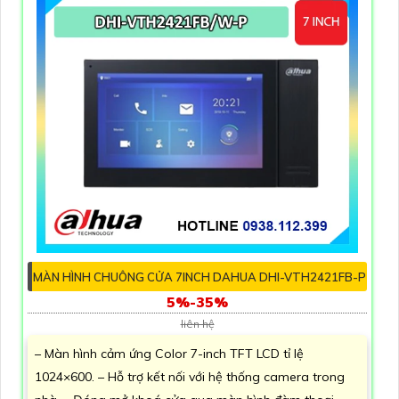
MÀN HÌNH CHUÔNG CỬA 7INCH DAHUA DHI-VTH2421FB-P
5%-35%
liên hệ
– Màn hình cảm ứng Color 7-inch TFT LCD tỉ lệ
1024×600. – Hỗ trợ kết nối với hệ thống camera trong