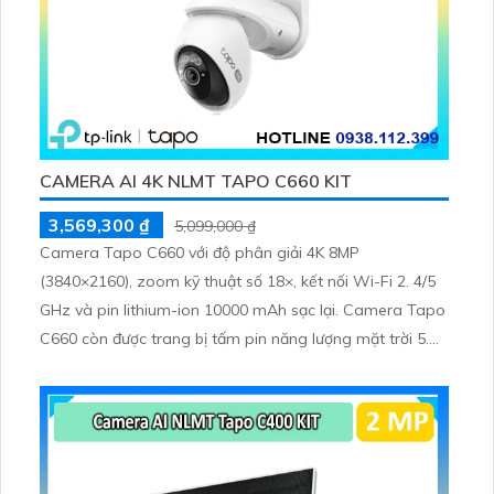
CAMERA AI 4K NLMT TAPO C660 KIT
3,569,300 ₫
5,099,000 ₫
Camera Tapo C660 với độ phân giải 4K 8MP
(3840×2160), zoom kỹ thuật số 18×, kết nối Wi-Fi 2. 4/5
GHz và pin lithium-ion 10000 mAh sạc lại. Camera Tapo
C660 còn được trang bị tấm pin năng lượng mặt trời 5.
2V 2. 5W, tích hợp AI phát hiện người, thú cưng, phương
tiện, lưu trữ thẻ microSD tối đa 512 GB