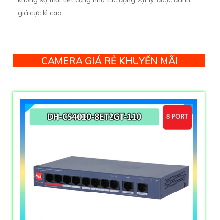
không sợ thời tiết cũng như tác động vật lý, được đánh
giá cực kì cao.
CAMERA GIÁ RẺ KHUYẾN MÃI