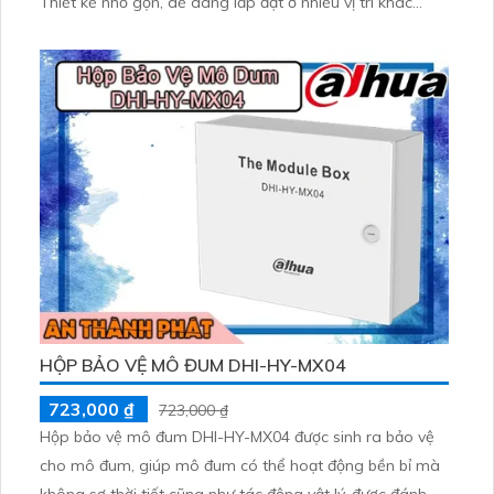
Thiết kế nhỏ gọn, dễ dàng lắp đặt ở nhiều vị trí khác
nhau. Camera KX-F8412ESN có khả năng quan sát ban
đêm, hỗ trợ giảm nhiễu và tự động cân chỉnh ánh sáng
HỘP BẢO VỆ MÔ ĐUM DHI-HY-MX04
723,000 ₫
723,000 ₫
Hộp bảo vệ mô đum DHI-HY-MX04 được sinh ra bảo vệ
cho mô đum, giúp mô đum có thể hoạt động bền bỉ mà