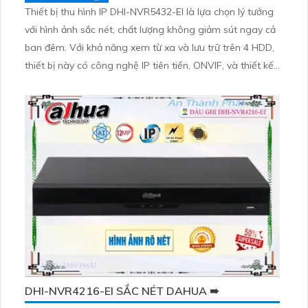
Thiết bị thu hình IP DHI-NVR5432-EI là lựa chọn lý tưởng
với hình ảnh sắc nét, chất lượng không giảm sút ngay cả
ban đêm. Với khả năng xem từ xa và lưu trữ trên 4 HDD,
thiết bị này có công nghệ IP tiên tiến, ONVIF, và thiết kế
nhỏ gọn nhưng đầy ấn tượng. Đầu ghi 32 kênh cung cấp
ưu điểm vượt trội với công nghệ AI, phù hợp cho các
công trình an ninh hiện đại.
DHI-NVR4216-EI SẮC NÉT DAHUA ➠