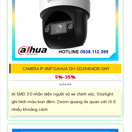
CAMERA IP 4MP DAHUA DH-SD29404DB-GNY
5%-35%
Liên hệ
AI SMD 3.0 nhận diện người và xe chính xác, Starlight
ghi hình màu ban đêm, Zoom quang 4x quan sát rõ ở
nhiều khoảng cách