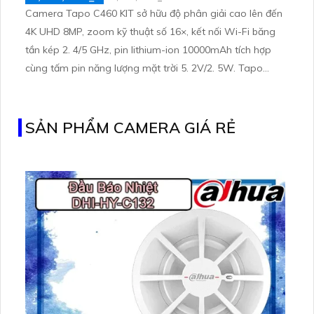
Camera Tapo C460 KIT sở hữu độ phân giải cao lên đến
4K UHD 8MP, zoom kỹ thuật số 16×, kết nối Wi-Fi băng
tần kép 2. 4/5 GHz, pin lithium-ion 10000mAh tích hợp
cùng tấm pin năng lượng mặt trời 5. 2V/2. 5W. Tapo
C460 KIT cũng hỗ trợ quan sát ban đêm màu với cảm
biến Starlight, tầm nhìn lên đến 15 m
SẢN PHẨM CAMERA GIÁ RẺ