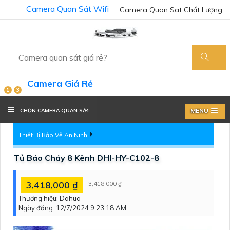
Camera Quan Sát Wifi
Camera Quan Sat Chất Lượng
Camera Giá Rẻ
1
3
MENU
CHỌN CAMERA QUAN SÁT
Thiết Bị Bảo Vệ An Ninh
Tủ Báo Cháy 8 Kênh DHI-HY-C102-8
3,418,000 ₫
3,418,000 ₫
Thương hiệu:
Dahua
Ngày đăng:
12/7/2024 9:23:18 AM