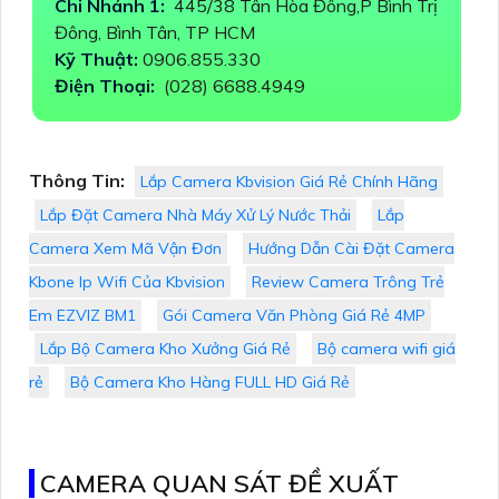
Chi Nhánh 1:
445/38 Tân Hòa Đông,P Bình Trị
Đông, Bình Tân, TP HCM
Kỹ Thuật:
0906.855.330
Điện Thoại:
(028) 6688.4949
Thông Tin:
Lắp Camera Kbvision Giá Rẻ Chính Hãng
Lắp Đặt Camera Nhà Máy Xử Lý Nước Thải
Lắp
Camera Xem Mã Vận Đơn
Hướng Dẫn Cài Đặt Camera
Kbone Ip Wifi Của Kbvision
Review Camera Trông Trẻ
Em EZVIZ BM1
Gói Camera Văn Phòng Giá Rẻ 4MP
Lắp Bộ Camera Kho Xưởng Giá Rẻ
Bộ camera wifi giá
rẻ
Bộ Camera Kho Hàng FULL HD Giá Rẻ
CAMERA QUAN SÁT ĐỀ XUẤT