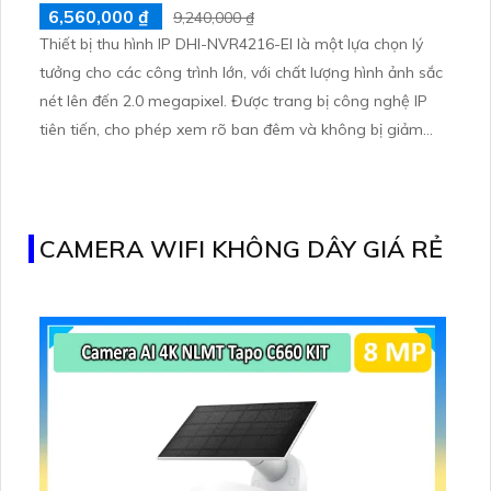
6,560,000 ₫
9,240,000 ₫
Thiết bị thu hình IP DHI-NVR4216-EI là một lựa chọn lý
tưởng cho các công trình lớn, với chất lượng hình ảnh sắc
nét lên đến 2.0 megapixel. Được trang bị công nghệ IP
tiên tiến, cho phép xem rõ ban đêm và không bị giảm
chất lượng. Với khả năng lưu trữ trên 2 HDD và cấp
nguồn qua RJ45, thiết bị này cũng hỗ trợ đầu ghi 16 kênh
với công nghệ AI, phù hợp cho mọi công trình hiện đại
CAMERA WIFI KHÔNG DÂY GIÁ RẺ