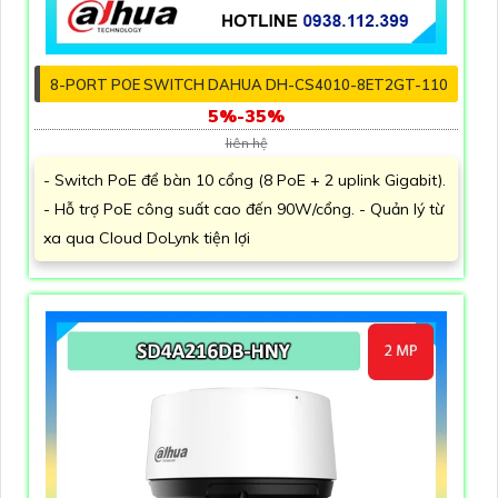
8-PORT POE SWITCH DAHUA DH-CS4010-8ET2GT-110
5%-35%
liên hệ
- Switch PoE để bàn 10 cổng (8 PoE + 2 uplink Gigabit).
- Hỗ trợ PoE công suất cao đến 90W/cổng. - Quản lý từ
xa qua Cloud DoLynk tiện lợi