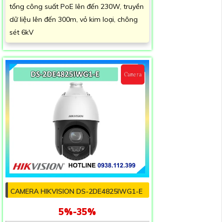
tổng công suất PoE lên đến 230W, truyền
dữ liệu lên đến 300m, vỏ kim loại, chông
sét 6kV
CAMERA HIKVISION DS-2DE4825IWG1-E
5%-35%