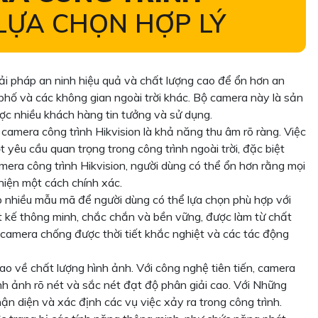
LỰA CHỌN HỢP LÝ
iải pháp an ninh hiệu quả và chất lượng cao để ổn hơn an
phố và các không gian ngoài trời khác. Bộ camera này là sản
ợc nhiều khách hàng tin tưởng và sử dụng.
camera công trình Hikvision là khả năng thu âm rõ ràng. Việc
 yêu cầu quan trọng trong công trình ngoài trời, đặc biệt
amera công trình Hikvision, người dùng có thể ổn hơn rằng mọi
hiện một cách chính xác.
p nhiều mẫu mã để người dùng có thể lựa chọn phù hợp với
t kế thông minh, chắc chắn và bền vững, được làm từ chất
vệ camera chống được thời tiết khắc nghiệt và các tác động
o về chất lượng hình ảnh. Với công nghệ tiên tiến, camera
hình ảnh rõ nét và sắc nét đạt độ phân giải cao. Với Những
ận diện và xác định các vụ việc xảy ra trong công trình.