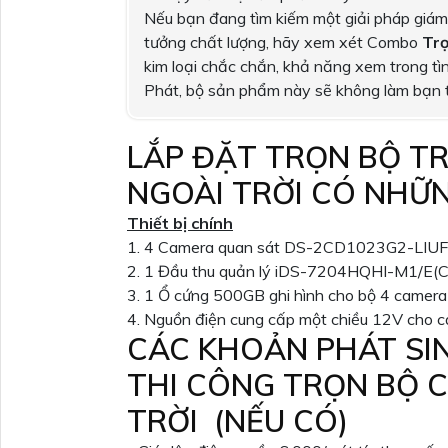
Nếu bạn đang tìm kiếm một giải pháp giám sá
tưởng chất lượng, hãy xem xét Combo
Trọ
kim loại chắc chắn, khả năng xem trong tì
Phát, bộ sản phẩm này sẽ không làm bạn 
LẮP ĐẶT TRỌN BỘ T
NGOÀI TRỜI CÓ NHỮN
Thiết bị chính
1. 4 Camera quan sát DS-2CD1023G2-LIUF,
2. 1 Đầu thu quản lý iDS-7204HQHI-M1/E(C)
3. 1 Ổ cứng 500GB ghi hình cho bộ 4 camera
4. Nguồn điện cung cấp một chiều 12V cho 
CÁC KHOẢN PHÁT SI
THI CÔNG TRỌN BỘ 
TRỜI (NẾU CÓ)