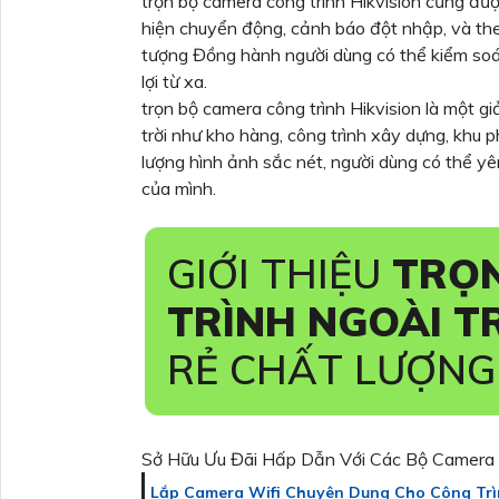
trọn bộ camera công trình Hikvision cũng đư
hiện chuyển động, cảnh báo đột nhập, và the
tượng Đồng hành người dùng có thể kiểm soát
lợi từ xa.
trọn bộ camera công trình Hikvision là một gi
trời như kho hàng, công trình xây dựng, khu 
lượng hình ảnh sắc nét, người dùng có thể yê
của mình.
GIỚI THIỆU
TRỌN
TRÌNH NGOÀI T
RẺ CHẤT LƯỢNG
Sở Hữu Ưu Đãi Hấp Dẫn Với Các Bộ Camera G
Lắp Camera Wifi Chuyên Dụng Cho Công Tri