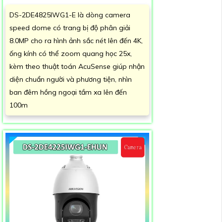
DS-2DE4825IWG1-E là dòng camera
speed dome có trang bị độ phân giải
8.0MP cho ra hình ảnh sắc nét lên đến 4K,
ống kính có thể zoom quang học 25x,
kèm theo thuật toán AcuSense giúp nhận
diện chuẩn người và phương tiện, nhìn
ban đêm hồng ngoại tầm xa lên đến
100m