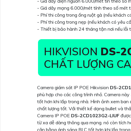
- Giá dây điện nguồn 6.000/mét tín theo số m
- Giá dây mạng 6.000/mét tính theo số mét t
- Phí thi công trong ống ruột gà (nếu khách c
- Phí thi công trong nẹp (nếu khách có yêu cầ
- Thiết bị bảo hành 24 tháng tận nơi nếu lỗi t
HIKVISION
DS-2
CHẤT LƯỢNG C
Camera giám sát IP POE Hikvision
DS-2CD1
phù hợp cho các công trình nhỏ. Camera này
tốt hơn khi lắp trong nhà. Hình ảnh xem ba
chất lượng tốt. Với thiết kế dạng bullet và th
Camera IP POE
DS-2CD1023G2-LIUF
được 
từ xa dễ dàng thông qua mạng. nó còn tích 
cân bằng ánh sáng BLC tốt hơn khi lắp trong