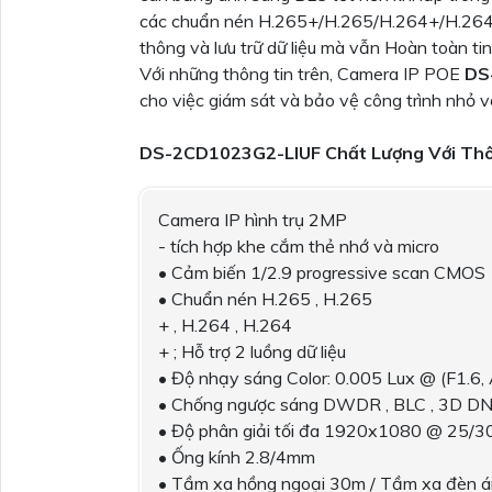
các chuẩn nén H.265+/H.265/H.264+/H.264. 
thông và lưu trữ dữ liệu mà vẫn Hoàn toàn ti
Với những thông tin trên, Camera IP POE
DS
cho việc giám sát và bảo vệ công trình nhỏ vớ
DS-2CD1023G2-LIUF Chất Lượng Với Thô
Camera IP hình trụ 2MP
- tích hợp khe cắm thẻ nhớ và micro
• Cảm biến 1/2.9 progressive scan CMOS
• Chuẩn nén H.265 , H.265
+ , H.264 , H.264
+ ; Hỗ trợ 2 luồng dữ liệu
• Độ nhạy sáng Color: 0.005 Lux @ (F1.6
• Chống ngược sáng DWDR , BLC , 3D D
• Độ phân giải tối đa 1920x1080 @ 25/3
• Ống kính 2.8/4mm
• Tầm xa hồng ngoại 30m / Tầm xa đèn á