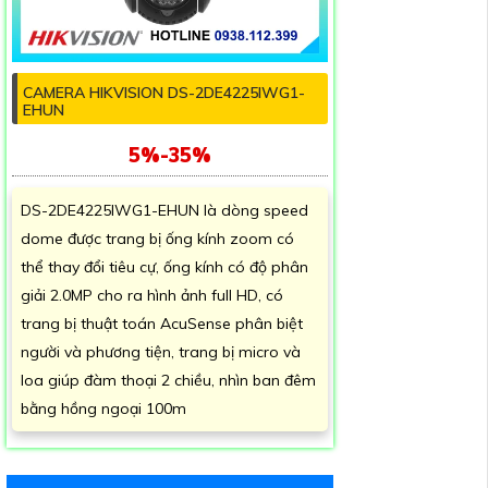
CAMERA HIKVISION DS-2DE4225IWG1-
EHUN
5%-35%
DS-2DE4225IWG1-EHUN là dòng speed
dome được trang bị ống kính zoom có
thể thay đổi tiêu cự, ống kính có độ phân
giải 2.0MP cho ra hình ảnh full HD, có
trang bị thuật toán AcuSense phân biệt
người và phương tiện, trang bị micro và
loa giúp đàm thoại 2 chiều, nhìn ban đêm
bằng hồng ngoại 100m