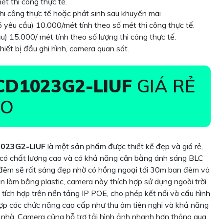
ét thi công thực tế.
hi công thực tế hoặc phát sinh sau khuyến mãi
ó yêu cầu) 10.000/mét tính theo số mét thi công thực tế.
u) 15.000/ mét tính theo số lượng thi công thực tế.
hiết bị đầu ghi hình, camera quan sát.
CD1023G2-LIUF
GIÁ RẺ
AO
023G2-LIUF
là một sản phẩm được thiết kế đẹp và giá rẻ,
 có chất lượng cao và có khả năng cân bằng ánh sáng BLC
n đêm sẽ rất sáng đẹp nhờ có hồng ngoại tới 30m ban đêm và
ân làm bằng plastic, camera này thích hợp sử dụng ngoài trời.
tích hợp trên nền tảng IP POE, cho phép kết nối và cấu hình
hợp các chức năng cao cấp như thu âm tiên nghi và khả năng
 nhà. Camera cũng hỗ trợ tải hình ảnh nhanh hơn thông qua