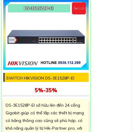
SWITCH HIKVISION DS-3E1528P-EI
5%-35%
DS-3E1528P-EI sở hữu lên đến 24 cổng
Gigabit giúp có thể lắp các thiết bị mạng
có băng thông cao cũng sẽ phù hợp, có
khả năng quản lý từ Hik-Partner pro, với