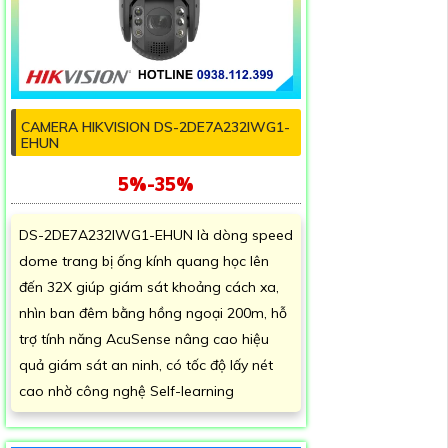
CAMERA HIKVISION DS-2DE7A232IWG1-
EHUN
5%-35%
DS-2DE7A232IWG1-EHUN là dòng speed
dome trang bị ống kính quang học lên
đến 32X giúp giám sát khoảng cách xa,
nhìn ban đêm bằng hồng ngoại 200m, hỗ
trợ tính năng AcuSense nâng cao hiệu
quả giám sát an ninh, có tốc độ lấy nét
cao nhờ công nghệ Self-learning