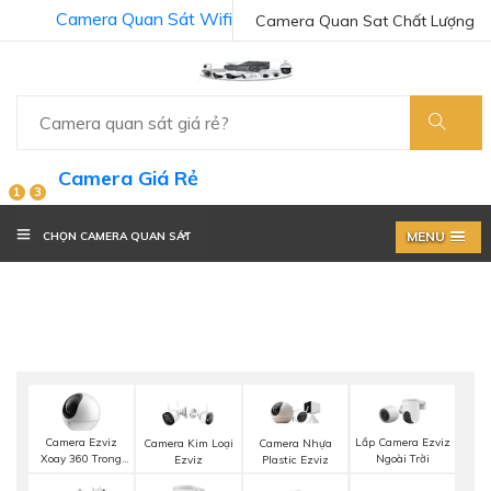
Camera Quan Sát Wifi
Camera Quan Sat Chất Lượng
Camera Giá Rẻ
1
3
MENU
CHỌN CAMERA QUAN SÁT
Camera Ezviz
Lắp Camera Ezviz
Camera Kim Loại
Camera Nhựa
Xoay 360 Trong
Ngoài Trời
Ezviz
Plastic Ezviz
Nhà