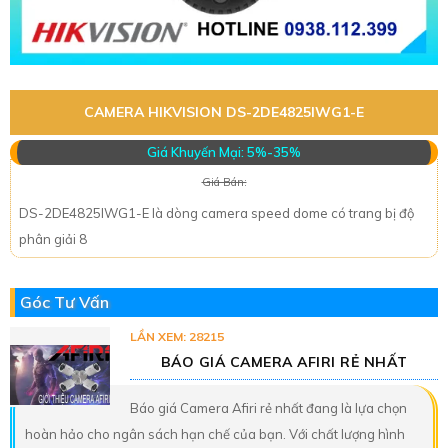
CAMERA HIKVISION DS-2DE4825IWG1-E
Giá Khuyến Mại: 5%-35%
Giá Bán:
DS-2DE4825IWG1-E là dòng camera speed dome có trang bị độ
phân giải 8
Góc Tư Vấn
LẦN XEM: 28215
BÁO GIÁ CAMERA AFIRI RẺ NHẤT
Báo giá Camera Afiri rẻ nhất đang là lựa chọn
hoàn hảo cho ngân sách hạn chế của bạn. Với chất lượng hình