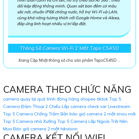
nhìn toàn cảnh và chi tiết, hỗ trợ theo dõi AI 360°, theo
dõi kép động thông minh. Quan sát ban đêm có màu
sắc nét, chuẩn IP66 chống nước, hỗ trợ Wi-Fi và LAN,
cùng khả năng tương thích với Google Home và Alexa,
đáp ứng linh hoạt nhiều vị trí lắp đặt.
Thông Số Camera Wi-Fi 2 Mắt Tapo C545D
Đang Cập Nhật thông số cho sản phẩm TapoC545D ...
CAMERA THEO CHỨC NĂNG
camera quay lại quá trình đóng hàng shopee tiktok
Top 5
Camera Đàm Thoại 2 Chiều
Lắp camera check var Livestream
Top 5 Camera Chống Trộm
Bản báo giá camera 2 mắt imou mới
Top 5 Camera nhà Xưởng
Top 5 Camera Lắp Ngoài Trời Nên
Mua
Báo giá camera 2 mắt hikvision
CAMERA KẾT NỐI WIFI