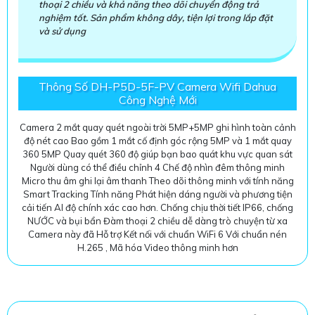
thoại 2 chiều và khả năng theo dõi chuyển động trả
nghiệm tốt. Sản phẩm không dây, tiện lợi trong lắp đặt
và sử dụng
Thông Số DH-P5D-5F-PV Camera Wifi Dahua
Công Nghệ Mới
Camera 2 mắt quay quét ngoài trời 5MP+5MP ghi hình toàn cảnh
độ nét cao Bao gồm 1 mắt cố định góc rộng 5MP và 1 mắt quay
360 5MP Quay quét 360 độ giúp bạn bao quát khu vực quan sát
Người dùng có thể điều chỉnh 4 Chế độ nhìn đêm thông minh
Micro thu âm ghi lại âm thanh Theo dõi thông minh với tính năng
Smart Tracking Tính năng Phát hiện dáng người và phương tiện
cải tiến AI độ chính xác cao hơn. Chống chịu thời tiết IP66, chống
NƯỚC và bụi bẩn Đàm thoại 2 chiều dễ dàng trò chuyện từ xa
Camera này đã Hỗ trợ Kết nối với chuẩn WiFi 6 Với chuẩn nén
H.265 , Mã hóa Video thông minh hơn