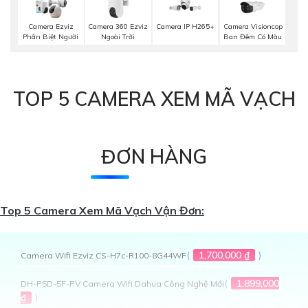
Camera 360 Ezviz
Camera Visioncop
Camera Ezviz
Camera IP H265+
Ngoài Trời
Ban Đêm Có Màu
Phân Biệt Người
TOP 5 CAMERA XEM MÃ VẠCH
ĐƠN HÀNG
Top 5 Camera Xem Mã Vạch Vận Đơn:
(
1,700,000 ₫
)
Camera Wifi Ezviz CS-H7c-R100-8G44WF
(
1,899,000
DH-P5D-5F-PV Camera Wifi Dahua Công Nghệ Mới
₫
)