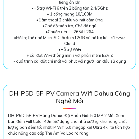
tiếng ồn lớn
•Hỗ trợ Wi-Fi 6 trên 2 băng tần 2.4/5Ghz
'
+ 1 cổng mạng 10/100M
•Đàm thoại 2 chiều với nút cảm ứng
•Chế độ tuần tra, Chế độ ngủ
•Chuấn nén H.265/H.264
•Hỗ trợ thẻ nhớ MicroSD tối đa 512GB và hỗ trợ lưu trữ Ezviz
Cloud
•Hỗ trợ WiFi
+ cài đặt WiFi thông minh với phần mềm EZVIZ
- quá trình cài đặt chỉ mất vài phút với người lần đầu sử dụng
DH-P5D-5F-PV Camera Wifi Dahua Công
Nghệ Mới
DH-P5D-5F-PV Hãng Dahua Độ Phân Giải 5.0 MP 2 Mắt Xem
ban đêm Full Color 40m Sử dụng cho nhà xưởng kho hàng chất
lượng ban đêm tốt nhất IP Wifi 5.0 megapixel Ultra 4k lite tích hợp
chức năng cao cấp Thu Âm Và Loa rõ ràng