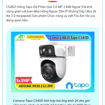
C545D Hãng Tapo Độ Phân Giải 3.0 MP 2 Mắt Ngoài Trời khả
năng giám sát ban đêm Hồng Ngoại 30m IP Không Dây Ultra 2k
lite 3.0 megapixel Sản phậm Chức năng ưu việt Thu Âm Và Loa
đáng quan tâm
Camera Tapo C545D tích hợp hai ống kính 2K cho góc