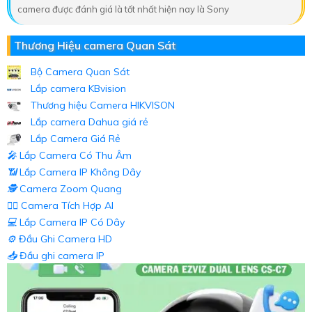
camera được đánh giá là tốt nhất hiện nay là Sony
Thương Hiệu camera Quan Sát
Bộ Camera Quan Sát
Lắp camera KBvision
Thương hiệu Camera HIKVISON
Lắp camera Dahua giá rẻ
Lắp Camera Giá Rẻ
️🎤️
Lắp Camera Có Thu Âm
📶
Lắp Camera IP Không Dây
🕵️
Camera Zoom Quang
🧛‍♀️
Camera Tích Hợp AI
💻
Lắp Camera IP Có Dây
⚙️
Đầu Ghi Camera HD
📥
Đầu ghi camera IP