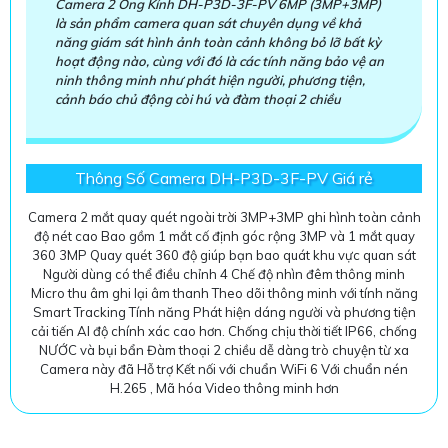
Camera 2 Ống Kính DH-P3D-3F-PV 6MP (3MP+3MP)
là sản phẩm camera quan sát chuyên dụng về khả
năng giám sát hình ảnh toàn cảnh không bỏ lỡ bất kỳ
hoạt động nào, cùng với đó là các tính năng bảo vệ an
ninh thông minh như phát hiện người, phương tiện,
cảnh báo chủ động còi hú và đàm thoại 2 chiều
Thông Số Camera DH-P3D-3F-PV Giá rẻ
Camera 2 mắt quay quét ngoài trời 3MP+3MP ghi hình toàn cảnh
độ nét cao Bao gồm 1 mắt cố định góc rộng 3MP và 1 mắt quay
360 3MP Quay quét 360 độ giúp bạn bao quát khu vực quan sát
Người dùng có thể điều chỉnh 4 Chế độ nhìn đêm thông minh
Micro thu âm ghi lại âm thanh Theo dõi thông minh với tính năng
Smart Tracking Tính năng Phát hiện dáng người và phương tiện
cải tiến AI độ chính xác cao hơn. Chống chịu thời tiết IP66, chống
NƯỚC và bụi bẩn Đàm thoại 2 chiều dễ dàng trò chuyện từ xa
Camera này đã Hỗ trợ Kết nối với chuẩn WiFi 6 Với chuẩn nén
H.265 , Mã hóa Video thông minh hơn