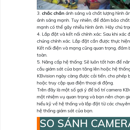
3.
chắc chắn
ánh sáng và chất lượng hình ả
ánh sáng mạnh. Tuy nhiên, để đảm bảo chất l
mạnh có thể gây nhiễu hình ảnh. Hãy chú trọ
4. Lắp đặt và kết nối chính xác: Sau khi xác 
chúng chính xác. Lắp đặt cần được thực hiện 
Kết nối điện và mạng cũng quan trọng, đảm b
toàn.
5. Nâng cấp hệ thống: Sẽ luôn tốt hơn để n
cầu giám sát của bạn tăng lên hoặc hệ thốn
KBvision ngày càng được cải tiến, cho phép 
hoặc truy cập qua điện thoại di động.
Trên đây là một số gợi ý để bố trí camera KB
một nhiệm vụ quan trọng và bạn nên chọn giả
hiểu kỹ về hệ thống và lắp đặt từ các chuyê
hệ thống giám sát của bạn.
SO SÁNH CAMERA