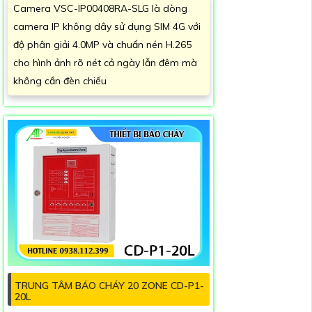
Camera VSC-IP00408RA-SLG là dòng
camera IP không dây sử dụng SIM 4G với
độ phân giải 4.0MP và chuẩn nén H.265
cho hình ảnh rõ nét cả ngày lẫn đêm mà
không cần đèn chiếu
TRUNG TÂM BÁO CHÁY 20 ZONE CD-P1-
20L