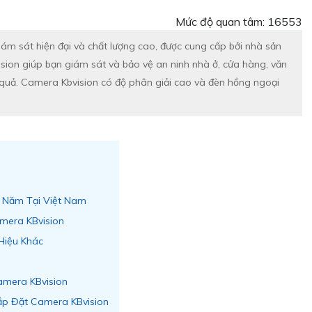
Mức độ quan tâm: 16553
m sát hiện đại và chất lượng cao, được cung cấp bởi nhà sản
vision giúp bạn giám sát và bảo vệ an ninh nhà ở, cửa hàng, văn
quả. Camera Kbvision có độ phân giải cao và đèn hồng ngoại
u Năm Tại Việt Nam
mera KBvision
Hiệu Khác
amera KBvision
ắp Đặt Camera KBvision