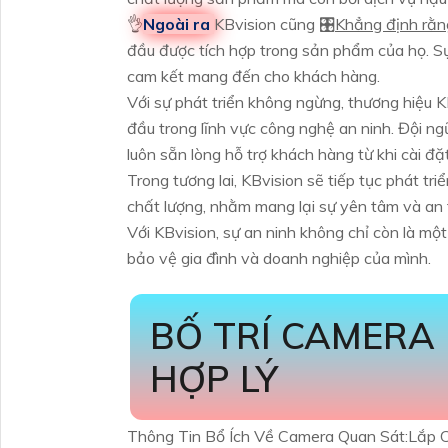
👌
Ngoài ra
KBvision cũng 🎛
Khẳng định rằn
đầu được tích hợp trong sản phẩm của họ. Sự
cam kết mang đến cho khách hàng.
Với sự phát triển không ngừng, thương hiệu 
đầu trong lĩnh vực công nghệ an ninh. Đội n
luôn sẵn lòng hỗ trợ khách hàng từ khi cài đặ
Trong tương lai, KBvision sẽ tiếp tục phát tri
chất lượng, nhằm mang lại sự yên tâm và an 
Với KBvision, sự an ninh không chỉ còn là mộ
bảo vệ gia đình và doanh nghiệp của mình.
BỐ TRÍ CAMERA
HỢP LÝ
Thông Tin Bổ Ích Về Camera Quan Sát:Lắp 