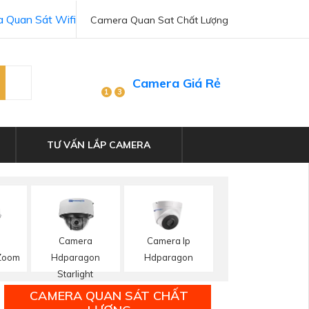
 Quan Sát Wifi
Camera Quan Sat Chất Lượng
Camera Giá Rẻ
1
3
TƯ VẤN LẮP CAMERA
Camera
Camera Ip
Zoom
Hdparagon
Hdparagon
Starlight
CAMERA QUAN SÁT CHẤT