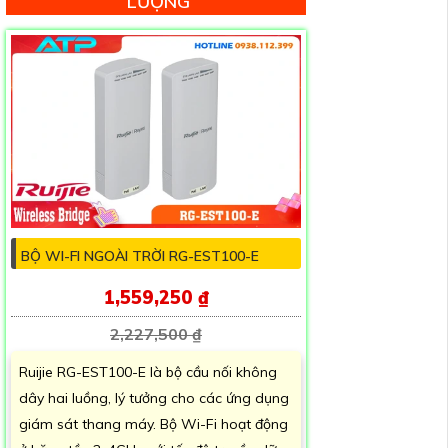
LƯỢNG
BỘ WI-FI NGOÀI TRỜI RG-EST100-E
1,559,250 ₫
2,227,500 ₫
Ruijie RG-EST100-E là bộ cầu nối không
dây hai luồng, lý tưởng cho các ứng dụng
giám sát thang máy. Bộ Wi-Fi hoạt động