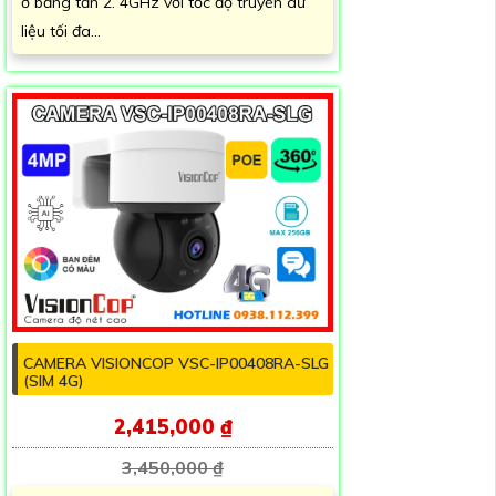
ở băng tần 2. 4GHz với tốc độ truyền dữ
liệu tối đa...
CAMERA VISIONCOP VSC-IP00408RA-SLG
(SIM 4G)
2,415,000 ₫
3,450,000 ₫