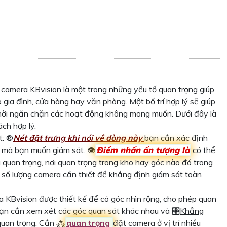
rí camera KBvision là một trong những yếu tố quan trọng giúp
gia đình, cửa hàng hay văn phòng. Một bố trí hợp lý sẽ giúp
 thời ngăn chặn các hoạt động không mong muốn. Dưới đây là
ch hợp lý.
: ®️
Nét đặt trưng khi nói về dòng này
bạn cần xác định
 mà bạn muốn giám sát. 👁
Điểm nhấn ấn tượng là
có thể
 quan trọng, nơi quan trọng trong kho hay góc nào đó trong
 số lượng camera cần thiết để khẳng định giám sát toàn
ra KBvision được thiết kế để có góc nhìn rộng, cho phép quan
, bạn cần xem xét các góc quan sát khác nhau và 🎛
Khẳng
quan trọng. Cần ⁂
quan trọng
đặt camera ở vị trí nhiều