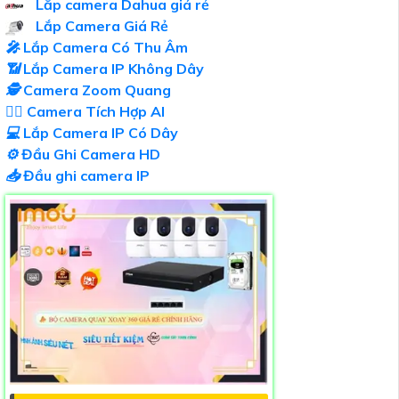
Lắp camera Dahua giá rẻ
Lắp Camera Giá Rẻ
️🎤️
Lắp Camera Có Thu Âm
📶
Lắp Camera IP Không Dây
🕵️
Camera Zoom Quang
🧛‍♀️
Camera Tích Hợp AI
💻
Lắp Camera IP Có Dây
⚙️
Đầu Ghi Camera HD
📥
Đầu ghi camera IP