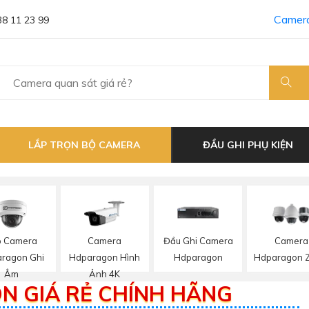
Camera
38 11 23 99
LẮP TRỌN BỘ CAMERA
ĐẦU GHI PHỤ KIỆN
p Camera
Camera
Đầu Ghi Camera
Camera
ragon Ghi
Hdparagon Hình
Hdparagon
Hdparagon 
Âm
Ảnh 4K
N GIÁ RẺ CHÍNH HÃNG