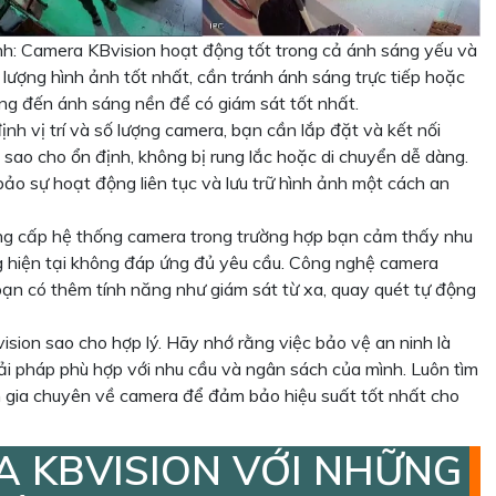
nh: Camera KBvision hoạt động tốt trong cả ánh sáng yếu và
ượng hình ảnh tốt nhất, cần tránh ánh sáng trực tiếp hoặc
ng đến ánh sáng nền để có giám sát tốt nhất.
định vị trí và số lượng camera, bạn cần lắp đặt và kết nối
sao cho ổn định, không bị rung lắc hoặc di chuyển dễ dàng.
ảo sự hoạt động liên tục và lưu trữ hình ảnh một cách an
âng cấp hệ thống camera trong trường hợp bạn cảm thấy nhu
g hiện tại không đáp ứng đủ yêu cầu. Công nghệ camera
bạn có thêm tính năng như giám sát từ xa, quay quét tự động
vision sao cho hợp lý. Hãy nhớ rằng việc bảo vệ an ninh là
i pháp phù hợp với nhu cầu và ngân sách của mình. Luôn tìm
n gia chuyên về camera để đảm bảo hiệu suất tốt nhất cho
 KBVISION VỚI NHỮNG