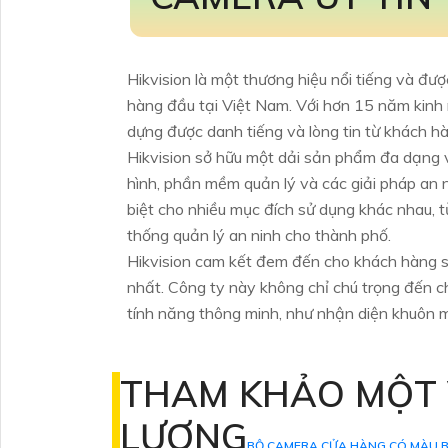
Hikvision là một thương hiệu nổi tiếng và đư
hàng đầu tại Việt Nam. Với hơn 15 năm kinh 
dựng được danh tiếng và lòng tin từ khách h
Hikvision sở hữu một dải sản phẩm đa dạng v
hình, phần mềm quản lý và các giải pháp an 
biệt cho nhiều mục đích sử dụng khác nhau, t
thống quản lý an ninh cho thành phố.
Hikvision cam kết đem đến cho khách hàng s
nhất. Công ty này không chỉ chú trọng đến c
tính năng thông minh, như nhận diện khuôn m
THAM KHẢO MỘT 
LƯỢNG
BỘ CAMERA CỬA HÀNG CÓ MÀU B