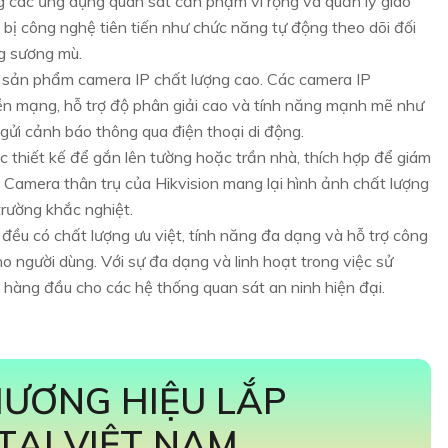
 các ứng dụng quan sát cần phạm vi rộng và quản lý giao
bị công nghệ tiên tiến như chức năng tự động theo dõi đối
g sương mù.
 sản phẩm camera IP chất lượng cao. Các camera IP
yền mạng, hỗ trợ độ phân giải cao và tính năng mạnh mẽ như
gửi cảnh báo thông qua điện thoại di động.
c thiết kế để gắn lên tường hoặc trần nhà, thích hợp để giám
. Camera thân trụ của Hikvision mang lại hình ảnh chất lượng
rường khắc nghiệt.
ều có chất lượng ưu việt, tính năng đa dạng và hỗ trợ công
cho người dùng. Với sự đa dạng và linh hoạt trong việc sử
 hàng đầu cho các hệ thống quan sát an ninh hiện đại.
HƯƠNG HIỆU LẮP
TẠI VIỆT NAM