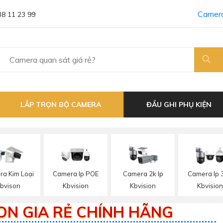
Camera
38 11 23 99
LẮP TRỌN BỘ CAMERA
ĐẦU GHI PHỤ KIỆN
a Kim Loại
Camera Ip POE
Camera 2k Ip
Camera Ip 
bvison
Kbvision
Kbvision
Kbvisio
ON GIA RẺ CHÍNH HÃNG