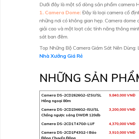
Dưới đây là một số dòng sản phẩm camera Hik
1. Camera Dome:
Đây là loại camera cố địn
những nơi có không gian hẹp. Camera dome c
giải cao và một loạt các tính năng thông min
sát ban đêm.
Top Những Bộ Camera Giám Sát Nên Dùng: L
Nhà Xưởng Giá Rẻ
NHỮNG SẢN PHẨ
Camera DS-2CD2626G2-IZSU/SL
9,840,000 VNĐ
Hồng ngoại 80m
Camera DS-2CD2346G2-ISU/SL
3,200,000 VNĐ
Chống ngược sáng DWDR 120db
Camera DS-2CD1T47G0-LUF
4,370,000 VNĐ
Camera DS-2CD1P43G2-I Báo
3,910,000 VNĐ
Động Chuyển Động