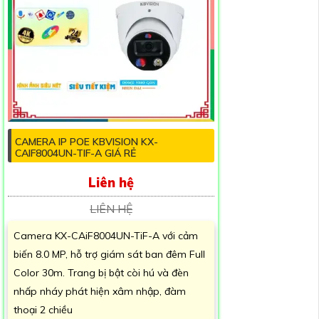
CAMERA IP POE KBVISION KX-
CAIF8004UN-TIF-A GIÁ RẺ
Liên hệ
LIÊN HỆ
Camera KX-CAiF8004UN-TiF-A với cảm
biến 8.0 MP, hỗ trợ giám sát ban đêm Full
Color 30m. Trang bị bật còi hú và đèn
nhấp nháy phát hiện xâm nhập, đàm
thoại 2 chiều