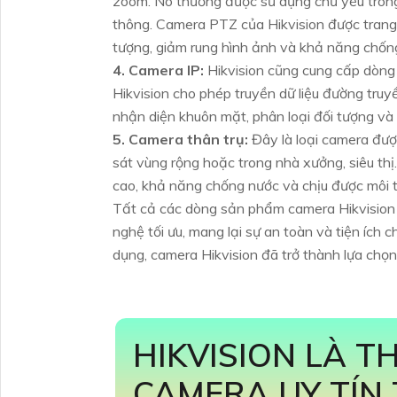
zoom. Nó thường được sử dụng chủ yếu trong
thông. Camera PTZ của Hikvision được trang 
tượng, giảm rung hình ảnh và khả năng chốn
4. Camera IP:
Hikvision cũng cung cấp dòng
Hikvision cho phép truyền dữ liệu đường tru
nhận diện khuôn mặt, phân loại đối tượng và 
5. Camera thân trụ:
Đây là loại camera đượ
sát vùng rộng hoặc trong nhà xưởng, siêu thị
cao, khả năng chống nước và chịu được môi t
Tất cả các dòng sản phẩm camera Hikvision đ
nghệ tối ưu, mang lại sự an toàn và tiện ích 
dụng, camera Hikvision đã trở thành lựa chọn
HIKVISION LÀ T
CAMERA UY TÍN 