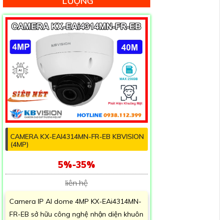
LƯỢNG
CAMERA KX-EAI4314MN-FR-EB KBVISION
(4MP)
5%-35%
liên hệ
Camera IP AI dome 4MP KX-EAi4314MN-
FR-EB sở hữu công nghệ nhận diện khuôn