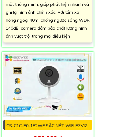
mặt thông minh, giúp phát hiện nhanh và
ghi lại hình ảnh chính xác. Với tầm xa
hồng ngoại 40m, chống ngược sáng WDR
140dB, camera đảm bảo chất lượng hình
ảnh vượt trội trong mọi điều kiện
CS-C1C-E0-1E2WF SẮC NÉT WIFI EZVIZ