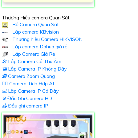
Thương Hiệu camera Quan Sát
Bộ Camera Quan Sát
Lắp camera KBvision
Thương hiệu Camera HIKVISON
Lắp camera Dahua giá rẻ
Lắp Camera Giá Rẻ
️🎤️
Lắp Camera Có Thu Âm
📶
Lắp Camera IP Không Dây
🕵️
Camera Zoom Quang
🧛‍♀️
Camera Tích Hợp AI
💻
Lắp Camera IP Có Dây
⚙️
Đầu Ghi Camera HD
📥
Đầu ghi camera IP