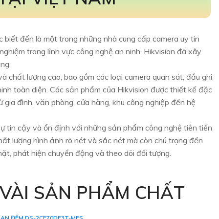
ợc biết đến là một trong những nhà cung cấp camera uy tín
nghiệm trong lĩnh vực công nghệ an ninh, Hikvision đã xây
àng.
à chất lượng cao, bao gồm các loại camera quan sát, đầu ghi
ninh toàn diện. Các sản phẩm của Hikvision được thiết kế đặc
ừ gia đình, văn phòng, cửa hàng, khu công nghiệp đến hệ
ự tin cậy và ổn định với những sản phẩm công nghệ tiên tiến
hất lượng hình ảnh rõ nét và sắc nét mà còn chú trọng đến
ặt, phát hiện chuyển động và theo dõi đối tượng.
VÀI SẢN PHẨM CHẤT
AN ĐÊM DS-2CE70DF3T-MFS