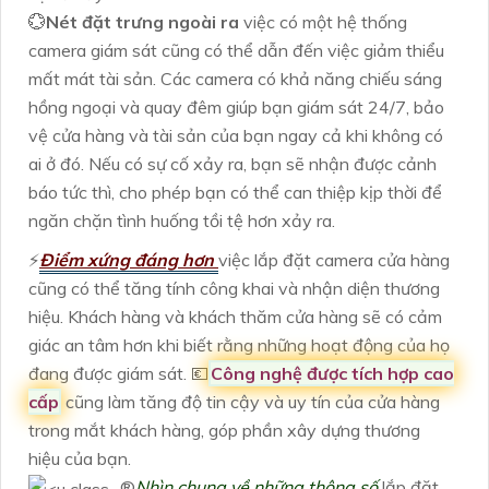
💮
Nét đặt trưng ngoài ra
việc có một hệ thống
camera giám sát cũng có thể dẫn đến việc giảm thiểu
mất mát tài sản. Các camera có khả năng chiếu sáng
hồng ngoại và quay đêm giúp bạn giám sát 24/7, bảo
vệ cửa hàng và tài sản của bạn ngay cả khi không có
ai ở đó. Nếu có sự cố xảy ra, bạn sẽ nhận được cảnh
báo tức thì, cho phép bạn có thể can thiệp kịp thời để
ngăn chặn tình huống tồi tệ hơn xảy ra.
️⚡
Điểm xứng đáng hơn
việc lắp đặt camera cửa hàng
cũng có thể tăng tính công khai và nhận diện thương
hiệu. Khách hàng và khách thăm cửa hàng sẽ có cảm
giác an tâm hơn khi biết rằng những hoạt động của họ
đang được giám sát. 💶
Công nghệ được tích hợp cao
cấp
cũng làm tăng độ tin cậy và uy tín của cửa hàng
trong mắt khách hàng, góp phần xây dựng thương
hiệu của bạn.
®️
Nhìn chung về những thông số
lắp đặt