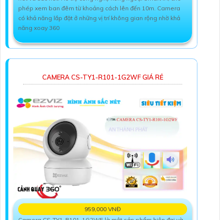
phép xem ban đêm từ khoảng cách lên đến 10m. Camera
có khả năng lắp đặt ở những vị trí không gian rộng nhờ khả
năng xoay 360
CAMERA CS-TY1-R101-1G2WF GIÁ RẺ
959,000 VNĐ
Camera CS-TY1-R101-1G2WF là một sản phẩm hiện đại và