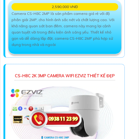
2,590,000 VNĐ
Camera CS-H8C 2MP là sản phẩm camera giá rẻ với độ
phân giải 2MP, cho hình ảnh sắc nét và chất lượng cao. Với
khả năng quan sát ban đêm, camera này mang lại cảnh
quan tuyệt vời trong điều kiện ánh sáng yếu. Thiết kế nhỏ
gọn và dễ dàng lắp đặt, camera CS-H8C 2MP phù hợp sử
dụng trong nhà và ngoài
CS-H8C 2K 3MP CAMERA WIFI EZVIZ THIẾT KẾ ĐẸP