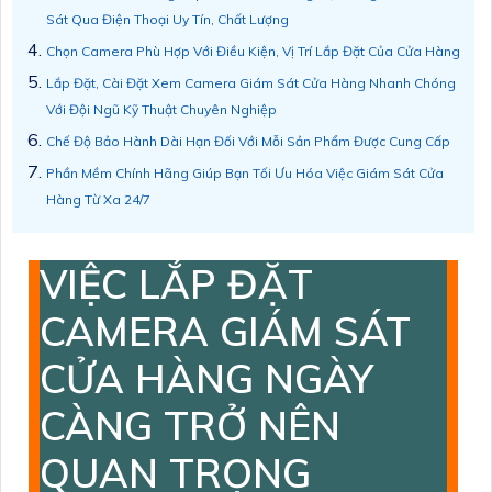
Sát Qua Điện Thoại Uy Tín, Chất Lượng
Chọn Camera Phù Hợp Với Điều Kiện, Vị Trí Lắp Đặt Của Cửa Hàng
Lắp Đặt, Cài Đặt Xem Camera Giám Sát Cửa Hàng Nhanh Chóng
Với Đội Ngũ Kỹ Thuật Chuyên Nghiệp
Chế Độ Bảo Hành Dài Hạn Đối Với Mỗi Sản Phẩm Được Cung Cấp
Phần Mềm Chính Hãng Giúp Bạn Tối Ưu Hóa Việc Giám Sát Cửa
Hàng Từ Xa 24/7
VIỆC LẮP ĐẶT
CAMERA GIÁM SÁT
CỬA HÀNG NGÀY
CÀNG TRỞ NÊN
QUAN TRỌNG