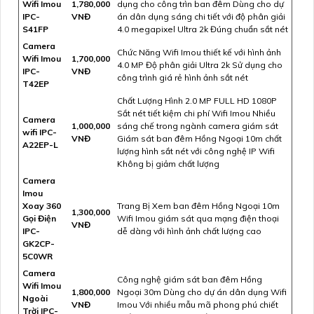
Wifi Imou
1,780,000
dụng cho công trìn ban đêm Dùng cho dự
IPC-
VNĐ
án dân dụng sáng chi tiết với độ phân giải
S41FP
4.0 megapixel Ultra 2k Đúng chuẩn sắt nét
Camera
Chức Năng Wifi Imou thiết kế với hình ảnh
Wifi Imou
1,700,000
4.0 MP Độ phân giải Ultra 2k Sử dụng cho
IPC-
VNĐ
công trình giá rẻ hình ảnh sắt nét
T42EP
Chất Lượng Hình 2.0 MP FULL HD 1080P
Sắt nét tiết kiệm chi phí Wifi Imou Nhiều
Camera
1,000,000
sáng chế trong ngành camera giám sát
wifi IPC-
VNĐ
Giám sát ban đêm Hồng Ngoại 10m chất
A22EP-L
lượng hình sắt nét với công nghệ IP Wifi
Không bị giảm chất lượng
Camera
Imou
Xoay 360
Trang Bị Xem ban đêm Hồng Ngoại 10m
1,300,000
Gọi Điện
Wifi Imou giám sát qua mạng điện thoại
VNĐ
IPC-
dễ dàng với hình ảnh chất lượng cao
GK2CP-
5C0WR
Camera
Công nghệ giám sát ban đêm Hồng
Wifi Imou
1,800,000
Ngoại 30m Dùng cho dự án dân dụng Wifi
Ngoài
VNĐ
Imou Với nhiều mẫu mã phong phú chiết
Trời IPC-