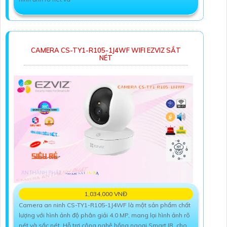
CAMERA CS-TY1-R105-1J4WF WIFI EZVIZ SẮT
NÉT
1,034,000 VNĐ
Camera an ninh CS-TY1-R105-1J4WF là một sản phẩm chất
lượng với hình ảnh độ phân giải 4.0 MP, mang lại hình ảnh rõ
nét và sắc nét. Hỗ trợ công nghệ hồng ngoại Smart IR, cho