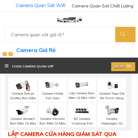
Camera Quan Sát Wifi
Camera Quan Sat Chất Lượng
Camera Giá Rẻ
1
3
MENU
CHỌN CAMERA QUAN SÁT
Lắp Camera Ban
Camera Dahua
Camera Hilook
Camera Tapo Giá
Đêm Có Màu UNV
Có Màu Ban Đêm
Full Color
Rẻ Chính Hãng
Bộ Camera
Camera Vantech
Camera Kbvision
Camera
Visioncop Full
Ban Đêm Có Màu
Ban Đêm Có Màu
Hdparagon Có
Color
Màu Ban Đêm
LẮP CAMERA CỬA HÀNG GIÁM SÁT QUA