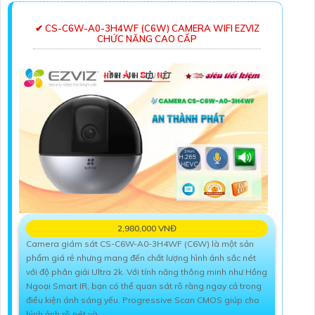
✔ CS-C6W-A0-3H4WF (C6W) CAMERA WIFI EZVIZ
CHỨC NĂNG CAO CẤP
2,980,000 VNĐ
Camera giám sát CS-C6W-A0-3H4WF (C6W) là một sản
phẩm giá rẻ nhưng mang đến chất lượng hình ảnh sắc nét
với độ phân giải Ultra 2k. Với tính năng thông minh như Hồng
Ngoại Smart IR, bạn có thể quan sát rõ ràng ngay cả trong
điều kiện ánh sáng yếu. Progressive Scan CMOS giúp cho
hình ảnh rõ nét và