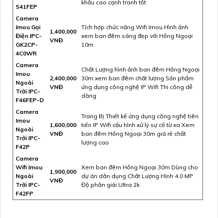
khấu cao cạnh tranh tốt
S41FEP
Camera
Imou Gọi
Tích hợp chức năng Wifi Imou Hình ảnh
1,400,000
Điện IPC-
xem ban đêm sáng đẹp với Hồng Ngoại
VNĐ
GK2CP-
10m
4C0WR
Camera
Chất Lượng hình ảnh ban đêm Hồng Ngoại
Imou
2,400,000
30m xem ban đêm chất lượng Sản phẩm
Ngoài
VNĐ
ứng dụng công nghệ IP Wifi Thi công dễ
Trời IPC-
dàng
F46FEP-D
Camera
Trang Bị Thiết kế ứng dụng công nghệ tiên
Imou
1,600,000
tiến IP Wifi cấu hình xử lý sự cố từ xa Xem
Ngoài
VNĐ
ban đêm Hồng Ngoại 30m giá rẻ chất
Trời IPC-
lượng cao
F42P
Camera
Wifi Imou
Xem ban đêm Hồng Ngoại 30m Dùng cho
1,900,000
Ngoài
dự án dân dụng Chất Lượng Hình 4.0 MP
VNĐ
Trời IPC-
Độ phân giải Ultra 2k
F42FP