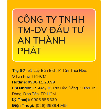
CÔNG TY TNHH
TM-DV ĐẦU TƯ
AN THÀNH
PHÁT
Trụ Sở:
51 Lũy Bán Bích, P. Tân Thới Hòa,
Q.Tân Phú, TP.HCM
Hotline: 0938.11.23.99
Chi Nhánh 1:
445/38 Tân Hòa Đông,P Bình Trị
Đông, Bình Tân, TP HCM
Kỹ Thuật:
0906.855.330
Điện Thoại:
(028) 6688.4949