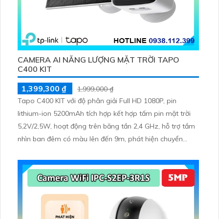
CAMERA AI NĂNG LƯỢNG MẶT TRỜI TAPO
C400 KIT
1,399,300 ₫
1,999,000 ₫
Tapo C400 KIT với độ phân giải Full HD 1080P, pin
lithium-ion 5200mAh tích hợp kết hợp tấm pin mặt trời
5,2V/2,5W, hoạt động trên băng tần 2,4 GHz, hỗ trợ tầm
nhìn ban đêm có màu lên đến 9m, phát hiện chuyển
động và con người bằng AI, đồng thời lưu trữ dữ liệu qua
thẻ microSD lên đến 512GB