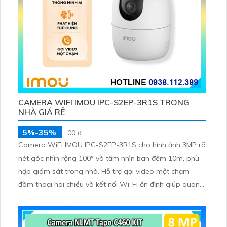
CAMERA WIFI IMOU IPC-S2EP-3R1S TRONG
NHÀ GIÁ RẺ
5%-35%
00 ₫
Camera WiFi IMOU IPC-S2EP-3R1S cho hình ảnh 3MP rõ
nét góc nhìn rộng 100° và tầm nhìn ban đêm 10m, phù
hợp giám sát trong nhà. Hỗ trợ gọi video một chạm
đàm thoại hai chiều và kết nối Wi-Fi ổn định giúp quan
sát từ xa. Lưu trữ linh hoạt qua thẻ microSD tối đa
256GB hoặc lưu đám mây dễ lắp đặt cho gia đình và văn
phòng nhỏ.