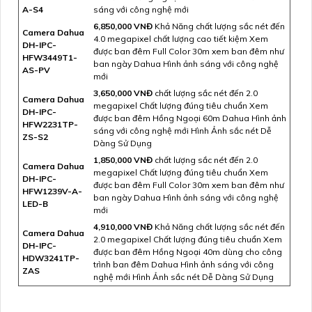
A-S4
sáng với công nghệ mới
6,850,000 VNĐ
Khả Năng chất lượng sắc nét đến
Camera Dahua
4.0 megapixel chất lượng cao tiết kiệm Xem
DH-IPC-
được ban đêm Full Color 30m xem ban đêm như
HFW3449T1-
ban ngày Dahua Hình ảnh sáng với công nghệ
AS-PV
mới
3,650,000 VNĐ
chất lượng sắc nét đến 2.0
Camera Dahua
megapixel Chất lượng đúng tiêu chuẩn Xem
DH-IPC-
được ban đêm Hồng Ngoại 60m Dahua Hình ảnh
HFW2231TP-
sáng với công nghệ mới Hình Ảnh sắc nét Dễ
ZS-S2
Dàng Sử Dụng
1,850,000 VNĐ
chất lượng sắc nét đến 2.0
Camera Dahua
megapixel Chất lượng đúng tiêu chuẩn Xem
DH-IPC-
được ban đêm Full Color 30m xem ban đêm như
HFW1239V-A-
ban ngày Dahua Hình ảnh sáng với công nghệ
LED-B
mới
4,910,000 VNĐ
Khả Năng chất lượng sắc nét đến
Camera Dahua
2.0 megapixel Chất lượng đúng tiêu chuẩn Xem
DH-IPC-
được ban đêm Hồng Ngoại 40m dùng cho công
HDW3241TP-
trình ban đêm Dahua Hình ảnh sáng với công
ZAS
nghệ mới Hình Ảnh sắc nét Dễ Dàng Sử Dụng