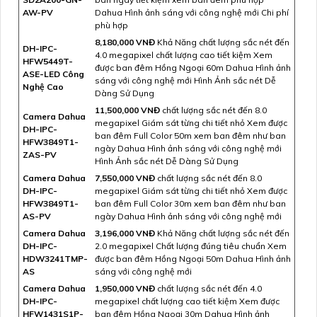
AW-PV
Dahua Hình ảnh sáng với công nghệ mới Chi phí
phù hợp
8,180,000 VNĐ
Khả Năng chất lượng sắc nét đến
DH-IPC-
4.0 megapixel chất lượng cao tiết kiệm Xem
HFW5449T-
được ban đêm Hồng Ngoại 60m Dahua Hình ảnh
ASE-LED Công
sáng với công nghệ mới Hình Ảnh sắc nét Dễ
Nghệ Cao
Dàng Sử Dụng
11,500,000 VNĐ
chất lượng sắc nét đến 8.0
Camera Dahua
megapixel Giám sát từng chi tiết nhỏ Xem được
DH-IPC-
ban đêm Full Color 50m xem ban đêm như ban
HFW3849T1-
ngày Dahua Hình ảnh sáng với công nghệ mới
ZAS-PV
Hình Ảnh sắc nét Dễ Dàng Sử Dụng
Camera Dahua
7,550,000 VNĐ
chất lượng sắc nét đến 8.0
DH-IPC-
megapixel Giám sát từng chi tiết nhỏ Xem được
HFW3849T1-
ban đêm Full Color 30m xem ban đêm như ban
AS-PV
ngày Dahua Hình ảnh sáng với công nghệ mới
Camera Dahua
3,196,000 VNĐ
Khả Năng chất lượng sắc nét đến
DH-IPC-
2.0 megapixel Chất lượng đúng tiêu chuẩn Xem
HDW3241TMP-
được ban đêm Hồng Ngoại 50m Dahua Hình ảnh
AS
sáng với công nghệ mới
Camera Dahua
1,950,000 VNĐ
chất lượng sắc nét đến 4.0
DH-IPC-
megapixel chất lượng cao tiết kiệm Xem được
HFW1431S1P-
ban đêm Hồng Ngoại 30m Dahua Hình ảnh