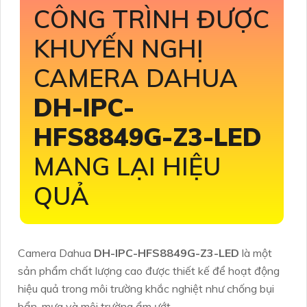
CÔNG TRÌNH ĐƯỢC
KHUYẾN NGHỊ
CAMERA DAHUA
DH-IPC-
HFS8849G-Z3-LED
MANG LẠI HIỆU
QUẢ
Camera Dahua
DH-IPC-HFS8849G-Z3-LED
là một
sản phẩm chất lượng cao được thiết kế để hoạt động
hiệu quả trong môi trường khắc nghiệt như chống bụi
bẩn, mưa và môi trường ẩm ướt.