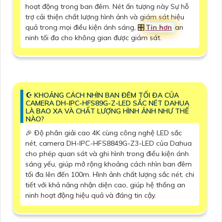
hoạt động trong ban đêm. Nét ấn tượng này Sự hỗ
trợ cải thiện chất lượng hình ảnh và giám sát hiệu
quả trong mọi điều kiện ánh sáng, 🎛
Tin hơn
an
ninh tối đa cho không gian được giám sát.
☪ KHOẢNG CÁCH NHÌN BAN ĐÊM TỐI ĐA CỦA
CAMERA DH-IPC-HFS89G-Z-LED SẮC NÉT DAHUA
LÀ BAO XA VÀ CHẤT LƯỢNG HÌNH ẢNH NHƯ THẾ
NÀO?
️🎉 Độ phân giải cao 4K cùng công nghệ LED sắc
nét, camera DH-IPC-HFS8849G-Z3-LED của Dahua
cho phép quan sát và ghi hình trong điều kiện ánh
sáng yếu, giúp mở rộng khoảng cách nhìn ban đêm
tối đa lên đến 100m. Hình ảnh chất lượng sắc nét, chi
tiết với khả năng nhận diện cao, giúp hệ thống an
ninh hoạt động hiệu quả và đáng tin cậy.