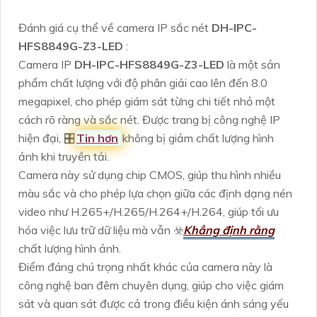
Đánh giá cụ thể về camera IP sắc nét
DH-IPC-
HFS8849G-Z3-LED
:
Camera IP
DH-IPC-HFS8849G-Z3-LED
là một sản
phẩm chất lượng với độ phân giải cao lên đến 8.0
megapixel, cho phép giám sát từng chi tiết nhỏ một
cách rõ ràng và sắc nét. Được trang bị công nghệ IP
hiện đại, 🎛
Tin hơn
không bị giảm chất lượng hình
ảnh khi truyền tải.
Camera này sử dụng chip CMOS, giúp thu hình nhiều
màu sắc và cho phép lựa chọn giữa các định dạng nén
video như H.265+/H.265/H.264+/H.264, giúp tối ưu
hóa việc lưu trữ dữ liệu mà vẫn ☣️
Khẳng định rằng
chất lượng hình ảnh.
Điểm đáng chú trọng nhất khác của camera này là
công nghệ ban đêm chuyên dụng, giúp cho việc giám
sát và quan sát được cả trong điều kiện ánh sáng yếu