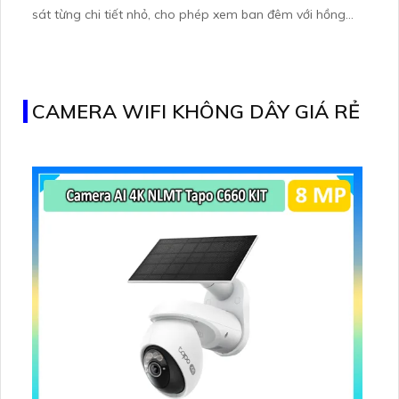
sát từng chi tiết nhỏ, cho phép xem ban đêm với hồng
ngoại 60m. Đặc biệt, thiết bị này sử dụng công nghệ IP
POE giúp truyền dữ liệu một cách ổn định mà không làm
giảm chất lượng
CAMERA WIFI KHÔNG DÂY GIÁ RẺ