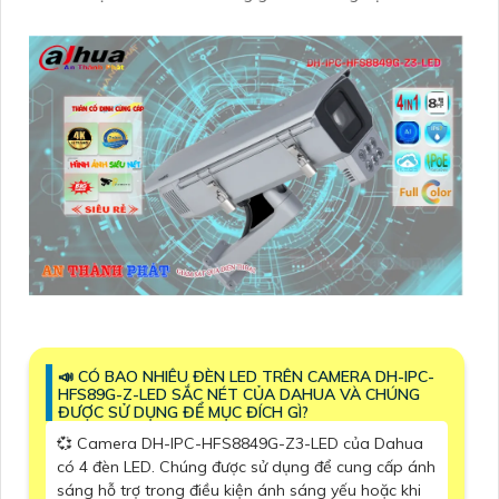
📣 CÓ BAO NHIÊU ĐÈN LED TRÊN CAMERA DH-IPC-
HFS89G-Z-LED SẮC NÉT CỦA DAHUA VÀ CHÚNG
ĐƯỢC SỬ DỤNG ĐỂ MỤC ĐÍCH GÌ?
💞 Camera DH-IPC-HFS8849G-Z3-LED của Dahua
có 4 đèn LED. Chúng được sử dụng để cung cấp ánh
sáng hỗ trợ trong điều kiện ánh sáng yếu hoặc khi