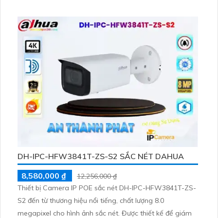
đến 60m. Hình ảnh được ghi lại bằng công nghệ IP POE,
mang lại chất lượng hình ảnh sắc nét. Đặc biệt, camera
này tích hợp công nghệ hình ảnh sắc nét với độ phân giải
8
DH-IPC-HFW3841T-ZS-S2 SẮC NÉT DAHUA
8,580,000 ₫
12,256,000 ₫
Thiết bị Camera IP POE sắc nét DH-IPC-HFW3841T-ZS-
S2 đến từ thương hiệu nổi tiếng, chất lượng 8.0
megapixel cho hình ảnh sắc nét. Được thiết kế để giám