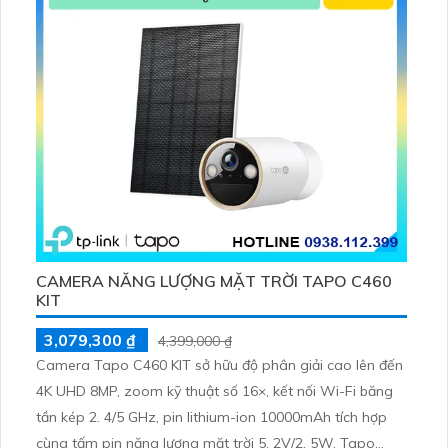
CAMERA NĂNG LƯỢNG MẶT TRỜI TAPO C460
KIT
3,079,300 ₫
4,399,000 ₫
Camera Tapo C460 KIT sở hữu độ phân giải cao lên đến
4K UHD 8MP, zoom kỹ thuật số 16×, kết nối Wi-Fi băng
tần kép 2. 4/5 GHz, pin lithium-ion 10000mAh tích hợp
cùng tấm pin năng lượng mặt trời 5. 2V/2. 5W. Tapo