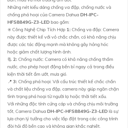
Những nét kiểu dáng chống va đập, chống nước và
chống phá hoại của Camera Dahua
DH-IPC-
HFS8849G-Z3-LED
bao gồm:
✳️ Công Nghệ Chip Tích Hợp
1:
Chống va đập: Camera
này được thiết kế với vỏ chắc chắn, có khả năng chịu
được các tác động mạnh mà không gây hỏng hóc
hoặc giảm chất lượng hình ảnh.
📃
2:
Chống nước: Camera có khả năng chống thấm
nước, cho phép hoạt động bền bỉ ngay cả trong điều
kiện thời tiết ẩm ướt, mưa gió.
📍
3:
Chống phá hoại: Với cấu trúc thiết kế chắc chắn
và chất liệu chống va đập, camera này giúp ngăn chặn
tình trạng phá hoại từ người lạ hoặc thời tiết xấu.
Với những đặc tính cứng cáp và chống chịu môi trường
tốt, Camera Dahua
DH-IPC-HFS8849G-Z3-LED
là sự
lựa chọn lý tưởng cho việc lắp đặt trong các công trình
đòi hỏi độ bền cao và không gian khắc nghiệt.