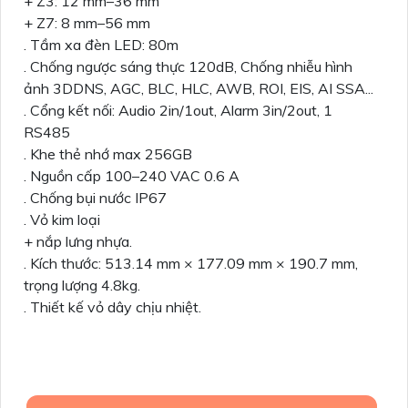
+ Z3: 12 mm–36 mm
+ Z7: 8 mm–56 mm
. Tầm xa đèn LED: 80m
. Chống ngược sáng thực 120dB, Chống nhiễu hình
ảnh 3DDNS, AGC, BLC, HLC, AWB, ROI, EIS, AI SSA...
. Cổng kết nối: Audio 2in/1out, Alarm 3in/2out, 1
RS485
. Khe thẻ nhớ max 256GB
. Nguồn cấp 100–240 VAC 0.6 A
. Chống bụi nước IP67
. Vỏ kim loại
+ nắp lưng nhựa.
. Kích thước: 513.14 mm × 177.09 mm × 190.7 mm,
trọng lượng 4.8kg.
. Thiết kế vỏ dây chịu nhiệt.