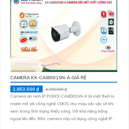
ngay cả vào ban đêm
CAMERA KX-CAI8001SN-A GIÁ RẺ
2,853,500 ₫
4,390,000 ₫
Camera an ninh IP POEKX-CAi8001SN-A là một thiết bị
mạnh mẽ với công nghệ CMOS cho màu sắc sặc sỡ khi
xem trong tình trạng thiếu sáng. Với khả năng hồng
ngoại lên đến 30m, camera này sử dụng công nghệ IP
POE để xử lý hình ảnh sắc nét lên đến 8.0 MP, đồng thời