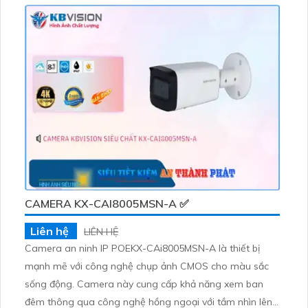
giúp tiết kiệm băng thông với H.265/H
CAMERA KX-CAI8005MSN-A ✅
Liên hệ
LIÊN HỆ
Camera an ninh IP POEKX-CAi8005MSN-A là thiết bị
mạnh mẽ với công nghệ chụp ảnh CMOS cho màu sắc
sống động. Camera này cung cấp khả năng xem ban
đêm thông qua công nghệ hồng ngoại với tầm nhìn lên