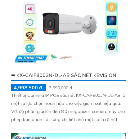
➠ KX-CAIF8003N-DL-AB SẮC NÉT KBVISION
4,998,500 ₫
7,690,000 ₫
Thiết bị Camera IP POE sắc nét KX-CAiF8003N-DL-AB là
một sự lựa chọn hoàn hảo cho việc giám sát hiệu quả.
Với độ phân giải lên đến 8.0 megapixel, camera này cho
phép bạn quan sát từng chi tiết nhỏ một cách rõ nét.
Khả năng xem ban đêm Full Color trong khoảng cách
lên đến 50m giúp bạn không bỏ lỡ bất kỳ sự kiện nào,