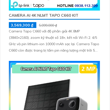
CAMERA AI 4K NLMT TAPO C660 KIT
3,569,300 ₫
5,099,000 ₫
Camera Tapo C660 với độ phân giải 4K 8MP
(3840×2160), zoom kỹ thuật số 18×, kết nối Wi-Fi 2. 4/5
GHz và pin lithium-ion 10000 mAh sạc lại. Camera Tapo
C660 còn được trang bị tấm pin năng lượng mặt trời 5.
2V 2. 5W, tích hợp AI phát hiện người, thú cưng, phương
tiện, lưu trữ thẻ microSD tối đa 512 GB