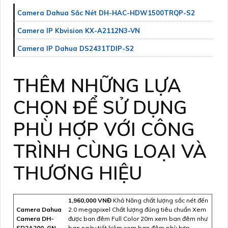
Camera Dahua Sắc Nét DH-HAC-HDW1500TRQP-S2
Camera IP Kbvision KX-A2112N3-VN
Camera IP Dahua DS2431TDIP-S2
THÊM NHỮNG LỰA
CHỌN ĐỂ SỬ DỤNG
PHÙ HỢP VỚI CÔNG
TRÌNH CÙNG LOẠI VÀ
THƯƠNG HIỆU
1,960,000 VNĐ
Khả Năng chất lượng sắc nét đến
Camera Dahua
2.0 megapixel Chất lượng đúng tiêu chuẩn Xem
Camera DH-
được ban đêm Full Color 20m xem ban đêm như
SD2A200-GN-
ban ngày tiết kiệm xem ban đêm phù hợp