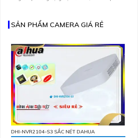
C460 KIT cũng hỗ trợ quan sát ban đêm màu với cảm
biến Starlight, tầm nhìn lên đến 15 m
SẢN PHẨM CAMERA GIÁ RẺ
DHI-NVR2104-S3 SẮC NÉT DAHUA