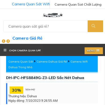
Camera Quan Sát Wifi
Camera Quan Sat Chất Lượng
Camera Giá Rẻ
1
3
MENU
CHỌN CAMERA QUAN SÁT
Camera Quan Sát
Camera Dahua Giá Rẻ
Camera Wifi
Dahua Trong Nhà
DH-IPC-HFS8849G-Z3-LED Sắc Nét Dahua
30%
liên Hệ
Thương hiệu:
Dahua
Ngày đăng:
7/10/2023 9:26:55 AM