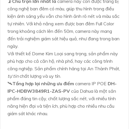
📡
Chú trọn lớn nhất là
camera này còn được trang bị
công nghệ ban đêm có màu, giúp thu hình trong điều
kiện ánh sáng yếu vẫn cho hình ảnh rõ nét và màu sắc
tự nhiên. Với khả năng xem được ban đêm Full Color
trong khoảng cách lên đến 50m, camera này mang
đến trải nghiệm giám sát hiệu quả, như đang trong ban
ngày.
Với thiết kế Dome Kim Loại sang trọng, sản phẩm này
phù hợp cho cả căn hộ, nhà phố, hay các công trình
công nghiệp. Sản phẩm chính hãng tại An Thành Phát,
tự tin
chất lượng và uy tín.
🛰
Tổng hợp lại những ưu điểm
camera IP POE
DH-
IPC-HDBW3849R1-ZAS-PV
của Dahua là một sản
phẩm đáng tin cậy, chất lượng sắc nét, với nhiều tính
năng hiện đại và tiện ích, phù hợp cho nhiều nhu cầu
giám sát khác nhau.