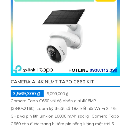
CAMERA AI 4K NLMT TAPO C660 KIT
3,569,300 ₫
5,099,000 ₫
Camera Tapo C660 với độ phân giải 4K 8MP
(3840×2160), zoom kỹ thuật số 18×, kết nối Wi-Fi 2. 4/5
GHz và pin lithium-ion 10000 mAh sạc lại. Camera Tapo
C660 còn được trang bị tấm pin năng lượng mặt trời 5.
2V 2. 5W, tích hợp AI phát hiện người, thú cưng, phương