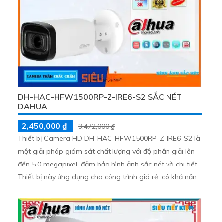
DH-HAC-HFW1500RP-Z-IRE6-S2 SẮC NÉT
DAHUA
2,450,000 ₫
3,472,000 ₫
Thiết bị Camera HD DH-HAC-HFW1500RP-Z-IRE6-S2 là
một giải pháp giám sát chất lượng với độ phân giải lên
đến 5.0 megapixel, đảm bảo hình ảnh sắc nét và chi tiết.
Thiết bị này ứng dụng cho công trình giá rẻ, có khả năng
hoạt động ban đêm nhờ công nghệ Hồng Ngoại 60m