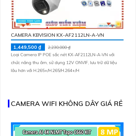
CAMERA KBVISION KX-AF2112LN-A-VN
1,449,500 ₫
2,230,000 ₫
Loại Camera IP POE sắc nét KX-AF2112LN-A-VN với
chức năng thu âm, sử dụng 12V ONVIF, lưu trữ dữ liệu
lâu hơn với H.265+/H.265/H.264+/H
CAMERA WIFI KHÔNG DÂY GIÁ RẺ