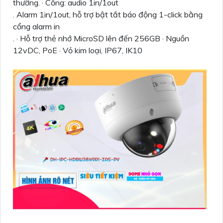
thường. · Cổng: audio 1in/1out
. Alarm 1in/1out, hỗ trợ bật tắt báo động 1-click bằng
cổng alarm in
. · Hỗ trợ thẻ nhớ MicroSD lên đến 256GB · Nguồn
12vDC, PoE · Vỏ kim loại, IP67, IK10