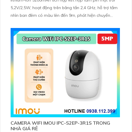
5,2V/2,5W, hoạt động trên băng tần 2,4 GHz, hỗ trợ tầm
nhìn ban đêm có màu lên đến 9m, phát hiện chuyển
động và con người bằng AI, đồng thời lưu trữ dữ liệu qua
thẻ microSD lên đến 512GB
CAMERA WIFI IMOU IPC-S2EP-3R1S TRONG
NHÀ GIÁ RẺ