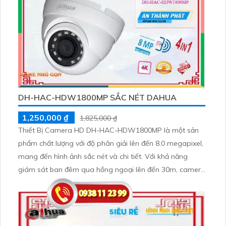
DH-HAC-HDW1800MP SẮC NÉT DAHUA
1,250,000 ₫
1,825,000 ₫
Thiết Bị Camera HD DH-HAC-HDW1800MP là một sản
phẩm chất lượng với độ phân giải lên đến 8.0 megapixel,
mang đến hình ảnh sắc nét và chi tiết. Với khả năng
giám sát ban đêm qua hồng ngoại lên đến 30m, camera
này đảm bảo an toàn cho ngôi nhà của bạn. Được trang
bị công nghệ AHD, CVI, TVI và BCS, camera HD DH-
HAC-HDW1800MP cung cấp độ bền cao và chất lượng
hình ảnh tốt hơn