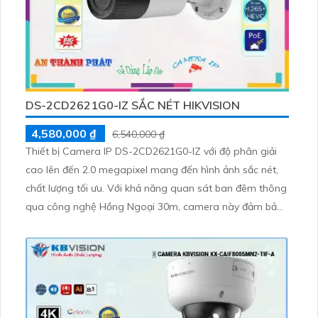
DS-2CD2621G0-IZ SẮC NÉT HIKVISION
4,580,000 ₫
6,540,000 ₫
Thiết bị Camera IP DS-2CD2621G0-IZ với độ phân giải
cao lên đến 2.0 megapixel mang đến hình ảnh sắc nét,
chất lượng tối ưu. Với khả năng quan sát ban đêm thông
qua công nghệ Hồng Ngoại 30m, camera này đảm bảo
hình ảnh rõ ràng dù trong điều kiện ánh sáng yếu. Được
trang bị công nghệ IP hiện đại, camera không bị giảm
chất lượng Hồng Ngoại SMD, phù hợp cho việc giám sát
căn hộ, nhà phố