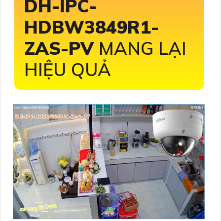
DH-IPC-
HDBW3849R1-
ZAS-PV
MANG LẠI
HIỆU QUẢ