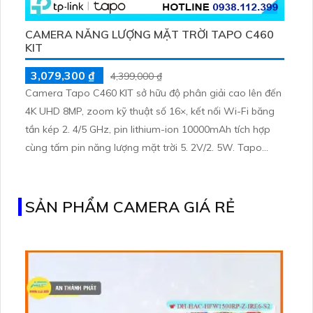
CAMERA NĂNG LƯỢNG MẶT TRỜI TAPO C460
KIT
3,079,300 ₫
4,399,000 ₫
Camera Tapo C460 KIT sở hữu độ phân giải cao lên đến
4K UHD 8MP, zoom kỹ thuật số 16×, kết nối Wi-Fi băng
tần kép 2. 4/5 GHz, pin lithium-ion 10000mAh tích hợp
cùng tấm pin năng lượng mặt trời 5. 2V/2. 5W. Tapo
C460 KIT cũng hỗ trợ quan sát ban đêm màu với cảm
biến Starlight, tầm nhìn lên đến 15 m
SẢN PHẨM CAMERA GIÁ RẺ