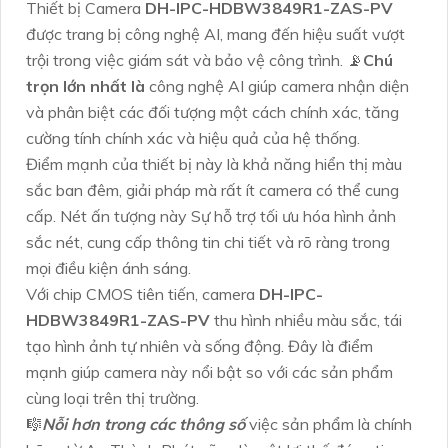
Thiết bị Camera
DH-IPC-HDBW3849R1-ZAS-PV
được trang bị công nghệ AI, mang đến hiệu suất vượt
trội trong việc giám sát và bảo vệ công trình. 📡
Chú
trọn lớn nhất là
công nghệ AI giúp camera nhận diện
và phân biệt các đối tượng một cách chính xác, tăng
cường tính chính xác và hiệu quả của hệ thống.
Điểm mạnh của thiết bị này là khả năng hiển thị màu
sắc ban đêm, giải pháp mà rất ít camera có thể cung
cấp. Nét ấn tượng này Sự hỗ trợ tối ưu hóa hình ảnh
sắc nét, cung cấp thông tin chi tiết và rõ ràng trong
mọi điều kiện ánh sáng.
Với chip CMOS tiên tiến, camera
DH-IPC-
HDBW3849R1-ZAS-PV
thu hình nhiều màu sắc, tái
tạo hình ảnh tự nhiên và sống động. Đây là điểm
mạnh giúp camera này nổi bật so với các sản phẩm
cùng loại trên thị trường.
🎼️
Nỗi hơn trong các thông số
việc sản phẩm là chính