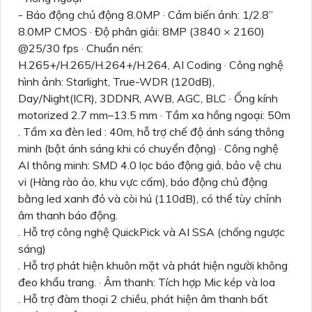
- Báo động chủ động 8.0MP · Cảm biến ảnh: 1/2.8”
8.0MP CMOS · Độ phân giải: 8MP (3840 × 2160)
@25/30 fps · Chuẩn nén:
H.265+/H.265/H.264+/H.264, AI Coding · Công nghệ
hình ảnh: Starlight, True-WDR (120dB),
Day/Night(ICR), 3DDNR, AWB, AGC, BLC · Ống kính
motorized 2.7 mm–13.5 mm · Tầm xa hồng ngoại: 50m
. Tầm xa đèn led : 40m, hỗ trợ chế độ ánh sáng thông
minh (bật ánh sáng khi có chuyển động) · Công nghệ
AI thông minh: SMD 4.0 lọc báo động giả, bảo vệ chu
vi (Hàng rào ảo, khu vực cấm), báo động chủ động
bằng led xanh đỏ và còi hú (110dB), có thể tùy chỉnh
âm thanh báo động.
. Hỗ trợ công nghệ QuickPick và AI SSA (chống ngược
sáng)
. Hỗ trợ phát hiện khuôn mặt và phát hiện người không
đeo khẩu trang. · Âm thanh: Tích hợp Mic kép và loa
. Hỗ trợ đàm thoại 2 chiều, phát hiện âm thanh bất