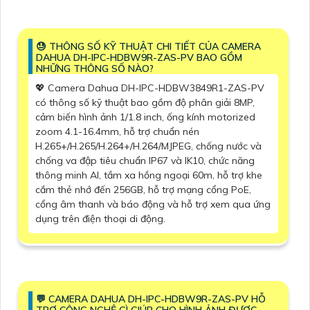
😓 THÔNG SỐ KỸ THUẬT CHI TIẾT CỦA CAMERA
DAHUA DH-IPC-HDBW9R-ZAS-PV BAO GỒM
NHỮNG THÔNG SỐ NÀO?
💖 Camera Dahua DH-IPC-HDBW3849R1-ZAS-PV
có thông số kỹ thuật bao gồm độ phân giải 8MP,
cảm biến hình ảnh 1/1.8 inch, ống kính motorized
zoom 4.1-16.4mm, hỗ trợ chuẩn nén
H.265+/H.265/H.264+/H.264/MJPEG, chống nước và
chống va đập tiêu chuẩn IP67 và IK10, chức năng
thông minh AI, tầm xa hồng ngoại 60m, hỗ trợ khe
cắm thẻ nhớ đến 256GB, hỗ trợ mạng cổng PoE,
cổng âm thanh và báo động và hỗ trợ xem qua ứng
dụng trên điện thoại di động.
️💬 CAMERA DAHUA DH-IPC-HDBW9R-ZAS-PV HỖ