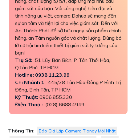
hãng, chất lượng
tự tin
, đáp ứng mọi nhu cầu
giám sát của bạn. Với công nghệ hiện đại và
tính năng ưu việt, camera Dahua sẽ mang đến
sự an tâm và tiện lợi cho việc giám sát. Đến với
An Thành Phát để sở hữu ngay sản phẩm chính
hãng, an Tâm nguồn gốc và chất lượng. Đừng bỏ
lỡ cơ hội tìm kiếm thiết bị giám sát lý tưởng của
bạn!
Trụ Sở:
51 Lũy Bán Bích, P. Tân Thới Hòa,
Q.Tân Phú, TP.HCM
Hotline: 0938.11.23.99
Chi Nhánh 1:
445/38 Tân Hòa Đông,P Bình Trị
Đông, Bình Tân, TP HCM
Kỹ Thuật:
0906.855.330
Điện Thoại:
(028) 6688.4949
Thông Tin:
Báo Giá Lắp Camera Tiandy Mới Nhất