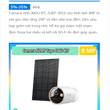
5%-35%
00 ₫
Camera WiFi IMOU IPC-S2EP-3R1S cho hình ảnh 3MP rõ
nét góc nhìn rộng 100° và tầm nhìn ban đêm 10m, phù
hợp giám sát trong nhà. Hỗ trợ gọi video một chạm
đàm thoại hai chiều và kết nối Wi-Fi ổn định giúp quan
sát từ xa. Lưu trữ linh hoạt qua thẻ microSD tối đa
256GB hoặc lưu đám mây dễ lắp đặt cho gia đình và văn
phòng nhỏ.