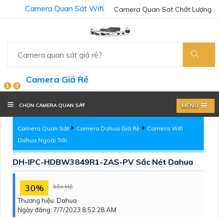
Camera Quan Sát Wifi
Camera Quan Sat Chất Lượng
Camera Giá Rẻ
1
3
MENU
CHỌN CAMERA QUAN SÁT
Camera Quan Sát
Camera Dahua Giá Rẻ
Camera Wifi
Dahua Ngoài Trời
DH-IPC-HDBW3849R1-ZAS-PV Sắc Nét Dahua
30%
liên Hệ
Thương hiệu:
Dahua
Ngày đăng:
7/7/2023 8:52:28 AM