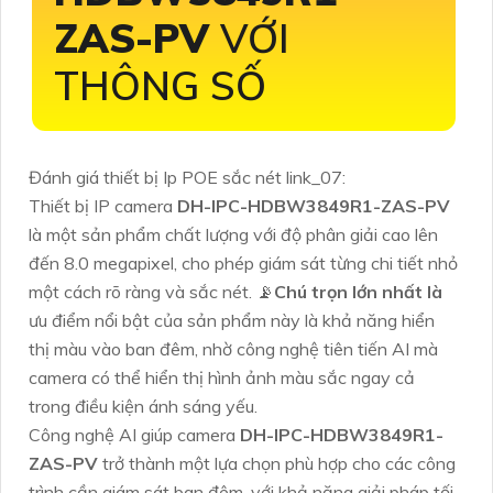
ZAS-PV
VỚI
THÔNG SỐ
Đánh giá thiết bị Ip POE sắc nét link_07:
Thiết bị IP camera
DH-IPC-HDBW3849R1-ZAS-PV
là một sản phẩm chất lượng với độ phân giải cao lên
đến 8.0 megapixel, cho phép giám sát từng chi tiết nhỏ
một cách rõ ràng và sắc nét. 📡
Chú trọn lớn nhất là
ưu điểm nổi bật của sản phẩm này là khả năng hiển
thị màu vào ban đêm, nhờ công nghệ tiên tiến AI mà
camera có thể hiển thị hình ảnh màu sắc ngay cả
trong điều kiện ánh sáng yếu.
Công nghệ AI giúp camera
DH-IPC-HDBW3849R1-
ZAS-PV
trở thành một lựa chọn phù hợp cho các công
trình cần giám sát ban đêm, với khả năng giải pháp tối