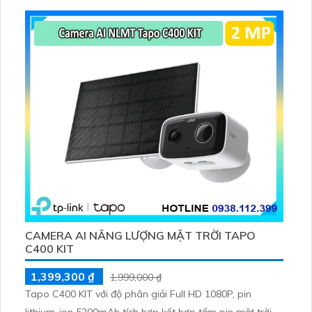
tiện, lưu trữ thẻ microSD tối đa 512 GB
CAMERA AI NĂNG LƯỢNG MẶT TRỜI TAPO
C400 KIT
1,399,300 ₫
1,999,000 ₫
Tapo C400 KIT với độ phân giải Full HD 1080P, pin
lithium-ion 5200mAh tích hợp kết hợp tấm pin mặt trời