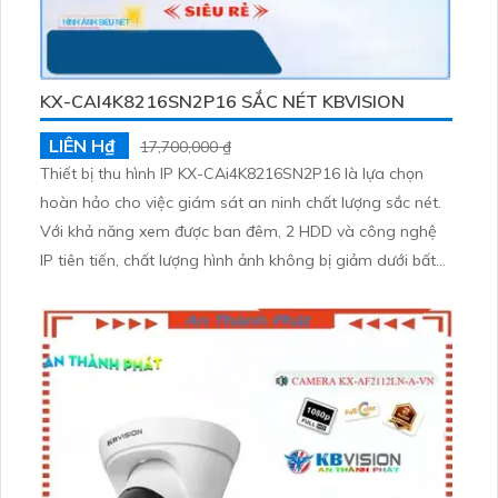
KX-CAI4K8216SN2P16 SẮC NÉT KBVISION
LIÊN H₫
17,700,000 ₫
Thiết bị thu hình IP KX-CAi4K8216SN2P16 là lựa chọn
hoàn hảo cho việc giám sát an ninh chất lượng sắc nét.
Với khả năng xem được ban đêm, 2 HDD và công nghệ
IP tiên tiến, chất lượng hình ảnh không bị giảm dưới bất
kỳ điều kiện nào. Đặc biệt, được trang bị thêm 1 Camera
IP, phù hợp cho các công trình lớn. Đầu ghi 16 kênh với
công nghệ AI mang lại sự tiện ích và hiệu quả tối đa cho
việc giám sát