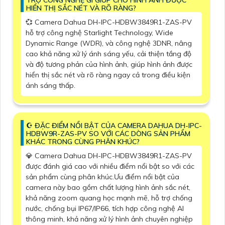
TRỢ CÔNG NGHỆ GÌ GIÚP CHO HÌNH ẢNH ĐƯỢC
HIỂN THỊ SẮC NÉT VÀ RÕ RÀNG?
💞 Camera Dahua DH-IPC-HDBW3849R1-ZAS-PV
hỗ trợ công nghệ Starlight Technology, Wide
Dynamic Range (WDR), và công nghệ 3DNR, nâng
cao khả năng xử lý ánh sáng yếu, cải thiện tầng độ
và độ tương phản của hình ảnh, giúp hình ảnh được
hiển thị sắc nét và rõ ràng ngay cả trong điều kiện
ánh sáng thấp.
☪ ĐẶC ĐIỂM NỔI BẬT CỦA CAMERA DAHUA DH-IPC-
HDBW9R-ZAS-PV SO VỚI CÁC DÒNG SẢN PHẨM
KHÁC TRONG CÙNG PHÂN KHÚC?
💎 Camera Dahua DH-IPC-HDBW3849R1-ZAS-PV
được đánh giá cao với nhiều điểm nổi bật so với các
sản phẩm cùng phân khúc.Ưu điểm nổi bật của
camera này bao gồm chất lượng hình ảnh sắc nét,
khả năng zoom quang học mạnh mẽ, hỗ trợ chống
nước, chống bụi IP67/IP66, tích hợp công nghệ AI
thông minh, khả năng xử lý hình ảnh chuyên nghiệp