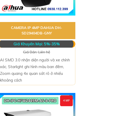
CAMERA IP 4MP DAHUA DH-
SD29404DB-GNY
Giá Khuyến Mại: 5%-35%
Giá Bán: Liên hệ
AI SMD 3.0 nhận diện người và xe chính
xác, Starlight ghi hình màu ban đêm,
Zoom quang 4x quan sát rõ ở nhiều
khoảng cách