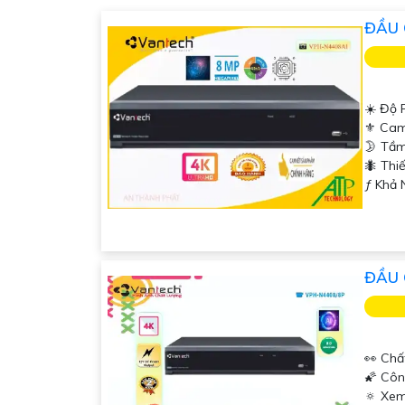
ĐẦU 
☀️ Độ 
⚜️ Ca
🌛 Tầm
🐜 Thi
️ƒ Khả
ĐẦU 
'
👀 Chấ
🌠 Côn
🔅 Xem