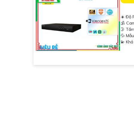
☀️ Độ 
🕉️ Ca
🌛 Tầm
💦 Mẫ
️💫 Kh