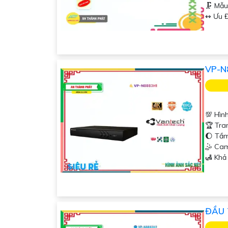
🗜️ M
️↭ Ưu 
VP-N
💯 Hìn
🏆 Tra
🌔 Tầ
🤹 Cam
️🛃 Kh
ĐẦU 