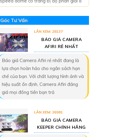
speed dome có trang bị độ phân giải 8
Góc Tư Vấn
LẦN XEM: 28137
BÁO GIÁ CAMERA
AFIRI RẺ NHẤT
Báo giá Camera Afiri rẻ nhất đang là
lựa chọn hoàn hảo cho ngân sách hạn
chế của bạn. Với chất lượng hình ảnh và
hiệu suất ổn định, Camera Afiri đáng
giá mọi đồng tiền bạn trả
LẦN XEM: 26981
BÁO GIÁ CAMERA
KEEPER CHÍNH HÃNG