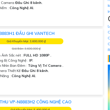
ẫu Camera
Đầu Ghi 8 kênh.
M
Điểm :
Công Nghệ AI.
I
L
C
8883H1 ĐẦU GHI VANTECH
C
Giá Khuyến Mại: 3,600,000 ₫
C
Giá Bán: 3,600,000 ₫
R
h Ảnh Sắc nét :
FULL HD 1080P .
ng Bị Công Nghệ :
IP.
m Nhìn Ban Đêm :
Từng Vị Trí Camera .
era Thiết Kế
Đầu Ghi 8 kênh.
ả Năng :
Công Nghệ AI.
THU VP-N8883H2 CÔNG NGHỆ CAO
Giá Khuyến Mại: 5,400,000 ₫