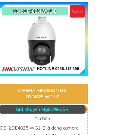
CAMERA HIKVISION DS-
2DE4825IWG1-E
Giá Khuyến Mại: 5%-35%
Giá Bán:
DS-2DE4825IWG1-E là dòng camera