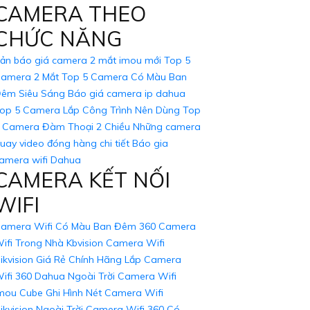
CAMERA THEO
CHỨC NĂNG
ản báo giá camera 2 mắt imou mới
Top 5
amera 2 Mắt
Top 5 Camera Có Màu Ban
êm Siêu Sáng
Báo giá camera ip dahua
op 5 Camera Lắp Công Trình Nên Dùng
Top
 Camera Đàm Thoại 2 Chiều
Những camera
uay video đóng hàng chi tiết
Báo gia
amera wifi Dahua
CAMERA KẾT NỐI
WIFI
amera Wifi Có Màu Ban Đêm 360
Camera
ifi Trong Nhà Kbvision
Camera Wifi
ikvision Giá Rẻ Chính Hãng
Lắp Camera
ifi 360 Dahua Ngoài Trời
Camera Wifi
mou Cube Ghi Hình Nét
Camera Wifi
ikvision Ngoài Trời
Camera Wifi 360 Có