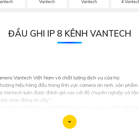
antech
Vantech
Vantech
4 Vantec
ĐẦU GHI IP 8 KÊNH VANTECH
amera Vantech Việt Nam và chất lượng dịch vụ của họ:
ương hiệu hàng đầu trong lĩnh vực camera an ninh, sản phẩm c
ủa Vantech luôn được đánh giá cao với độ chuyên nghiệp và tận
lựa chọn đáng tin cậy."
a Vantech Việt Nam và chất lượng dịch vụ của họ. Nếu cần thê