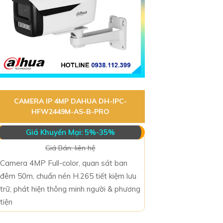
CAMERA IP 4MP DAHUA DH-IPC-
HFW2449M-AS-B-PRO
Giá Khuyến Mại: 5%-35%
Giá Bán: liên hệ
Camera 4MP Full-color, quan sát ban
đêm 50m, chuẩn nén H.265 tiết kiệm lưu
trữ, phát hiện thông minh người & phương
tiện