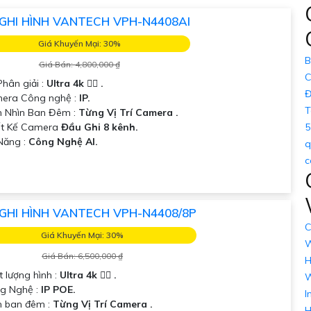
GHI HÌNH VANTECH VPH-N4408AI
Giá Khuyến Mại: 30%
B
Giá Bán: 4,800,000 ₫
C
Phân giải :
Ultra 4k 👍🏾 .
Đ
mera Công nghệ :
IP.
T
 Nhìn Ban Đêm :
Từng Vị Trí Camera .
ết Kế Camera
Đầu Ghi 8 kênh.
5
 Năng :
Công Nghệ AI.
q
c
GHI HÌNH VANTECH VPH-N4408/8P
C
Giá Khuyến Mại: 30%
W
Giá Bán: 6,500,000 ₫
H
t lượng hình :
Ultra 4k 👍🏾 .
W
g Nghệ :
IP POE.
I
 ban đêm :
Từng Vị Trí Camera .
H