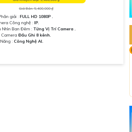
Giá Bán: 5,400,000 ₫
Phân giải :
FULL HD 1080P .
mera Công nghệ :
IP.
 Nhìn Ban Đêm :
Từng Vị Trí Camera .
u Camera
Đầu Ghi 8 kênh.
ả Năng :
Công Nghệ AI.