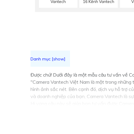
Vantech
16 Kênh Vantech
V
Được chứ! Dưới đây là một mẫu câu tư vấn về C
"Camera Vantech Việt Nam là một trong những th
hình ảnh sắc nét. Bên cạnh đó, dịch vụ hỗ trợ c
và doanh nghiệp của bạn, Camera Vantech là sự 
Hi vọng câu này sẽ giúp bạn tư vấn được Camer
ngại để lại câu hỏi nhé!