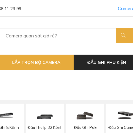
Camera
38 11 23 99
LẮP TRỌN BỘ CAMERA
ĐẦU GHI PHỤ KIỆN
Ghi 8 Kênh
Đầu Thu Ip 32 Kênh
Đầu Ghi PoE
Đầu Ghi Came