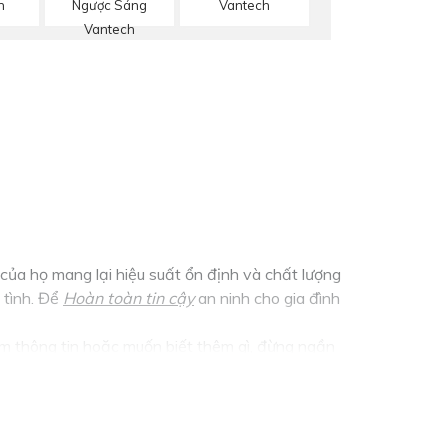
h
Ngược Sáng
Vantech
Vantech
ủa họ mang lại hiệu suất ổn định và chất lượng
 tình. Để
Hoàn toàn tin cậy
an ninh cho gia đình
m thông tin hoặc muốn biết thêm gì, đừng ngần