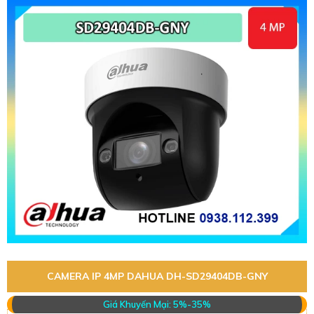
CAMERA IP 4MP DAHUA DH-SD29404DB-GNY
Giá Khuyến Mại: 5%-35%