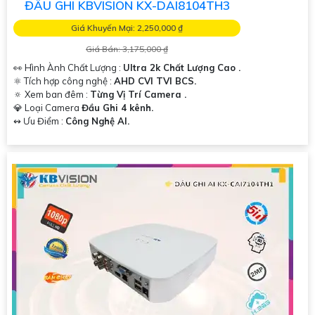
ĐẦU GHI KBVISION KX-DAI8104TH3
Giá Khuyến Mại: 2,250,000 ₫
Giá Bán: 3,175,000 ₫
👀 Hình Ành Chất Lượng :
Ultra 2k Chất Lượng Cao .
⚛️ Tích hợp công nghệ :
AHD CVI TVI BCS.
🔅 Xem ban đêm :
Từng Vị Trí Camera .
💎 Loại Camera
Đầu Ghi 4 kênh.
️↭ Ưu Điểm :
Công Nghệ AI.