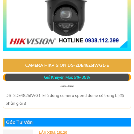
CAMERA HIKVISION DS-2DE4825IWG1-E
Giá Khuyến Mại: 5%-35%
Giá Bán:
DS-2DE4825IWG1-E là dòng camera speed dome có trang bị độ
phân giải 8
Góc Tư Vấn
LẦN XEM: 28120