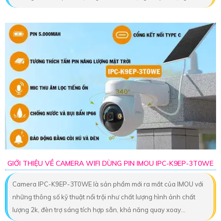
GIỚI THIỆU VỀ CAMERA WIFI DÙNG PIN IMOU IPC-K9EP-3T0WE
Camera IPC-K9EP-3T0WE là sản phẩm mới ra mắt của IMOU với
những thông số kỹ thuật nổi trội như chất lượng hình ảnh chất
lượng 2k, đèn trợ sáng tích hợp sẵn, khả năng quay xoay...