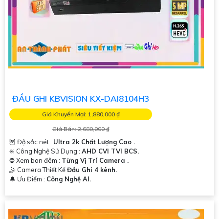
ĐẦU GHI KBVISION KX-DAI8104H3
Giá Khuyến Mại: 1,880,000 ₫
Giá Bán: 2,680,000 ₫
🦉 Độ sắc nét :
Ultra 2k Chất Lượng Cao .
✳️ Công Nghệ Sử Dụng :
AHD CVI TVI BCS.
❂ Xem ban đêm :
Từng Vị Trí Camera .
🤹 Camera Thiết Kế
Đầu Ghi 4 kênh.
️🔔 Ưu Điểm :
Công Nghệ AI.