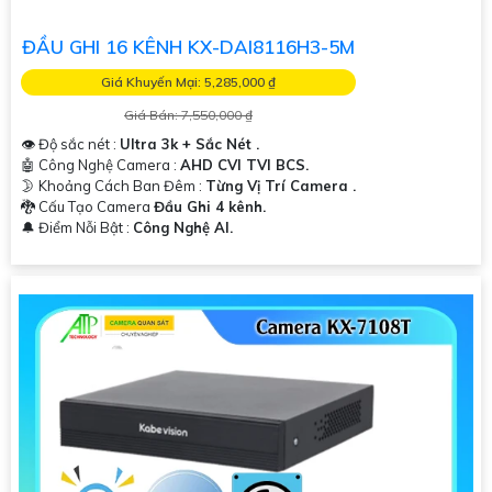
ĐẦU GHI 16 KÊNH KX-DAI8116H3-5M
Giá Khuyến Mại: 5,285,000 ₫
Giá Bán: 7,550,000 ₫
👁 Độ sắc nét :
Ultra 3k + Sắc Nét .
🤖️ Công Nghệ Camera :
AHD CVI TVI BCS.
🌛 Khoảng Cách Ban Đêm :
Từng Vị Trí Camera .
🐉️ Cấu Tạo Camera
Đầu Ghi 4 kênh.
️🔔 Điểm Nỗi Bật :
Công Nghệ AI.