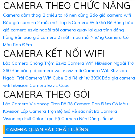
CAMERA THEO CHỨC NĂNG
Camera đàm thoại 2 chiều to rõ nên dùng
Báo giá camera wifi
Báo giá camera 2 mắt mơi
Top 5 Camera Wifi Giá Rẻ
Bảng báo
giá camera ezviz ngoài trời
camera quay lại quá trình đóng
hàng
Bản báo giá camera 2 mắt imou mới
Những Camera Có
Màu Ban Đêm
CAMERA KẾT NỐI WIFI
Lắp Camera Chống Trộm Ezviz
Camera Wifi Hikvision Ngoài Trời
360
Bản báo giá camera wifi ezviz mới
Camera Wifi Kbvision
Ngoài Trời
Camera Wifi Cube Giá Rẻ chỉ từ 399K
Báo giá camera
wifi hikvision
Camera Ezviz Cube
CAMERA THEO GÓI
Lắp Camera Visioncop Trọn Bộ
Bộ Camera Ban Đêm Có Màu
Kbvision
Lắp Camera Trọn Bộ Giá Rẻ sắc nét
Bộ Camera
Visioncop Full Color
Trọn Bộ Camera Nên Dùng sắc nét
CAMERA QUAN SÁT CHẤT LƯỢNG