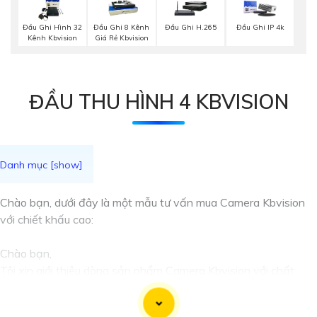
Đầu Ghi Hình 32
Đầu Ghi 8 Kênh
Đầu Ghi H.265
Đầu Ghi IP 4k
Kênh Kbvision
Giá Rẻ Kbvision
ĐẦU THU HÌNH 4 KBVISION
Chào bạn, dưới đây là một mẫu tư vấn mua Camera Kbvision
với chiết khấu cao:
Chào bạn,
Tôi xin giới thiệu dòng sản phẩm Camera Kbvision với chất
lượng cao và giá cả phải chăng. Hiện tại, chúng tôi đang có
chương trình khuyến mãi đặc biệt, bạn có thể tận dụng để mua