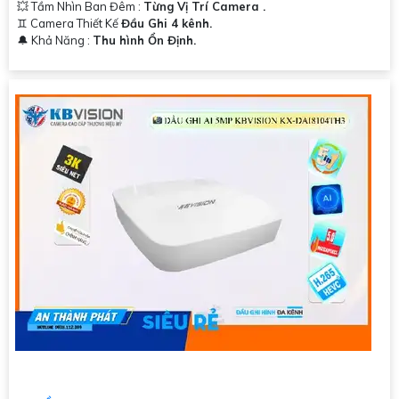
💥 Tầm Nhìn Ban Đêm :
Từng Vị Trí Camera .
♊ Camera Thiết Kế
Đầu Ghi 4 kênh.
️🔔 Khả Năng :
Thu hình Ổn Định.