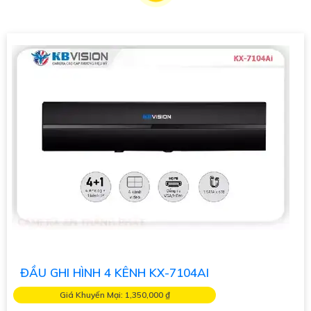
sản phẩm với chiết khấu cao.
Camera Kbvision được đánh giá cao về tính năng và hiệu suất
hoạt động,
tự tin
sẽ cung cấp cho bạn hệ thống giám sát an
ninh hiệu quả. dòng sản phẩm này cũng dễ dàng lắp đặt và sử
dụng.
Nếu bạn quan tâm đến việc mua Camera Kbvision với chiết
khấu cao, hãy liên hệ với chúng tôi để biết thêm thông tin chi
tiết và được tư vấn tốt nhất.
Xin cảm ơn và chúc bạn một ngày tốt lành!
Hy vọng thông tin trên sẽ Có rất nhiều giá trị cao cấp đối với
bạn. Nếu bạn cần thêm thông tin hoặc muốn tư vấn về sản
phẩm cụ thể hơn, đừng ngần ngại để lại câu hỏi!
ĐẦU GHI HÌNH 4 KÊNH KX-7104AI
Giá Khuyến Mại: 1,350,000 ₫