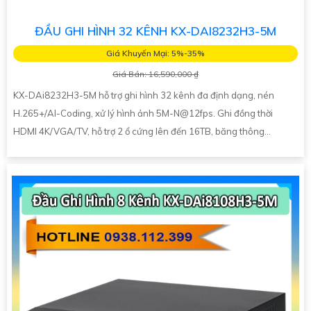
ĐẦU GHI HÌNH 32 KÊNH KX-DAI8232H3-5M
Giá Khuyến Mại: 5%-35%
Giá Bán: 16,590,000 ₫
KX-DAi8232H3-5M hỗ trợ ghi hình 32 kênh đa định dạng, nén
H.265+/AI-Coding, xử lý hình ảnh 5M-N@12fps. Ghi đồng thời
HDMI 4K/VGA/TV, hỗ trợ 2 ổ cứng lên đến 16TB, băng thông...