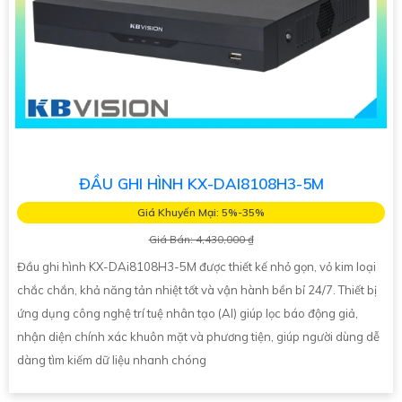
ĐẦU GHI HÌNH KX-DAI8108H3-5M
Giá Khuyến Mại: 5%-35%
Giá Bán: 4,430,000 ₫
Đầu ghi hình KX-DAi8108H3-5M được thiết kế nhỏ gọn, vỏ kim loại
chắc chắn, khả năng tản nhiệt tốt và vận hành bền bỉ 24/7. Thiết bị
ứng dụng công nghệ trí tuệ nhân tạo (AI) giúp lọc báo động giả,
nhận diện chính xác khuôn mặt và phương tiện, giúp người dùng dễ
dàng tìm kiếm dữ liệu nhanh chóng