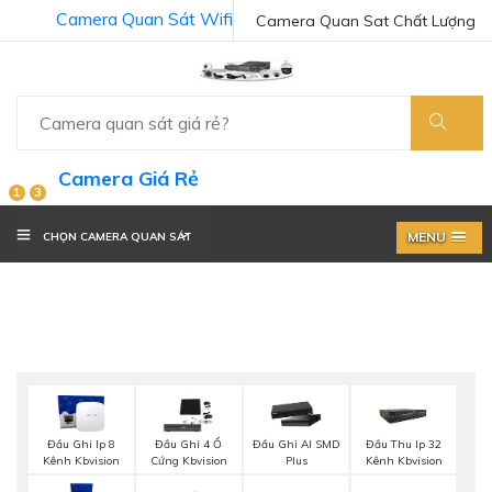
Camera Quan Sát Wifi
Camera Quan Sat Chất Lượng
Camera Giá Rẻ
1
3
MENU
CHỌN CAMERA QUAN SÁT
Đầu Ghi Ip 8
Đầu Ghi 4 Ổ
Đầu Ghi AI SMD
Đầu Thu Ip 32
Kênh Kbvision
Cứng Kbvision
Plus
Kênh Kbvision