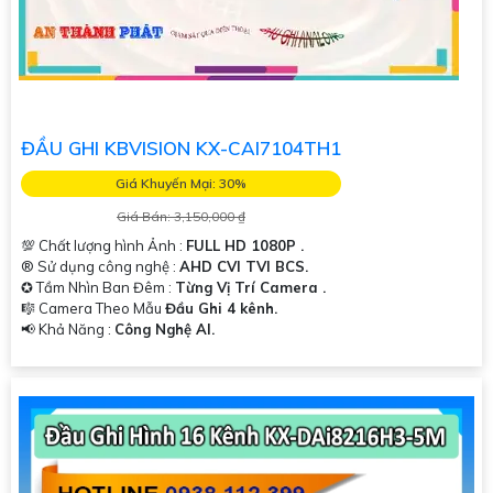
ĐẦU GHI KBVISION KX-CAI7104TH1
Giá Khuyến Mại: 30%
Giá Bán: 3,150,000 ₫
💯 Chất lượng hình Ảnh :
FULL HD 1080P .
®️ Sử dụng công nghệ :
AHD CVI TVI BCS.
✪ Tầm Nhìn Ban Đêm :
Từng Vị Trí Camera .
🎼️ Camera Theo Mẫu
Đầu Ghi 4 kênh.
️📢 Khả Năng :
Công Nghệ AI.