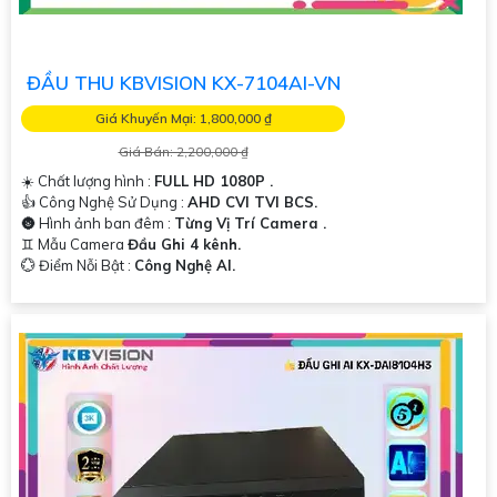
ĐẦU THU KBVISION KX-7104AI-VN
Giá Khuyến Mại: 1,800,000 ₫
Giá Bán: 2,200,000 ₫
☀️ Chất lượng hình :
FULL HD 1080P .
👍 Công Nghệ Sử Dụng :
AHD CVI TVI BCS.
🌚 Hình ảnh ban đêm :
Từng Vị Trí Camera .
♊ Mẫu Camera
Đầu Ghi 4 kênh.
️💮 Điểm Nỗi Bật :
Công Nghệ AI.