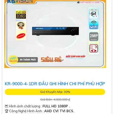
KR-9000-4-1DR ĐẦU GHI HÌNH CHI PHÍ PHÙ HỢP
Giá Khuyến Mại: 30%
Giá Bán: 4,800,000 ₫
🦉 Hình ảnh chất lượng :
FULL HD 1080P .
🏆 Công Nghệ Hình Ảnh :
AHD CVI TVI BCS.