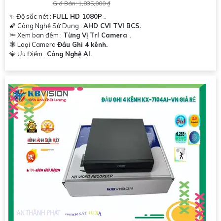
Giá Bán: 1,835,000 ₫
✨ Độ sắc nét :
FULL HD 1080P .
'
🌠 Công Nghệ Sử Dụng :
AHD CVI TVI BCS.
🔦 Xem ban đêm :
Từng Vị Trí Camera .
🕸️ Loại Camera
Đầu Ghi 4 kênh.
️💎 Ưu Điểm :
Công Nghệ AI.