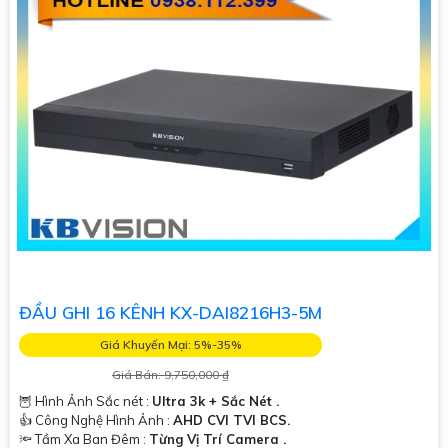
ĐẦU GHI 16 KÊNH KX-DAI8216H3-5M
Giá Khuyến Mại: 5%-35%
Giá Bán: 9,750,000 ₫
🦉 Hình Ảnh Sắc nét :
Ultra 3k + Sắc Nét .
👍 Công Nghệ Hình Ảnh :
AHD CVI TVI BCS.
🔦 Tầm Xa Ban Đêm :
Từng Vị Trí Camera .