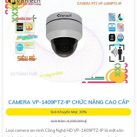
CAMERA VP-1409PTZ-IP CHỨC NĂNG CAO CẤP
Giá Khuyến Mại: 30%
Giá Bán: 4,200,000 ₫
Loại camera an ninh Công Nghệ HD VP-1409PTZ-IP là một sản