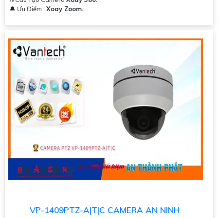
️🔔 Ưu Điểm :
Xoay Zoom.
VP-1409PTZ-A|T|C CAMERA AN NINH