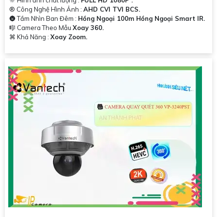
🔆 Hình ảnh chất lượng :
FULL HD 1080P .
®️ Công Nghệ Hình Ảnh :
AHD CVI TVI BCS.
🌚 Tầm Nhìn Ban Đêm :
Hồng Ngoại 100m Hồng Ngoại Smart IR.
🎼️ Camera Theo Mẫu
Xoay 360.
️⌘ Khả Năng :
Xoay Zoom.