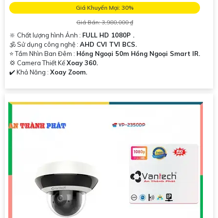
Giá Khuyến Mại: 30%
Giá Bán: 3,980,000 ₫
🔆 Chất lượng hình Ảnh :
FULL HD 1080P .
🕉️ Sử dụng công nghệ :
AHD CVI TVI BCS.
⭐ Tầm Nhìn Ban Đêm :
Hồng Ngoại 50m Hồng Ngoại Smart IR.
💢 Camera Thiết Kế
Xoay 360.
️✔️ Khả Năng :
Xoay Zoom.