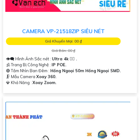
CAMERA VP-21518ZIP SIÊU NÉT
Giá Khuyến Mại: 00 ₫
Giá Bán: 00 ₫
👁️‍🗨 Hình Ảnh Sắc nét :
Ultra 4k 👍🏾 .
🕉️ Trang Bị Công Nghệ :
IP POE.
🔴 Tầm Nhìn Ban Đêm :
Hồng Ngoại 50m Hồng Ngoại SMD.
🗜️ Mẫu Camera
Xoay 360.
️💎 Khả Năng :
Xoay Zoom.