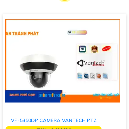
Khi lắp đặt Camera Zoom Quang học, bạn cần lưu ý các yếu tố
sau đây để
tự tin
chất lượng hình ảnh:
🔖
1:
Chọn loại camera chất lượng cao với cảm biến hình ảnh
phân giải cao.⥷
2:
Xác định vị trí lắp đặt camera sao cho ổn
định và không bị nhiễu từ ánh sáng mạnh.
3:
Đảm bảo chuẩn bị
và cài đặt hệ thống kết nối và lưu trữ hình ảnh phù hợp.🦉
4:
Kiểm tra và hiệu chỉnh camera để đạt hình ảnh sắc nét và màu
sắc chính xác.️👩‍👩
5:
Đảm bảo bảo vệ camera tránh khỏi va
đập và thời tiết ảnh hưởng.
Với những yếu tố trên, bạn sẽ có thể lắp đặt và sử dụng
Camera Zoom Quang học một cách hiệu quả,
tự tin
hình ảnh
chất lượng sắc nét để quan sát và giám sát một cách tốt nhất.
Nếu có thêm câu hỏi hoặc cần thêm thông tin, bạn hãy Cung
cấp cho công trình biết để Từng công trình có thể hỗ trợ bạn
kỹ hơn.
VP-5350DP CAMERA VANTECH PTZ