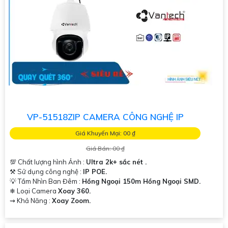
VP-51518ZIP CAMERA CÔNG NGHỆ IP
Giá Khuyến Mại: 00 ₫
Giá Bán: 00 ₫
💯 Chất lượng hình Ảnh :
Ultra 2k+ sắc nét .
⚒ Sử dụng công nghệ :
IP POE.
💡 Tầm Nhìn Ban Đêm :
Hồng Ngoại 150m Hồng Ngoại SMD.
❄ Loại Camera
Xoay 360.
️⇝ Khả Năng :
Xoay Zoom.