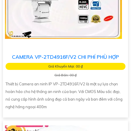
CAMERA VP-2TD4916F/V2 CHI PHÍ PHÙ HỢP
Giá Khuyến Mại: 00 ₫
Giá Bán: 00 ₫
Thiết bị Camera an ninh IP VP-2TD4916F/V2 là một sự lựa chọn
hoàn hảo cho hệ thống an ninh của bạn. Với CMOS Màu sắc đẹp,
nó cung cấp hình ảnh sáng đẹp cả ban ngày và ban đêm với công
nghệ hồng ngoại 400m