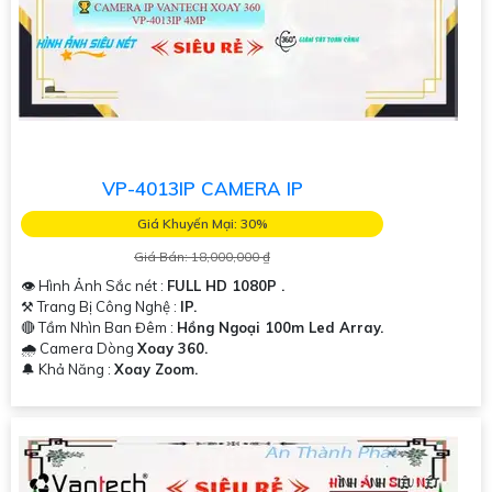
VP-4013IP CAMERA IP
Giá Khuyến Mại: 30%
Giá Bán: 18,000,000 ₫
👁 Hình Ảnh Sắc nét :
FULL HD 1080P .
⚒ Trang Bị Công Nghệ :
IP.
🔴 Tầm Nhìn Ban Đêm :
Hồng Ngoại 100m Led Array.
🌧️ Camera Dòng
Xoay 360.
️🔔 Khả Năng :
Xoay Zoom.