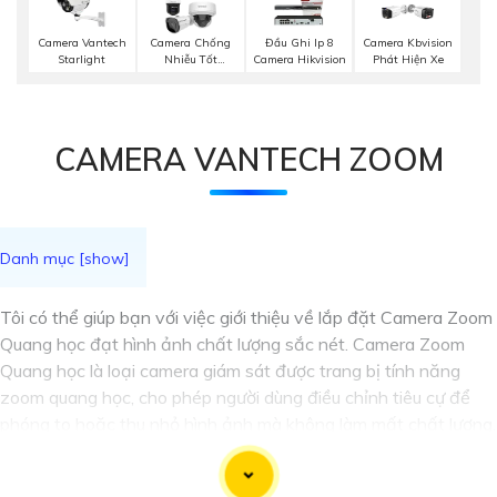
Camera Vantech
Camera Chống
Đầu Ghi Ip 8
Camera Kbvision
Starlight
Nhiễu Tốt
Camera Hikvision
Phát Hiện Xe
Vantech
CAMERA VANTECH ZOOM
Tôi có thể giúp bạn với việc giới thiệu về lắp đặt Camera Zoom
Quang học đạt hình ảnh chất lượng sắc nét. Camera Zoom
Quang học là loại camera giám sát được trang bị tính năng
zoom quang học, cho phép người dùng điều chỉnh tiêu cự để
phóng to hoặc thu nhỏ hình ảnh mà không làm mất chất lượng.
Đây là một giải pháp tốt để quan sát từ xa mà vẫn
tự tin
hình
ảnh rõ nét.