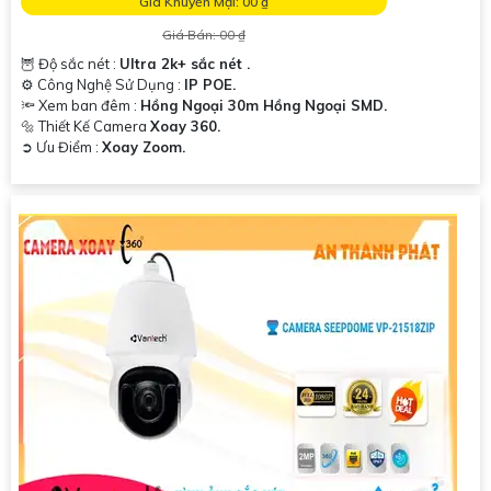
Giá Khuyến Mại: 00 ₫
Giá Bán: 00 ₫
🦉 Độ sắc nét :
Ultra 2k+ sắc nét .
⚙ Công Nghệ Sử Dụng :
IP POE.
🔦 Xem ban đêm :
Hồng Ngoại 30m Hồng Ngoại SMD.
🔩 Thiết Kế Camera
Xoay 360.
️➲ Ưu Điểm :
Xoay Zoom.
'