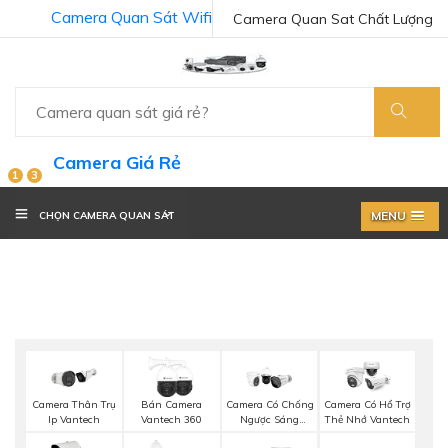
Camera Quan Sát Wifi
Camera Quan Sat Chất Lượng
Camera Giá Rẻ
1
3
MENU
CHỌN CAMERA QUAN SÁT
Camera Thân Trụ
Bán Camera
Camera Có Chống
Camera Có Hổ Trợ
Ip Vantech
Vantech 360
Ngược Sáng
Thẻ Nhớ Vantech
Vantech