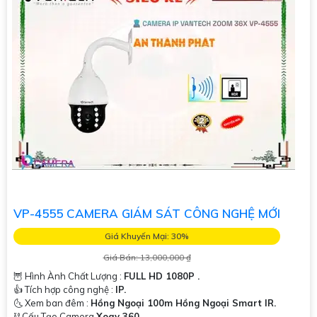
VP-4555 CAMERA GIÁM SÁT CÔNG NGHỆ MỚI
Giá Khuyến Mại: 30%
Giá Bán: 13,000,000 ₫
🦉 Hình Ành Chất Lượng :
FULL HD 1080P .
👍 Tích hợp công nghệ :
IP.
🌜 Xem ban đêm :
Hồng Ngoại 100m Hồng Ngoại Smart IR.
⛓ Cấu Tạo Camera
Xoay 360.