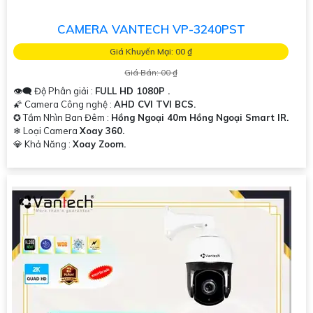
CAMERA VANTECH VP-3240PST
Giá Khuyến Mại: 00 ₫
Giá Bán: 00 ₫
👁️‍🗨 Độ Phân giải :
FULL HD 1080P .
🌠 Camera Công nghệ :
AHD CVI TVI BCS.
✪ Tầm Nhìn Ban Đêm :
Hồng Ngoại 40m Hồng Ngoại Smart IR.
❄ Loại Camera
Xoay 360.
️💎 Khả Năng :
Xoay Zoom.