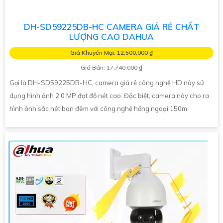
DH-SD59225DB-HC CAMERA GIÁ RẺ CHẤT
LƯỢNG CAO DAHUA
Giá Khuyến Mại: 12,500,000 ₫
Giá Bán: 17,740,000 ₫
Gọi là DH-SD59225DB-HC, camera giá rẻ công nghệ HD này sử
dụng hình ảnh 2.0 MP đạt độ nét cao. Đặc biệt, camera này cho ra
hình ảnh sắc nét ban đêm với công nghệ hồng ngoại 150m