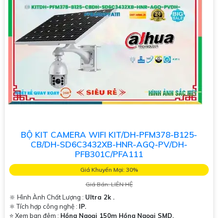
BỘ KIT CAMERA WIFI KIT/DH-PFM378-B125-
CB/DH-SD6C3432XB-HNR-AGQ-PV/DH-
PFB301C/PFA111
Giá Khuyến Mại: 30%
Giá Bán: LIÊN HỆ
🔆 Hình Ành Chất Lượng :
Ultra 2k .
⚛️ Tích hợp công nghệ :
IP.
⭐ Xem ban đêm :
Hồng Ngoại 150m Hồng Ngoại SMD.