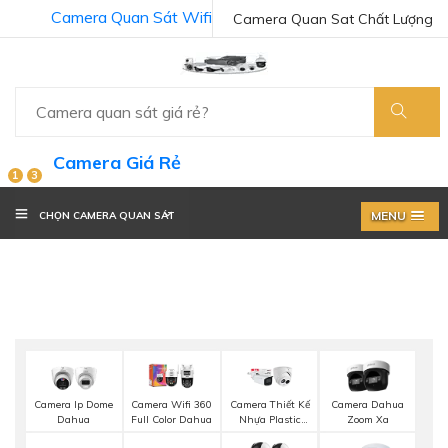
Camera Quan Sát Wifi
Camera Quan Sat Chất Lượng
Camera Giá Rẻ
1
3
MENU
CHỌN CAMERA QUAN SÁT
Camera Ip Dome
Camera Wifi 360
Camera Thiết Kế
Camera Dahua
Dahua
Full Color Dahua
Nhựa Plastic
Zoom Xa
Dahua