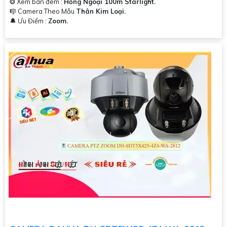
❂ Xem ban đêm :
Hồng Ngoại 100m Starlight.
🎼️ Camera Theo Mẫu
Thân Kim Loại.
️🔔 Ưu Điểm :
Zoom.