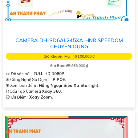
CAMERA DH-SD6AL245XA-HNR SPEEDOM
CHUYÊN DỤNG
Giá Khuyến Mại: 46,100,000 ₫
Giá Bán: 65,858,000 ₫
👀 Độ sắc nét :
FULL HD 1080P .
✳️ Công Nghệ Sử Dụng :
IP POE.
❃ Xem ban đêm :
Hồng Ngoại Siêu Xa Starlight.
⛓ Cấu Tạo Camera
Xoay 360.
️💮 Ưu Điểm :
Xoay Zoom.