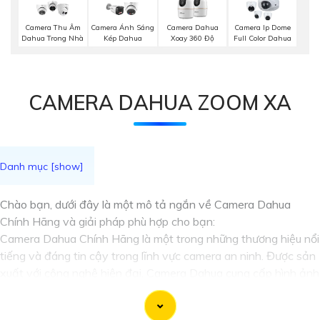
Camera Thu Âm
Camera Ánh Sáng
Camera Dahua
Camera Ip Dome
Dahua Trong Nhà
Kép Dahua
Xoay 360 Độ
Full Color Dahua
CAMERA DAHUA ZOOM XA
Chào bạn, dưới đây là một mô tả ngắn về Camera Dahua
Chính Hãng và giải pháp phù hợp cho bạn:
Camera Dahua Chính Hãng là một trong những thương hiệu nổi
tiếng và đáng tin cậy trong lĩnh vực camera an ninh. Được sản
xuất với công nghệ hiện đại, Camera Dahua cung cấp hình ảnh
chất lượng cao, độ phân giải sắc nét và tính năng thông minh
như nhận dạng khuôn mặt, lọc báo động giả và nhiều tính