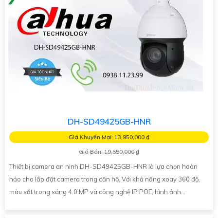
DH-SD49425GB-HNR
Giá Khuyến Mại: 13,950,000 ₫
Giá Bán: 19,550,000 ₫
Thiết bị camera an ninh DH-SD49425GB-HNR là lựa chọn hoàn
hảo cho lắp đặt camera trong căn hộ. Với khả năng xoay 360 độ,
màu sắt trong sáng 4.0 MP và công nghệ IP POE, hình ảnh...