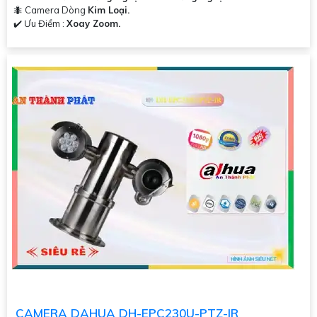
🐜 Camera Dòng
Kim Loại.
️✔️ Ưu Điểm :
Xoay Zoom.
CAMERA DAHUA DH-EPC230U-PTZ-IR