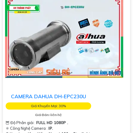
CAMERA DAHUA DH-EPC230U
Giá Khuyến Mại: 30%
Giá Bán: liên hệ
🦉 Độ Phân giải :
FULL HD 1080P .
⚛️ Công Nghệ Camera :
IP.