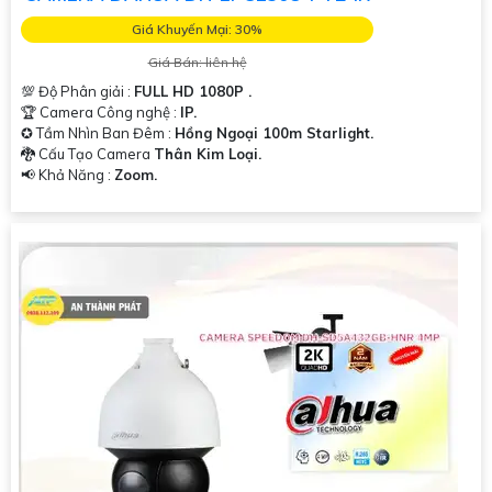
Giá Khuyến Mại: 30%
Giá Bán: liên hệ
💯 Độ Phân giải :
FULL HD 1080P .
🏆 Camera Công nghệ :
IP.
✪ Tầm Nhìn Ban Đêm :
Hồng Ngoại 100m Starlight.
🐉️ Cấu Tạo Camera
Thân Kim Loại.
️📢 Khả Năng :
Zoom.