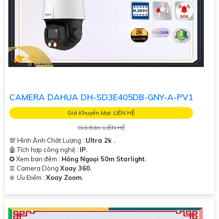
CAMERA DAHUA DH-SD3E405DB-GNY-A-PV1
Giá Khuyến Mại: LIÊN HỆ
Giá Bán: LIÊN HỆ
💯 Hình Ành Chất Lượng :
Ultra 2k .
🤖️ Tích hợp công nghệ :
IP.
✪ Xem ban đêm :
Hồng Ngoại 50m Starlight.
♊ Camera Dòng
Xoay 360.
️☣️ Ưu Điểm :
Xoay Zoom.