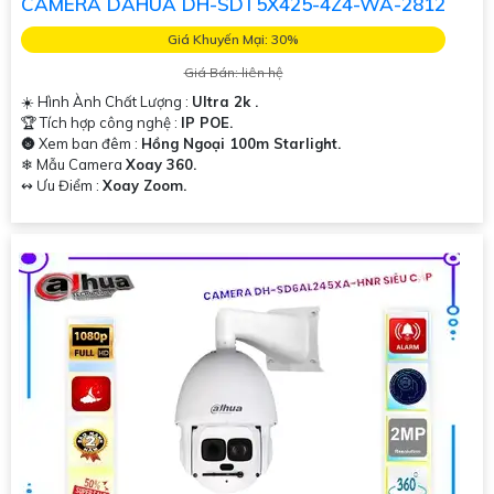
CAMERA DAHUA DH-SDT5X425-4Z4-WA-2812
Giá Khuyến Mại: 30%
Giá Bán: liên hệ
☀️ Hình Ành Chất Lượng :
Ultra 2k .
🏆 Tích hợp công nghệ :
IP POE.
🌚 Xem ban đêm :
Hồng Ngoại 100m Starlight.
❄ Mẫu Camera
Xoay 360.
️↭ Ưu Điểm :
Xoay Zoom.