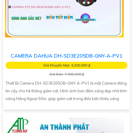
CAMERA DAHUA DH-SD3E205DB-GNY-A-PV1
Giá Khuyến Mại: 4,200,000 ₫
Giá Bán: 7,980,000 ₫
Thiết Bị Camera DH-SD3E205DB-GNY-A-PV1 là một Camera đáng
tin cậy cho hệ thống giám sát. Hình ảnh ban đêm sáng đẹp nhờ tính
năng Hồng Ngoại 50m, giúp giám sát trong điều kiện thiếu sáng