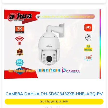
CAMERA DAHUA DH-SD6C3432XB-HNR-AGQ-PV
Giá Khuyến Mại: 30%