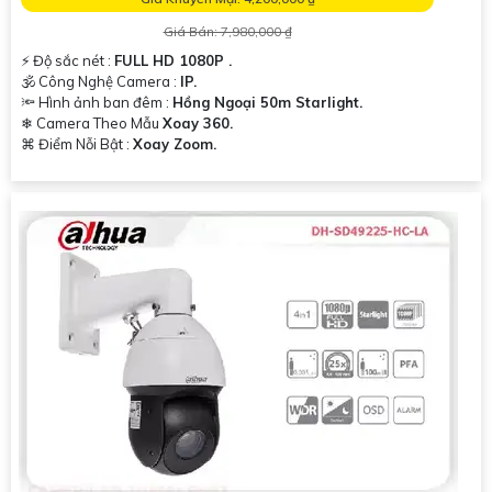
Giá Bán: 7,980,000 ₫
️⚡ Độ sắc nét :
FULL HD 1080P .
🕉️ Công Nghệ Camera :
IP.
🔦 Hình ảnh ban đêm :
Hồng Ngoại 50m Starlight.
❄ Camera Theo Mẫu
Xoay 360.
'
️⌘ Điểm Nỗi Bật :
Xoay Zoom.