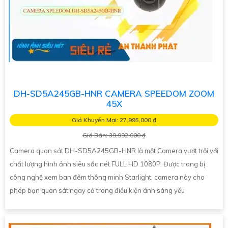
DH-SD5A245GB-HNR CAMERA SPEEDOM ZOOM
45X
Giá Khuyến Mại: 27,995,000 ₫
Giá Bán: 39,992,000 ₫
Camera quan sát DH-SD5A245GB-HNR là một Camera vượt trội với
chất lượng hình ảnh siêu sắc nét FULL HD 1080P. Được trang bị
công nghệ xem ban đêm thông minh Starlight, camera này cho
phép bạn quan sát ngay cả trong điều kiện ánh sáng yếu