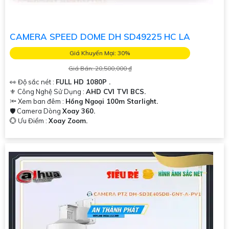
CAMERA SPEED DOME DH SD49225 HC LA
Giá Khuyến Mại: 30%
Giá Bán: 20,500,000 ₫
👀 Độ sắc nét :
FULL HD 1080P .
⚜️ Công Nghệ Sử Dụng :
AHD CVI TVI BCS.
🔦 Xem ban đêm :
Hồng Ngoại 100m Starlight.
🛡 Camera Dòng
Xoay 360.
️💮 Ưu Điểm :
Xoay Zoom.