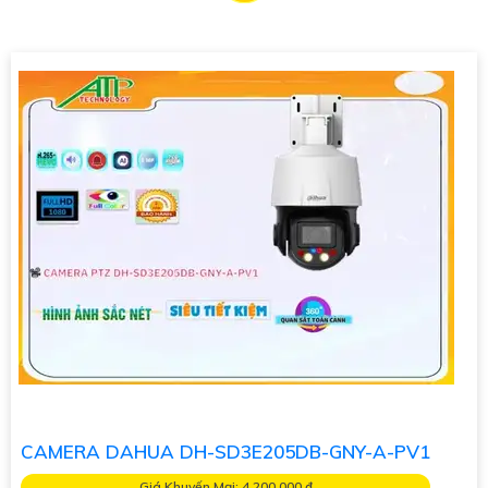
năng khác.
Để tìm mua Camera Dahua Chính Hãng với giá rẻ, bạn nên tìm
kiếm các đại lý, nhà phân phối uy tín, chính thức của Dahua.
Đảm bảo sản phẩm mua là chính hãng để
đẳng cấp
chất
lượng và hỗ trợ sau bán hàng tốt.
Để lựa chọn giải pháp phù hợp, quan trọng bạn cần xác định
mục đích sử dụng camera, khu vực lắp đặt, số lượng camera
cần thiết và tính năng cần có như ghi âm, xoay, zoom, cảnh
báo... Với những yếu tố này, bạn có thể tham khảo ý kiến của
chuyên gia hoặc tư vấn viên để chọn lựa được giải pháp tốt
nhất cho nhu cầu của bạn.
Chúc bạn thành công trong việc tìm hiểu và lựa chọn Camera
Dahua Chính Hãng giá rẻ và giải pháp phù hợp cho mình. Nếu
cần thêm thông tin hoặc hỗ trợ, hãy để lại câu hỏi để mình giúp
bạn nhé!
CAMERA DAHUA DH-SD3E205DB-GNY-A-PV1
Giá Khuyến Mại: 4,200,000 ₫