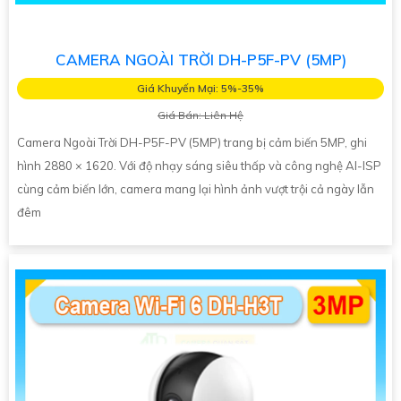
CAMERA NGOÀI TRỜI DH-P5F-PV (5MP)
Giá Khuyến Mại: 5%-35%
Giá Bán: Liên Hệ
Camera Ngoài Trời DH-P5F-PV (5MP) trang bị cảm biến 5MP, ghi
hình 2880 × 1620. Với độ nhạy sáng siêu thấp và công nghệ AI-ISP
cùng cảm biến lớn, camera mang lại hình ảnh vượt trội cả ngày lẫn
đêm