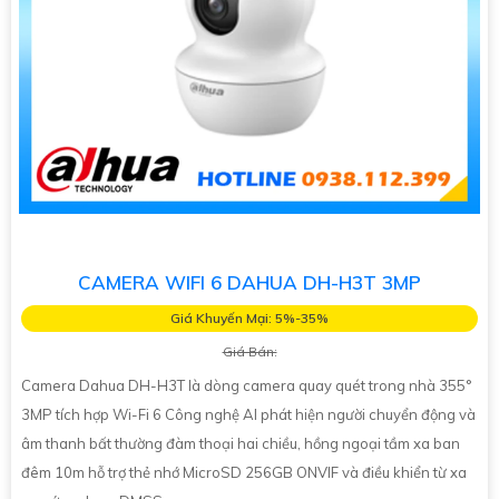
CAMERA WIFI 6 DAHUA DH-H3T 3MP
Giá Khuyến Mại: 5%-35%
Giá Bán:
Camera Dahua DH-H3T là dòng camera quay quét trong nhà 355°
3MP tích hợp Wi-Fi 6 Công nghệ AI phát hiện người chuyển động và
âm thanh bất thường đàm thoại hai chiều, hồng ngoại tầm xa ban
đêm 10m hỗ trợ thẻ nhớ MicroSD 256GB ONVIF và điều khiển từ xa