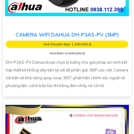
CAMERA WIFI DAHUA DH-P3AS-PV (3MP)
Giá Khuyến Mại: 1,500,000 ₫
Giá Bán: 2,500,000 ₫
DH-P3AS-PV Dahua là lựa chọn lý tưởng cho giải pháp an ninh kết
hợp thiết kế không dây tiện lợi với độ phân giải 3MP sắc nét. Camera
nổi bật với khả năng quay xoay 360°, phát hiện chính xác người và
phương tiện, cảnh báo tức thì bằng đèn nháy và còi hú