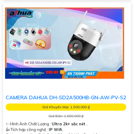
CAMERA DAHUA DH-SD2A500HB-GN-AW-PV-S2
Giá Khuyến Mại: 1,500,000 ₫
Giá Bán: 1,800,000 ₫
✨ Hình Ành Chất Lượng :
Ultra 2k+ sắc nét .
👍 Tích hợp công nghệ :
IP Wifi.