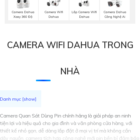
Camera Wifi
Lắp Camera Wifi
Camera Dahua
Camera Dahua
Dahua
Dahua
Xoay 360 Độ
Công Nghệ Ai
CAMERA WIFI DAHUA TRONG
NHÀ
Camera Quan Sát Dùng Pin chính hãng là giải pháp an ninh
tiện lợi và hiệu quả cho gia đình và văn phòng cửa hàng, với
thiết kế nhỏ gọn, dễ dàng lắp đặt ở mọi vị trí mà không cần
dây nguồn, camera tích hợp công nghệ mới pin bền bỉ đảm bảo