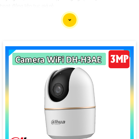
hoạt động liên tục giá rẻ.
'