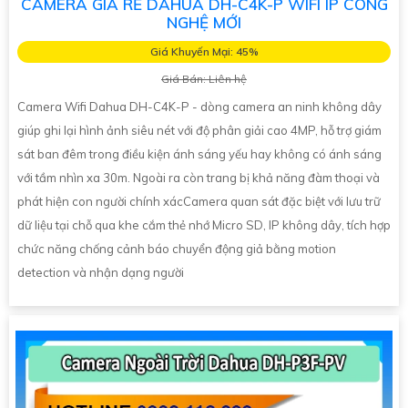
CAMERA GIÁ RẺ DAHUA DH-C4K-P WIFI IP CÔNG
NGHỆ MỚI
Giá Khuyến Mại: 45%
Giá Bán: Liên hệ
Camera Wifi Dahua DH-C4K-P - dòng camera an ninh không dây
giúp ghi lại hình ảnh siêu nét với độ phân giải cao 4MP, hỗ trợ giám
sát ban đêm trong điều kiện ánh sáng yếu hay không có ánh sáng
với tầm nhìn xa 30m. Ngoài ra còn trang bị khả năng đàm thoại và
phát hiện con người chính xácCamera quan sát đặc biệt với lưu trữ
dữ liệu tại chỗ qua khe cắm thẻ nhớ Micro SD, IP không dây, tích hợp
chức năng chống cảnh báo chuyển động giả bằng motion
detection và nhận dạng người