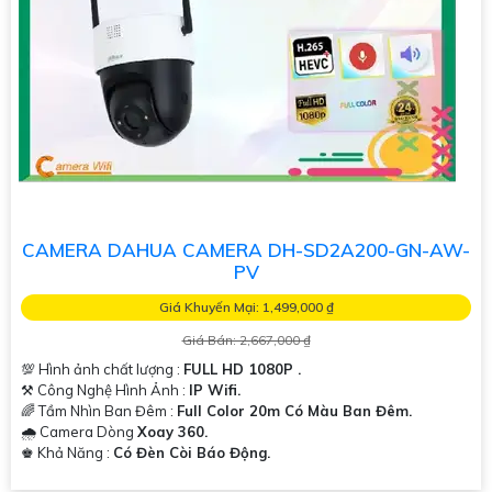
CAMERA DAHUA CAMERA DH-SD2A200-GN-AW-
PV
Giá Khuyến Mại: 1,499,000 ₫
Giá Bán: 2,667,000 ₫
💯 Hình ảnh chất lượng :
FULL HD 1080P .
⚒ Công Nghệ Hình Ảnh :
IP Wifi.
🌈 Tầm Nhìn Ban Đêm :
Full Color 20m Có Màu Ban Đêm.
🌧️ Camera Dòng
Xoay 360.
️♚ Khả Năng :
Có Đèn Còi Báo Động.