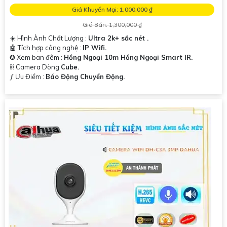
Giá Khuyến Mại: 1,000,000 ₫
Giá Bán: 1,300,000 ₫
☀️ Hình Ành Chất Lượng :
Ultra 2k+ sắc nét .
🤖️ Tích hợp công nghệ :
IP Wifi.
✪ Xem ban đêm :
Hồng Ngoại 10m Hồng Ngoại Smart IR.
⛓ Camera Dòng
Cube.
️ƒ Ưu Điểm :
Báo Động Chuyển Động.