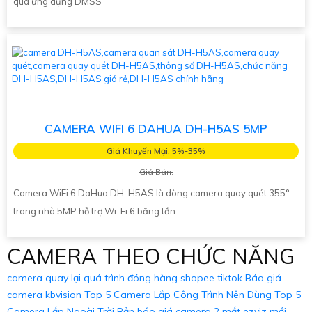
qua ứng dụng DMSS
CAMERA WIFI 6 DAHUA DH-H5AS 5MP
Giá Khuyến Mại: 5%-35%
Giá Bán:
Camera WiFi 6 DaHua DH-H5AS là dòng camera quay quét 355°
trong nhà 5MP hỗ trợ Wi-Fi 6 băng tần
CAMERA THEO CHỨC NĂNG
camera quay lại quá trình đóng hàng shopee tiktok
Báo giá
camera kbvision
Top 5 Camera Lắp Công Trình Nên Dùng
Top 5
Camera Lắp Ngoài Trời
Bản báo giá camera 2 mắt ezviz mới