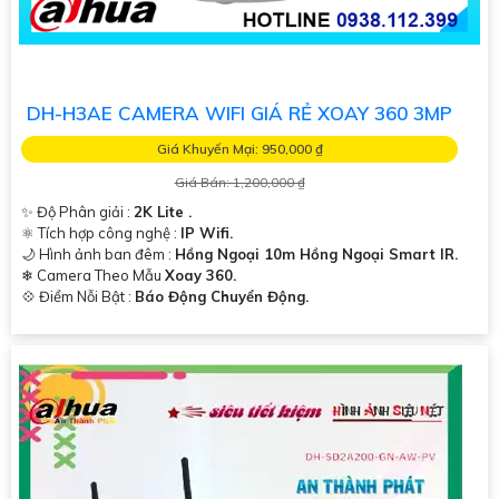
DH-H3AE CAMERA WIFI GIÁ RẺ XOAY 360 3MP
Giá Khuyến Mại: 950,000 ₫
Giá Bán: 1,200,000 ₫
✨ Độ Phân giải :
2K Lite .
⚛️ Tích hợp công nghệ :
IP Wifi.
🌙 Hình ảnh ban đêm :
Hồng Ngoại 10m Hồng Ngoại Smart IR.
❄ Camera Theo Mẫu
Xoay 360.
️💠 Điểm Nỗi Bật :
Báo Động Chuyển Động.