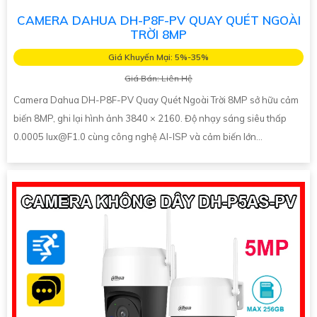
CAMERA DAHUA DH-P8F-PV QUAY QUÉT NGOÀI
TRỜI 8MP
Giá Khuyến Mại: 5%-35%
Giá Bán: Liên Hệ
Camera Dahua DH-P8F-PV Quay Quét Ngoài Trời 8MP sở hữu cảm
biến 8MP, ghi lại hình ảnh 3840 × 2160. Độ nhạy sáng siêu thấp
0.0005 lux@F1.0 cùng công nghệ AI-ISP và cảm biến lớn...