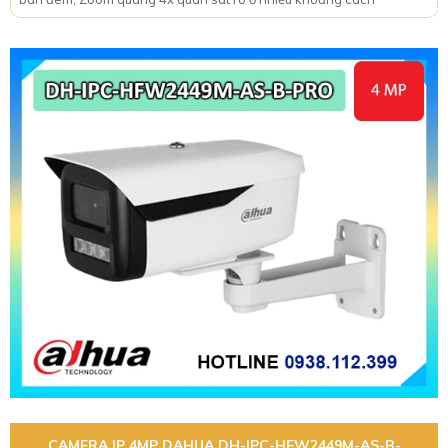
CAMERA IP 4MP DAHUA DH-IPC-HFW2449M-AS-B-