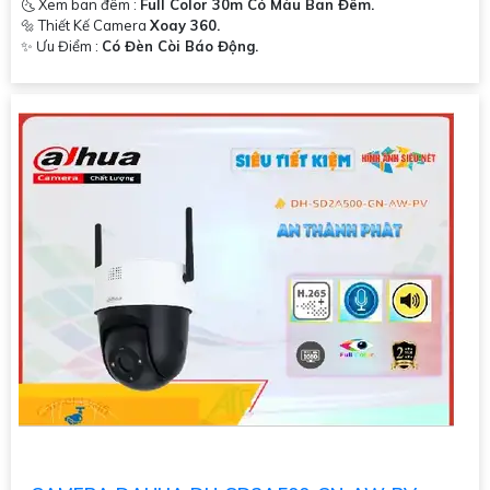
🌜 Xem ban đêm :
Full Color 30m Có Màu Ban Đêm.
🔩 Thiết Kế Camera
Xoay 360.
️✨ Ưu Điểm :
Có Đèn Còi Báo Động.