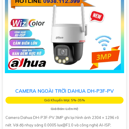
CAMERA NGOÀI TRỜI DAHUA DH-P3F-PV
Giá Khuyến Mại: 5%-35%
Giá Bán: Liên Hệ
Camera Dahua DH-P3F-PV 3MP ghi lại hình ảnh 2304 × 1296 rõ
nét. Với độ nhạy sáng 0.0005 lux@F1.0 và công nghệ AI-ISP,