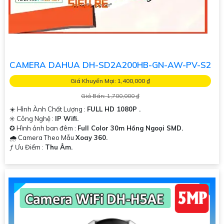
CAMERA DAHUA DH-SD2A200HB-GN-AW-PV-S2
Giá Khuyến Mại: 1,400,000 ₫
Giá Bán: 1,700,000 ₫
☀️ Hình Ành Chất Lượng :
FULL HD 1080P .
✳️ Công Nghệ :
IP Wifi.
✪ Hình ảnh ban đêm :
Full Color 30m Hồng Ngoại SMD.
🌧️ Camera Theo Mẫu
Xoay 360.
️ƒ Ưu Điểm :
Thu Âm.