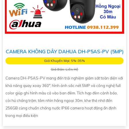
CAMERA KHÔNG DÂY DAHUA DH-P5AS-PV (5MP)
Giá Khuyến Mại: 5%-35%
Giá Bán: Liên Hệ
Camera DH-P5AS-PV mang đến trải nghiệm giám sát toàn diện với
khả năng quay xoay 360°, hình ảnh sắc nét 5MP và công nghệ full
color giúp ghi hình màu cả vào ban đêm. Tích hợp đèn cảnh báo,
còi hú chống trộm, tầm nhìn hồng ngoại 30m, khe thẻ nhớ đến
256GB cùng chuẩn chống nước IP66 camera hoạt động ổn định
trong mọi điều kiện