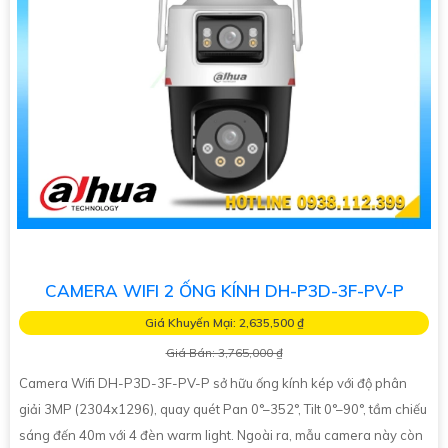
CAMERA WIFI 2 ỐNG KÍNH DH-P3D-3F-PV-P
Giá Khuyến Mại: 2,635,500 ₫
Giá Bán: 3,765,000 ₫
Camera Wifi DH-P3D-3F-PV-P sở hữu ống kính kép với độ phân
giải 3MP (2304x1296), quay quét Pan 0°–352°, Tilt 0°–90°, tầm chiếu
sáng đến 40m với 4 đèn warm light. Ngoài ra, mẫu camera này còn