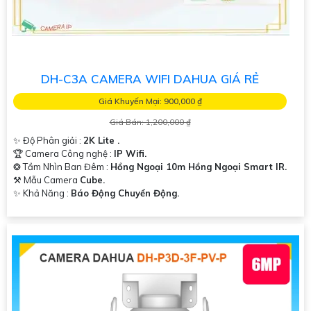
DH-C3A CAMERA WIFI DAHUA GIÁ RẺ
Giá Khuyến Mại: 900,000 ₫
Giá Bán: 1,200,000 ₫
✨ Độ Phân giải :
2K Lite .
🏆 Camera Công nghệ :
IP Wifi.
❂ Tầm Nhìn Ban Đêm :
Hồng Ngoại 10m Hồng Ngoại Smart IR.
⚒ Mẫu Camera
Cube.
️✨ Khả Năng :
Báo Động Chuyển Động.