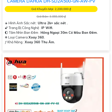
CAMERA DAHUA DH-SD2A500-GN-AW-PV
Giá Khuyến Mại: 2,200,000 ₫
Giá Bán: 3,055,000 ₫
☀️ Hình Ảnh Sắc nét :
Ultra 2k+ sắc nét .
🌠 Trang Bị Công Nghệ :
IP Wifi.
🌔 Tầm Nhìn Ban Đêm :
Hồng Ngoại 30m Có Màu Ban Đêm.
❄ Loại Camera
Xoay 360.
️ƒ Khả Năng :
Xoay 360 Thu Âm.