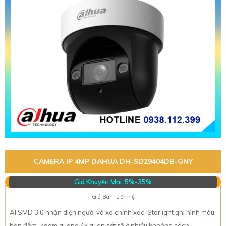
CAMERA IP 4MP DAHUA DH-SD29404DB-GNY
Giá Khuyến Mại: 5%-35%
Giá Bán: Liên hệ
AI SMD 3.0 nhận diện người và xe chính xác, Starlight ghi hình màu
ban đêm, Zoom quang 4x quan sát rõ ở nhiều khoảng cách