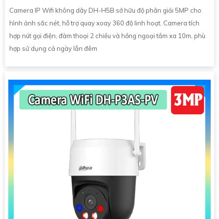
Camera IP Wifi không dây DH-H5B sở hữu độ phân giải 5MP cho
hình ảnh sắc nét, hỗ trợ quay xoay 360 độ linh hoạt. Camera tích
hợp nút gọi điện, đàm thoại 2 chiều và hồng ngoại tầm xa 10m, phù
hợp sử dụng cả ngày lẫn đêm