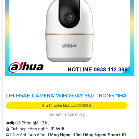
DH-H5AE CAMERA WIFI XOAY 360 TRONG NHÀ
Giá Khuyến Mại: 1,100,000 ₫
Giá Bán: 1,300,000 ₫
👁️‍🗨 Độ Phân giải :
3k .
🤖️ Tích hợp công nghệ :
IP Wifi.
✪ Hình ảnh ban đêm :
Hồng Ngoại 10m Hồng Ngoại Smart IR.