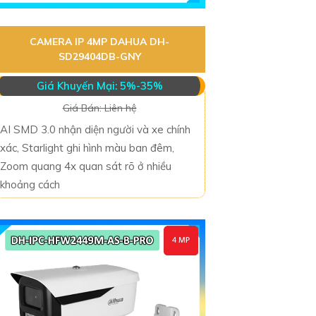
CAMERA IP 4MP DAHUA DH-
SD29404DB-GNY
Giá Khuyến Mại: 5%-35%
Giá Bán: Liên hệ
AI SMD 3.0 nhận diện người và xe chính
xác, Starlight ghi hình màu ban đêm,
Zoom quang 4x quan sát rõ ở nhiều
khoảng cách