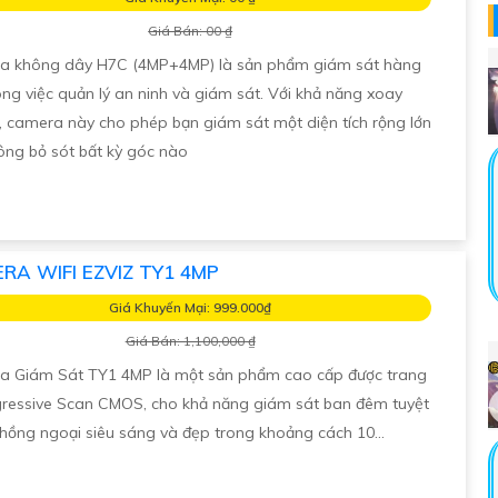
Giá Bán: 00 ₫
a không dây H7C (4MP+4MP) là sản phẩm giám sát hàng
ong việc quản lý an ninh và giám sát. Với khả năng xoay
, camera này cho phép bạn giám sát một diện tích rộng lớn
ng bỏ sót bất kỳ góc nào
RA WIFI EZVIZ TY1 4MP
Giá Khuyến Mại: 999.000₫
Giá Bán: 1,100,000 ₫
 Giám Sát TY1 4MP là một sản phẩm cao cấp được trang
gressive Scan CMOS, cho khả năng giám sát ban đêm tuyệt
i hồng ngoại siêu sáng và đẹp trong khoảng cách 10...