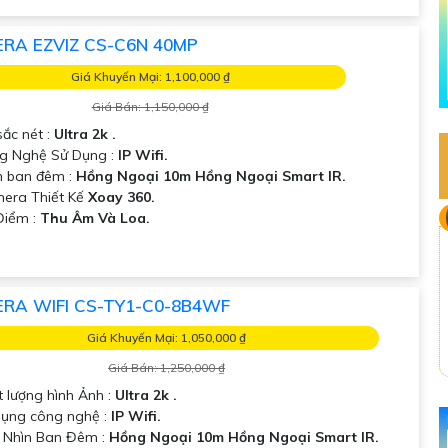
RA EZVIZ CS-C6N 40MP
Giá Khuyến Mại: 1,100,000 ₫
Giá Bán: 1,150,000 ₫
sắc nét :
Ultra 2k .
g Nghệ Sử Dụng :
IP Wifi.
 ban đêm :
Hồng Ngoại 10m Hồng Ngoại Smart IR.
era Thiết Kế
Xoay 360.
 Điểm :
Thu Âm Và Loa.
RA WIFI CS-TY1-C0-8B4WF
Giá Khuyến Mại: 1,050,000 ₫
Giá Bán: 1,250,000 ₫
t lượng hình Ảnh :
Ultra 2k .
dụng công nghệ :
IP Wifi.
 Nhìn Ban Đêm :
Hồng Ngoại 10m Hồng Ngoại Smart IR.