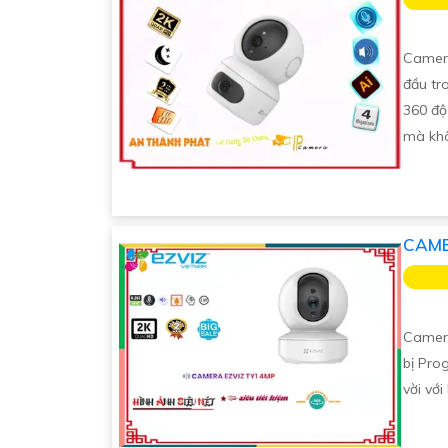
Camer
đầu tr
360 độ
mà khô
CAME
Camera
bị Pro
vời vớ