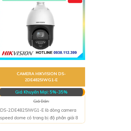
CAMERA HIKVISION DS-
2DE4825IWG1-E
Giá Khuyến Mại: 5%-35%
Giá Bán:
DS-2DE4825IWG1-E là dòng camera
speed dome có trang bị độ phân giải 8