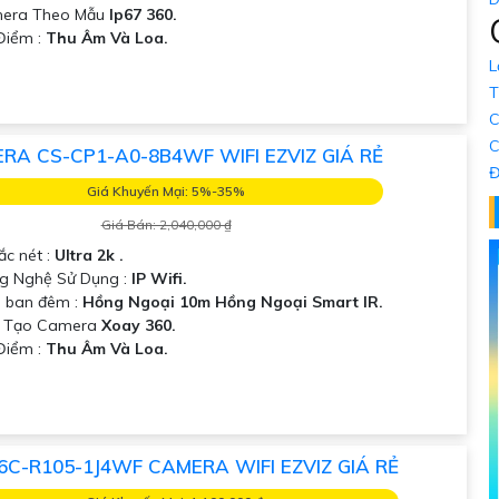
era Theo Mẫu
Ip67 360.
 Điểm :
Thu Âm Và Loa.
L
T
C
C
RA CS-CP1-A0-8B4WF WIFI EZVIZ GIÁ RẺ
Đ
Giá Khuyến Mại: 5%-35%
Giá Bán: 2,040,000 ₫
ắc nét :
Ultra 2k .
g Nghệ Sử Dụng :
IP Wifi.
 ban đêm :
Hồng Ngoại 10m Hồng Ngoại Smart IR.
u Tạo Camera
Xoay 360.
Điểm :
Thu Âm Và Loa.
6C-R105-1J4WF CAMERA WIFI EZVIZ GIÁ RẺ