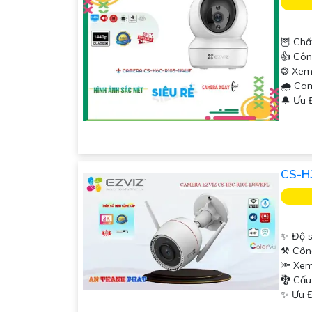
🦉 Chấ
👍 Côn
❂ Xem
🌧️ Ca
️🔔 Ưu
CS-H
✨ Độ s
⚒ Côn
🔦 Xem
🐉️ Cấ
️✨ Ưu 