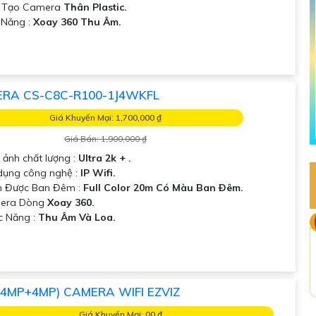
 Tạo Camera
Thân Plastic.
ả Năng :
Xoay 360 Thu Âm.
RA CS-C8C-R100-1J4WKFL
Giá Khuyến Mại: 1,700,000 ₫
Giá Bán: 1,900,000 ₫
 ảnh chất lượng :
Ultra 2k + .
 dụng công nghệ :
IP Wifi.
m Được Ban Đêm :
Full Color 20m Có Màu Ban Ðêm.
era Dòng
Xoay 360.
c Năng :
Thu Âm Và Loa.
(4MP+4MP) CAMERA WIFI EZVIZ
Giá Khuyến Mại: 00 ₫