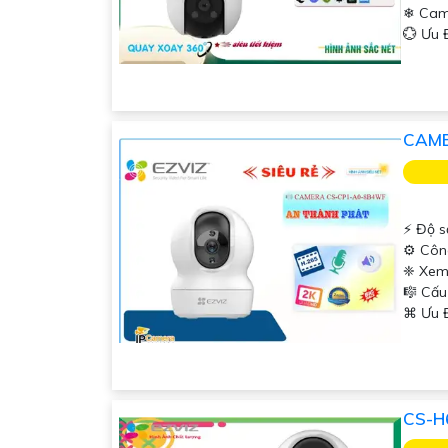
'
❄ Cam
️💮 Ưu
CAME
️⚡ Độ s
⚙ Côn
❈ Xem
🎼️ Cấ
️⌘ Ưu 
CS-H