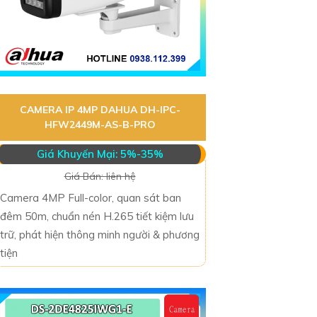
CAMERA IP 4MP DAHUA DH-IPC-
HFW2449M-AS-B-PRO
Giá Khuyến Mại: 5%-35%
Giá Bán: liên hệ
Camera 4MP Full-color, quan sát ban
đêm 50m, chuẩn nén H.265 tiết kiệm lưu
trữ, phát hiện thông minh người & phương
tiện