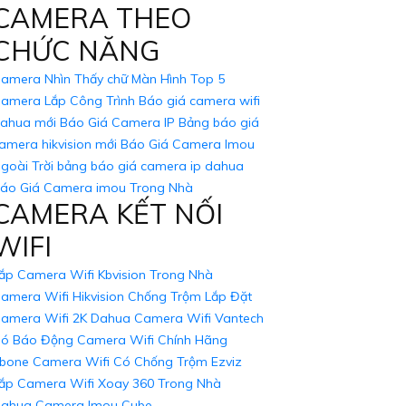
CAMERA THEO
CHỨC NĂNG
amera Nhìn Thấy chữ Màn Hình
Top 5
amera Lắp Công Trình
Báo giá camera wifi
ahua mới
Báo Giá Camera IP
Bảng báo giá
amera hikvision mới
Báo Giá Camera Imou
goài Trời
bảng báo giá camera ip dahua
áo Giá Camera imou Trong Nhà
CAMERA KẾT NỐI
WIFI
ắp Camera Wifi Kbvision Trong Nhà
amera Wifi Hikvision Chống Trộm
Lắp Đặt
amera Wifi 2K Dahua
Camera Wifi Vantech
ó Báo Động
Camera Wifi Chính Hãng
bone
Camera Wifi Có Chống Trộm Ezviz
ắp Camera Wifi Xoay 360 Trong Nhà
ahua
Camera Imou Cube