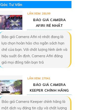
Góc Tư Vấn
LẦN XEM: 28199
BÁO GIÁ CAMERA
AFIRI RẺ NHẤT
Báo giá Camera Afiri rẻ nhất đang là
lựa chọn hoàn hảo cho ngân sách hạn
chế của bạn. Với chất lượng hình ảnh và
hiệu suất ổn định, Camera Afiri đáng
giá mọi đồng tiền bạn trả
LẦN XEM: 27041
BÁO GIÁ CAMERA
KEEPER CHÍNH HÃNG
Báo giá Camera Keeper chính hãng là
một dịch vụ đáng tin cậy và chất lượng