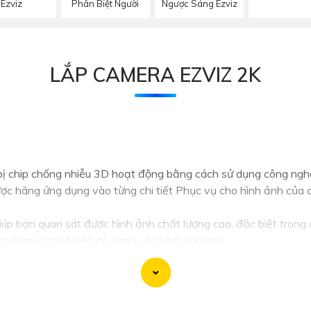
Ezviz
Phân Biệt Người
Ngược Sáng Ezviz
LẮP CAMERA EZVIZ 2K
ị chip chống nhiễu 3D hoạt động bằng cách sử dụng công ngh
c hãng ứng dụng vào từng chi tiết Phục vụ cho hình ảnh của c
p bạn quan sát được hình ảnh chất lượng cao, đặc biệt trong 
t, quan sát trở nên dễ dàng và chính xác hơn.