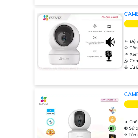
CAME
🔅 Độ 
⚙ Côn
🔦 Xem
🤹 Cam
️☣️ Ưu
CAME
☀️ Chấ
®️ Sử 
⭐ Tầm