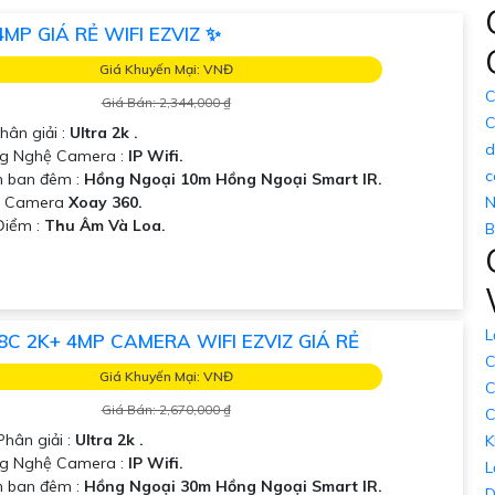
MP GIÁ RẺ WIFI EZVIZ ✨
Giá Khuyến Mại: VNĐ
C
Giá Bán: 2,344,000 ₫
C
hân giải :
Ultra 2k .
d
ng Nghệ Camera :
IP Wifi.
c
 ban đêm :
Hồng Ngoại 10m Hồng Ngoại Smart IR.
ại Camera
Xoay 360.
N
 Điểm :
Thu Âm Và Loa.
B
L
8C 2K+ 4MP CAMERA WIFI EZVIZ GIÁ RẺ
C
Giá Khuyến Mại: VNĐ
C
Giá Bán: 2,670,000 ₫
C
Phân giải :
Ultra 2k .
K
g Nghệ Camera :
IP Wifi.
L
 ban đêm :
Hồng Ngoại 30m Hồng Ngoại Smart IR.
D