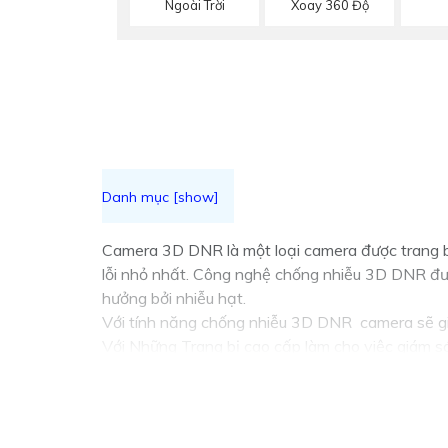
Ngoài Trời
Xoay 360 Độ
Camera 3D DNR là một loại camera được trang b
lỗi nhỏ nhất. Công nghệ chống nhiễu 3D DNR đượ
hưởng bởi nhiễu hạt.
Với tính năng chống nhiễu 3D DNR camera sẽ giú
Với Những Trang bị cao cấp làm cho việc giám sá