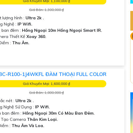
Giá Khuyến Mại: 1,100,000 ₫
Giá Bán: 1,300,000 ₫
t lượng hình :
Ultra 2k .
g Nghệ :
IP Wifi.
 ban đêm :
Hồng Ngoại 10m Hồng Ngoại Smart IR.
mera Thiết Kế
Xoay 360.
 Điểm :
Thu Âm.
3C-R100-1J4WKFL ĐÀM THOẠI FULL COLOR
Giá Khuyến Mại: 1,600,000 ₫
Giá Bán: 1,800,000 ₫
ắc nét :
Ultra 2k .
g Nghệ Sử Dụng :
IP Wifi.
 ban đêm :
Hồng Ngoại 30m Có Màu Ban Đêm.
u Tạo Camera
Thân Kim Loại.
Điểm :
Thu Âm Và Loa.