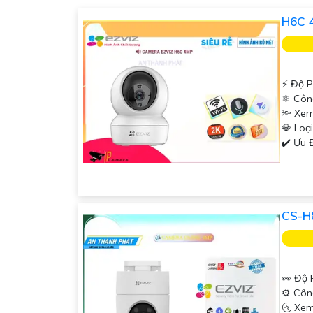
H6C 4
️⚡ Độ P
⚛️ Cô
🔦 Xem
💎 Lo
️✔️ Ưu
CS-H
👀 Độ 
⚙ Côn
🌜 Xem