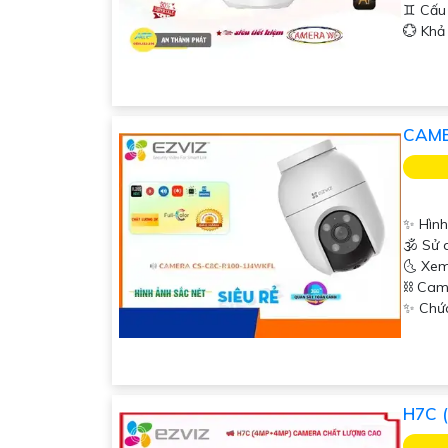
♊ Cấu
️💮 Kh
CAME
✨ Hình
🕉️ Sử
🌜 Xe
⛓ Cam
️✨ Chứ
H7C 