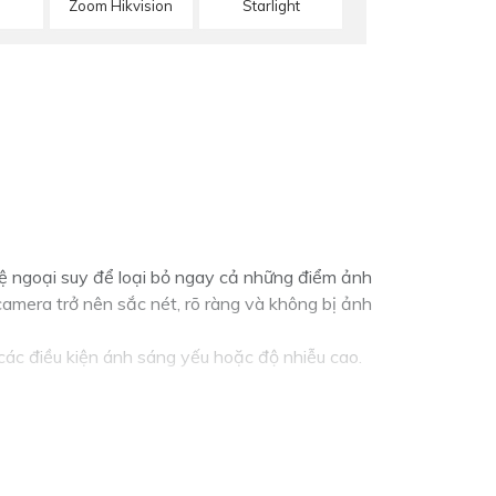
Zoom Hikvision
Starlight
ệ ngoại suy để loại bỏ ngay cả những điểm ảnh
amera trở nên sắc nét, rõ ràng và không bị ảnh
các điều kiện ánh sáng yếu hoặc độ nhiễu cao.