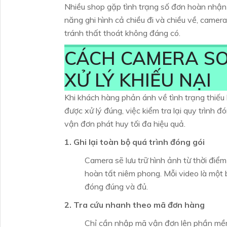
Nhiều shop gặp tình trạng số đơn hoàn nhận v
năng ghi hình cả chiều đi và chiều về, camer
tránh thất thoát không đáng có.
CÁCH CAMERA SO
XỬ LÝ KHIẾU NẠI
Khi khách hàng phản ánh về tình trạng thiế
được xử lý đúng, việc kiểm tra lại quy trình đ
vận đơn phát huy tối đa hiệu quả.
1. Ghi lại toàn bộ quá trình đóng gói
Camera sẽ lưu trữ hình ảnh từ thời điể
hoàn tất niêm phong. Mỗi video là một
đóng đúng và đủ.
2. Tra cứu nhanh theo mã đơn hàng
Chỉ cần nhập mã vận đơn lên phần mềm t