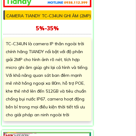
CAMERA TIANDY TC-C34UN GHI ÂM (2MP)
5%-35%
TC-C34UN là camera IP thân ngoài trời
chính hãng TIANDY nổi bật với độ phân
giải 2MP cho hình ảnh rõ nét, tích hợp
micro ghi âm giúp ghi lại cả hình và tiếng.
Với khả năng quan sát ban đêm mạnh
mẽ nhờ hồng ngoại xa 80m, hỗ trợ POE,
khe thẻ nhớ lên đến 512GB và tiêu chuẩn
chống bụi nước IP67, camera hoạt động
bền bỉ trong mọi điều kiện thời tiết tối ưu
cho giải pháp an ninh ngoài trời