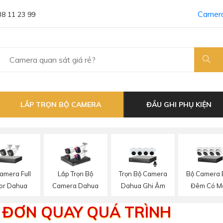
Camera
38 11 23 99
LẮP TRỌN BỘ CAMERA
ĐẦU GHI PHỤ KIỆN
amera Full
Trọn Bộ Camera
Bộ Camera
Lắp Trọn Bộ
or Dahua
Dahua Ghi Âm
Đêm Có M
Camera Dahua
 ĐƠN QUAY QUÁ TRÌNH