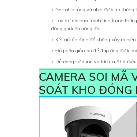
+ Góc nhìn rộng và nhìn được rõ thông 
+ Lưu trữ dài hạn tránh tình trạng thời 
đóng gói kiện hàng đó
+ Kết nối ổn định để không xảy ra hiện 
+ Độ phân giải cao để đáp ứng được mậ
+ Dễ dàng sử dụng và trích xuất dữ liệu
CAMERA SOI MÃ 
SOÁT KHO ĐÓNG 