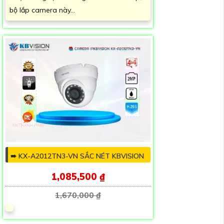
bộ lắp camera này...
➠ KX-A2012TN3-VN SẮC NÉT KBVISION
1,085,500 ₫
1,670,000 ₫