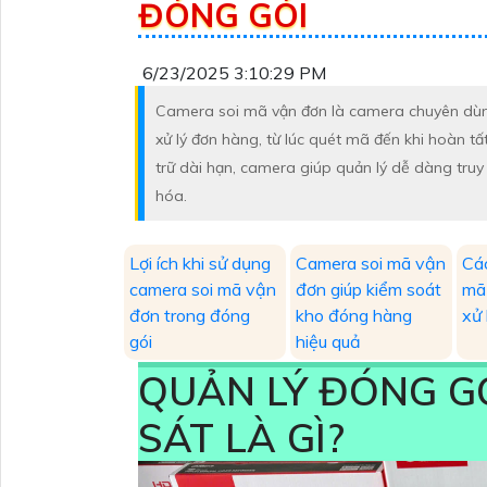
ĐÓNG GÓI
6/23/2025 3:10:29 PM
Camera soi mã vận đơn là camera chuyên dùng 
xử lý đơn hàng, từ lúc quét mã đến khi hoàn tấ
trữ dài hạn, camera giúp quản lý dễ dàng truy 
hóa.
Lợi ích khi sử dụng
Camera soi mã vận
Cá
camera soi mã vận
đơn giúp kiểm soát
mã
đơn trong đóng
kho đóng hàng
xử 
gói
hiệu quả
QUẢN LÝ ĐÓNG G
SÁT LÀ GÌ?