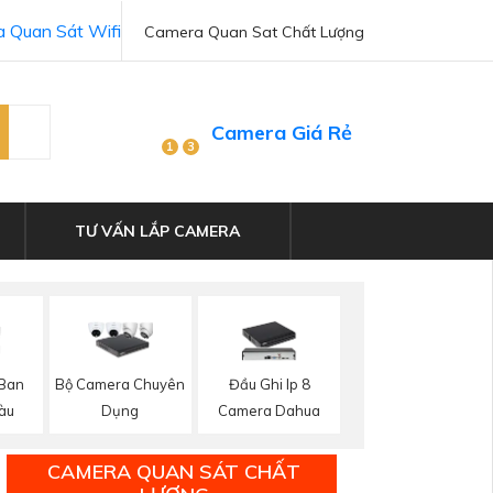
 Quan Sát Wifi
Camera Quan Sat Chất Lượng
Camera Giá Rẻ
1
3
TƯ VẤN LẮP CAMERA
 Ban
Bộ Camera Chuyên
Đầu Ghi Ip 8
àu
Dụng
Camera Dahua
CAMERA QUAN SÁT CHẤT