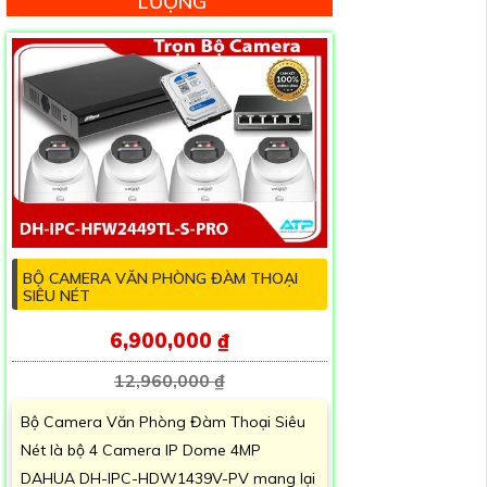
LƯỢNG
BỘ CAMERA VĂN PHÒNG ĐÀM THOẠI
SIÊU NÉT
6,900,000 ₫
12,960,000 ₫
Bộ Camera Văn Phòng Đàm Thoại Siêu
Nét là bộ 4 Camera IP Dome 4MP
DAHUA DH-IPC-HDW1439V-PV mang lại