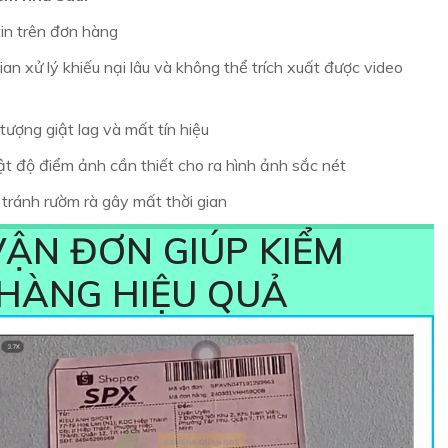
tin trên đơn hàng
gian xử lý khiếu nại lâu và không thể trích xuất được video
tượng giật lag và mất tín hiệu
t độ điểm ảnh cần thiết cho ra hình ảnh sắc nét
 tránh rườm rà gây mất thời gian
VẬN ĐƠN GIÚP KIỂM
HÀNG HIỆU QUẢ