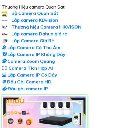
Thương Hiệu camera Quan Sát
Bộ Camera Quan Sát
Lắp camera KBvision
Thương hiệu Camera HIKVISON
Lắp camera Dahua giá rẻ
Lắp Camera Giá Rẻ
️🎤️
Lắp Camera Có Thu Âm
📶
Lắp Camera IP Không Dây
🕵️
Camera Zoom Quang
🧛‍♀️
Camera Tích Hợp AI
💻
Lắp Camera IP Có Dây
⚙️
Đầu Ghi Camera HD
📥
Đầu ghi camera IP