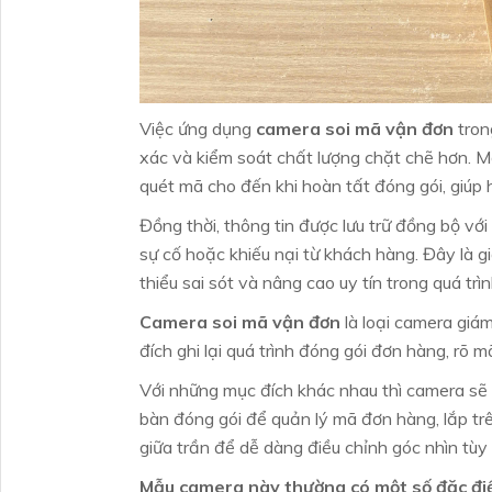
Việc ứng dụng
camera soi mã vận đơn
tron
xác và kiểm soát chất lượng chặt chẽ hơn. Mỗ
quét mã cho đến khi hoàn tất đóng gói, giúp 
Đồng thời, thông tin được lưu trữ đồng bộ vớ
sự cố hoặc khiếu nại từ khách hàng. Đây là gi
thiểu sai sót và nâng cao uy tín trong quá trì
Camera soi mã vận đơn
là loại camera giá
đích ghi lại quá trình đóng gói đơn hàng, rõ 
Với những mục đích khác nhau thì camera sẽ 
bàn đóng gói để quản lý mã đơn hàng, lắp trê
giữa trần để dễ dàng điều chỉnh góc nhìn tùy 
Mẫu camera này thường có một số đặc đi