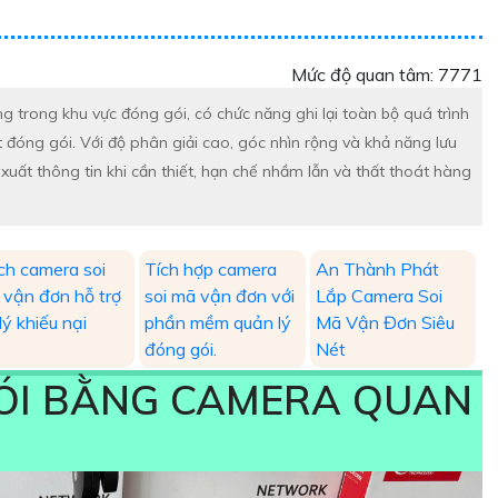
Mức độ quan tâm: 7771
trong khu vực đóng gói, có chức năng ghi lại toàn bộ quá trình
t đóng gói. Với độ phân giải cao, góc nhìn rộng và khả năng lưu
xuất thông tin khi cần thiết, hạn chế nhầm lẫn và thất thoát hàng
ch camera soi
Tích hợp camera
An Thành Phát
 vận đơn hỗ trợ
soi mã vận đơn với
Lắp Camera Soi
lý khiếu nại
phần mềm quản lý
Mã Vận Đơn Siêu
đóng gói.
Nét
ÓI BẰNG CAMERA QUAN