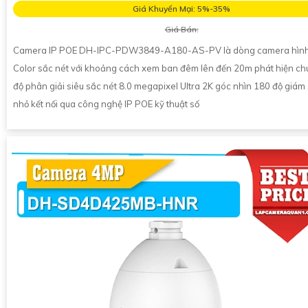
Giá Khuyến Mại: 5%-35%
Giá Bán:
Camera IP POE DH-IPC-PDW3849-A180-AS-PV là dòng camera hình 
Color sắc nét với khoảng cách xem ban đêm lên đến 20m phát hiện c
độ phân giải siêu sắc nét 8.0 megapixel Ultra 2K góc nhìn 180 độ giám s
nhỏ kết nối qua công nghệ IP POE kỹ thuật số