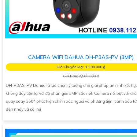
CAMERA WIFI DAHUA DH-P3AS-PV (3MP)
Giá Khuyến Mại: 1,500,000 ₫
Giá Bán: 2,500,000 ₫
DH-P3AS-PV Dahua là lựa chọn lý tưởng cho giải pháp an ninh kết hợp 
không dây tiện lợi với độ phân giải 3MP sắc nét. Camera nổi bật với kh
quay xoay 360°, phát hiện chính xác người và phương tiện, cảnh báo tứ
đèn nháy và còi hú