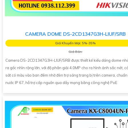
CAMERA DOME DS-2CD1347G3H-LIUF/SRB
Giá Khuyến Mại: 5%-35%
Giá Bán:
Camera DS-2CD1347G3H-LIUF/SRB được thiết kế kiểu dáng dome nhỏ
ra gốc nhìn rộng lớn, với độ phân giải 4.0MP cho ra hình ảnh sắc nét, c
sát có màu vào ban đêm nhờ đèn trợ sáng trang bị trên camera, chuẩ
nước IP 67, hỗ trợ cấp nguồn qua dây mạng bằng công nghệ PoE