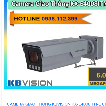
CAMERA GIAO THÔNG KBVISION KX-E4008ITN-L 