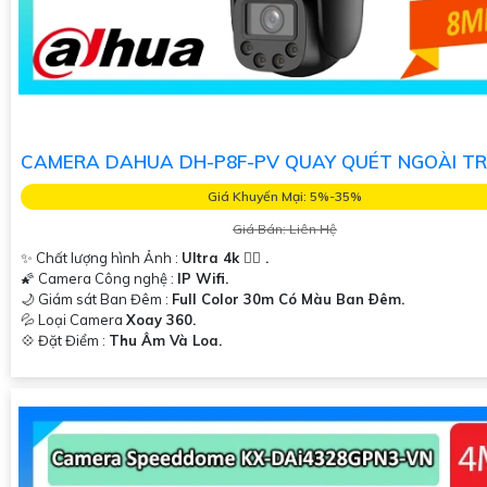
CAMERA DAHUA DH-P8F-PV QUAY QUÉT NGOÀI TR
Giá Khuyến Mại: 5%-35%
Giá Bán: Liên Hệ
✨ Chất lượng hình Ảnh :
Ultra 4k 👍🏾 .
🌠 Camera Công nghệ :
IP Wifi.
🌙 Giám sát Ban Đêm :
Full Color 30m Có Màu Ban Ðêm.
💦 Loại Camera
Xoay 360.
️💠 Đặt Điểm :
Thu Âm Và Loa.