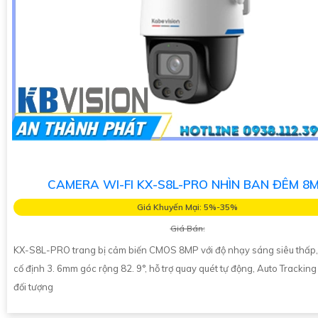
CAMERA WI-FI KX-S8L-PRO NHÌN BAN ĐÊM 8
Giá Khuyến Mại: 5%-35%
Giá Bán:
KX-S8L-PRO trang bị cảm biến CMOS 8MP với độ nhạy sáng siêu thấp,
cố định 3. 6mm góc rộng 82. 9°, hỗ trợ quay quét tự động, Auto Tracking
đối tượng