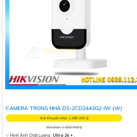
CAMERA TRONG NHÀ DS-2CD2443G2-IW (W)
Giá Khuyến Mại: 1,085,000 ₫
Giá Bán: 1,550,000 ₫
✨ Hình Ành Chất Lượng :
Ultra 2k + .