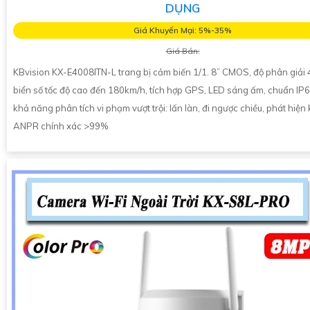
DỤNG
Giá Khuyến Mại: 5%-35%
Giá Bán:
KBvision KX-E4008ITN-L trang bị cảm biến 1/1. 8” CMOS, độ phân giải 
biển số tốc độ cao đến 180km/h, tích hợp GPS, LED sáng ấm, chuẩn IP6
khả năng phân tích vi phạm vượt trội: lấn làn, đi ngược chiều, phát hiện 
ANPR chính xác >99%