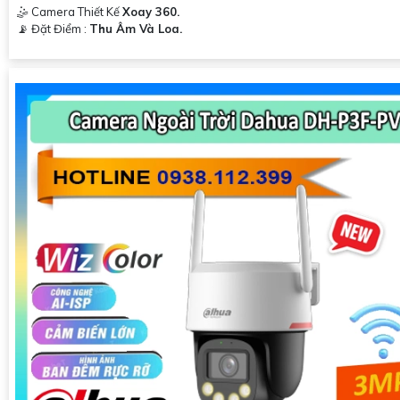
🤹 Camera Thiết Kế
Xoay 360.
️📡 Đặt Điểm :
Thu Âm Và Loa.