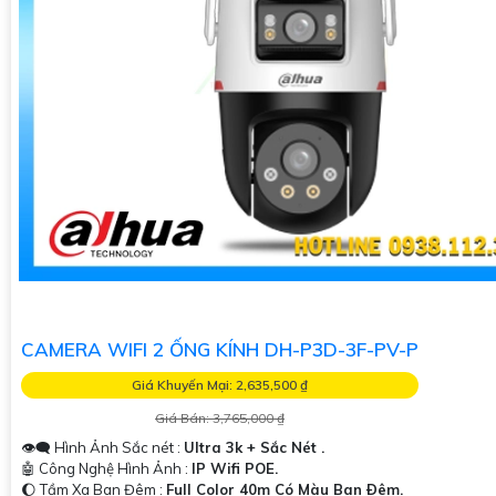
CAMERA WIFI 2 ỐNG KÍNH DH-P3D-3F-PV-P
Giá Khuyến Mại: 2,635,500 ₫
Giá Bán: 3,765,000 ₫
👁️‍🗨 Hình Ảnh Sắc nét :
Ultra 3k + Sắc Nét .
🤖️ Công Nghệ Hình Ảnh :
IP Wifi POE.
🌔 Tầm Xa Ban Đêm :
Full Color 40m Có Màu Ban Ðêm.