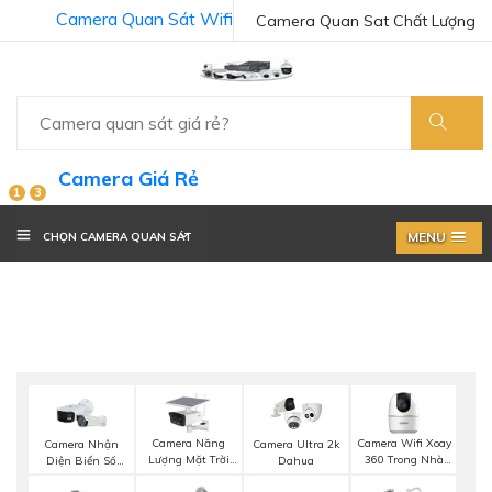
Camera Quan Sát Wifi
Camera Quan Sat Chất Lượng
Camera Giá Rẻ
1
3
MENU
CHỌN CAMERA QUAN SÁT
Camera Năng
Camera Wifi Xoay
Camera Nhận
Camera Ultra 2k
Lượng Mặt Trời
360 Trong Nhà
Diện Biển Số
Dahua
Dahua
Dahua
Dahua