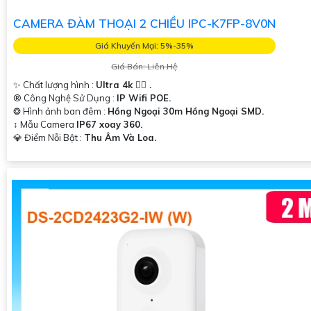
CAMERA ĐÀM THOẠI 2 CHIỀU IPC-K7FP-8V0N
Giá Khuyến Mại: 5%-35%
Giá Bán: Liên Hệ
✨ Chất lượng hình :
Ultra 4k 👍🏾 .
®️ Công Nghệ Sử Dụng :
IP Wifi POE.
❂ Hình ảnh ban đêm :
Hồng Ngoại 30m Hồng Ngoại SMD.
↕️ Mẫu Camera
IP67 xoay 360.
️💎 Điểm Nỗi Bật :
Thu Âm Và Loa.