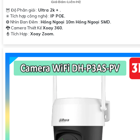
Giá Bán: Liên Hệ
🦉 Độ Phân giải :
Ultra 2k + .
✳️ Tích hợp công nghệ :
IP POE.
❂ Nhìn Ban Đêm :
Hồng Ngoại 10m Hồng Ngoại SMD.
🐉️ Camera Thiết Kế
Xoay 360.
️👮 Tích Hợp :
Xoay Zoom.