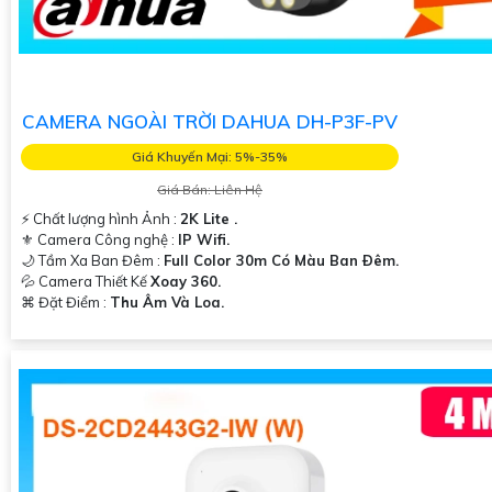
CAMERA NGOÀI TRỜI DAHUA DH-P3F-PV
Giá Khuyến Mại: 5%-35%
Giá Bán: Liên Hệ
️⚡ Chất lượng hình Ảnh :
2K Lite .
⚜️ Camera Công nghệ :
IP Wifi.
🌙 Tầm Xa Ban Đêm :
Full Color 30m Có Màu Ban Ðêm.
💦 Camera Thiết Kế
Xoay 360.
️⌘ Đặt Điểm :
Thu Âm Và Loa.