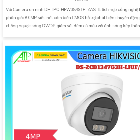
Với Camera an ninh DH-IPC-HFW3849TP-ZAS-IL tích hợp công nghệ I
phân giải 8.0MP siêu nét cảm biến CMOS hỗ trợ phát hiện chuyển động
chống ngược sáng DWDR giám sát đêm có màu với ánh sáng kép thô