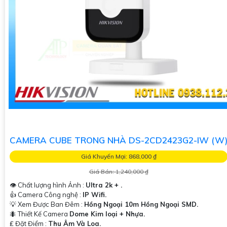
CAMERA CUBE TRONG NHÀ DS-2CD2423G2-IW (W
Giá Khuyến Mại: 868,000 ₫
Giá Bán: 1,240,000 ₫
👁 Chất lượng hình Ảnh :
Ultra 2k + .
👍 Camera Công nghệ :
IP Wifi.
💡 Xem Được Ban Đêm :
Hồng Ngoại 10m Hồng Ngoại SMD.
🐜 Thiết Kế Camera
Dome Kim loại + Nhựa.
️₤ Đặt Điểm :
Thu Âm Và Loa.