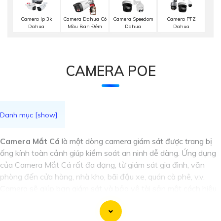
Camera Ip 3k
Camera Dahua Có
Camera Speedom
Camera PTZ
Dahua
Màu Ban Đêm
Dahua
Dahua
CAMERA POE
Camera Mắt Cá
là một dòng camera giám sát được trang bị
ống kính toàn cảnh giúp kiểm soát an ninh dễ dàng. Ứng dụng
của Camera Mắt Cá rất đa dạng, từ giám sát gia đình, văn
phòng đến cửa hàng, nhà kho, bãi đậu xe, quán cà phê, v.v.
Camera sẽ giúp bạn giám sát và bảo vệ tài sản một cách hiệu
quả và tiện lợi.