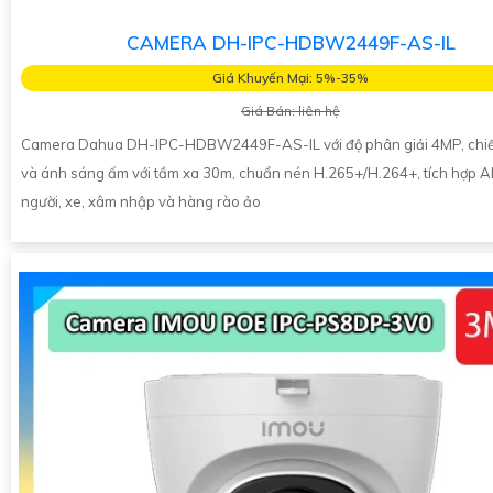
CAMERA DH-IPC-HDBW2449F-AS-IL
Giá Khuyến Mại: 5%-35%
Giá Bán: liên hệ
Camera Dahua DH-IPC-HDBW2449F-AS-IL với độ phân giải 4MP, chiế
và ánh sáng ấm với tầm xa 30m, chuẩn nén H.265+/H.264+, tích hợp AI
người, xe, xâm nhập và hàng rào ảo