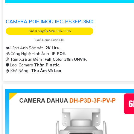
CAMERA POE IMOU IPC-PS3EP-3M0
Giá Khuyến Mại: 5%-35%
Giá Bán: Liên Hệ
👁 Hình Ảnh Sắc nét :
2K Lite .
🕉️ Công Nghệ Hình Ảnh :
IP POE.
🌛 Tầm Xa Ban Đêm :
Full Color 30m ONVIF.
🛡 Loại Camera
Thân Plastic.
️👮 Khả Năng :
Thu Âm Và Loa.