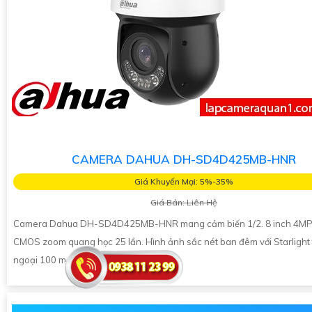
CAMERA DAHUA DH-SD4D425MB-HNR
Giá Khuyến Mại: 5%-35%
Giá Bán: Liên Hệ
Camera Dahua DH-SD4D425MB-HNR mang cảm biến 1/2. 8 inch 4M
CMOS zoom quang học 25 lần. Hình ảnh sắc nét ban đêm với Starlight
ngoại 100 mét ánh sáng ấm 50 mét