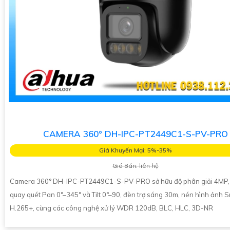
CAMERA 360° DH-IPC-PT2449C1-S-PV-PRO
Giá Khuyến Mại: 5%-35%
Giá Bán: liên hệ
Camera 360° DH-IPC-PT2449C1-S-PV-PRO sở hữu độ phân giải 4MP, 
quay quét Pan 0°–345° và Tilt 0°–90, đèn trợ sáng 30m, nén hình ảnh 
H.265+, cùng các công nghệ xử lý WDR 120dB, BLC, HLC, 3D-NR