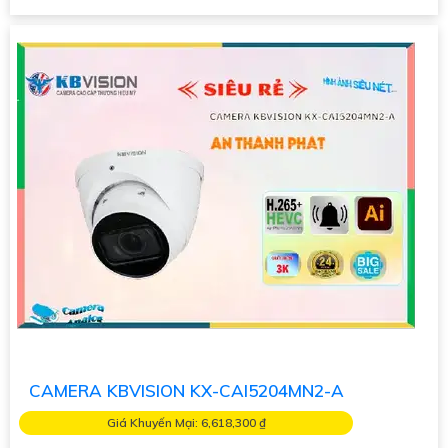
CAMERA KBVISION KX-CAI5204MN2-A
Giá Khuyến Mại: 6,618,300 ₫