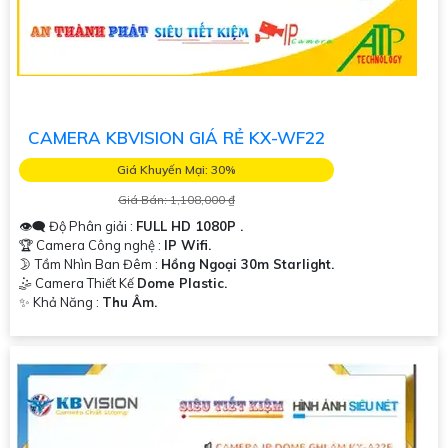
CAMERA KBVISION GIÁ RẺ KX-WF22
Giá Khuyến Mại: 30%
Giá Bán: 1,108,000 ₫
👁️‍🗨 Độ Phân giải :
FULL HD 1080P .
🏆 Camera Công nghệ :
IP Wifi.
🌛 Tầm Nhìn Ban Đêm :
Hồng Ngoại 30m Starlight.
🤹 Camera Thiết Kế
Dome Plastic.
️✨ Khả Năng :
Thu Âm.