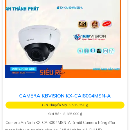
CAMERA KBVISION KX-CAI8004MSN-A
Giá Khuyến Mại: 5,515,250 ₫
Giá Bán: 8,485,000 ₫
Camera An Ninh KX-CAi8004MSN-A là một Camera hàng đầu