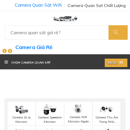
Camera Quan Sát Wifi
Camera Quan Sat Chất Lượng
Camera Giá Rẻ
1
3
MENU
CHỌN CAMERA QUAN SÁT
Camera Wifi
Camera 2k Ip
Camera Speedom
Camera Thu Âm
Kbvision Ngoài
Kbvision
Kbvision
Trong Nhà
Trời 360
Kbvision