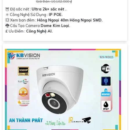
Giá Bán: 10,182,000 ₫
🦉 Độ sắc nét :
Ultra 2k+ sắc nét .
⚛️ Công Nghệ Sử Dụng :
IP POE.
💥 Xem ban đêm :
Hồng Ngoại 40m Hồng Ngoại SMD.
🐉️ Cấu Tạo Camera
Dome Kim Loại.
️₤ Ưu Điểm :
Công Nghệ AI.