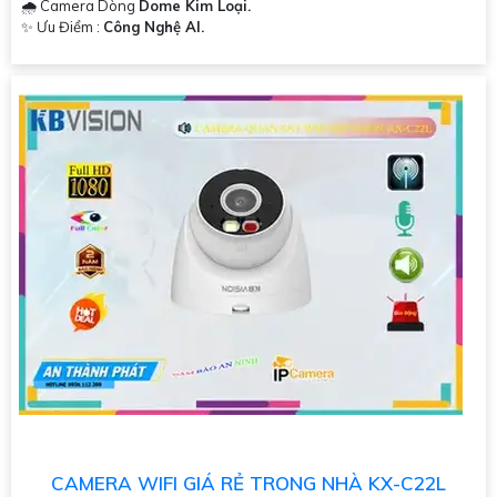
🌧️ Camera Dòng
Dome Kim Loại.
️✨ Ưu Điểm :
Công Nghệ AI.
CAMERA WIFI GIÁ RẺ TRONG NHÀ KX-C22L