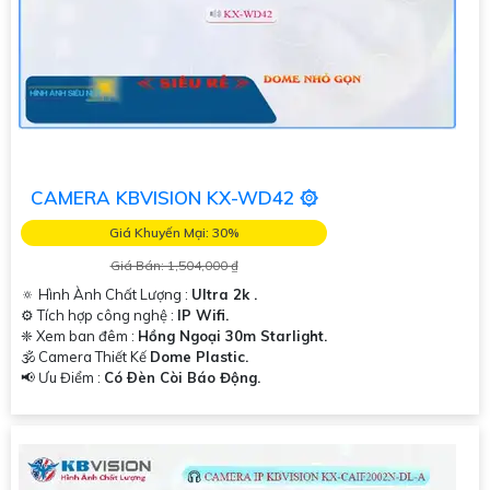
CAMERA KBVISION KX-WD42 ۞
Giá Khuyến Mại: 30%
Giá Bán: 1,504,000 ₫
🔅 Hình Ành Chất Lượng :
Ultra 2k .
⚙ Tích hợp công nghệ :
IP Wifi.
❈ Xem ban đêm :
Hồng Ngoại 30m Starlight.
🕉️ Camera Thiết Kế
Dome Plastic.
️📢 Ưu Điểm :
Có Ðèn Còi Báo Động.