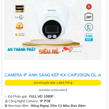
CAMERA IP ÁNH SÁNG KÉP KX-CAIF2002N-DL-A
Giá Khuyến Mại: 1,829,750 ₫
Giá Bán: 2,815,000 ₫
✨ Độ Phân giải :
FULL HD 1080P .
🕉️ Công Nghệ Camera :
IP POE.
❂ Xem ban đêm :
Hồng Ngoại 30m Có Màu Ban Đêm.