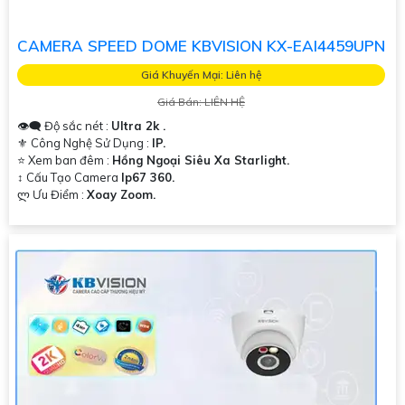
CAMERA SPEED DOME KBVISION KX-EAI4459UPN
Giá Khuyến Mại: Liên hệ
Giá Bán: LIÊN HỆ
👁️‍🗨 Độ sắc nét :
Ultra 2k .
⚜️ Công Nghệ Sử Dụng :
IP.
⭐ Xem ban đêm :
Hồng Ngoại Siêu Xa Starlight.
↕️ Cấu Tạo Camera
Ip67 360.
️ლ Ưu Điểm :
Xoay Zoom.