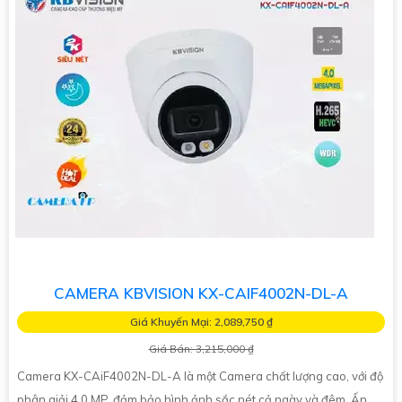
CAMERA KBVISION KX-CAIF4002N-DL-A
Giá Khuyến Mại: 2,089,750 ₫
Giá Bán: 3,215,000 ₫
Camera KX-CAiF4002N-DL-A là một Camera chất lượng cao, với độ
phân giải 4.0 MP, đảm bảo hình ảnh sắc nét cả ngày và đêm. Ấn