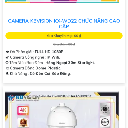
CAMERA KBVISION KX-WD22 CHỨC NĂNG CAO
CẤP
Giá Khuyến Mại: 00 ₫
Giá Bán: 00 ₫
👁 Độ Phân giải :
FULL HD 1080P .
🌠 Camera Công nghệ :
IP Wifi.
✪ Tầm Nhìn Ban Đêm :
Hồng Ngoại 30m Starlight.
🎨 Camera Dòng
Dome Plastic.
️🔔 Khả Năng :
Có Ðèn Còi Báo Động.