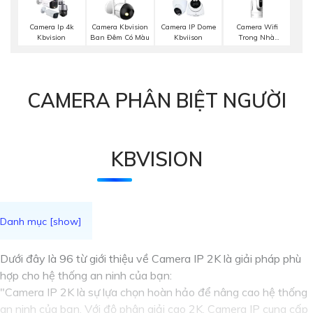
Camera Wifi
Camera Ip 4k
Camera Kbvision
Camera IP Dome
Trong Nhà
Kbvision
Ban Đêm Có Màu
Kbviison
Kbvision
CAMERA PHÂN BIỆT NGƯỜI
KBVISION
Dưới đây là 96 từ giới thiệu về Camera IP 2K là giải pháp phù
hợp cho hệ thống an ninh của bạn:
"Camera IP 2K là sự lựa chọn hoàn hảo để nâng cao hệ thống
an ninh của bạn. Với độ phân giải cao 2K, Camera IP cung cấp