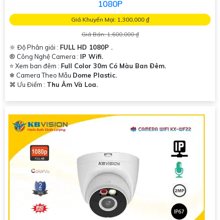
1080P
Giá Khuyến Mại: 1,300,000 ₫
Giá Bán: 1,600,000 ₫
🔆 Độ Phân giải :
FULL HD 1080P .
®️ Công Nghệ Camera :
IP Wifi.
⭐ Xem ban đêm :
Full Color 30m Có Màu Ban Ðêm.
❄ Camera Theo Mẫu
Dome Plastic.
️⌘ Ưu Điểm :
Thu Âm Và Loa.