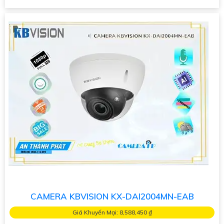
CAMERA KBVISION KX-DAI2004MN-EAB
Giá Khuyến Mại: 8,588,450 ₫