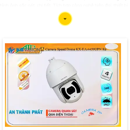
hình ảnh sắc nét, chi tiết. Tích hợp công nghệ hiện đại, thiết bị
tự động ghi hình khi phát hiện chuyển động, nâng cao an toàn
không bỏ lỡ bất kỳ sự kiện nào. 📃
Đặc biệt
khả năng kết nối
mạng linh hoạt giúp bạn dễ dàng giám sát từ xa qua điện thoại
di động. Camera IP 2K là giải pháp hiệu quả để bảo vệ ngôi
nhà hoặc doanh nghiệp của bạn."
'