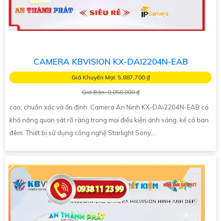
CAMERA KBVISION KX-DAI2204N-EAB
Giá Khuyến Mại: 5,887,700 ₫
Giá Bán: 9,058,000 ₫
cao, chuẩn xác và ổn định. Camera An Ninh KX-DAi2204N-EAB có
khả năng quan sát rõ ràng trong mọi điều kiện ánh sáng, kể cả ban
đêm. Thiết bị sử dụng công nghệ Starlight Sony...