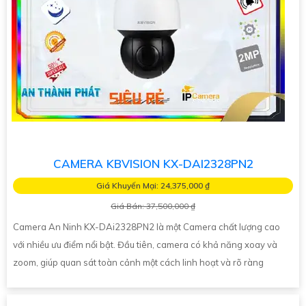
CAMERA KBVISION KX-DAI2328PN2
Giá Khuyến Mại: 24,375,000 ₫
Giá Bán: 37,500,000 ₫
Camera An Ninh KX-DAi2328PN2 là một Camera chất lượng cao
với nhiều ưu điểm nổi bật. Đầu tiên, camera có khả năng xoay và
zoom, giúp quan sát toàn cảnh một cách linh hoạt và rõ ràng