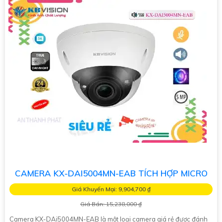
CAMERA KX-DAI5004MN-EAB TÍCH HỢP MICRO
Giá Khuyến Mại: 9,904,700 ₫
Giá Bán: 15,238,000 ₫
Camera KX-DAi5004MN-EAB là một loại camera giá rẻ được đánh