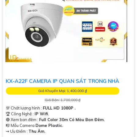
KX-A22F CAMERA IP QUAN SÁT TRONG NHÀ
Giá Khuyến Mại: 1,400,000 ₫
Giá Bán: 1,700,000 ₫
💯 Chất lượng hình :
FULL HD 1080P .
🏆 Công Nghệ :
IP Wifi.
🔴 Xem ban đêm :
Full Color 30m Có Màu Ban Ðêm.
🎼️ Mẫu Camera
Dome Plastic.
️⇝ Ưu Điểm :
Thu Âm.