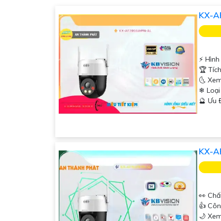
KX-A
️⚡ Hìn
🏆 Tíc
🌜 Xem
❄ Loạ
️🔮 Ưu
KX-A
👀 Chấ
👍 Côn
'
🌙 Xem