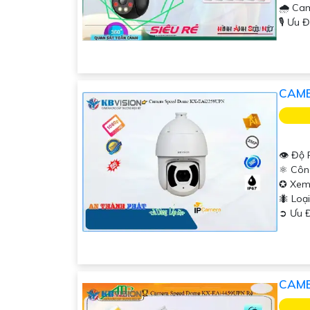
🌧️ C
️🎙 Ưu 
CAME
👁 Độ 
⚛️ Cô
✪ Xem
🐜 Lo
️➲ Ưu 
CAME