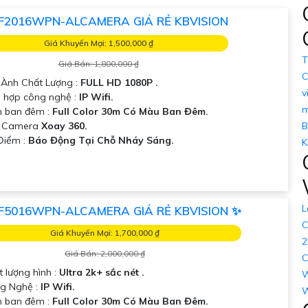
F2016WPN-ALCAMERA GIÁ RẺ KBVISION
Giá Khuyến Mại: 1,500,000 ₫
T
Giá Bán: 1,800,000 ₫
C
h Ành Chất Lượng :
FULL HD 1080P .
v
h hợp công nghệ :
IP Wifi.
m
 ban đêm :
Full Color 30m Có Màu Ban Đêm.
i Camera
Xoay 360.
B
 Điểm :
Báo Động Tại Chỗ Nháy Sáng.
K
L
F5016WPN-ALCAMERA GIÁ RẺ KBVISION ✨
C
Giá Khuyến Mại: 1,700,000 ₫
2
Giá Bán: 2,000,000 ₫
C
t lượng hình :
Ultra 2k+ sắc nét .
W
g Nghệ :
IP Wifi.
W
 ban đêm :
Full Color 30m Có Màu Ban Đêm.