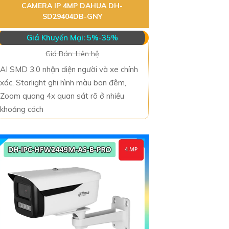
CAMERA IP 4MP DAHUA DH-
SD29404DB-GNY
Giá Khuyến Mại: 5%-35%
Giá Bán: Liên hệ
AI SMD 3.0 nhận diện người và xe chính
xác, Starlight ghi hình màu ban đêm,
Zoom quang 4x quan sát rõ ở nhiều
khoảng cách