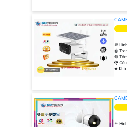
CAME
💯 Hìn
🤖️ Tr
🔴 Tầm
🐉️ Cấ
️♚ Khả
CAME
🔆 Hìn