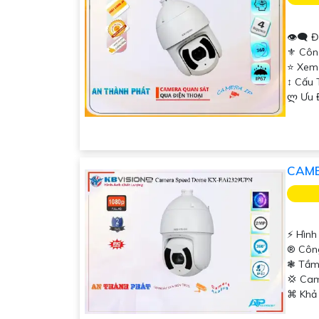
👁️‍🗨 
⚜️ Côn
⭐ Xem
↕️ Cấ
️ლ Ưu 
CAME
️⚡ Hình
®️ Côn
❃ Tầm
💢 Ca
️⌘ Khả