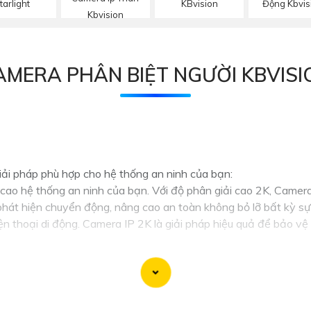
tarlight
KBvision
Động Kbvis
Kbvision
AMERA PHÂN BIỆT NGƯỜI KBVISI
giải pháp phù hợp cho hệ thống an ninh của bạn:
ao hệ thống an ninh của bạn. Với độ phân giải cao 2K, Camera I
i phát hiện chuyển động, nâng cao an toàn không bỏ lỡ bất kỳ sự
iện thoại di động. Camera IP 2K là giải pháp hiệu quả để bảo v