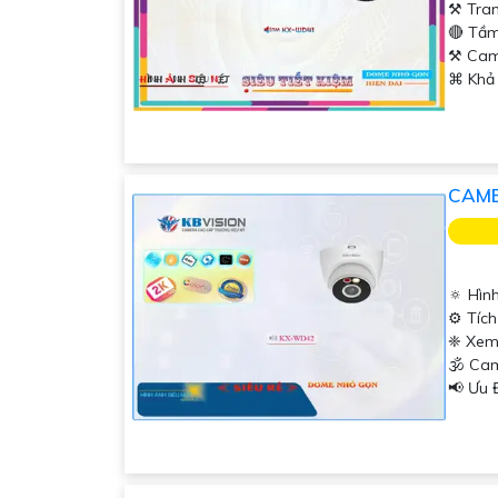
⚒ Tran
🔴 Tầm
⚒ Cam
️⌘ Khả
CAME
🔅 Hìn
⚙ Tích
❈ Xem
🕉️ Ca
️📢 Ưu