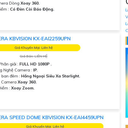
amera Dòng
Xoay 360.
Điểm :
Có Đèn Còi Báo Động.
L
V
L
C
RA KBVISION KX-EAI2259UPN
Giá Khuyến Mại: Liên hệ
Giá Bán: LIÊN HỆ
Phân giải :
FULL HD 1080P .
ng Nghệ Camera :
IP.
 ban đêm :
Hồng Ngoại Siêu Xa Starlight.
ại Camera
Xoay 360.
Điểm :
Xoay Zoom.
RA SPEED DOME KBVISION KX-EAI4459UPN
Giá Khuyến Mại: Liên hệ