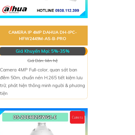
CAMERA IP 4MP DAHUA DH-IPC-
HFW2449M-AS-B-PRO
Giá Khuyến Mại: 5%-35%
Giá Bán: liên hệ
Camera 4MP Full-color, quan sát ban
đêm 50m, chuẩn nén H.265 tiết kiệm lưu
trữ, phát hiện thông minh người & phương
tiện