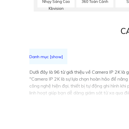
Nhạy Sáng Cao
360 Toàn Cảnh
S
Kbvision
C
Dưới đây là 96 từ giới thiệu về Camera IP 2K là 
"Camera IP 2K là sự lựa chọn hoàn hảo để nâng c
công nghệ hiện đại, thiết bị tự động ghi hình kh
linh hoạt giúp bạn dễ dàng giám sát từ xa qua đ