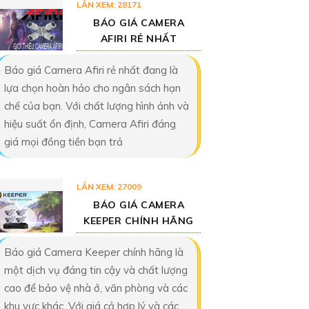
LẦN XEM: 28171
BÁO GIÁ CAMERA
AFIRI RẺ NHẤT
Báo giá Camera Afiri rẻ nhất đang là
lựa chọn hoàn hảo cho ngân sách hạn
chế của bạn. Với chất lượng hình ảnh và
hiệu suất ổn định, Camera Afiri đáng
giá mọi đồng tiền bạn trả
LẦN XEM: 27009
BÁO GIÁ CAMERA
KEEPER CHÍNH HÃNG
Báo giá Camera Keeper chính hãng là
một dịch vụ đáng tin cậy và chất lượng
cao để bảo vệ nhà ở, văn phòng và các
khu vực khác. Với giá cả hợp lý và các