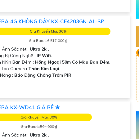
RA 4G KHÔNG DÂY KX-CF4203GN-AL-SP
Giá Khuyến Mại: 30%
Giá Bán: 16,517,000 ₫
h Ảnh Sắc nét :
Ultra 2k .
ang Bị Công Nghệ :
IP Wifi.
 Nhìn Ban Đêm :
Hồng Ngoại 50m Có Màu Ban Đêm.
u Tạo Camera
Thân Kim Loại.
 Năng :
Báo Động Chống Trộm PIR.
RA KX-WD41 GIÁ RẺ ✮
Giá Khuyến Mại: 30%
Giá Bán: 1,504,000 ₫
h Ảnh Sắc nét :
Ultra 2k .