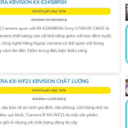
RA KBVISION KX-E2458IRSN
Giá Khuyến Mại: 30%
Giá Bán: 91,500,000 ₫
bị Camera quan sát KX-E2458IRSN Sony STARVIS CMOS là
mera chất lượng cao với khả năng giám sát ban đêm tuyệt
ới công nghệ Hồng Ngoại, camera có thể quan sát trong
 cách lên đến 150m trong điều kiện thiếu sáng
RA KX-WF21 KBVISION CHẤT LƯỢNG
Giá Khuyến Mại: 30%
Giá Bán: 1,108,000 ₫
u cầu bảo vệ an ninh gia đình, văn phòng, cửa hàng nhỏ và
khu vực khác. Camera IP KX-WF21 là một sản phẩm
 giá rẻ nhưng với chất lượng đáng tin cậy