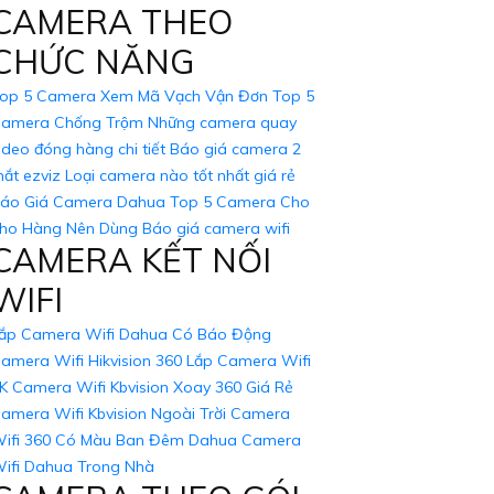
CAMERA THEO
CHỨC NĂNG
op 5 Camera Xem Mã Vạch Vận Đơn
Top 5
amera Chống Trộm
Những camera quay
ideo đóng hàng chi tiết
Báo giá camera 2
ắt ezviz
Loại camera nào tốt nhất giá rẻ
áo Giá Camera Dahua
Top 5 Camera Cho
ho Hàng Nên Dùng
Báo giá camera wifi
CAMERA KẾT NỐI
WIFI
ắp Camera Wifi Dahua Có Báo Động
amera Wifi Hikvision 360
Lắp Camera Wifi
K
Camera Wifi Kbvision Xoay 360 Giá Rẻ
amera Wifi Kbvision Ngoài Trời
Camera
ifi 360 Có Màu Ban Đêm Dahua
Camera
ifi Dahua Trong Nhà