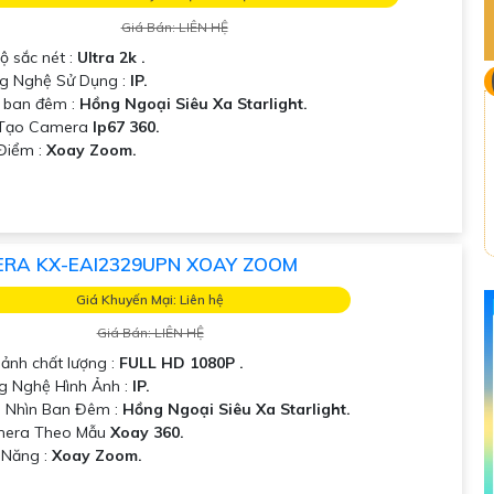
Giá Bán: LIÊN HỆ
Độ sắc nét :
Ultra 2k .
g Nghệ Sử Dụng :
IP.
 ban đêm :
Hồng Ngoại Siêu Xa Starlight.
u Tạo Camera
Ip67 360.
Điểm :
Xoay Zoom.
RA KX-EAI2329UPN XOAY ZOOM
Giá Khuyến Mại: Liên hệ
Giá Bán: LIÊN HỆ
 ảnh chất lượng :
FULL HD 1080P .
g Nghệ Hình Ảnh :
IP.
 Nhìn Ban Đêm :
Hồng Ngoại Siêu Xa Starlight.
mera Theo Mẫu
Xoay 360.
 Năng :
Xoay Zoom.