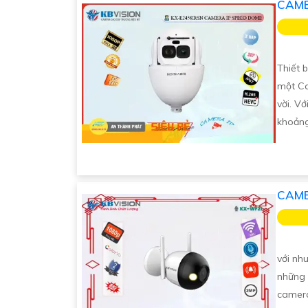
CAME
Thiết 
một Ca
vời. V
khoảng
CAME
với nh
những 
camera