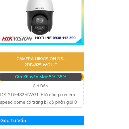
CAMERA HIKVISION DS-
2DE4825IWG1-E
Giá Khuyến Mại: 5%-35%
Giá Bán:
DS-2DE4825IWG1-E là dòng camera
speed dome có trang bị độ phân giải 8
Góc Tư Vấn