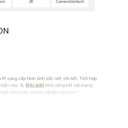
2K
ion
CameraVantech
ON
P cung cấp hình ảnh sắc nét, chi tiết. Tích hợp
 kiện nào. 📃
Đặc biệt
khả năng kết nối mạng
ệ ngôi nhà hoặc doanh nghiệp của bạn."