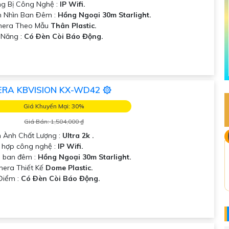
g Bị Công Nghệ :
IP Wifi.
 Nhìn Ban Đêm :
Hồng Ngoại 30m Starlight.
era Theo Mẫu
Thân Plastic.
 Năng :
Có Ðèn Còi Báo Động.
RA KBVISION KX-WD42 ۞
Giá Khuyến Mại: 30%
Giá Bán: 1,504,000 ₫
h Ành Chất Lượng :
Ultra 2k .
 hợp công nghệ :
IP Wifi.
 ban đêm :
Hồng Ngoại 30m Starlight.
mera Thiết Kế
Dome Plastic.
 Điểm :
Có Ðèn Còi Báo Động.