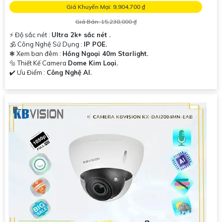
Giá Khuyến Mại: 9,904,700 ₫
Giá Bán: 15,238,000 ₫
️⚡ Độ sắc nét :
Ultra 2k+ sắc nét .
🕉️ Công Nghệ Sử Dụng :
IP POE.
❃ Xem ban đêm :
Hồng Ngoại 40m Starlight.
🔩 Thiết Kế Camera
Dome Kim Loại.
️✔️ Ưu Điểm :
Công Nghệ AI.