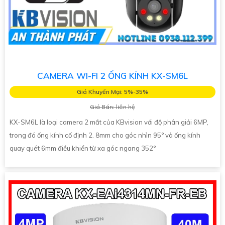
CAMERA WI-FI 2 ỐNG KÍNH KX-SM6L
Giá Khuyến Mại: 5%-35%
Giá Bán: liên hệ
KX-SM6L là loại camera 2 mắt của KBvision với độ phân giải 6MP,
trong đó ống kính cố định 2. 8mm cho góc nhìn 95° và ống kính
quay quét 6mm điều khiển từ xa góc ngang 352°