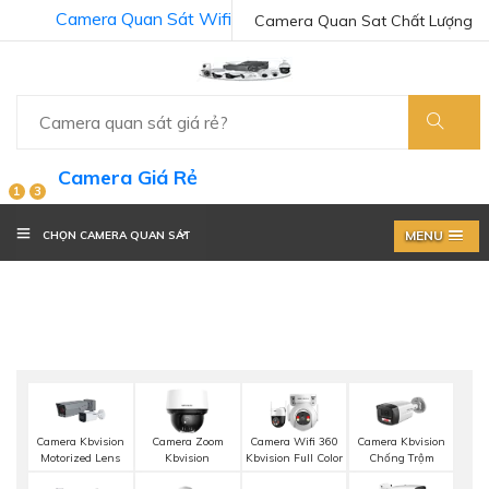
Camera Quan Sát Wifi
Camera Quan Sat Chất Lượng
Camera Giá Rẻ
1
3
MENU
CHỌN CAMERA QUAN SÁT
Camera Kbvision
Camera Zoom
Camera Wifi 360
Camera Kbvision
Motorized Lens
Kbvision
Kbvision Full Color
Chống Trộm