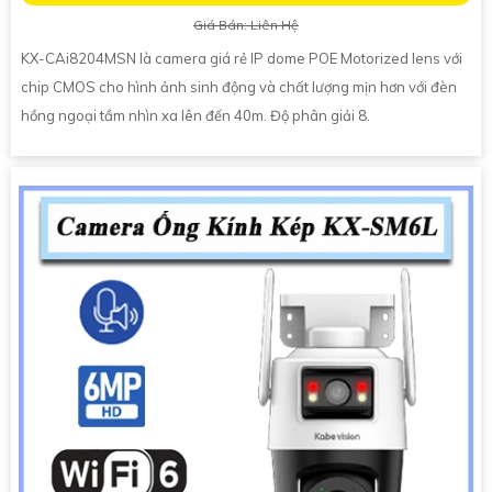
Giá Bán: Liên Hệ
KX-CAi8204MSN là camera giá rẻ IP dome POE Motorized lens với
chip CMOS cho hình ảnh sinh động và chất lượng mịn hơn với đèn
hồng ngoại tầm nhìn xa lên đến 40m. Độ phân giải 8.