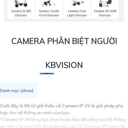
Camera Ip 360
Camera Chuẩn
Camera Dual
Camera 3D DNR
Kbvision
Onvif Kbvision
Light Kbvision
Kbvision
CAMERA PHÂN BIỆT NGƯỜI
KBVISION
Dưới đây là 96 từ giới thiệu về Camera IP 2K là giải pháp phù
hợp cho hệ thống an ninh của bạn:
"Camera IP 2K là sự lựa chọn hoàn hảo để nâng cao hệ thống
an ninh của bạn. Với độ phân giải cao 2K, Camera IP cung cấp