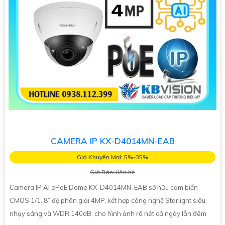
CAMERA IP KX-D4014MN-EAB
Giá Khuyến Mại: 5%-35%
Giá Bán: liên hệ
Camera IP AI ePoE Dome KX-D4014MN-EAB sở hữu cảm biến
CMOS 1/1. 8” độ phân giải 4MP, kết hợp công nghệ Starlight siêu
nhạy sáng và WDR 140dB, cho hình ảnh rõ nét cả ngày lẫn đêm