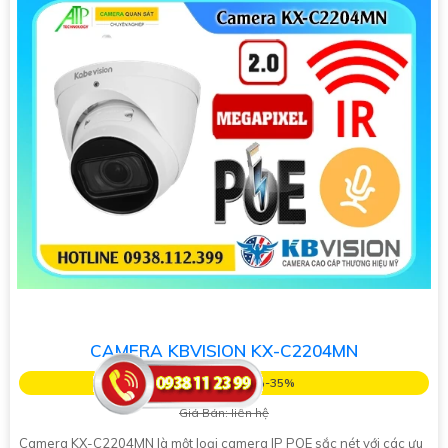
CAMERA KBVISION KX-C2204MN
Giá Khuyến Mại: 5%-35%
Giá Bán: liên hệ
Camera KX-C2204MN là một loại camera IP POE sắc nét với các ưu