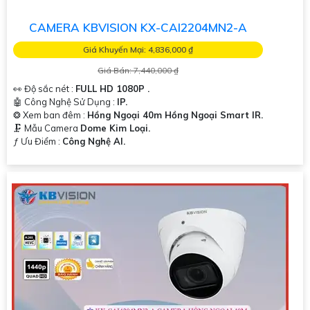
CAMERA KBVISION KX-CAI2204MN2-A
Giá Khuyến Mại: 4,836,000 ₫
Giá Bán: 7,440,000 ₫
👀 Độ sắc nét :
FULL HD 1080P .
🤖️ Công Nghệ Sử Dụng :
IP.
❂ Xem ban đêm :
Hồng Ngoại 40m Hồng Ngoại Smart IR.
🗜️ Mẫu Camera
Dome Kim Loại.
️ƒ Ưu Điểm :
Công Nghệ AI.