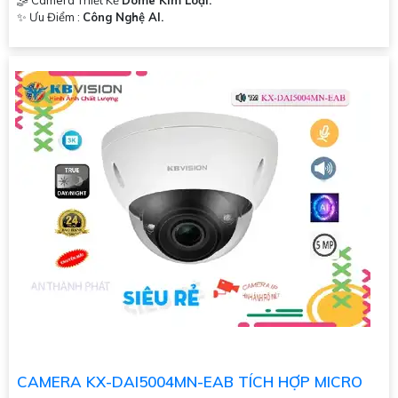
🤹 Camera Thiết Kế
Dome Kim Loại.
️✨ Ưu Điểm :
Công Nghệ AI.
CAMERA KX-DAI5004MN-EAB TÍCH HỢP MICRO