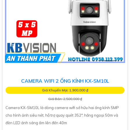
CAMERA WIFI 2 ỐNG KÍNH KX-SM10L
Giá Khuyến Mại: 1,900,000 ₫
Giá Bán: 2,500,000 ₫
Camera KX-SM10L là dòng camera wifi sở hữu hai ống kính 5MP
cho hình ảnh siêu nét, hỗ trợ quay quét 352°, hồng ngoại 50m và
đèn LED ánh sáng ấm lên đến 40m