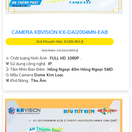
CAMERA KBVISION KX-DAI2004MN-EAB
Giá Khuyến Mại: 8,588,450 ₫
Giá Bán: 13,213,000 ₫
🔆 Chất lượng hình Ảnh :
FULL HD 1080P .
⚒ Sử dụng công nghệ :
IP.
🌛 Tầm Nhìn Ban Đêm :
Hồng Ngoại 40m Hồng Ngoại SMD.
💦 Mẫu Camera
Dome Kim Loại.
️⌘ Khả Năng :
Thu Âm.