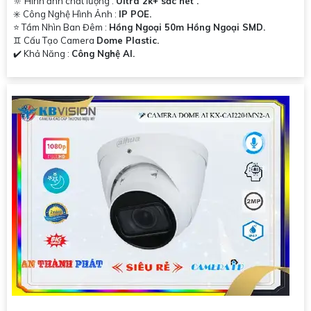
🔆 Hình ảnh chất lượng :
Ultra 2k+ sắc nét .
✳️ Công Nghệ Hình Ảnh :
IP POE.
⭐ Tầm Nhìn Ban Đêm :
Hồng Ngoại 50m Hồng Ngoại SMD.
♊ Cấu Tạo Camera
Dome Plastic.
️✔️ Khả Năng :
Công Nghệ AI.