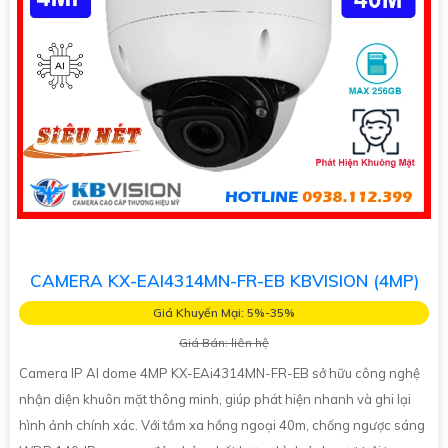
CAMERA KX-EAI4314MN-FR-EB KBVISION (4MP)
Giá Khuyến Mại: 5%-35%
Giá Bán: liên hệ
Camera IP AI dome 4MP KX-EAi4314MN-FR-EB sở hữu công nghệ
nhận diện khuôn mặt thông minh, giúp phát hiện nhanh và ghi lại
hình ảnh chính xác. Với tầm xa hồng ngoại 40m, chống ngược sáng