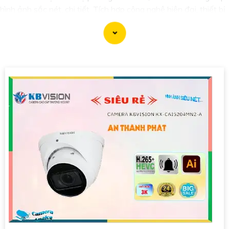
hình ảnh sắc nét, chi tiết. Tích hợp công nghệ hiện đại, thiết bị
tự động ghi hình khi phát hiện chuyển động, nâng cao an toàn
không bỏ lỡ bất kỳ sự kiện nào. 📃
Đặc biệt
khả năng kết nối
mạng linh hoạt giúp bạn dễ dàng giám sát từ xa qua điện thoại
di động. Camera IP 2K là giải pháp hiệu quả để bảo vệ ngôi
nhà hoặc doanh nghiệp của bạn."
'