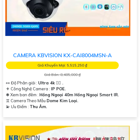
CAMERA KBVISION KX-CAI8004MSN-A
Giá Khuyến Mại: 5,515,250 ₫
Giá Bán: 8,485,000 ₫
👀 Độ Phân giải :
Ultra 4k 👍🏾 .
⚜️ Công Nghệ Camera :
IP POE.
❃ Xem ban đêm :
Hồng Ngoại 40m Hồng Ngoại Smart IR.
♊ Camera Theo Mẫu
Dome Kim Loại.
️💫 Ưu Điểm :
Thu Âm.