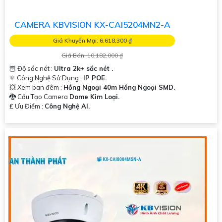
CAMERA KBVISION KX-CAI5204MN2-A
Giá Khuyến Mại: 6,618,300 ₫
Giá Bán: 10,182,000 ₫
🦉 Độ sắc nét :
Ultra 2k+ sắc nét .
⚛️ Công Nghệ Sử Dụng :
IP POE.
💥 Xem ban đêm :
Hồng Ngoại 40m Hồng Ngoại SMD.
🐉️ Cấu Tạo Camera
Dome Kim Loại.
️₤ Ưu Điểm :
Công Nghệ AI.