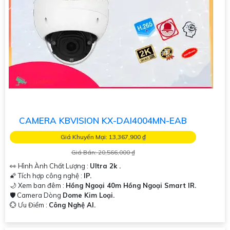
CAMERA KBVISION KX-DAI4004MN-EAB
Giá Khuyến Mại: 13,367,900 ₫
Giá Bán: 20,566,000 ₫
👀 Hình Ành Chất Lượng :
Ultra 2k .
🌠 Tích hợp công nghệ :
IP.
🌙 Xem ban đêm :
Hồng Ngoại 40m Hồng Ngoại Smart IR.
🛡 Camera Dòng
Dome Kim Loại.
️💮 Ưu Điểm :
Công Nghệ AI.