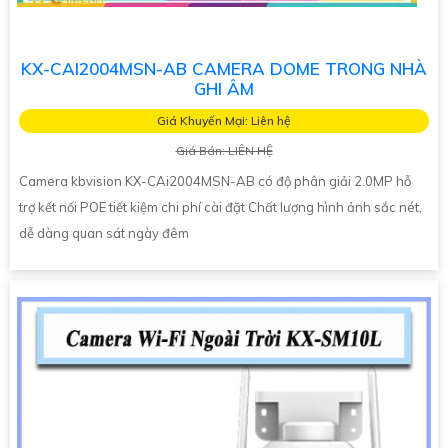
KX-CAI2004MSN-AB CAMERA DOME TRONG NHÀ
GHI ÂM
Giá Khuyến Mại: Liên hệ
Giá Bán: LIÊN HỆ
Camera kbvision KX-CAi2004MSN-AB có độ phân giải 2.0MP hỗ
trợ kết nối POE tiết kiệm chi phí cài đặt Chất lượng hình ảnh sắc nét,
dễ dàng quan sát ngày đêm