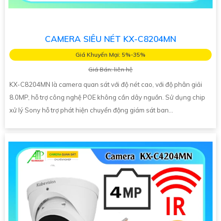
CAMERA SIÊU NÉT KX-C8204MN
Giá Khuyến Mại: 5%-35%
Giá Bán: liên hệ
KX-C8204MN là camera quan sát với độ nét cao, với độ phân giải
8.0MP, hỗ trợ công nghệ POE không cần dây nguồn. Sử dụng chip
xử lý Sony hỗ trợ phát hiện chuyển động giám sát ban...