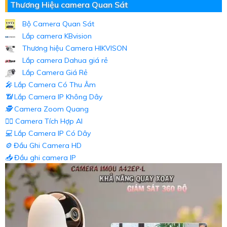
Thương Hiệu camera Quan Sát
Bộ Camera Quan Sát
Lắp camera KBvision
Thương hiệu Camera HIKVISON
Lắp camera Dahua giá rẻ
Lắp Camera Giá Rẻ
️🎤️
Lắp Camera Có Thu Âm
📶
Lắp Camera IP Không Dây
🕵️
Camera Zoom Quang
🧛‍♀️
Camera Tích Hợp AI
💻
Lắp Camera IP Có Dây
⚙️
Đầu Ghi Camera HD
📥
Đầu ghi camera IP