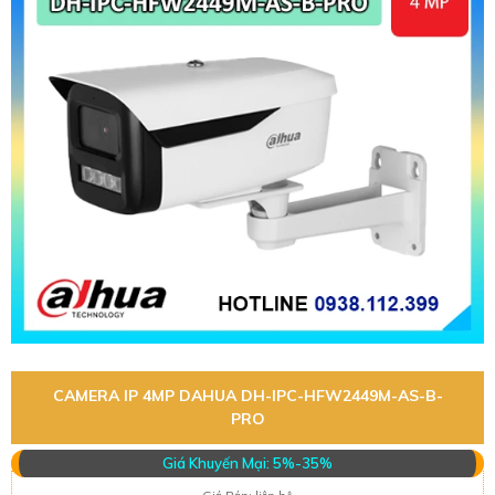
CAMERA IP 4MP DAHUA DH-IPC-HFW2449M-AS-B-
PRO
Giá Khuyến Mại: 5%-35%