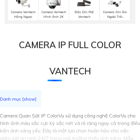
Camera Vantech
Camera Vantech
Đầu Ghi PoE
Camera Ghi Âm
Hồng Ngoại
Hình Ảnh 2K
Vantech
Ngoài Trời
Kbvision
CAMERA IP FULL COLOR
VANTECH
Camera Quan Sát IP ColorVu sử dụng công nghệ ColorVu cho
hình ảnh màu sắc cực kỳ sắc nét và rõ ràng ngay cả trong điều
kiện ánh sáng yếu. Đây là một lựa chọn hoàn hảo cho việc
giám sát an ninh 24/7 trong môi trường thiếu ánh sáng. Mẫu