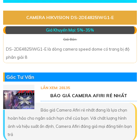
CAMERA HIKVISION DS-2DE4825IWG1-E
Giá Khuyến Mại: 5%-35%
Giá Bán:
DS-2DE4825IWG1-E là dòng camera speed dome có trang bị độ
phân giải 8
Góc Tư Vấn
LẦN XEM: 28135
BÁO GIÁ CAMERA AFIRI RẺ NHẤT
Báo giá Camera Afiri rẻ nhất đang là lựa chọn
hoàn hảo cho ngân sách hạn chế của bạn. Với chất lượng hình
ảnh và hiệu suất ổn định, Camera Afiri đáng giá mọi đồng tiền bạn
trả