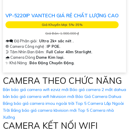
VP-5220IP VANTECH GIÁ RẺ CHẤT LƯỢNG CAO
Giá Khuyến Mại: 5%-35%
Giá Bán: 1,980,000 ₫
👁️‍🗨 Độ Phân giải :
Ultra 2k+ sắc nét .
®️ Camera Công nghệ :
IP POE.
🌛 Tầm Nhìn Ban Đêm :
Full Color 40m Starlight.
🌧️ Camera Dòng
Dome Kim loại.
️✨ Khả Năng :
Báo Động Chuyển Động.
CAMERA THEO CHỨC NĂNG
Bản báo giá camera wifi ezviz mới
Báo giá camera 2 mắt dahua
bản báo giá camera wifi hikvision mới
Báo Giá Camera Dahua
Bảng báo giá camera imou ngoài trời
Top 5 Camera Lắp Ngoài
Trời
Bảng báo giá camera kbvision mới
Top 5 Camera nhà
Xưởng
CAMERA KẾT NỐI WIFI