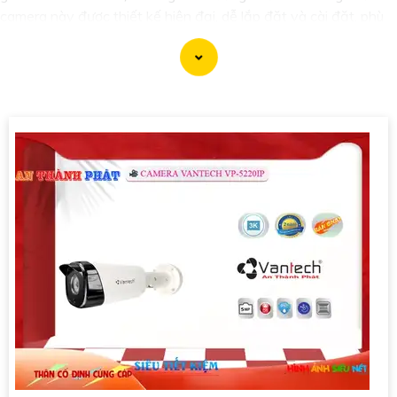
camera này được thiết kế hiện đại, dễ lắp đặt và cài đặt, phù
hợp với nhiều không gian như văn phòng, cửa hàng, gia đình,
hay nhà kho. Camera Quan Sát IP ColorVu cung cấp khả năng
quan sát từ xa qua hệ thống mạng internet, giúp bạn dễ dàng
theo dõi mọi hoạt động mọi lúc mọi nơi thông qua ứng dụng di
động.
'