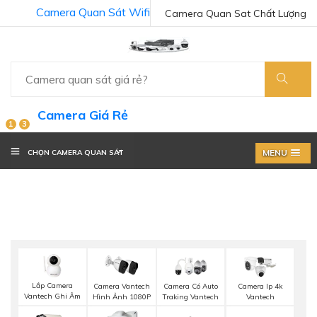
Camera Quan Sát Wifi
Camera Quan Sat Chất Lượng
Camera Giá Rẻ
1
3
MENU
CHỌN CAMERA QUAN SÁT
Lắp Camera
Camera Vantech
Camera Có Auto
Camera Ip 4k
Vantech Ghi Âm
Hình Ảnh 1080P
Traking Vantech
Vantech