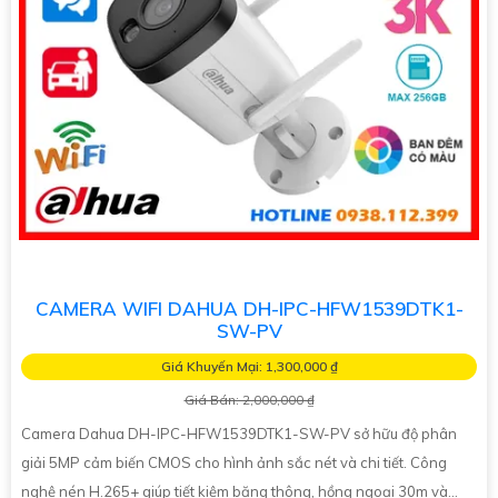
CAMERA WIFI DAHUA DH-IPC-HFW1539DTK1-
SW-PV
Giá Khuyến Mại: 1,300,000 ₫
Giá Bán: 2,000,000 ₫
Camera Dahua DH-IPC-HFW1539DTK1-SW-PV sở hữu độ phân
giải 5MP cảm biến CMOS cho hình ảnh sắc nét và chi tiết. Công
nghệ nén H.265+ giúp tiết kiệm băng thông, hồng ngoại 30m và...