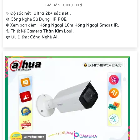
Giá Bán: 9,800,000 ₫
✨ Độ sắc nét :
Ultra 2k+ sắc nét .
⚙ Công Nghệ Sử Dụng :
IP POE.
❃ Xem ban đêm :
Hồng Ngoại 10m Hồng Ngoại Smart IR.
🔩 Thiết Kế Camera
Thân Kim Loại.
️ლ Ưu Điểm :
Công Nghệ AI.