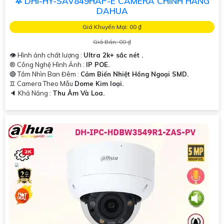
✲ DHI-HY-SAV849HAP-E CAMERA CHÍNH HÃNG
DAHUA
Giá Khuyến Mại: 00 ₫
Giá Bán: 00 ₫
👁 Hình ảnh chất lượng :
Ultra 2k+ sắc nét .
®️ Công Nghệ Hình Ảnh :
IP POE.
🔴 Tầm Nhìn Ban Đêm :
Cảm Biến Nhiệt Hồng Ngoại SMD.
♊ Camera Theo Mẫu
Dome Kim loại.
️🔈 Khả Năng :
Thu Âm Và Loa.