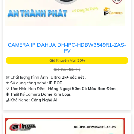
CAMERA IP DAHUA DH-IPC-HDBW3549R1-ZAS-
PV
Giá Khuyến Mại: 30%
Giá Bán: liên hệ
💯 Chất lượng hình Ảnh :
Ultra 2k+ sắc nét .
⚜️ Sử dụng công nghệ :
IP POE.
💡 Tầm Nhìn Ban Đêm :
Hồng Ngoại 50m Có Màu Ban Đêm.
🐜 Thiết Kế Camera
Dome Kim Loại.
️🛃 Khả Năng :
Công Nghệ AI.