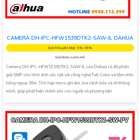
CAMERA DH-IPC-HFW1539DTK2-SAW-IL DAHUA
Giá Khuyến Mại: 5%-35%
Giá Bán: Liên Hệ
Camera DH-IPC-HFW1539DTK2-SAW-IL của Dahua có độ phân
giải 5MP cho hình ảnh sắc nét với công nghệ Full-Color và tầm nhìn
hồng ngoại 30m. Tích hợp micro ghi âm, loa cảnh báo và AI thông
minh, giúp phát hiện chính xác con người và phương tiện