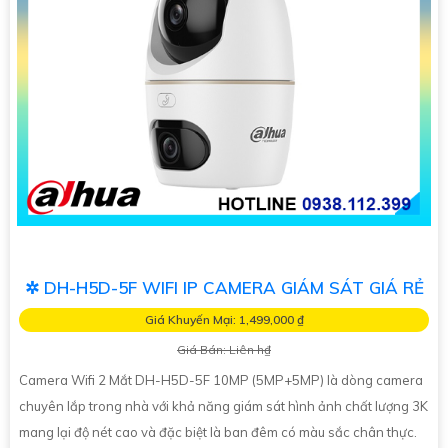
✲ DH-H5D-5F WIFI IP CAMERA GIÁM SÁT GIÁ RẺ
Giá Khuyến Mại: 1,499,000 ₫
Giá Bán: Liên h₫
Camera Wifi 2 Mắt DH-H5D-5F 10MP (5MP+5MP) là dòng camera
chuyên lắp trong nhà với khả năng giám sát hình ảnh chất lượng 3K
mang lại độ nét cao và đặc biệt là ban đêm có màu sắc chân thực.