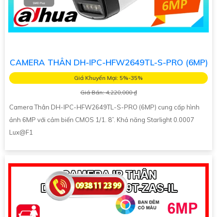
CAMERA THÂN DH-IPC-HFW2649TL-S-PRO (6MP)
Giá Khuyến Mại: 5%-35%
Giá Bán: 4,220,000 ₫
Camera Thân DH-IPC-HFW2649TL-S-PRO (6MP) cung cấp hình
ảnh 6MP với cảm biến CMOS 1/1. 8”. Khả năng Starlight 0.0007
Lux@F1