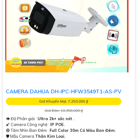
CAMERA DAHUA DH-IPC-HFW3549T1-AS-PV
Giá Khuyến Mại: 7,250,000 ₫
Giá Bán: 10,358,000 ₫
👁 Độ Phân giải :
Ultra 2k+ sắc nét .
🌠 Camera Công nghệ :
IP POE.
🔴 Tầm Nhìn Ban Đêm :
Full Color 30m Có Màu Ban Đêm.
🛡 Mẫu Camera
Thân Kim Loại.