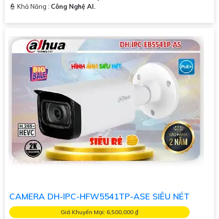
️👮 Khả Năng :
Công Nghệ AI.
CAMERA DH-IPC-HFW5541TP-ASE SIÊU NÉT
Giá Khuyến Mại: 6,500,000 ₫