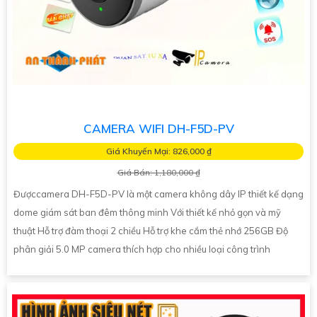
CAMERA WIFI DH-F5D-PV
Giá Khuyến Mại: 826,000 ₫
Giá Bán: 1,180,000 ₫
Đượccamera DH-F5D-PV là một camera không dây IP thiết kế dạng
dome giám sát ban đêm thông minh Với thiết kế nhỏ gọn và mỹ
thuật Hỗ trợ đàm thoại 2 chiều Hỗ trợ khe cắm thẻ nhớ 256GB Độ
phân giải 5.0 MP camera thích hợp cho nhiều loại công trình