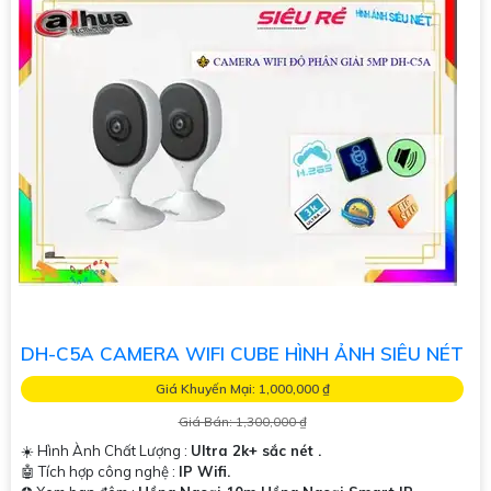
DH-C5A CAMERA WIFI CUBE HÌNH ẢNH SIÊU NÉT
Giá Khuyến Mại: 1,000,000 ₫
Giá Bán: 1,300,000 ₫
☀️ Hình Ành Chất Lượng :
Ultra 2k+ sắc nét .
🤖️ Tích hợp công nghệ :
IP Wifi.