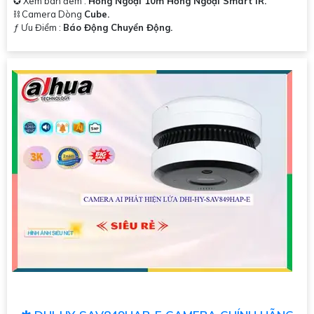
✪ Xem ban đêm :
Hồng Ngoại 10m Hồng Ngoại Smart IR.
⛓ Camera Dòng
Cube.
️ƒ Ưu Điểm :
Báo Động Chuyển Động.