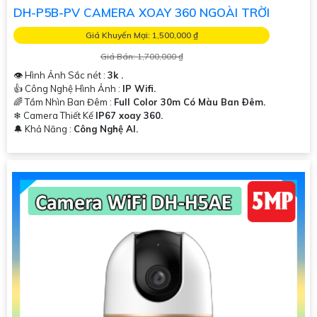
DH-P5B-PV CAMERA XOAY 360 NGOÀI TRỜI
Giá Khuyến Mại: 1,500,000 ₫
Giá Bán: 1,700,000 ₫
👁 Hình Ảnh Sắc nét :
3k .
👍 Công Nghệ Hình Ảnh :
IP Wifi.
🌈 Tầm Nhìn Ban Đêm :
Full Color 30m Có Màu Ban Ðêm.
❄ Camera Thiết Kế
IP67 xoay 360.
️🔔 Khả Năng :
Công Nghệ AI.