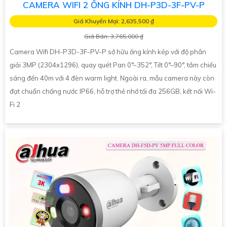
CAMERA WIFI 2 ỐNG KÍNH DH-P3D-3F-PV-P
Giá Khuyến Mại: 2,635,500 ₫
Giá Bán: 3,765,000 ₫
Camera Wifi DH-P3D-3F-PV-P sở hữu ống kính kép với độ phân
giải 3MP (2304x1296), quay quét Pan 0°–352°, Tilt 0°–90°, tầm chiếu
sáng đến 40m với 4 đèn warm light. Ngoài ra, mẫu camera này còn
đạt chuẩn chống nước IP66, hỗ trợ thẻ nhớ tối đa 256GB, kết nối Wi-
Fi 2