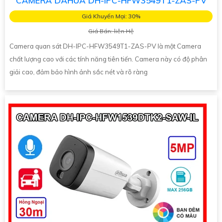
CAMERA DAHUA DH-IPC-HFW3549T1-ZAS-PV
Giá Khuyến Mại: 30%
Giá Bán: liên Hệ
Camera quan sát DH-IPC-HFW3549T1-ZAS-PV là một Camera
chất lượng cao với các tính năng tiên tiến. Camera này có độ phân
giải cao, đảm bảo hình ảnh sắc nét và rõ ràng