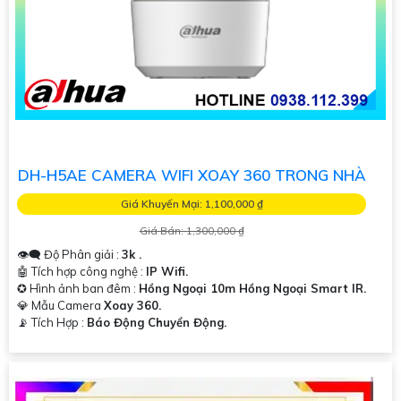
DH-H5AE CAMERA WIFI XOAY 360 TRONG NHÀ
Giá Khuyến Mại: 1,100,000 ₫
Giá Bán: 1,300,000 ₫
👁️‍🗨 Độ Phân giải :
3k .
🤖️ Tích hợp công nghệ :
IP Wifi.
✪ Hình ảnh ban đêm :
Hồng Ngoại 10m Hồng Ngoại Smart IR.
💎 Mẫu Camera
Xoay 360.
️📡 Tích Hợp :
Báo Động Chuyển Động.