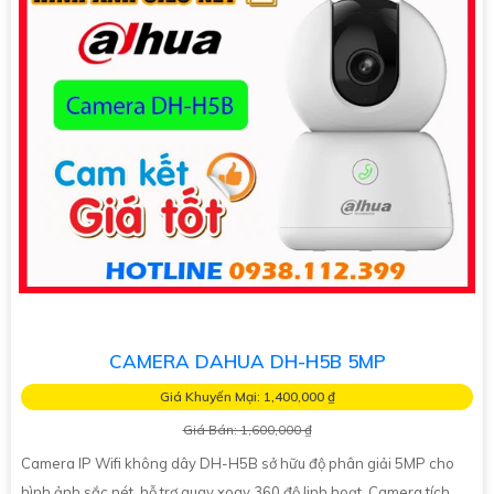
CAMERA DAHUA DH-H5B 5MP
Giá Khuyến Mại: 1,400,000 ₫
Giá Bán: 1,600,000 ₫
Camera IP Wifi không dây DH-H5B sở hữu độ phân giải 5MP cho
hình ảnh sắc nét, hỗ trợ quay xoay 360 độ linh hoạt. Camera tích