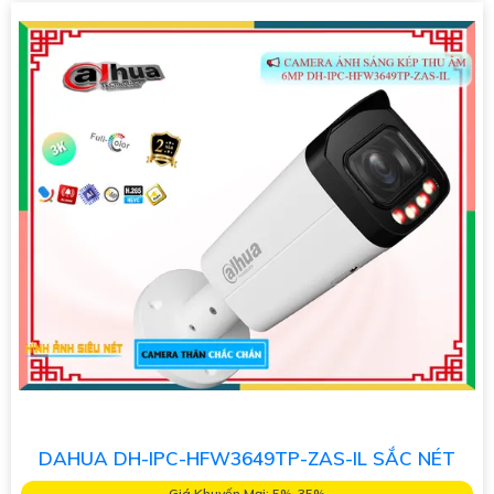
DAHUA DH-IPC-HFW3649TP-ZAS-IL SẮC NÉT
Giá Khuyến Mại: 5%-35%