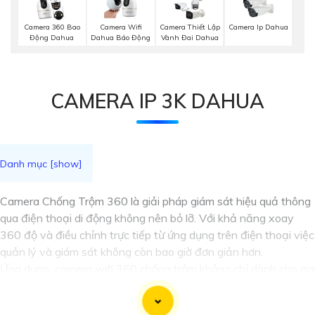
Camera 360 Bao
Camera Wifi
Camera Thiết Lập
Camera Ip Dahua
Động Dahua
Dahua Báo Động
Vành Đai Dahua
CAMERA IP 3K DAHUA
Camera Chống Trộm 360 là giải pháp giám sát hiệu quả thông
qua điện thoại di động không nên bỏ lỡ. Với khả năng xoay
360 độ và điều chỉnh trực tiếp từ ứng dụng trên điện thoại việc
quản lý và giám sát không còn bao giờ đơn giản hơn.
Ứng dụng camera wifi 360 chống trộm không chỉ dành cho gia
đình mà còn phù hợp cho văn phòng, cửa hàng với chi phí tiết
kiệm, đẳng cấp an ninh mà không tốn kém.