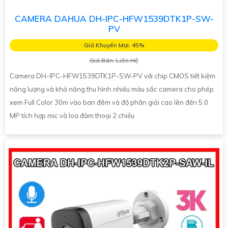
CAMERA DAHUA DH-IPC-HFW1539DTK1P-SW-
PV
Giá Khuyến Mại: 45%
Giá Bán: Liên Hệ
Camera DH-IPC-HFW1539DTK1P-SW-PV với chip CMOS tiết kiệm
năng lượng và khả năng thu hình nhiều màu sắc camera cho phép
xem Full Color 30m vào ban đêm và độ phân giải cao lên đến 5.0
MP tích hợp mic và loa đàm thoại 2 chiều