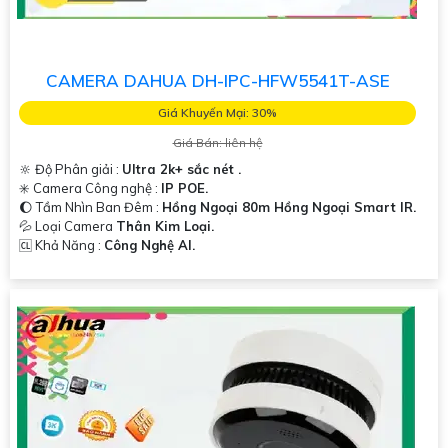
CAMERA DAHUA DH-IPC-HFW5541T-ASE
Giá Khuyến Mại: 30%
Giá Bán: liên hệ
🔆 Độ Phân giải :
Ultra 2k+ sắc nét .
✳️ Camera Công nghệ :
IP POE.
🌔 Tầm Nhìn Ban Đêm :
Hồng Ngoại 80m Hồng Ngoại Smart IR.
💦 Loại Camera
Thân Kim Loại.
️🆑 Khả Năng :
Công Nghệ AI.