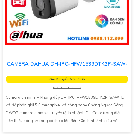
CAMERA DAHUA DH-IPC-HFW1539DTK2P-SAW-
IL
Giá Khuyến Mại: 45%
Giá Bán: Liên Hệ
Camera an ninh IP không dây DH-IPC-HFW1539DTK2P-SAW-IL
với độ phân giải 5.0 megapixel với công nghệ Chống Ngược Sáng
DWDR camera giám sát truyền tải hình ảnh Full Color trong điều
kiện thiếu sáng khoảng cách xa lên đến 30m hình ảnh siêu nét