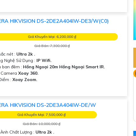
RA HIKVISION DS-2DE2A404IW-DE3/W(C0)
Giá Khuyến Mại: 6,200,000 ₫
Giá Bán: 7,300,000 ₫
sắc nét :
Ultra 2k .
g Nghệ Sử Dụng :
IP Wifi.
 ban đêm :
Hồng Ngoại 20m Hồng Ngoại Smart IR.
u Camera
Xoay 360.
 Điểm :
Xoay Zoom.
RA HIKVISION DS-2DE3A404IW-DE/W
Giá Khuyến Mại: 7,500,000 ₫
Giá Bán: 10,000,000 ₫
h Ành Chất Lượng :
Ultra 2k .