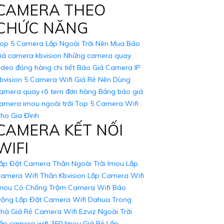
CAMERA THEO
CHỨC NĂNG
op 5 Camera Lắp Ngoài Trời Nên Mua
Báo
iá camera kbvision
Những camera quay
ideo đóng hàng chi tiết
Báo Giá Camera IP
bvision
5 Camera Wifi Giá Rẻ Nên Dùng
amera quay rõ tem đơn hàng
Bảng báo giá
amera imou ngoài trời
Top 5 Camera Wifi
ho Gia Đình
CAMERA KẾT NỐI
WIFI
ắp Đặt Camera Thân Ngoài Trời Imou
Lắp
amera Wifi Thân Kbvision
Lắp Camera Wifi
mou Có Chống Trộm
Camera Wifi Báo
ộng
Lắp Đặt Camera Wifi Dahua Trong
hà Giá Rẻ
Camera Wifi Ezviz Ngoài Trời
ắp camera wifi 360 Imou Giá Rẻ
Lắp