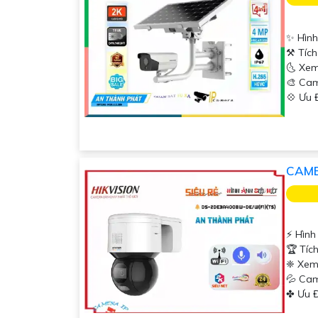
✨ Hình
⚒ Tích
🌜 Xem
🎨 Ca
️💠 Ưu
CAME
️⚡ Hìn
🏆 Tíc
❈ Xem
💦 Ca
️✤ Ưu 