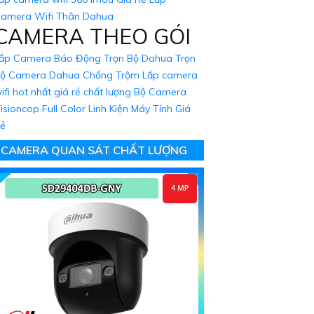
amera Wifi Thân Dahua
CAMERA THEO GÓI
ắp Camera Báo Động Trọn Bộ Dahua
Trọn
ộ Camera Dahua Chống Trộm
Lắp camera
ifi hot nhất giá rẻ chất lượng
Bộ Camera
isioncop Full Color
Linh Kiện Máy Tính Giá
ẻ
CAMERA QUAN SÁT CHẤT LƯỢNG