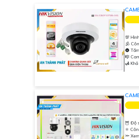
CAME
💯 Hìn
🕉️ Cô
🌚 Tầm
🎼️ C
️🛃 Kh
CAME
🦉 Độ 
⚛️ Côn
🔦 Xem