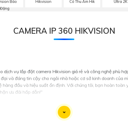
vision Báo
Hikvision
Có Thu Âm Hik
Ultra 2K
Động
CAMERA IP 360 HIKVISION
ho dịch vụ lắp đặt camera Hikvision giá rẻ và công nghệ phù hợ
đại và đáng tin cậy cho ngôi nhà hoặc cơ sở kinh doanh của mì
 hàng đầu và hiệu suất ổn định. Với chúng tôi, bạn hoàn toàn 
nhận ưu đãi hấp dẫn!"