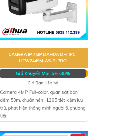
CAMERA IP 4MP DAHUA DH-IPC-
HFW2449M-AS-B-PRO
Giá Khuyến Mại: 5%-35%
Giá Bán: liên hệ
Camera 4MP Full-color, quan sát ban
đêm 50m, chuẩn nén H.265 tiết kiệm lưu
trữ, phát hiện thông minh người & phương
tiện