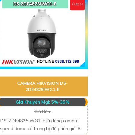
CAMERA HIKVISION DS-
2DE4825IWG1-E
Giá Khuyến Mại: 5%-35%
Giá Bán:
DS-2DE4825IWG1-E là dòng camera
speed dome có trang bị độ phân giải 8