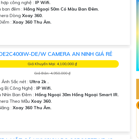
 hợp công nghệ :
IP Wifi.
 ban đêm :
Hồng Ngoại 50m Có Màu Ban Đêm.
mera Dòng
Xoay 360.
Điểm :
Xoay 360 Thu Âm.
DE2C400IW-DE/W CAMERA AN NINH GIÁ RẺ
Giá Khuyến Mại: 4,100,000 ₫
Giá Bán: 4,950,000 ₫
h Ảnh Sắc nét :
Ultra 2k .
g Bị Công Nghệ :
IP Wifi.
 Nhìn Ban Đêm :
Hồng Ngoại 30m Hồng Ngoại Smart IR.
mera Theo Mẫu
Xoay 360.
 Năng :
Xoay 360 Thu Âm.