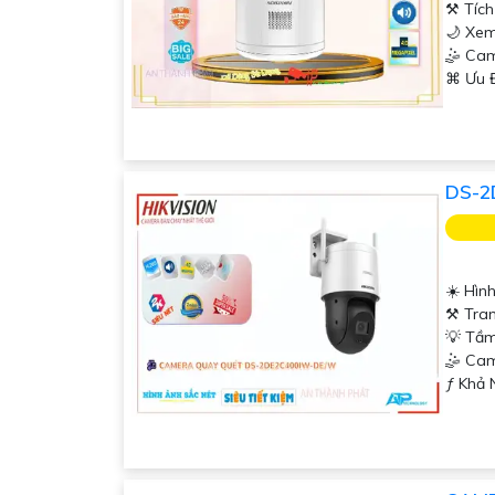
⚒ Tích
🌙 Xem
🤹 Ca
️⌘ Ưu 
DS-2
☀️ Hìn
⚒ Tran
💡 Tầm
🤹 Ca
️ƒ Khả