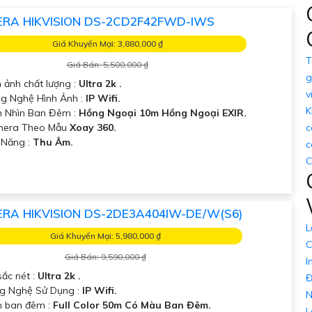
RA HIKVISION DS-2CD2F42FWD-IWS
Giá Khuyến Mại: 3,880,000 ₫
T
Giá Bán: 5,500,000 ₫
g
h ảnh chất lượng :
Ultra 2k .
v
ng Nghệ Hình Ảnh :
IP Wifi.
K
 Nhìn Ban Đêm :
Hồng Ngoại 10m Hồng Ngoại EXIR.
amera Theo Mẫu
Xoay 360.
c
ả Năng :
Thu Âm.
c
C
RA HIKVISION DS-2DE3A404IW-DE/W(S6)
L
Giá Khuyến Mại: 5,980,000 ₫
C
Giá Bán: 9,590,000 ₫
I
sắc nét :
Ultra 2k .
Đ
g Nghệ Sử Dụng :
IP Wifi.
N
 ban đêm :
Full Color 50m Có Màu Ban Đêm.
L