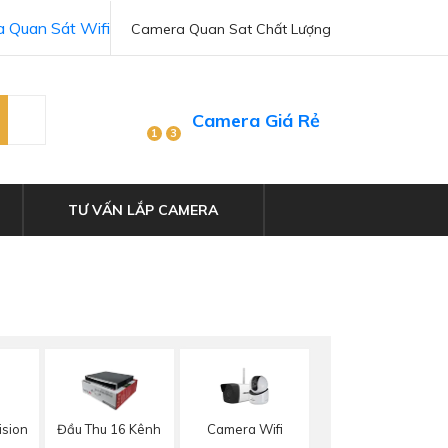
 Quan Sát Wifi
Camera Quan Sat Chất Lượng
Camera Giá Rẻ
1
3
TƯ VẤN LẮP CAMERA
Camera Wifi
ision
Đầu Thu 16 Kênh