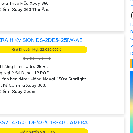
mera Theo Mẫu
Xoay 360.
C
 Điểm :
Xoay 360 Thu Âm.
L
B
w
RA HIKVISION DS-2DE5425IW-AE
V
Giá Khuyến Mại: 22,020,000 ₫
R
Giá Bán: Liên hệ
t lượng hình :
Ultra 2k + .
g Nghệ Sử Dụng :
IP POE.
h ảnh ban đêm :
Hồng Ngoại 150m Starlight.
ết Kế Camera
Xoay 360.
 Điểm :
Xoay Zoom.
XS2T47G0-LDH/4G/C18S40 CAMERA
Giá Khuyến Mại: 30%