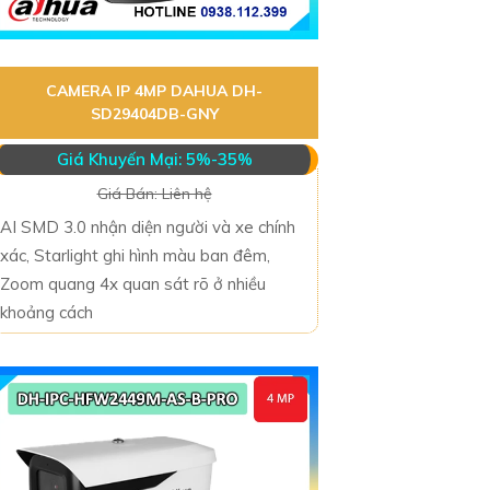
CAMERA IP 4MP DAHUA DH-
SD29404DB-GNY
Giá Khuyến Mại: 5%-35%
Giá Bán: Liên hệ
AI SMD 3.0 nhận diện người và xe chính
xác, Starlight ghi hình màu ban đêm,
Zoom quang 4x quan sát rõ ở nhiều
khoảng cách