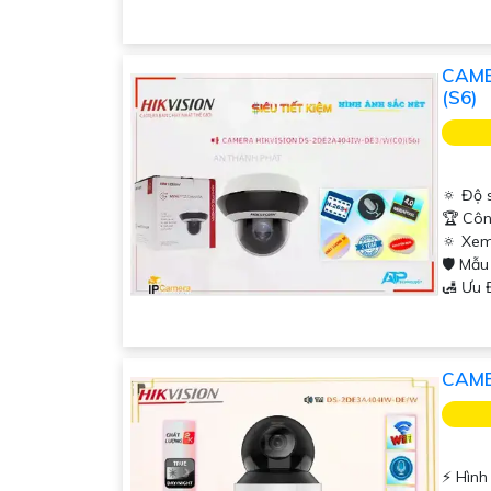
CAME
(S6)
🔅 Độ 
🏆 Côn
🔅 Xem
🛡 Mẫ
️🛃 Ưu
CAME
️⚡ Hìn