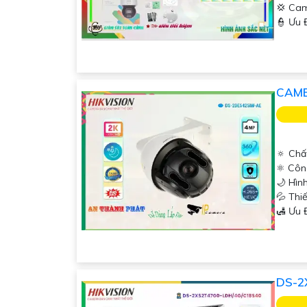
💢 Ca
️👮 Ưu
CAME
'
🔅 Chấ
⚛️ Côn
🌙 Hìn
💦 Thi
️🛃 Ưu
DS-2