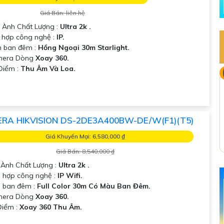
Giá Bán: liên hệ
 Ành Chất Lượng :
Ultra 2k .
 hợp công nghệ :
IP.
 ban đêm :
Hồng Ngoại 30m Starlight.
mera Dòng
Xoay 360.
 Điểm :
Thu Âm Và Loa.
RA HIKVISION DS-2DE3A400BW-DE/W(F1)(T5)
Giá Khuyến Mại: 6,580,000 ₫
Giá Bán: 8,540,000 ₫
h Ành Chất Lượng :
Ultra 2k .
h hợp công nghệ :
IP Wifi.
 ban đêm :
Full Color 30m Có Màu Ban Đêm.
mera Dòng
Xoay 360.
Điểm :
Xoay 360 Thu Âm.