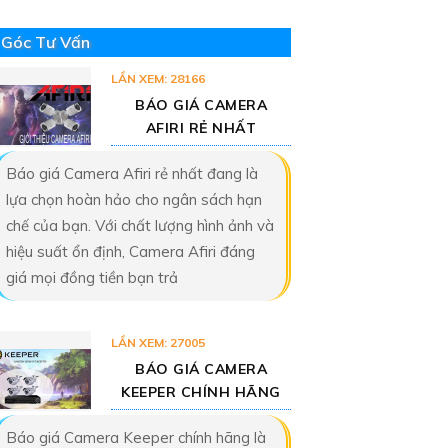
Góc Tư Vấn
LẦN XEM: 28166
BÁO GIÁ CAMERA
AFIRI RẺ NHẤT
Báo giá Camera Afiri rẻ nhất đang là
lựa chọn hoàn hảo cho ngân sách hạn
chế của bạn. Với chất lượng hình ảnh và
hiệu suất ổn định, Camera Afiri đáng
giá mọi đồng tiền bạn trả
LẦN XEM: 27005
BÁO GIÁ CAMERA
KEEPER CHÍNH HÃNG
Báo giá Camera Keeper chính hãng là