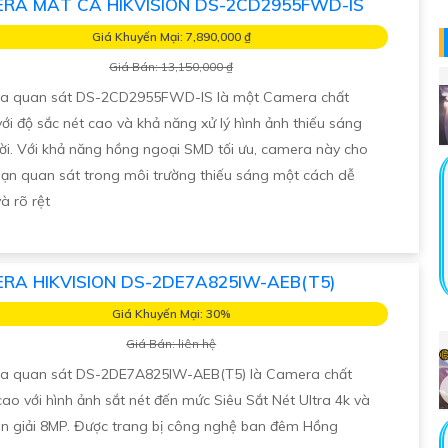
RA MẮT CÁ HIKVISION DS-2CD2955FWD-IS
Giá Khuyến Mại: 7,890,000 ₫
Giá Bán: 13,150,000 ₫
a quan sát DS-2CD2955FWD-IS là một Camera chất
với độ sắc nét cao và khả năng xử lý hình ảnh thiếu sáng
vời. Với khả năng hồng ngoại SMD tối ưu, camera này cho
ạn quan sát trong môi trường thiếu sáng một cách dễ
à rõ rệt
RA HIKVISION DS-2DE7A825IW-AEB(T5)
Giá Khuyến Mại: 30%
Giá Bán: liên hệ
a quan sát DS-2DE7A825IW-AEB(T5) là Camera chất
cao với hình ảnh sắt nét đến mức Siêu Sắt Nét Ultra 4k và
n giải 8MP. Được trang bị công nghệ ban đêm Hồng