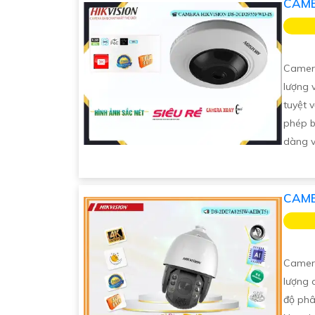
CAME
Camer
lượng 
tuyệt 
phép b
dàng v
CAME
Camer
lượng 
độ phâ