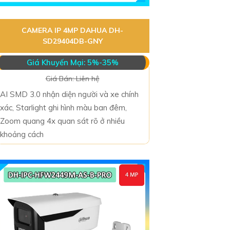
CAMERA IP 4MP DAHUA DH-
SD29404DB-GNY
Giá Khuyến Mại: 5%-35%
Giá Bán: Liên hệ
AI SMD 3.0 nhận diện người và xe chính
xác, Starlight ghi hình màu ban đêm,
Zoom quang 4x quan sát rõ ở nhiều
khoảng cách