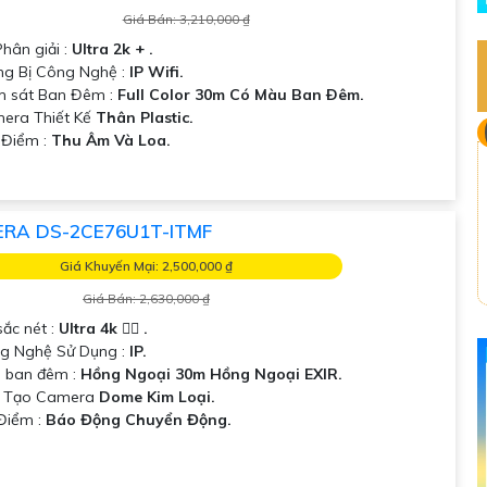
Giá Bán: 3,210,000 ₫
hân giải :
Ultra 2k + .
ng Bị Công Nghệ :
IP Wifi.
m sát Ban Đêm :
Full Color 30m Có Màu Ban Ðêm.
mera Thiết Kế
Thân Plastic.
t Điểm :
Thu Âm Và Loa.
RA DS-2CE76U1T-ITMF
Giá Khuyến Mại: 2,500,000 ₫
Giá Bán: 2,630,000 ₫
sắc nét :
Ultra 4k 👍🏾 .
g Nghệ Sử Dụng :
IP.
 ban đêm :
Hồng Ngoại 30m Hồng Ngoại EXIR.
u Tạo Camera
Dome Kim Loại.
 Điểm :
Báo Động Chuyển Động.