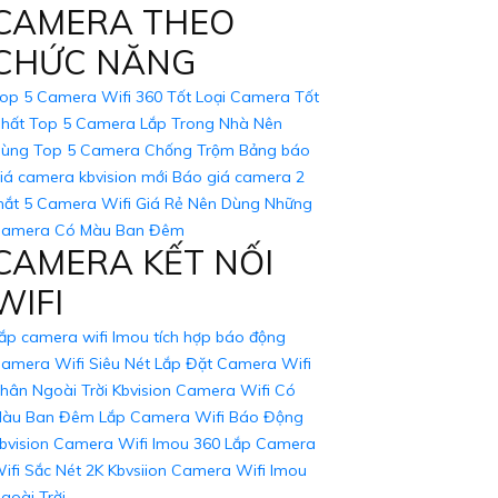
CAMERA THEO
lên đám mây để tránh mất dữ liệu khi thiết bị bị
CHỨC NĂNG
g trên điện thoại di động hoặc máy tính.
op 5 Camera Wifi 360 Tốt
Loại Camera Tốt
i các đơn vị cung cấp và lắp đặt Camera uy tín
hất
Top 5 Camera Lắp Trong Nhà Nên
ùng
Top 5 Camera Chống Trộm
Bảng báo
iá camera kbvision mới
Báo giá camera 2
ắt
5 Camera Wifi Giá Rẻ Nên Dùng
Những
c tư vấn chi tiết hơn, đừng ngần ngại để lại
amera Có Màu Ban Đêm
CAMERA KẾT NỐI
WIFI
ắp camera wifi Imou tích hợp báo động
amera Wifi Siêu Nét
Lắp Đặt Camera Wifi
hân Ngoài Trời Kbvision
Camera Wifi Có
àu Ban Đêm
Lắp Camera Wifi Báo Động
bvision
Camera Wifi Imou 360
Lắp Camera
ifi Sắc Nét 2K Kbvsiion
Camera Wifi Imou
goài Trời