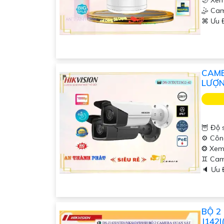
🌙 Xem
🤹 Ca
️⌘ Ưu 
CAME
LƯỢ
🦉 Độ 
⚙ Côn
❂ Xem
♊ Cam
️🔈 Ưu
BỘ 2
J142