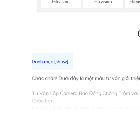
Hikvision
Hikvision
Hikv
Chắc chắn! Dưới đây là một mẫu tư vấn giới thi
Tư Vấn Lắp Camera Báo Động Chống Trộm với 
Chào bạn,
Để bảo vệ tài sản và tăng cường an ninh cho gi
đây là một số lưu ý quan trọng khi chọn lựa Came
🎬
1:
Độ Phân Giải Cao: Chọn Camera có độ phân
✳️
2:
Chất Lượng Quang Học: Camera được trang b
👮
3:
Chức Năng Báo Động: Chọn Camera có tính n