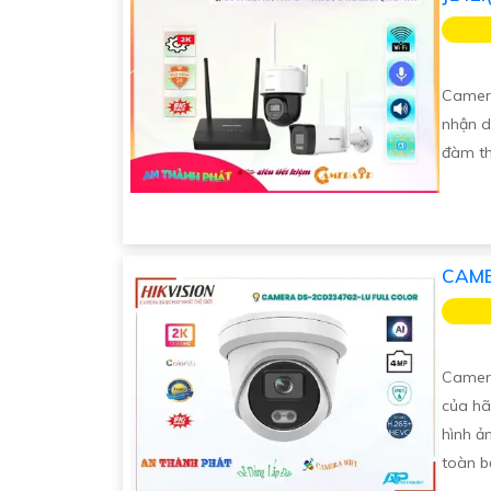
Camera
nhận d
đàm th
CAME
Camer
của hã
hình ản
toàn b