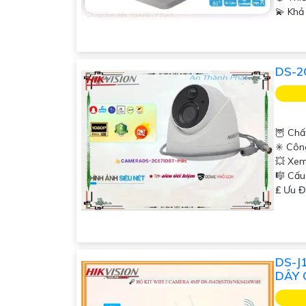
️💫 Kh
DS-2
🦉 Chấ
✳️ Côn
💥 Xem
🎼️ Cấ
️₤ Ưu 
DS-J
DÂY 
'