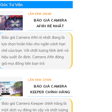
Góc Tư Vấn
LẦN XEM: 28166
BÁO GIÁ CAMERA
AFIRI RẺ NHẤT
Báo giá Camera Afiri rẻ nhất đang là
lựa chọn hoàn hảo cho ngân sách hạn
chế của bạn. Với chất lượng hình ảnh và
hiệu suất ổn định, Camera Afiri đáng
giá mọi đồng tiền bạn trả
LẦN XEM: 27006
BÁO GIÁ CAMERA
KEEPER CHÍNH HÃNG
Báo giá Camera Keeper chính hãng là
một dịch vụ đáng tin cậy và chất lượng