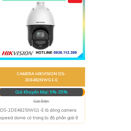
CAMERA HIKVISION DS-
2DE4825IWG1-E
Giá Khuyến Mại: 5%-35%
Giá Bán:
DS-2DE4825IWG1-E là dòng camera
speed dome có trang bị độ phân giải 8