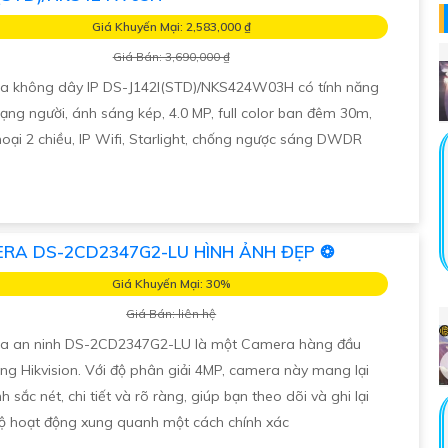
Giá Khuyến Mại: 2,583,000 ₫
Giá Bán: 3,690,000 ₫
 không dây IP DS-J142I(STD)/NKS424W03H có tính năng
ạng người, ánh sáng kép, 4.0 MP, full color ban đêm 30m,
oại 2 chiều, IP Wifi, Starlight, chống ngược sáng DWDR
RA DS-2CD2347G2-LU HÌNH ẢNH ĐẸP ❂
Giá Khuyến Mại: 30%
Giá Bán: liên hệ
a an ninh DS-2CD2347G2-LU là một Camera hàng đầu
ng Hikvision. Với độ phân giải 4MP, camera này mang lại
h sắc nét, chi tiết và rõ ràng, giúp bạn theo dõi và ghi lại
ộ hoạt động xung quanh một cách chính xác