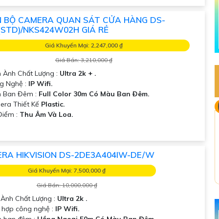
 BỘ CAMERA QUAN SÁT CỬA HÀNG DS-
I(STD)/NKS424W02H GIÁ RẺ
Giá Khuyến Mại: 2,247,000 ₫
Giá Bán: 3,210,000 ₫
h Ành Chất Lượng :
Ultra 2k + .
g Nghệ :
IP Wifi.
n Ban Đêm :
Full Color 30m Có Màu Ban Ðêm.
era Thiết Kế
Plastic.
Điểm :
Thu Âm Và Loa.
RA HIKVISION DS-2DE3A404IW-DE/W
Giá Khuyến Mại: 7,500,000 ₫
Giá Bán: 10,000,000 ₫
h Ành Chất Lượng :
Ultra 2k .
 hợp công nghệ :
IP Wifi.