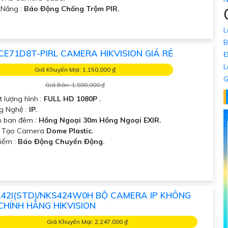
ả Năng :
Báo Động Chống Trộm PIR.
L
B
CE71D8T-PIRL CAMERA HIKVISION GIÁ RẺ
Đ
L
Giá Khuyến Mại: 1,150,000 ₫
G
Giá Bán: 1,580,000 ₫
t lượng hình :
FULL HD 1080P .
g Nghệ :
IP.
 ban đêm :
Hồng Ngoại 30m Hồng Ngoại EXIR.
u Tạo Camera
Dome Plastic.
Điểm :
Báo Động Chuyển Động.
142I(STD)/NKS424W0H BỘ CAMERA IP KHÔNG
CHÍNH HÃNG HIKVISION
Giá Khuyến Mại: 2,247,000 ₫