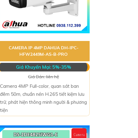
CAMERA IP 4MP DAHUA DH-IPC-
HFW2449M-AS-B-PRO
Giá Khuyến Mại: 5%-35%
Giá Bán: liên hệ
Camera 4MP Full-color, quan sát ban
đêm 50m, chuẩn nén H.265 tiết kiệm lưu
trữ, phát hiện thông minh người & phương
tiện