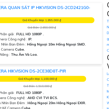
 nên có khả năng ghi hình liên tục và tự động lưu trữ dữ liệu 
RA QUAN SÁT IP HIKVISION DS-2CD2421G0-
ng kết nối với nhiều thiết bị và hỗ trợ xem từ xa qua ứng dụn
Giá Khuyến Mại: 1,855,000 ₫
T
g Chống Trộm với hình ảnh chất lượng sắc nét, hãy liên hệ vớ
N
ù hợp nhất.
Giá Bán: 2,650,000 ₫
D
 quả cho nhu cầu của mình. Xin cảm ơn và chúc bạn thành công!
Phân giải :
FULL HD 1080P .
g
mera Công nghệ :
IP.
 Nhìn Ban Đêm :
Hồng Ngoại 10m Hồng Ngoại SMD.
m
t Camera có thể nhận biết cho bạn. Nếu cần thêm thông tin hoặ
ẫu Camera
Cube.
C
 Năng :
Thu Âm Và Loa.
RA HIKVISION DS-2CE38D8T-PIR
L
Giá Khuyến Mại: 1,100,000 ₫
C
T
Giá Bán: 1,510,000 ₫
M
Phân giải :
FULL HD 1080P .
K
era Công nghệ :
AHD CVI TVI BCS.
W
 Nhìn Ban Đêm :
Hồng Ngoại 20m Hồng Ngoại EXIR.
ết Kế Camera
Cube.
N