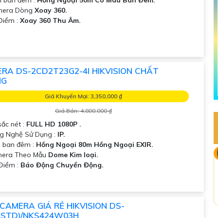
 ban đêm :
Hồng Ngoại 50m Có Màu Ban Đêm.
mera Dòng
Xoay 360.
Điểm :
Xoay 360 Thu Âm.
RA DS-2CD2T23G2-4I HIKVISION CHẤT
NG
Giá Khuyến Mại: 3,350,000 ₫
Giá Bán: 4,800,000 ₫
sắc nét :
FULL HD 1080P .
g Nghệ Sử Dụng :
IP.
 ban đêm :
Hồng Ngoại 80m Hồng Ngoại EXIR.
era Theo Mẫu
Dome Kim loại.
 Điểm :
Báo Động Chuyển Động.
 CAMERA GIÁ RẺ HIKVISION DS-
I(STD)/NKS424W03H