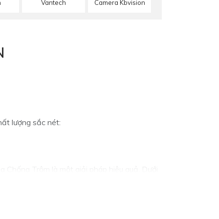
n
Vantech
Camera Kbvision
N
ất lượng sắc nét:
g Chống Trộm là một giải pháp hiệu quả. Dưới
chi tiết không bị mờ.
ó khả năng quan sát xa hơn.
gột để cảnh báo sớm trước khi xảy ra sự cố.