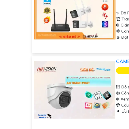
✨ Độ P
🏆 Tra
❂ Giá
🕸️ Ca
️📡 Đặ
CAME
🦉 Độ 
👍 Côn
❃ Xem
🐉️ Cấ
️🔈 Ưu