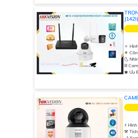
TRỌN
J142
🔅 Hìn
⚜️ Côn
🌜 Nhì
⛓ Cam
️♚ Ưu 
CAME
️⚡ Hìn
⚒ Tích