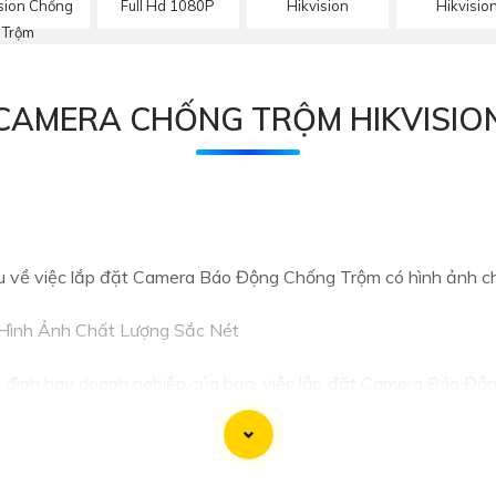
Hikvisio
ision Chống
Full Hd 1080P
Hikvision
Trộm
CAMERA CHỐNG TRỘM HIKVISIO
ệu về việc lắp đặt Camera Báo Động Chống Trộm có hình ảnh ch
Hình Ảnh Chất Lượng Sắc Nét
a đình hay doanh nghiệp của bạn, việc lắp đặt Camera Báo Độn
ra chất lượng:
 giải cao như Full HD hoặc 4K để
tin tưởng
hình ảnh rõ nét và 
ị ống kính chất lượng sẽ cung cấp hình ảnh sắc nét hơn và c
ăng báo động khi phát hiện chuyển động hoặc âm thanh đột n