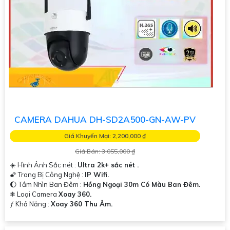
CAMERA DAHUA DH-SD2A500-GN-AW-PV
Giá Khuyến Mại: 2,200,000 ₫
Giá Bán: 3,055,000 ₫
☀️ Hình Ảnh Sắc nét :
Ultra 2k+ sắc nét .
🌠 Trang Bị Công Nghệ :
IP Wifi.
🌔 Tầm Nhìn Ban Đêm :
Hồng Ngoại 30m Có Màu Ban Đêm.
❄ Loại Camera
Xoay 360.
️ƒ Khả Năng :
Xoay 360 Thu Âm.