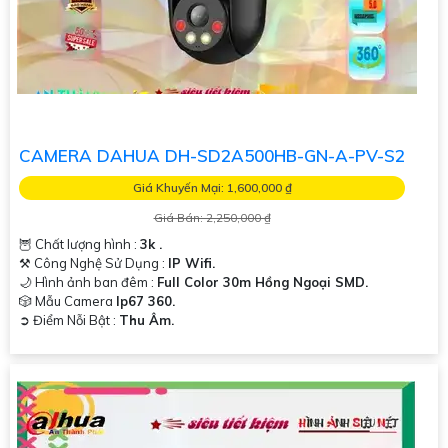
CAMERA DAHUA DH-SD2A500HB-GN-A-PV-S2
Giá Khuyến Mại: 1,600,000 ₫
Giá Bán: 2,250,000 ₫
🦉 Chất lượng hình :
3k .
⚒ Công Nghệ Sử Dụng :
IP Wifi.
🌙 Hình ảnh ban đêm :
Full Color 30m Hồng Ngoại SMD.
🎲 Mẫu Camera
Ip67 360.
️➲ Điểm Nỗi Bật :
Thu Âm.