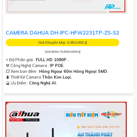
CAMERA DAHUA DH-IPC-HFW2231TP-ZS-S2
Giá Khuyến Mại: 3,950,000 ₫
Giá Bán: 5,600,000 ₫
️⚡ Độ Phân giải :
FULL HD 1080P .
⚒ Công Nghệ Camera :
IP POE.
💥 Xem ban đêm :
Hồng Ngoại 60m Hồng Ngoại SMD.
🐜 Thiết Kế Camera
Thân Kim Loại.
️🔮 Ưu Điểm :
Công Nghệ AI.