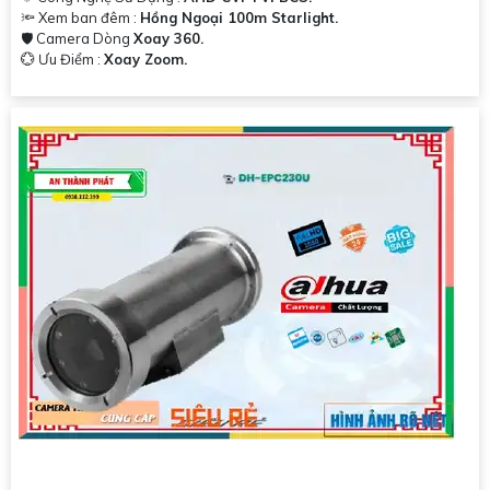
🔦 Xem ban đêm :
Hồng Ngoại 100m Starlight.
🛡 Camera Dòng
Xoay 360.
️💮 Ưu Điểm :
Xoay Zoom.