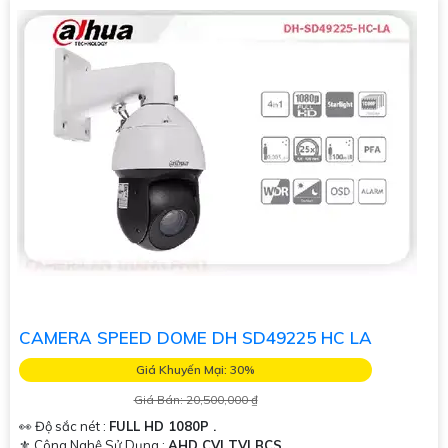
CAMERA SPEED DOME DH SD49225 HC LA
Giá Khuyến Mại: 30%
Giá Bán: 20,500,000 ₫
👀 Độ sắc nét :
FULL HD 1080P .
⚜️ Công Nghệ Sử Dụng :
AHD CVI TVI BCS.