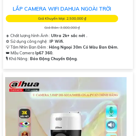
LẮP CAMERA WIFI DAHUA NGOÀI TRỜI
Giá Khuyến Mại: 2,500,000 ₫
Giá Bán: 3,800,000 ₫
☀️ Chất lượng hình Ảnh :
Ultra 2k+ sắc nét .
⚙ Sử dụng công nghệ :
IP Wifi.
💡 Tầm Nhìn Ban Đêm :
Hồng Ngoại 30m Có Màu Ban Đêm.
👑 Mẫu Camera
Ip67 360.
️🎙 Khả Năng :
Báo Động Chuyển Động.