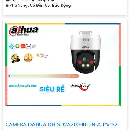
️♚ Khả Năng :
Có Đèn Còi Báo Động.
CAMERA DAHUA DH-SD2A200HB-GN-A-PV-S2