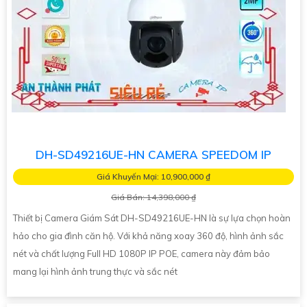
DH-SD49216UE-HN CAMERA SPEEDOM IP
Giá Khuyến Mại: 10,900,000 ₫
Giá Bán: 14,398,000 ₫
Thiết bị Camera Giám Sát DH-SD49216UE-HN là sự lựa chọn hoàn
hảo cho gia đình căn hộ. Với khả năng xoay 360 độ, hình ảnh sắc
nét và chất lượng Full HD 1080P IP POE, camera này đảm bảo
mang lại hình ảnh trung thực và sắc nét