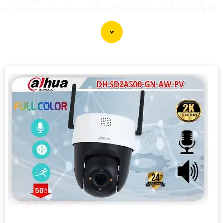
xa thông qua ứng dụng di động. Với tính năng linh hoạt và dễ
dàng tích hợp vào hệ thống mạng hiện có. Hãy trải nghiệm
ngay Đầu ghi IP POE với chất lượng cao mà giá cả phải chăng
ngay hôm nay.
'