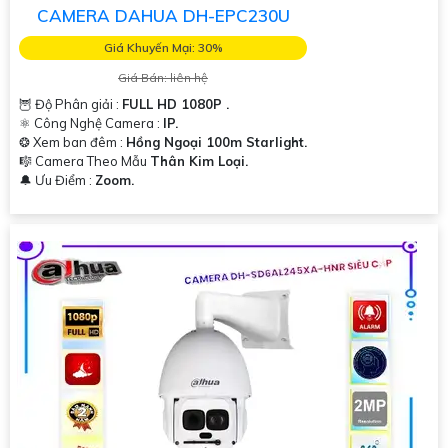
CAMERA DAHUA DH-EPC230U
Giá Khuyến Mại: 30%
Giá Bán: liên hệ
🦉 Độ Phân giải :
FULL HD 1080P .
⚛️ Công Nghệ Camera :
IP.
❂ Xem ban đêm :
Hồng Ngoại 100m Starlight.
🎼️ Camera Theo Mẫu
Thân Kim Loại.
️🔔 Ưu Điểm :
Zoom.