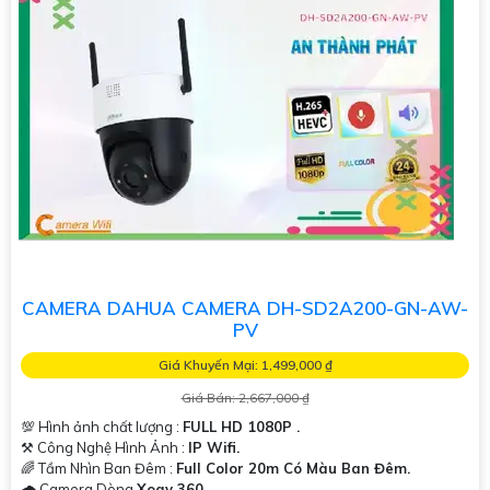
CAMERA DAHUA CAMERA DH-SD2A200-GN-AW-
PV
Giá Khuyến Mại: 1,499,000 ₫
Giá Bán: 2,667,000 ₫
💯 Hình ảnh chất lượng :
FULL HD 1080P .
⚒ Công Nghệ Hình Ảnh :
IP Wifi.
🌈 Tầm Nhìn Ban Đêm :
Full Color 20m Có Màu Ban Đêm.
🌧️ Camera Dòng
Xoay 360.