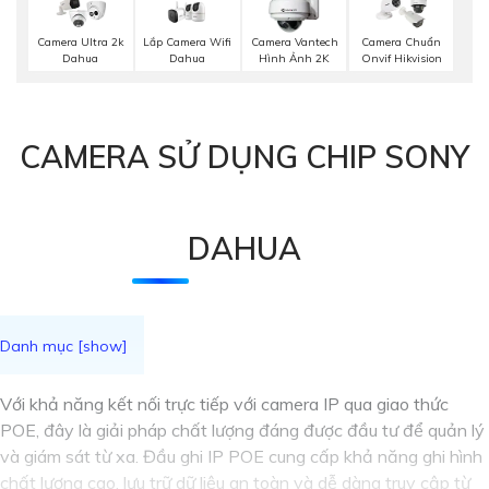
Lắp Camera Wifi
Camera Ultra 2k
Camera Vantech
Camera Chuẩn
Dahua
Dahua
Hình Ảnh 2K
Onvif Hikvision
CAMERA SỬ DỤNG CHIP SONY
DAHUA
Với khả năng kết nối trực tiếp với camera IP qua giao thức
POE, đây là giải pháp chất lượng đáng được đầu tư để quản lý
và giám sát từ xa. Đầu ghi IP POE cung cấp khả năng ghi hình
chất lượng cao, lưu trữ dữ liệu an toàn và dễ dàng truy cập từ