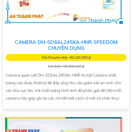
CAMERA DH-SD6AL245XA-HNR SPEEDOM
CHUYÊN DỤNG
Giá Khuyến Mại: 46,100,000 ₫
Giá Bán: 65,858,000 ₫
Camera quan sát DH-SD6AL245XA-HNR là một Camera chất
lượng cao được thiết kế để đáp ứng nhu cầu giám sát an ninh cho
các khu vực lớn. Với chất lượng hình ảnh độ phân giải 4K Ultra HD,
camera này giúp ghi lại các chi tiết một cách rõ nét và chân thực