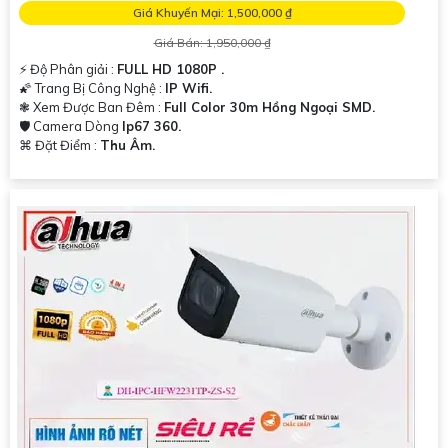
Giá Khuyến Mại: 1,500,000 ₫
Giá Bán: 1,950,000 ₫
️⚡ Độ Phân giải :
FULL HD 1080P .
🌠 Trang Bị Công Nghệ :
IP Wifi.
❃ Xem Được Ban Đêm :
Full Color 30m Hồng Ngoại SMD.
🛡 Camera Dòng
Ip67 360.
️⌘ Đặt Điểm :
Thu Âm.