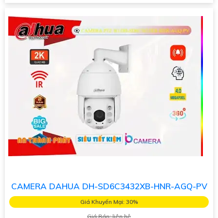
CAMERA DAHUA DH-SD6C3432XB-HNR-AGQ-PV
Giá Khuyến Mại: 30%
Giá Bán: liên hệ