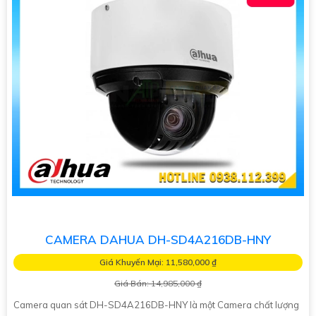
CAMERA DAHUA DH-SD4A216DB-HNY
Giá Khuyến Mại: 11,580,000 ₫
Giá Bán: 14,985,000 ₫
Camera quan sát DH-SD4A216DB-HNY là một Camera chất lượng