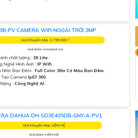
3B-PV CAMERA WIFI NGOÀI TRỜI 3MP
Giá Khuyến Mại: 1,799,000 ?
Giá Bán: Contact Us
 ảnh chất lượng :
2K Lite .
 Nghệ Hình Ảnh :
IP Wifi.
 Nhìn Ban Đêm :
Full Color 30m Có Màu Ban Ðêm.
u Tạo Camera
Ip67 360.
ả Năng :
Công Nghệ AI.
RA DAHUA DH-SD3E405DB-GNY-A-PV1
Giá Khuyến Mại: LIÊN HỆ
Giá Bán: LIÊN HỆ