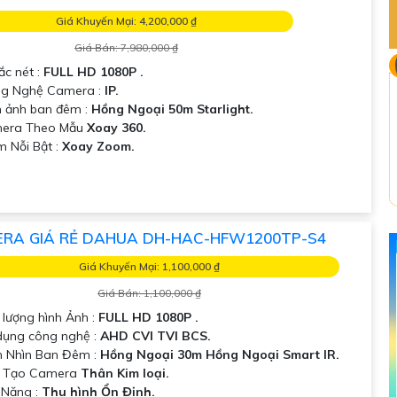
Giá Khuyến Mại: 4,200,000 ₫
Giá Bán: 7,980,000 ₫
ắc nét :
FULL HD 1080P .
ng Nghệ Camera :
IP.
h ảnh ban đêm :
Hồng Ngoại 50m Starlight.
era Theo Mẫu
Xoay 360.
m Nỗi Bật :
Xoay Zoom.
RA GIÁ RẺ DAHUA DH-HAC-HFW1200TP-S4
Giá Khuyến Mại: 1,100,000 ₫
Giá Bán: 1,100,000 ₫
t lượng hình Ảnh :
FULL HD 1080P .
dụng công nghệ :
AHD CVI TVI BCS.
 Nhìn Ban Đêm :
Hồng Ngoại 30m Hồng Ngoại Smart IR.
u Tạo Camera
Thân Kim loại.
 Năng :
Thu hình Ổn Định.