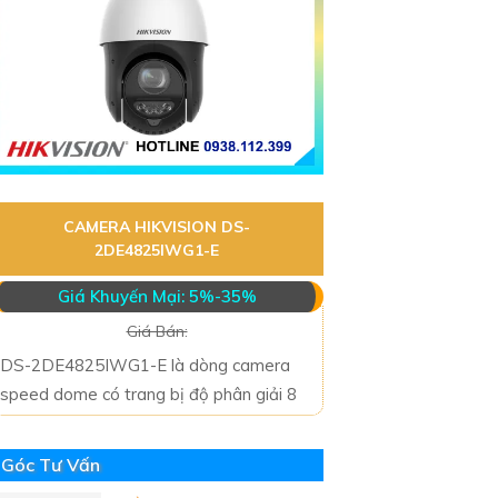
CAMERA HIKVISION DS-
2DE4825IWG1-E
Giá Khuyến Mại: 5%-35%
Giá Bán:
DS-2DE4825IWG1-E là dòng camera
speed dome có trang bị độ phân giải 8
Góc Tư Vấn