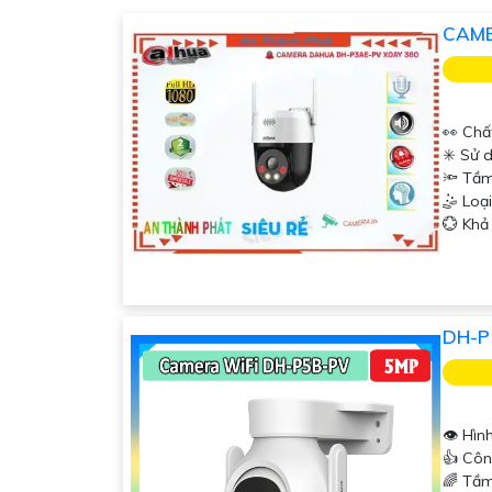
Chúc bạn thành công trong việc tìm hiểu và lựa
CAME
để lại câu hỏi để mình giúp bạn nhé!
👀 Chấ
✳️ Sử 
🔦 Tầm
🤹 Lo
️💮 Kh
DH-P
👁 Hìn
👍 Côn
🌈 Tầm