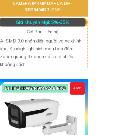
CAMERA IP 4MP DAHUA DH-
SD29404DB-GNY
Giá Khuyến Mại: 5%-35%
Giá Bán: Liên hệ
AI SMD 3.0 nhận diện người và xe chính
xác, Starlight ghi hình màu ban đêm,
Zoom quang 4x quan sát rõ ở nhiều
khoảng cách