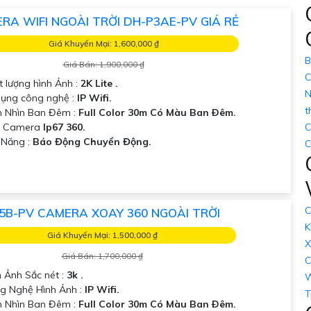
 chọn Camera Dahua Chính Hãng giá rẻ và giải pháp phù hợp cho
RA WIFI NGOÀI TRỜI DH-P3AE-PV GIÁ RẺ
Giá Khuyến Mại: 1,600,000 ₫
B
Giá Bán: 1,900,000 ₫
C
t lượng hình Ảnh :
2K Lite .
N
dụng công nghệ :
IP Wifi.
t
 Nhìn Ban Đêm :
Full Color 30m Có Màu Ban Ðêm.
ại Camera
Ip67 360.
C
ả Năng :
Báo Động Chuyển Động.
C
C
5B-PV CAMERA XOAY 360 NGOÀI TRỜI
K
Giá Khuyến Mại: 1,500,000 ₫
X
Giá Bán: 1,700,000 ₫
C
h Ảnh Sắc nét :
3k .
W
g Nghệ Hình Ảnh :
IP Wifi.
T
 Nhìn Ban Đêm :
Full Color 30m Có Màu Ban Ðêm.