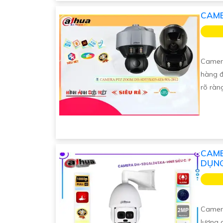
CAME
Camer
hàng đ
rõ ràn
CAME
DỤN
Camer
lượng 