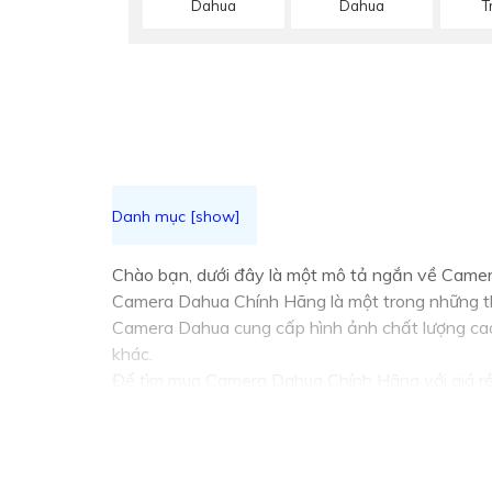
Dahua
Dahua
T
Chào bạn, dưới đây là một mô tả ngắn về Camer
Camera Dahua Chính Hãng là một trong những thư
Camera Dahua cung cấp hình ảnh chất lượng cao,
khác.
Để tìm mua Camera Dahua Chính Hãng với giá rẻ,
hãng để
đẳng cấp
chất lượng và hỗ trợ sau bán 
Để lựa chọn giải pháp phù hợp, quan trọng bạn c
âm, xoay, zoom, cảnh báo... Với những yếu tố nà
cầu của bạn.