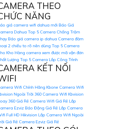
CAMERA THEO
 mình. Nếu cần thêm thông tin hoặc hỗ trợ, hãy
CHỨC NĂNG
áo giá camera wifi dahua mới
Báo Giá
amera Dahua
Top 5 Camera Chống Trộm
hạy
Báo giá camera ip dahua
Camera đàm
hoại 2 chiều to rõ nên dùng
Top 5 Camera
ho Kho Hàng
camera xem được mã vận đơn
hất Lượng
Top 5 Camera Lắp Công Trình
CAMERA KẾT NỐI
WIFI
amera Wifi Chính Hãng Kbone
Camera Wifi
bvision Ngoài Trời 360
Camera Wifi Kbvision
oay 360 Giá Rẻ
Camera Wifi Giá Rẻ
Lắp
amera Ezviz Báo Động Giá Rẻ
Lắp Camera
ifi Full HD Hikvision
Lắp Camera Wifi Ngoài
rời Giá Rẻ
Camera Ezviz Giá Rẻ