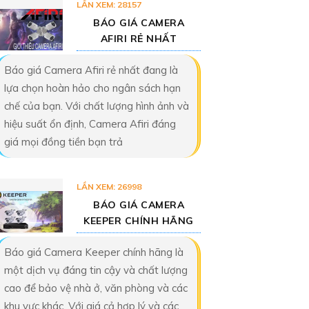
LẦN XEM: 28157
BÁO GIÁ CAMERA
AFIRI RẺ NHẤT
Báo giá Camera Afiri rẻ nhất đang là
lựa chọn hoàn hảo cho ngân sách hạn
chế của bạn. Với chất lượng hình ảnh và
hiệu suất ổn định, Camera Afiri đáng
giá mọi đồng tiền bạn trả
LẦN XEM: 26998
BÁO GIÁ CAMERA
KEEPER CHÍNH HÃNG
Báo giá Camera Keeper chính hãng là
một dịch vụ đáng tin cậy và chất lượng
cao để bảo vệ nhà ở, văn phòng và các
khu vực khác. Với giá cả hợp lý và các