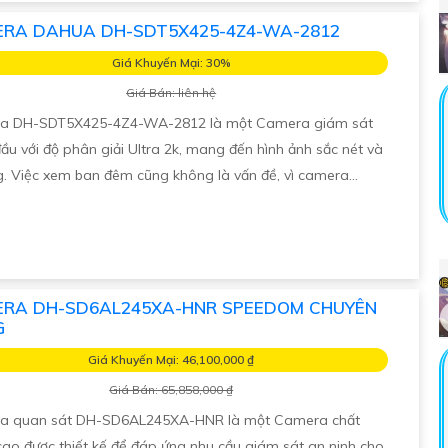
RA DAHUA DH-SDT5X425-4Z4-WA-2812
Giá Khuyến Mại: 30%
Giá Bán: liên hệ
a DH-SDT5X425-4Z4-WA-2812 là một Camera giám sát
ầu với độ phân giải Ultra 2k, mang đến hình ảnh sắc nét và
g. Việc xem ban đêm cũng không là vấn đề, vì camera...
RA DH-SD6AL245XA-HNR SPEEDOM CHUYÊN
G
Giá Khuyến Mại: 46,100,000 ₫
Giá Bán: 65,858,000 ₫
a quan sát DH-SD6AL245XA-HNR là một Camera chất
cao được thiết kế để đáp ứng nhu cầu giám sát an ninh cho