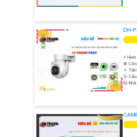
DH-P
️⚡ Hình
⚙ Công
🔅 Tầm
💦 Cấ
️🆑 Kh
CAME