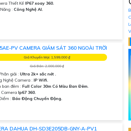
era Thiết Kế
IP67 xoay 360.
ả Năng :
Công Nghệ AI.
B
C
L
V
5AE-PV CAMERA GIÁM SÁT 360 NGOÀI TRỜI
Giá Khuyến Mại: 1,599,000 ₫
Giá Bán: 2,000,000 ₫
Phân giải :
Ultra 2k+ sắc nét .
ng Nghệ Camera :
IP Wifi.
 ban đêm :
Full Color 30m Có Màu Ban Ðêm.
ẫu Camera
Ip67 360.
 Điểm :
Báo Động Chuyển Động.
RA DAHUA DH-SD3E205DB-GNY-A-PV1