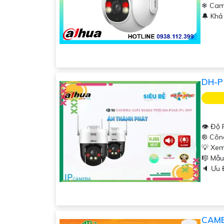
❄ Cam
️🔔 Kh
DH-P
👁 Độ 
®️ Cô
💡 Xem
'
🎼️ M
️🔈 Ưu
CAME