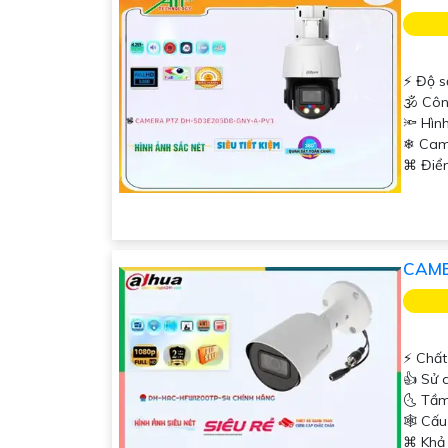
️⚡ Độ s
🕉️ Cô
🔦 Hìn
❄ Cam
️⌘ Điể
CAME
️⚡ Chấ
👍 Sử 
🌜 Tầm
🕸️ Cấ
️⌘ Khả