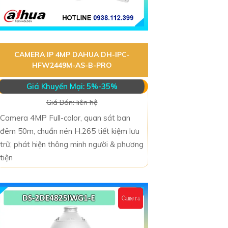
CAMERA IP 4MP DAHUA DH-IPC-
HFW2449M-AS-B-PRO
Giá Khuyến Mại: 5%-35%
Giá Bán: liên hệ
Camera 4MP Full-color, quan sát ban
đêm 50m, chuẩn nén H.265 tiết kiệm lưu
trữ, phát hiện thông minh người & phương
tiện