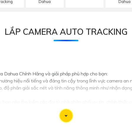
racking
Dahua
Dahua
LẮP CAMERA AUTO TRACKING
a Dahua Chính Hãng và giải pháp phù hợp cho bạn:
ơng hiệu nổi tiếng và đáng tin cậy trong lĩnh vực camera an n
 độ phân giải sắc nét và tính năng thông minh như nhận dạng 
 bạn nên tìm kiếm các đại lý, nhà phân phối uy tín, chính thứ
hàng tốt.
ần xác định mục đích sử dụng camera, khu vực lắp đặt, số lượn
y, bạn có thể tham khảo ý kiến của chuyên gia hoặc tư vấn viê