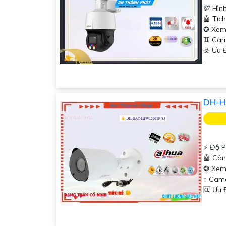
💯 Hìn
🤖️ Tí
✪ Xem
♊ Cam
️☣️ Ưu
DH-H
️⚡ Độ P
🤖️ Cô
❂ Xem
↕️ Ca
️🆑 Ưu