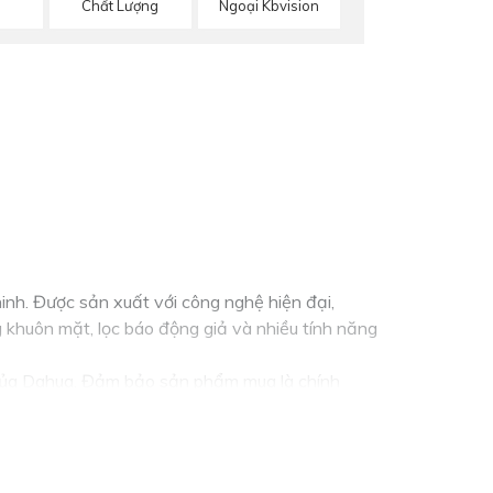
Chất Lượng
Ngoại Kbvision
inh. Được sản xuất với công nghệ hiện đại,
khuôn mặt, lọc báo động giả và nhiều tính năng
c của Dahua. Đảm bảo sản phẩm mua là chính
g camera cần thiết và tính năng cần có như ghi
n để chọn lựa được giải pháp tốt nhất cho nhu