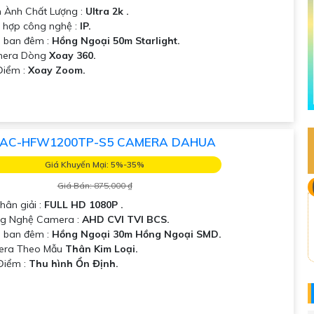
h Ành Chất Lượng :
Ultra 2k .
ch hợp công nghệ :
IP.
 ban đêm :
Hồng Ngoại 50m Starlight.
era Dòng
Xoay 360.
 Điểm :
Xoay Zoom.
AC-HFW1200TP-S5 CAMERA DAHUA
Giá Khuyến Mại: 5%-35%
Giá Bán: 875,000 ₫
hân giải :
FULL HD 1080P .
ng Nghệ Camera :
AHD CVI TVI BCS.
 ban đêm :
Hồng Ngoại 30m Hồng Ngoại SMD.
mera Theo Mẫu
Thân Kim Loại.
 Điểm :
Thu hình Ổn Định.